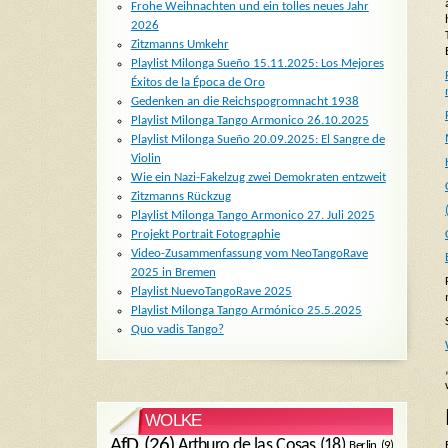
Frohe Weihnachten und ein tolles neues Jahr
2026
Zitzmanns Umkehr
Playlist Milonga Sueño 15.11.2025: Los Mejores
Éxitos de la Época de Oro
Gedenken an die Reichspogromnacht 1938
Playlist Milonga Tango Armonico 26.10.2025
Playlist Milonga Sueño 20.09.2025: El Sangre de
Violin
Wie ein Nazi-Fakelzug zwei Demokraten entzweit
Zitzmanns Rückzug
Playlist Milonga Tango Armonico 27. Juli 2025
Projekt Portrait Fotographie
Video-Zusammenfassung vom NeoTangoRave
2025 in Bremen
Playlist NuevoTangoRave 2025
Playlist Milonga Tango Armónico 25.5.2025
Quo vadis Tango?
WOLKE
AfD
(26)
Arthuro de las Cosas
(18)
Berlin
(9)