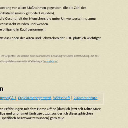
 Vorrang vor allem Maßnahmen gegenben, die die Zahl der
nitiativen massiv gefordert wurden).
s die Gesundheit der Menschen, die unter Umweltverschmutzung
g verursacht wurden und werden.
e billigend in Kauf genommen.
tzt das Leben der Alten und Schwachen der CDU plötzlich wichtiger
 Im Gegenteil. Die übliche polit-ökonomische Erklärung für solche Entscheidung, die das
die Hauptdeterminante für Wahlerfolge.
[
↩zurück ↩
]
en
myself & I
,
Projektmanagement
,
Wirtschaft
|
2 Kommentare
nen Erfahrungen mit dem Home Office (dass ich jetzt seit Mitte März
illige und anonyme) Umfrage dazu, aus der ich die graphischen
-spezifisch beantwortet wurden) gern teile: