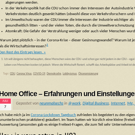
abgerungen werden.
In der Verkehrspoltik hat die CDU schon immer den Interessen der Autoindustrie
Verkehrstoten deutlich gesenkt hätten (obwohl diese von Verkehrsforschern und I
Im Umweltschutz waren der CDU immer die Interessen der Industrie wichtiger al
gesundheitlich litten – und der vielen Toten, die durch die Umweltverschmutzun
Atomkraft: Die Gefahr der Verstrahlung weniger oder auch vieler Menschen wurd
Warum jetzt plötzlich – in der Corona-Krise – dieser Gesinnungswandel? Warum ist je
1
als die Wirtschaftsinteressen?
Den Rest des Eintrags lesen. »
Ich will übrigens nicht behaupten, diese Menschen wäre der CDU -und schon gar nicht jedem in der CDU – egal.
Leben von Menschen kosten ist jedoch: Wenn die Wirtschaft floriert, schafft das Arbeitsplätze und Arbeit ist 
Tags:
CDU
,
Corona Virus
,
COVID-19
,
Demokratie
,
Lobbyismus
,
Ökonomisierung
Home Office – Erfahrungen und Einstellung
JULI
Gepostet von
neunmalsechs
in
@work
,
Digital Business
,
Internet
,
Me, 
7
Ich habe mich ja im
Corona-Lockdown Tagebuch
zufrieden bis begeistert zu den eige
ununterbrochen praktiziere) geäußert. Im Team hatten wir kürzlich eine kleine (freiw
Auswertung (ansonsten gab es einige Freitext-Fragen, die zum Teil sehr Unternehmens