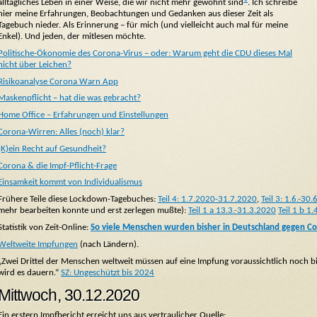
alltägliches Leben in einer Weise, die wir nicht mehr gewohnt sind
. Ich schreibe
hier meine Erfahrungen, Beobachtungen und Gedanken aus dieser Zeit als
Tagebuch nieder. Als Erinnerung – für mich (und vielleicht auch mal für meine
Enkel). Und jeden, der mitlesen möchte.
Politische-Ökonomie des Corona-Virus – oder: Warum geht die CDU dieses Mal
nicht über Leichen?
Risikoanalyse Corona Warn App
Maskenpflicht – hat die was gebracht?
Home Office – Erfahrungen und Einstellungen
Corona-Wirren: Alles (noch) klar?
(K)ein Recht auf Gesundheit?
Corona & die Impf-Pflicht-Frage
Einsamkeit kommt von Individualismus
Frühere Teile diese Lockdown-Tagebuches:
Teil 4: 1.7.2020-31.7.2020
,
Teil 3: 1.6.-30.6
mehr bearbeiten konnte und erst zerlegen mußte):
Teil 1 a 13.3.-31.3.2020
Teil 1 b 1
Statistik von Zeit-Online:
So viele Menschen wurden bisher in Deutschland gegen Co
Weltweite Impfungen
(nach Ländern).
„Zwei Drittel der Menschen weltweit müssen auf eine Impfung voraussichtlich noch bi
wird es dauern.“
SZ: Ungeschützt bis 2024
Mittwoch, 30.12.2020
Ein erstern Impfbericht erreicht uns aus vertraulicher Quelle: