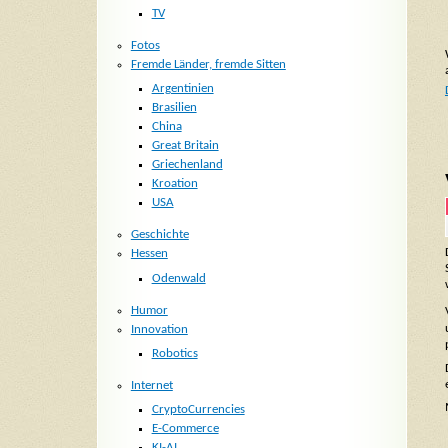
TV
Fotos
Fremde Länder, fremde Sitten
Argentinien
Brasilien
China
Great Britain
Griechenland
Kroation
USA
Geschichte
Hessen
Odenwald
Humor
Innovation
Robotics
Internet
CryptoCurrencies
E-Commerce
KI-AI