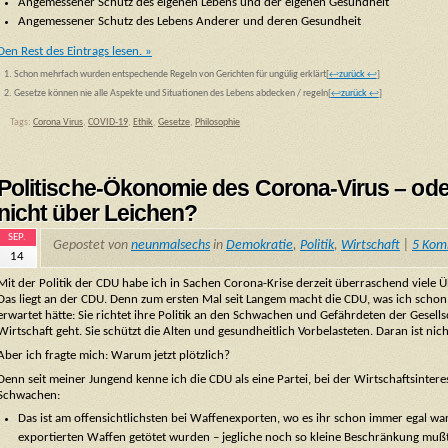
Angemessener Schutz des eigenen Lebens und der eigenen Gesundheit
Angemessener Schutz des Lebens Anderer und deren Gesundheit
Den Rest des Eintrags lesen. »
Schon mehrfach wurden entspechende Regeln von Gerichten für ungülig erklärt
[
↩zurück ↩
]
Gesetze können nie alle Aspekte und Situationen des Lebens abdecken / regeln
[
↩zurück ↩
]
Tags:
Corona Virus
,
COVID-19
,
Ethik
,
Gesetze
,
Philosophie
Politische-Ökonomie des Corona-Virus – od
nicht über Leichen?
SEP.
Gepostet von
neunmalsechs
in
Demokratie
,
Politik
,
Wirtschaft
|
5 Kom
14
Mit der Politik der CDU habe ich in Sachen Corona-Krise derzeit überraschend viele Ü
Das liegt an der CDU. Denn zum ersten Mal seit Langem macht die CDU, was ich schon 
erwartet hätte: Sie richtet ihre Politik an den Schwachen und Gefährdeten der Gesell
Wirtschaft geht. Sie schützt die Alten und gesundheitlich Vorbelasteten. Daran ist nich
Aber ich fragte mich: Warum jetzt plötzlich?
Denn seit meiner Jungend kenne ich die CDU als eine Partei, bei der Wirtschaftsintere
Schwachen:
Das ist am offensichtlichsten bei Waffenexporten, wo es ihr schon immer egal wa
exportierten Waffen getötet wurden – jegliche noch so kleine Beschränkung mußt