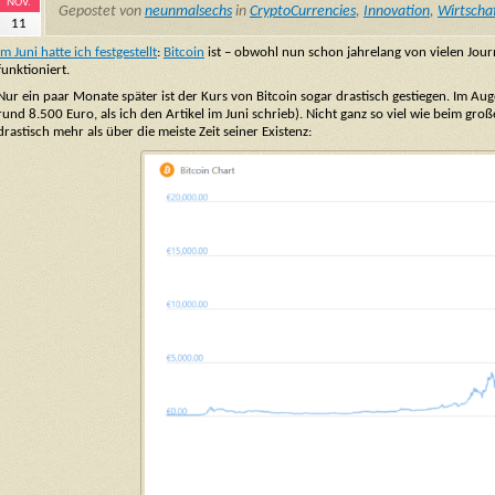
NOV.
Gepostet von
neunmalsechs
in
CryptoCurrencies
,
Innovation
,
Wirtscha
11
Im Juni hatte ich festgestellt
:
Bitcoin
ist – obwohl nun schon jahrelang von vielen Jour
funktioniert.
Nur ein paar Monate später ist der Kurs von Bitcoin sogar drastisch gestiegen. Im Au
rund 8.500 Euro, als ich den Artikel im Juni schrieb). Nicht ganz so viel wie beim gr
drastisch mehr als über die meiste Zeit seiner Existenz: