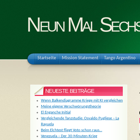
Neun Mal Sech
Startseite
Mission Statement
Tango Argentino
NEUESTE BEITRÄGE
Wenn Balkendiagramme Kriege mit KI vergleichen
Meine eigene Verschwörungstheorie
El Enganche Initial
Vergleichende Tanzstudie: Osvaldo Pugliese – La
Rayuela
Beim Elchtest fliegt Voto schon raus…
Venezuela – Der 30-Minuten-Krieg