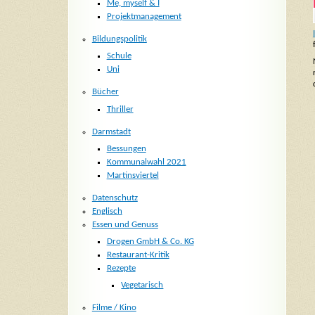
Me, myself & I
Projektmanagement
Bildungspolitik
Schule
Uni
Bücher
Thriller
Darmstadt
Bessungen
Kommunalwahl 2021
Martinsviertel
Datenschutz
Englisch
Essen und Genuss
Drogen GmbH & Co. KG
Restaurant-Kritik
Rezepte
Vegetarisch
Filme / Kino