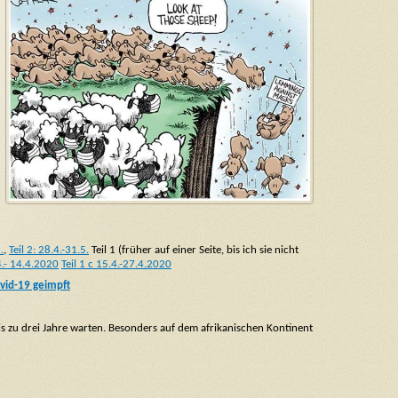
.
,
Teil 2: 28.4.-31.5.
Teil 1 (früher auf einer Seite, bis ich sie nicht
.4.- 14.4.2020
Teil 1 c 15.4.-27.4.2020
vid-19 geimpft
s zu drei Jahre warten. Besonders auf dem afrikanischen Kontinent