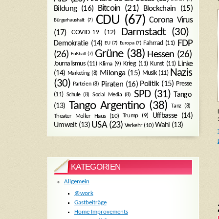
Bitcoin
(21)
Blockchain
(15)
Bildung
(16)
CDU
(67)
Corona Virus
Bürgerhaushalt
(7)
Darmstadt
(30)
(17)
COVID-19
(12)
FDP
Demokratie
(14)
Fahrrad
(11)
EU
(7)
Europa
(7)
Grüne
(38)
(26)
Hessen
(26)
Fußball
(7)
Journalismus
(11)
Krieg
(11)
Kunst
(11)
Linke
Klima
(9)
Nazis
Milonga
(15)
(14)
Musik
(11)
Marketing
(8)
(30)
Politik
(15)
Piraten
(16)
Presse
Parteien
(8)
SPD
(31)
Tango
(11)
Schule
(8)
Social Media
(8)
Tango Argentino
(38)
(13)
Tanz
(8)
Uffbasse
(14)
Trump
(9)
Theater Moller Haus
(10)
USA
(23)
Umwelt
(13)
Wahl
(13)
Verkehr
(10)
KATEGORIEN
Allgemein
@work
Gastbeiträge
Home Improvements