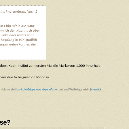
f ins Impfzentrum. Nach 2
in Chip mit in die Haut
nn ich den Kopf nach oben
 links oder rechts kann
 Empfang in HD Qualität
senpatienten können die
obert-Koch-Institut zum ersten Mal die Marke von 1.000 innerhalb
doses due to be given on Monday.
 nicht nur die
Spanische Grippe
,
eine Hyperinflation
und zwei Weltkriege erlebt.
[
↩zurück
ase?