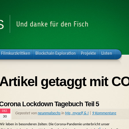
s
Und danke für den Fisch
Filmkurzkritiken
Blockchain Exploration
Projekte
Listen
Artikel getaggt mit C
Corona Lockdown Tagebuch Teil 5
DEZ.
Gepostet von
neunmalsechs
in
Me, myself & I
|
9 Kommentare
30
Wir leben in besonderen Zeiten: Die Corona-Pandemie unterbricht unser
1