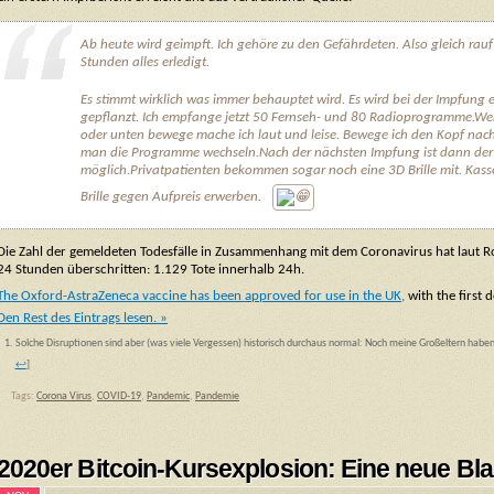
Ab heute wird geimpft. Ich gehöre zu den Gefährdeten. Also gleich rau
Stunden alles erledigt.
Es stimmt wirklich was immer behauptet wird. Es wird bei der Impfung e
gepflanzt. Ich empfange jetzt 50 Fernseh- und 80 Radioprogramme.We
oder unten bewege mache ich laut und leise. Bewege ich den Kopf nach
man die Programme wechseln.Nach der nächsten Impfung ist dann der
möglich.Privatpatienten bekommen sogar noch eine 3D Brille mit. Kas
Brille gegen Aufpreis erwerben.
Die Zahl der gemeldeten Todesfälle in Zusammenhang mit dem Coronavirus hat laut R
24 Stunden überschritten: 1.129 Tote innerhalb 24h.
The Oxford-AstraZeneca vaccine has been approved for use in the UK,
with the first 
Den Rest des Eintrags lesen. »
Solche Disruptionen sind aber (was viele Vergessen) historisch durchaus normal: Noch meine Großeltern haben
↩
]
Tags:
Corona Virus
,
COVID-19
,
Pandemic
,
Pandemie
2020er Bitcoin-Kursexplosion: Eine neue Bl