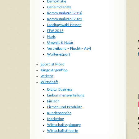
Demokratie
Geheimdienste
Kommunalwahl 2016
Kommunalwahl 2021
Landtagswahl Hessen
LTW 2013
Nazis
Umwelt & Natur
Vertreibung – Flucht – Asyl
Waffenexport
Sport ist Mord
Tango Argentino
Verkehr
Wirtschaft
Digital Business
Einkommensverteilung
FinTech
Firmen und Produkte
Kundenservice
Marketing
Wirtschaftsspionage
Wirtschaftstheorie