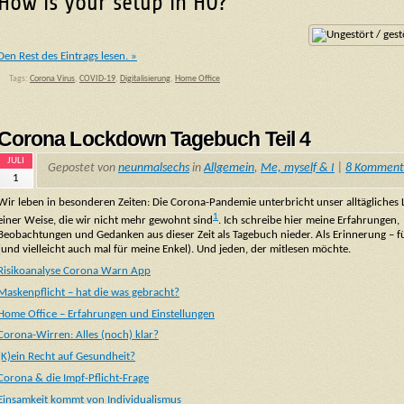
How is your setup in HO?
Den Rest des Eintrags lesen. »
Tags:
Corona Virus
,
COVID-19
,
Digitalisierung
,
Home Office
Corona Lockdown Tagebuch Teil 4
JULI
Gepostet von
neunmalsechs
in
Allgemein
,
Me, myself & I
|
8 Komment
1
Wir leben in besonderen Zeiten: Die Corona-Pandemie unterbricht unser alltägliches 
1
einer Weise, die wir nicht mehr gewohnt sind
. Ich schreibe hier meine Erfahrungen,
Beobachtungen und Gedanken aus dieser Zeit als Tagebuch nieder. Als Erinnerung – f
(und vielleicht auch mal für meine Enkel). Und jeden, der mitlesen möchte.
Risikoanalyse Corona Warn App
Maskenpflicht – hat die was gebracht?
Home Office – Erfahrungen und Einstellungen
Corona-Wirren: Alles (noch) klar?
(K)ein Recht auf Gesundheit?
Corona & die Impf-Pflicht-Frage
Einsamkeit kommt von Individualismus