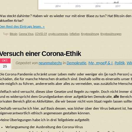
Was steckt dahinter? Haben wir es wieder nur mit einer Blase zu tun? Hat Bitcoin den 
aktuellen Krise?
Den Rest des Eintrags lesen. »
Tags:
Bitcoin
,
Corona Virus
,
COVID-19
,
crypto currencies
,
Inflation
,
Kryptowährung
,
Kryptowährungen
Versuch einer Corona-Ethik
OKT.
Gepostet von
neunmalsechs
in
Demokratie
,
Me, myself & I
,
Politik
,
Wir
25
Die Corona Pandemie schränkt unser Leben mehr oder weniger ein (je nach Person) u
Schäden, die für manche Menschen drastisch sind. Deshalb sollte es einerseits unser
wie möglich zu führen, andererseits aber alles zu vermeiden, was zusätzliche Mensc
Vielfach wird versucht, dieses über Gesetze und Regeln zu regeln. Doch nicht immer 
und es widerspricht dem Grundgedanken einer aufgeklärten Demokratie,
alle
Bereich
privaten Bereich gibt es Aktivitäten, die wir besser nicht vom Staat regeln lassen sollte
Deshalb versuche ich hier, auf Basis dessen, was bisher über den Virus bekannt ist, 
eigenverantwortlich ethisch angemessen gestalten können.
Meine Überlegungen habe ich in drei Teilgebiete aufgeteilt:
Verlangsamung der Ausbreitung des Corona-Virus