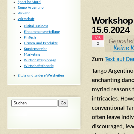
Sport ist Mord
Tango Argentino
Verkehr
Workshop:
Wirtschaft
Digital Business
15.6.2024
Einkommensverteilung
FinTech
APR.
Geposte
Firmen und Produkte
2
|
Keine 
Kundenservice
Marketing
Zum
Text auf De
Wirtschaftsspionage
Wirtschaftstheorie
Tango Argentino 
Zitate und andere Weisheiten
enchanting danc
myriad reasons t
intricacies. Howe
conventional Ta
often leave indiv
discouraged, le