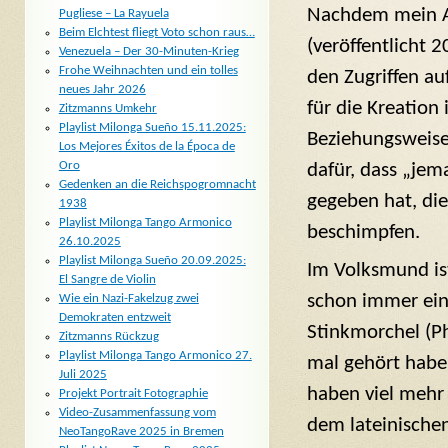
Nachdem mein A
Pugliese – La Rayuela
Beim Elchtest fliegt Voto schon raus…
(veröffentlicht 
Venezuela – Der 30-Minuten-Krieg
Frohe Weihnachten und ein tolles
den Zugriffen au
neues Jahr 2026
für die Kreation
Zitzmanns Umkehr
Playlist Milonga Sueño 15.11.2025:
Beziehungsweise 
Los Mejores Éxitos de la Época de
Oro
dafür, dass „je
Gedenken an die Reichspogromnacht
gegeben hat, die
1938
Playlist Milonga Tango Armonico
beschimpfen.
26.10.2025
Playlist Milonga Sueño 20.09.2025:
Im Volksmund ist
El Sangre de Violin
schon immer ein
Wie ein Nazi-Fakelzug zwei
Demokraten entzweit
Stinkmorchel (P
Zitzmanns Rückzug
Playlist Milonga Tango Armonico 27.
mal gehört habe
Juli 2025
haben viel mehr 
Projekt Portrait Fotographie
Video-Zusammenfassung vom
dem lateinische
NeoTangoRave 2025 in Bremen