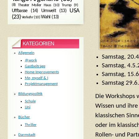
Trump
(9)
(8)
Theater Moller Haus
(10)
USA
Umwelt
(13)
Uffbasse
(14)
(23)
Wahl
(13)
Verkehr
(10)
KATEGORIEN
Allgemein
Samstag, 20.
@work
Samstag, 4.5
Gastbeiträge
Home Improvements
Samstag, 15.
Me, myself & I
Samstag 29.6
Projektmanagement
Bildungspolitik
Die Workshops w
Schule
Wissen und ihre
Uni
klassischen Sinn
Bücher
oder im klassisc
Thriller
Rollen- und Par
Darmstadt