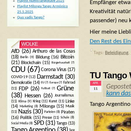
Playlist NuevoTangoRave 2025
Empfänger etwas 
Playlist Milonga Tango Armónico
Kreativität natü
25.5.2025
Quo vadis Tango?
passender) neu 
Hier meine Liebl
Den Rest des Ein
WOLKE
AfD
(26)
Arthuro de las Cosas
Tags:
Beleidigung
,
Bitcoin
(18)
Bildung
(16)
Berlin
(9)
(21)
Blockchain
(15)
Bürgerhaushalt
(7)
CDU
(67)
Corona Virus
(17)
TU Tango
Darmstadt
(30)
COVID-19
(12)
Demokratie
(14)
Fahrrad
EU
(7)
Europa
(7)
APR.
Geposte
Grüne
FDP
(26)
(11)
11
Fußball
(7)
kann da
(38)
Hessen
(26)
Journalismus
(11)
Krieg
(11)
Kunst
(11)
Linke
Klima
(9)
Tango Argentin
Milonga
(15)
(14)
Musik
Marketing
(8)
Nazis
(30)
Piraten
(11)
Parteien
(8)
Politik
(15)
(16)
Presse
(11)
Schule
(8)
SPD
(31)
Tango
(13)
Social Media
(8)
Tango Argentino
(38)
Tanz