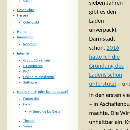
USA
sieben Jahren
Geschichte
gibt es den
Hessen
Laden
Odenwald
unverpackt
Humor
Innovation
Darmstadt
Robotics
schon.
2016
Internet
hatte ich die
CryptoCurrencies
Gründung des
E-Commerce
KI-AI
Ladens schon
Online-Journalismus
Software
unterstützt
– und
Ist das Kunst, oder kann das weg?
In den ersten vi
Fotografie
– in Aschaffenbu
Lyrik
Arthuro de las Cosas
machte. Die Wir
Theater
unhaltbar ein. Kr
Video