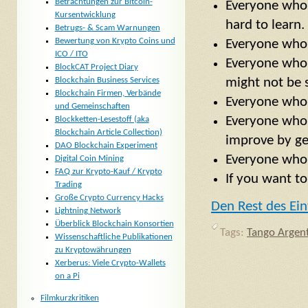
Betrachtungen zur Bitcoin-
Everyone who 
Kursentwicklung
hard to learn.
Betrugs- & Scam Warnungen
Bewertung von Krypto Coins und
Everyone who l
ICO / ITO
Everyone who 
BlockCAT Project Diary
Blockchain Business Services
might not be 
Blockchain Firmen, Verbände
Everyone who 
und Gemeinschaften
Everyone who 
Blockketten-Lesestoff (aka
Blockchain Article Collection)
improve by ge
DAO Blockchain Experiment
Everyone who 
Digital Coin Mining
FAQ zur Krypto-Kauf / Krypto
If you want to
Trading
Große Crypto Currency Hacks
Den Rest des Ein
Lightning Network
Überblick Blockchain Konsortien
Tags:
Tango Argen
Wissenschaftliche Publikationen
zu Kryptowährungen
Xerberus: Viele Crypto-Wallets
on a Pi
Filmkurzkritiken