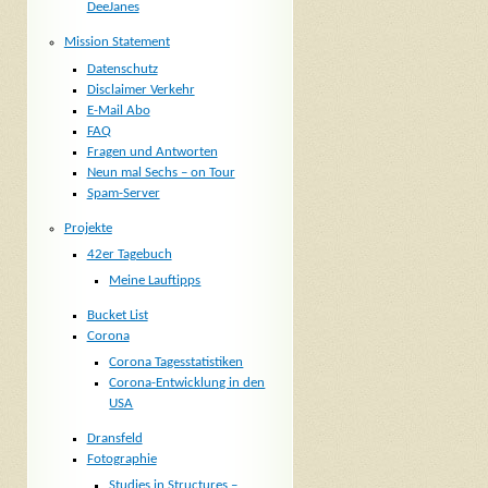
DeeJanes
Mission Statement
Datenschutz
Disclaimer Verkehr
E-Mail Abo
FAQ
Fragen und Antworten
Neun mal Sechs – on Tour
Spam-Server
Projekte
42er Tagebuch
Meine Lauftipps
Bucket List
Corona
Corona Tagesstatistiken
Corona-Entwicklung in den
USA
Dransfeld
Fotographie
Studies in Structures –