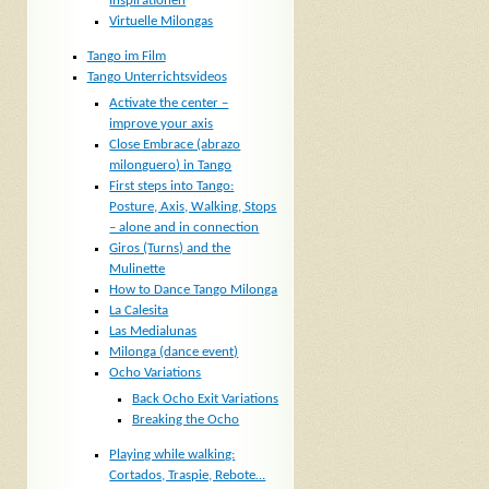
Inspirationen
Virtuelle Milongas
Tango im Film
Tango Unterrichtsvideos
Activate the center –
improve your axis
Close Embrace (abrazo
milonguero) in Tango
First steps into Tango:
Posture, Axis, Walking, Stops
– alone and in connection
Giros (Turns) and the
Mulinette
How to Dance Tango Milonga
La Calesita
Las Medialunas
Milonga (dance event)
Ocho Variations
Back Ocho Exit Variations
Breaking the Ocho
Playing while walking:
Cortados, Traspie, Rebote…