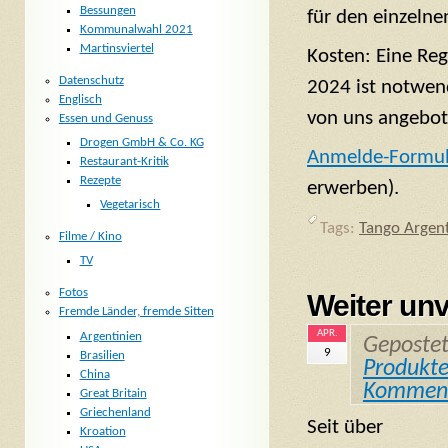
Bessungen
für den einzelne
Kommunalwahl 2021
Martinsviertel
Kosten: Eine Re
Datenschutz
2024 ist notwend
Englisch
von uns angebo
Essen und Genuss
Drogen GmbH & Co. KG
Anmelde-Formul
Restaurant-Kritik
Rezepte
erwerben).
Vegetarisch
Tags:
Tango Argen
Filme / Kino
TV
Fotos
Weiter unv
Fremde Länder, fremde Sitten
APR.
Argentinien
Geposte
9
Brasilien
Produkt
China
Kommen
Great Britain
Griechenland
Seit über
Kroation