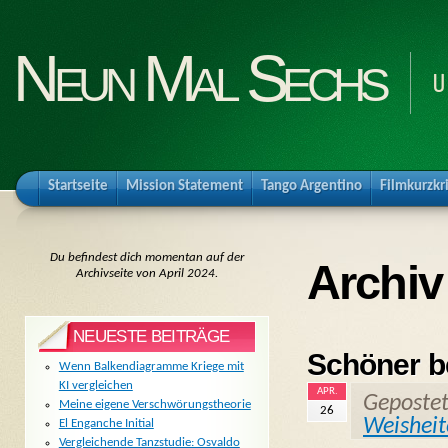
Neun Mal Sechs
U
Startseite
Mission Statement
Tango Argentino
Filmkurzkr
Du befindest dich momentan auf der
Archiv 
Archivseite von April 2024.
NEUESTE BEITRÄGE
Schöner be
Wenn Balkendiagramme Kriege mit
KI vergleichen
APR.
Geposte
Meine eigene Verschwörungstheorie
26
Weisheit
El Enganche Initial
Vergleichende Tanzstudie: Osvaldo