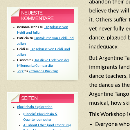
abandon their pu
believe they will
NEUESTE
KOMMENTARE
it. Others suffer 
neunmalsechs
zu
Tangokurse von
yet never fully 
Heidi und Julian
dance, plagued b
Patricia
zu
Tangokurse von Heidi und
Julian
inadequacy.
Heidi
zu
Tangokurse von Heidi und
Julian
But Argentine Ta
Hannes
zu
Das dicke Ende von der
Milonga: La Cumparsita
immigrants (and 
Jörg
zu
Zitzmanns Rückzug
dance teachers, 
the dance as the
Argentine Tango 
SEITEN
musical, how ski
Blockchain Exploration
This Workshop is
(Bitcoin) Blockchain &
Quantencomputer
Everyone who l
All about Ether (and Ethereum)