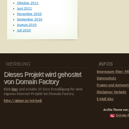
Oktober 2011
Juni 2011
November 2010
September 2010
August 2010
Juli 2010
WERBUNG
INFOS
Impressum (hier: Mi
Dieses Projekt wird gehostet
Datenschutz
von Domain Factory
Fragen und Antwor
Klick
hier
und erhalte 25 Euro Ermäßigung für dein
Disclaimer Verkehr
eigenes Internet-Projekt bei Domain Factory.
E-Mail Abo
http://aklam.io/mirSwB
Arclite Theme von
Einträge (