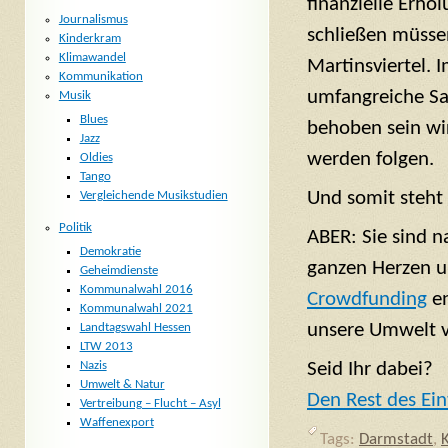
finanzielle Erho
Journalismus
schließen müsse
Kinderkram
Klimawandel
Martinsviertel.
Kommunikation
umfangreiche Sa
Musik
Blues
behoben sein wir
Jazz
werden folgen.
Oldies
Tango
Und somit steh
Vergleichende Musikstudien
Politik
ABER: Sie sind 
Demokratie
ganzen Herzen u
Geheimdienste
Kommunalwahl 2016
Crowdfunding
en
Kommunalwahl 2021
unsere Umwelt ve
Landtagswahl Hessen
LTW 2013
Seid Ihr dabei?
Nazis
Umwelt & Natur
Den Rest des Ein
Vertreibung – Flucht – Asyl
Waffenexport
Tags:
Darmstadt
,