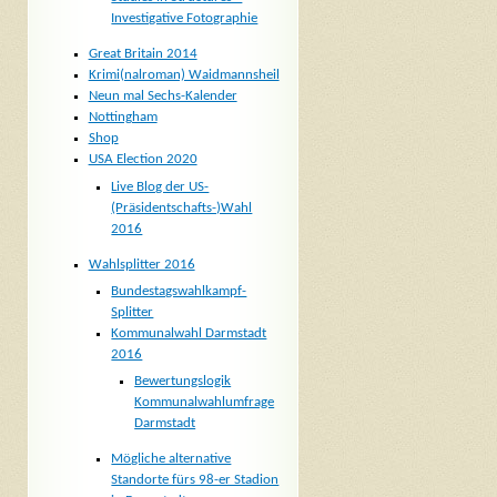
Investigative Fotographie
Great Britain 2014
Krimi(nalroman) Waidmannsheil
Neun mal Sechs-Kalender
Nottingham
Shop
USA Election 2020
Live Blog der US-
(Präsidentschafts-)Wahl
2016
Wahlsplitter 2016
Bundestagswahlkampf-
Splitter
Kommunalwahl Darmstadt
2016
Bewertungslogik
Kommunalwahlumfrage
Darmstadt
Mögliche alternative
Standorte fürs 98-er Stadion