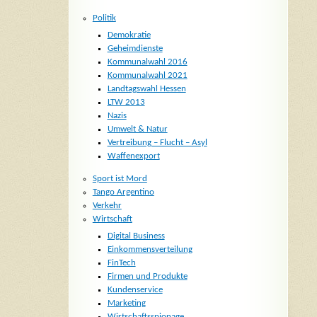
Politik
Demokratie
Geheimdienste
Kommunalwahl 2016
Kommunalwahl 2021
Landtagswahl Hessen
LTW 2013
Nazis
Umwelt & Natur
Vertreibung – Flucht – Asyl
Waffenexport
Sport ist Mord
Tango Argentino
Verkehr
Wirtschaft
Digital Business
Einkommensverteilung
FinTech
Firmen und Produkte
Kundenservice
Marketing
Wirtschaftsspionage