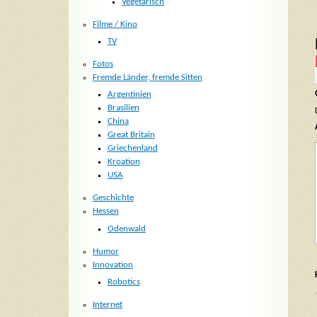
Vegetarisch
Filme / Kino
TV
Fotos
Fremde Länder, fremde Sitten
Argentinien
Brasilien
China
Great Britain
Griechenland
Kroation
USA
Geschichte
Hessen
Odenwald
Humor
Innovation
Robotics
Internet