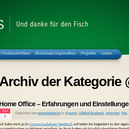
s
Und danke für den Fisch
Filmkurzkritiken
Blockchain Exploration
Projekte
Listen
Archiv der Kategorie
Home Office – Erfahrungen und Einstellung
JULI
Gepostet von
neunmalsechs
in
@work
,
Digital Business
,
Internet
,
Me, 
7
Ich habe mich ja im
Corona-Lockdown Tagebuch
zufrieden bis begeistert zu den eige
ununterbrochen praktiziere) geäußert. Im Team hatten wir kürzlich eine kleine (freiw