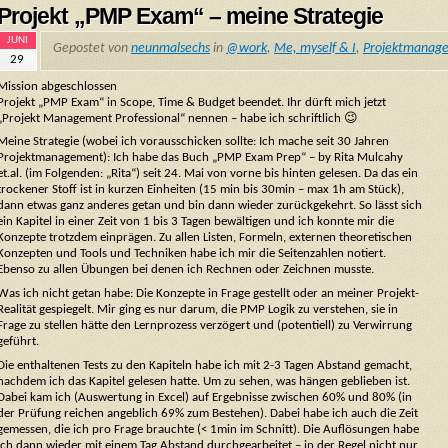
Projekt „PMP Exam“ – meine Strategie
JUNI
Gepostet von
neunmalsechs
in
@work
,
Me, myself & I
,
Projektmanag
29
Mission abgeschlossen
Projekt „PMP Exam“ in Scope, Time & Budget beendet. Ihr dürft mich jetzt
„Projekt Management Professional“ nennen – habe ich schriftlich 😉
Meine Strategie (wobei ich vorausschicken sollte: Ich mache seit 30 Jahren
Projektmanagement): Ich habe das Buch „PMP Exam Prep“ – by Rita Mulcahy
et.al. (im Folgenden: „Rita“) seit 24. Mai von vorne bis hinten gelesen. Da das ein
trockener Stoff ist in kurzen Einheiten (15 min bis 30min – max 1h am Stück),
dann etwas ganz anderes getan und bin dann wieder zurückgekehrt. So lässt sich
ein Kapitel in einer Zeit von 1 bis 3 Tagen bewältigen und ich konnte mir die
Konzepte trotzdem einprägen. Zu allen Listen, Formeln, externen theoretischen
Konzepten und Tools und Techniken habe ich mir die Seitenzahlen notiert.
Ebenso zu allen Übungen bei denen ich Rechnen oder Zeichnen musste.
Was ich nicht getan habe: Die Konzepte in Frage gestellt oder an meiner Projekt-
Realität gespiegelt. Mir ging es nur darum, die PMP Logik zu verstehen, sie in
Frage zu stellen hätte den Lernprozess verzögert und (potentiell) zu Verwirrung
geführt.
Die enthaltenen Tests zu den Kapiteln habe ich mit 2-3 Tagen Abstand gemacht,
nachdem ich das Kapitel gelesen hatte. Um zu sehen, was hängen geblieben ist.
Dabei kam ich (Auswertung in Excel) auf Ergebnisse zwischen 60% und 80% (in
der Prüfung reichen angeblich 69% zum Bestehen). Dabei habe ich auch die Zeit
gemessen, die ich pro Frage brauchte (< 1min im Schnitt). Die Auflösungen habe
ich dann wieder mit einem Tag Abstand durchgearbeitet – in der Regel nicht nur