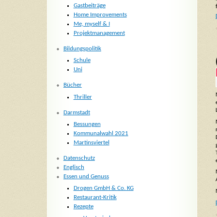
Gastbeiträge
Home Improvements
Me, myself & I
Projektmanagement
Bildungspolitik
Schule
Uni
Bücher
Thriller
Darmstadt
Bessungen
Kommunalwahl 2021
Martinsviertel
Datenschutz
Englisch
Essen und Genuss
Drogen GmbH & Co. KG
Restaurant-Kritik
Rezepte