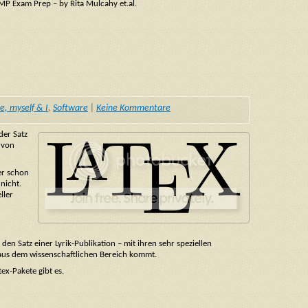
MP Exam Prep – by Rita Mulcahy et.al.
, myself & I
,
Software
|
Keine Kommentare
der Satz
e von
er schon
 nicht.
ller
en Satz einer Lyrik-Publikation – mit ihren sehr speziellen
 aus dem wissenschaftlichen Bereich kommt.
tex-Pakete gibt es.