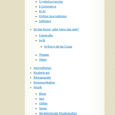
CryptoCurrencies
E-Commerce
KI-AI
Online-Journalismus
Software
Ist das Kunst, oder kann das weg?
Fotografie
Lyrik
Arthuro de las Cosas
Theater
Video
Journalismus
Kinderkram
Klimawandel
Kommunikation
Musik
Blues
Jazz
Oldies
Tango
Vergleichende Musikstudien