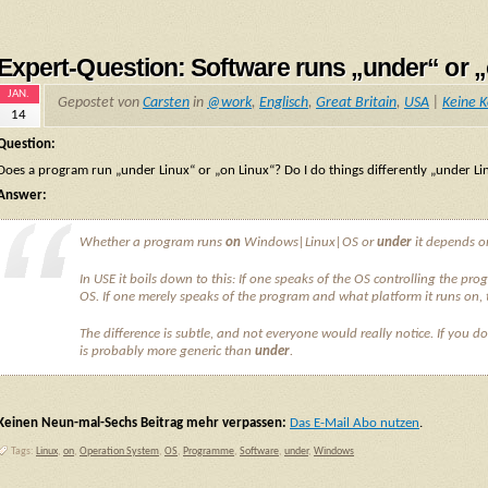
Expert-Question: Software runs „under“ or 
JAN.
Gepostet von
Carsten
in
@work
,
Englisch
,
Great Britain
,
USA
|
Keine 
14
Question:
Does a program run „under Linux“ or „on Linux“? Do I do things differently „under
Answer:
Whether a program runs
on
Windows|Linux|OS or
under
it depends on
In USE it boils down to this: If one speaks of the OS
controlling
the prog
OS. If one merely speaks of the program and what platform it runs on, 
The difference is subtle, and not everyone would really notice. If you d
is probably more generic than
under
.
Keinen Neun-mal-Sechs Beitrag mehr verpassen:
Das E-Mail Abo nutzen
.
Tags:
Linux
,
on
,
Operation System
,
OS
,
Programme
,
Software
,
under
,
Windows