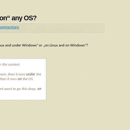
„on“ any OS?
Kommentare
 Linux and under Windows“ or „on Linux and on Windows“?
 the context.
ram, then it runs
under
the
then it runs
on
the OS.
ont want to go this deep,
on