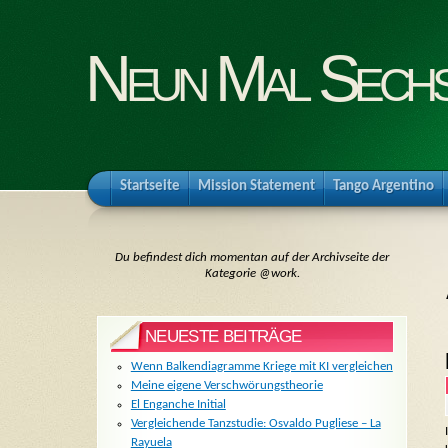
Neun Mal Sech
Startseite
Mission Statement
Tango Argentino
Du befindest dich momentan auf der Archivseite der
Kategorie @work.
NEUESTE BEITRÄGE
Wenn Balkendiagramme Kriege mit KI vergleichen
Meine eigene Verschwörungstheorie
El Enganche Initial
Vergleichende Tanzstudie: Osvaldo Pugliese – La
Rayuela