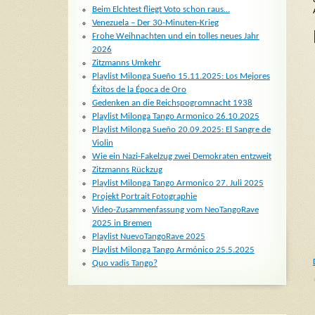
Beim Elchtest fliegt Voto schon raus…
Venezuela – Der 30-Minuten-Krieg
Frohe Weihnachten und ein tolles neues Jahr
2026
Zitzmanns Umkehr
Playlist Milonga Sueño 15.11.2025: Los Mejores
Éxitos de la Época de Oro
Gedenken an die Reichspogromnacht 1938
Playlist Milonga Tango Armonico 26.10.2025
Playlist Milonga Sueño 20.09.2025: El Sangre de
Violin
Wie ein Nazi-Fakelzug zwei Demokraten entzweit
Zitzmanns Rückzug
Playlist Milonga Tango Armonico 27. Juli 2025
Projekt Portrait Fotographie
Video-Zusammenfassung vom NeoTangoRave
2025 in Bremen
Playlist NuevoTangoRave 2025
Playlist Milonga Tango Armónico 25.5.2025
Quo vadis Tango?