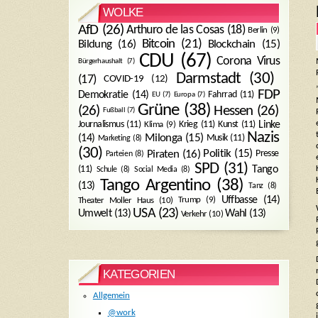
WOLKE
AfD
(26)
Arthuro de las Cosas
(18)
Berlin
(9)
Bitcoin
(21)
Blockchain
(15)
Bildung
(16)
CDU
(67)
Corona Virus
Bürgerhaushalt
(7)
Darmstadt
(30)
(17)
COVID-19
(12)
FDP
Demokratie
(14)
Fahrrad
(11)
EU
(7)
Europa
(7)
Grüne
(38)
(26)
Hessen
(26)
Fußball
(7)
Journalismus
(11)
Krieg
(11)
Kunst
(11)
Linke
Klima
(9)
Nazis
Milonga
(15)
(14)
Musik
(11)
Marketing
(8)
(30)
Politik
(15)
Piraten
(16)
Presse
Parteien
(8)
SPD
(31)
Tango
(11)
Schule
(8)
Social Media
(8)
Tango Argentino
(38)
(13)
Tanz
(8)
Uffbasse
(14)
Trump
(9)
Theater Moller Haus
(10)
USA
(23)
Umwelt
(13)
Wahl
(13)
Verkehr
(10)
KATEGORIEN
Allgemein
@work