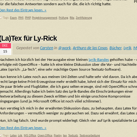
P
für die falschen Antworten sondern auch für die, die ich richtig hatte.
Den Rest des Eintrags lesen. »
Tags:
Exam
,
PMI
,
PMP
,
Projektmanagement
,
Prüfung
,
Rita
,
Zertifizierung
(La)Tex für Ly-Rick
DEZ.
Gepostet von
Carsten
in
@work
,
Arthuro de las Cosas
,
Bücher
,
Lyrik
,
Me
15
Nachdem ich kürzlich bei der Herausgabe einer kleinen
Lyrik-Bandes
geholfen habe – 
erfolgte mit OpenOffice – hatte ich eine kleine Diskussion über die Vor- und Nachteil
Latex (sprich: „La-Tech“, eine sehr mächtige Open Source Textsatz-Software).
Nun kenne ich Latex noch aus meinen Uni-Zeiten und halte sehr viel davon. Da ich ab
recht lange keine Print-Erzeugnisse mehr erstellt habe, lohnt sich der Einsatz für mich
Die paar Briefe und Flugblätter, die ich ganz selten erzeuge, sind mit OpenOffice schne
gemacht. Allerdings habe ich beim Satz des Lyrik-Bandes die Einschränkungen einer
Textverarbeitung zu diesem Zweck erlitten und bin einige unschöne Kompromisse
eingegangen (und ja: Microsoft Office ist noch viiiel schlimmer).
Nun verstieg ich mich in der erwähnten Diskussion dazu, zu behaupten, dass Latex für d
Anforderungen – vermutlich weniger zu gebrauchen sei. Dazu sei erwähnt, das Latex
Nun, ich lag falsch. Und wurde prompt widerlegt: Gleich vier auf Lyrik spezialisierte La
Den Rest des Eintrags lesen. »
Tags:
Latex
,
Lrik
,
MS Office
,
Open Office
,
Poetry
,
tex
,
Textsatz
,
Textverarbeitung