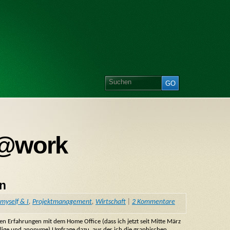
 @work
en
myself & I
,
Projektmanagement
,
Wirtschaft
|
2 Kommentare
nen Erfahrungen mit dem Home Office (dass ich jetzt seit Mitte März
illige und anonyme) Umfrage dazu, aus der ich die graphischen