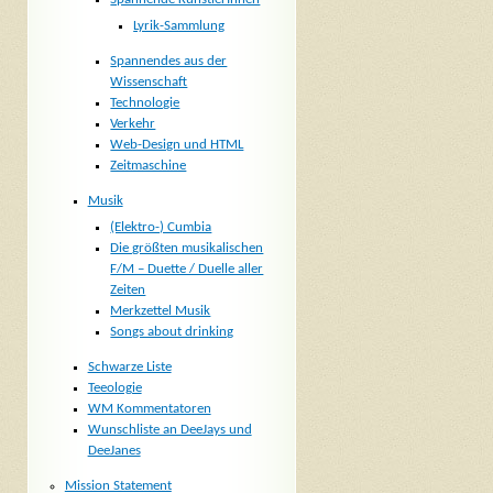
Lyrik-Sammlung
Spannendes aus der
Wissenschaft
Technologie
Verkehr
Web-Design und HTML
Zeitmaschine
Musik
(Elektro-) Cumbia
Die größten musikalischen
F/M – Duette / Duelle aller
Zeiten
Merkzettel Musik
Songs about drinking
Schwarze Liste
Teeologie
WM Kommentatoren
Wunschliste an DeeJays und
DeeJanes
Mission Statement