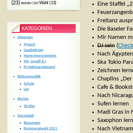
(23)
Wahl
(13)
Verkehr
(10)
Eine Staffel „
Feuerzangenb
Freitanz ausp
KATEGORIEN
Die Baseler Fa
Mir Namen m
Allgemein
DJ sein
(
Chec
@work
Gastbeiträge
Nach Ägypten
Home Improvements
Ska Tokio Para
Me, myself & I
Projektmanagement
Zeichnen lern
Bildungspolitik
Chaplins „Der
Schule
Cafe & Bookst
Uni
Nach Nicarag
Bücher
Sufen lernen
Thriller
Madi Gras in 
Darmstadt
Saxophon ler
Bessungen
Nach Vietnam/
Kommunalwahl 2021