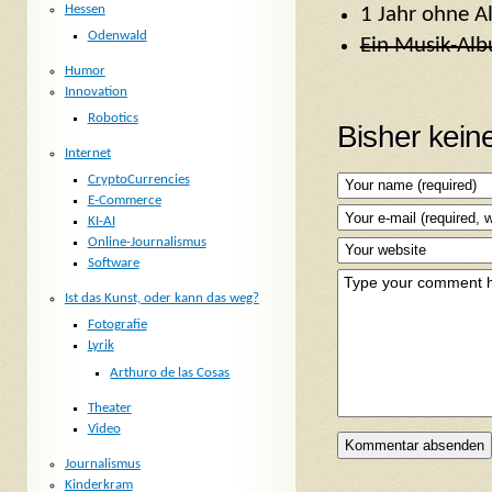
Hessen
1 Jahr ohne A
Odenwald
Ein Musik-Al
Humor
Innovation
Robotics
Bisher kei
Internet
CryptoCurrencies
E-Commerce
KI-AI
Online-Journalismus
Software
Ist das Kunst, oder kann das weg?
Fotografie
Lyrik
Arthuro de las Cosas
Theater
Video
Journalismus
Kinderkram