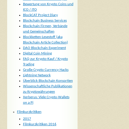
Bewertung von Krypto Coins und
ICO / ITO
BlockCAT Project Diary
Blockchain Business Services
Blockchain Firmen, Verbände
und Gemeinschaften
Blockketten-Lesestoff (aka
Blockchain Article Collection)
DAO Blockchain Experiment
Digital Coin Mining
FAQ zur Krypto-Kauf / Krypto
Trading
Große Crypto Currency Hacks
Lightning Network
Überblick Blockchain Konsortien
Wissenschaftliche Publikationen
zu Kryptowährungen
Xerberus: Viele Crypto-Wallets
on a Pi
Filmkurzkritiken
2017
Filmkurzkritiken 2016