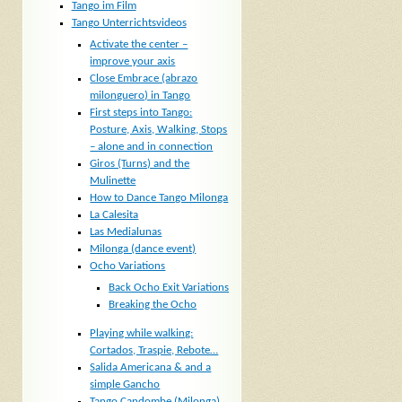
Tango im Film
Tango Unterrichtsvideos
Activate the center –
improve your axis
Close Embrace (abrazo
milonguero) in Tango
First steps into Tango:
Posture, Axis, Walking, Stops
– alone and in connection
Giros (Turns) and the
Mulinette
How to Dance Tango Milonga
La Calesita
Las Medialunas
Milonga (dance event)
Ocho Variations
Back Ocho Exit Variations
Breaking the Ocho
Playing while walking:
Cortados, Traspie, Rebote…
Salida Americana & and a
simple Gancho
Tango Candombe (Milonga)