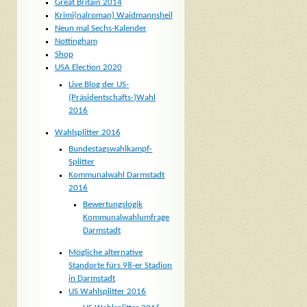
Great Britain 2014
Krimi(nalroman) Waidmannsheil
Neun mal Sechs-Kalender
Nottingham
Shop
USA Election 2020
Live Blog der US-
(Präsidentschafts-)Wahl
2016
Wahlsplitter 2016
Bundestagswahlkampf-
Splitter
Kommunalwahl Darmstadt
2016
Bewertungslogik
Kommunalwahlumfrage
Darmstadt
Mögliche alternative
Standorte fürs 98-er Stadion
in Darmstadt
US Wahlsplitter 2016