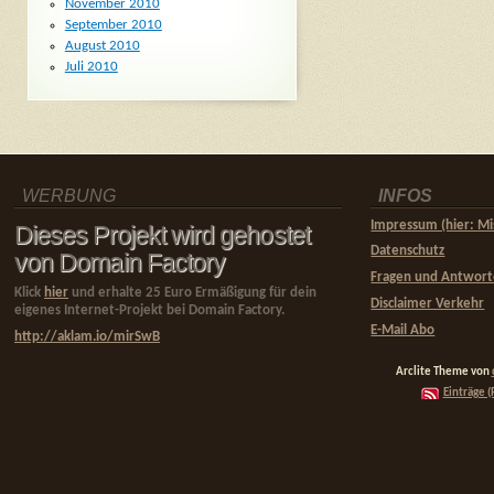
November 2010
September 2010
August 2010
Juli 2010
WERBUNG
INFOS
Impressum (hier: Mi
Dieses Projekt wird gehostet
Datenschutz
von Domain Factory
Fragen und Antwor
Klick
hier
und erhalte 25 Euro Ermäßigung für dein
Disclaimer Verkehr
eigenes Internet-Projekt bei Domain Factory.
E-Mail Abo
http://aklam.io/mirSwB
Arclite Theme von
Einträge (