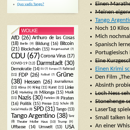
Einen Maratho
Quo vadis Tango?
Meinen eigene
Tango Argenti
Noch 10 Kilos 
WOLKE
Mich nochmal 
AfD
(26)
Arthuro de las Cosas
Bitcoin
(18)
Bildung
(16)
Spanisch lern
Berlin
(9)
(21)
Blockchain
(15)
Bürgerhaushalt
(7)
Portugiesisch
CDU
(67)
Corona Virus
(17)
Eine Kurzgesc
Darmstadt
(30)
COVID-19
(12)
Einen Krimi s
Demokratie
(14)
Fahrrad
EU
(7)
Europa
(7)
Grüne
FDP
(26)
(11)
Fußball
(7)
Den Film „The
(38)
Hessen
(26)
Journalismus
Absinth probi
(11)
Krieg
(11)
Kunst
(11)
Linke
Klima
(9)
Milonga
(15)
(14)
Musik
Loch Ness se
Marketing
(8)
Nazis
(30)
Piraten
(11)
Parteien
(8)
Stonehenge s
Politik
(15)
(16)
Presse
(11)
Schule
(8)
SPD
(31)
LaserTag spiel
Tango
(13)
Social Media
(8)
Tango Argentino
(38)
Tanz
Small talken l
Trump
(9)
(8)
Theater Moller Haus
(10)
An einer Whi
USA
Umwelt
(13)
Uffbasse
(14)