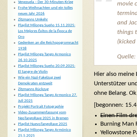
Venezuela – Der 30-Minuten-Krieg
movie c
Frohe Weihnachten und ein tolles
termina
neues Jahr 2026
Zitzmanns Umkehr
and Jac
Playlist Milonga Sueño 15.11.2025:
things 
Los Mejores Éxitos de la Época de
Oro
(kicked
Gedenken an die Reichspogromnacht
1938
Playlist Milonga Tango Armonico
Quelle
26.10.2025
Playlist Milonga Sueño 20.09.2025:
El Sangre de Violin
Hier also meine 
Wie ein Nazi-Fakelzug zwei
Unterstützer und
Demokraten entzweit
Zitzmanns Rückzug
ohne Belang. Ok,
Playlist Milonga Tango Armonico 27.
Juli 2025
[begonnen: 15.4
Projekt Portrait Fotographie
Video-Zusammenfassung vom
Einen Film dr
NeoTangoRave 2025 in Bremen
Burning Man F
Playlist NuevoTangoRave 2025
Playlist Milonga Tango Armónico
Yellowstone P
25.5.2025