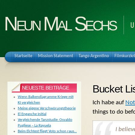
Neun Mal Sechs
U
Startseite
Mission Statement
Tango Argentino
Filmkurzkr
Bucket Li
NEUESTE BEITRÄGE
Wenn Balkendiagramme Kriege mit
Ich habe auf
Not
KI vergleichen
Meine eigene Verschwörungstheorie
things to do bef
El Enganche Initial
Vergleichende Tanzstudie: Osvaldo
Pugliese – La Rayuela
I belie
Beim Elchtest fliegt Voto schon raus…