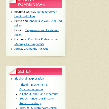
KOMMENTARE
neunmalsechs
zu
Tangokurse von
Heidi und Julian
Patricia
zu
Tangokurse von Heidi und
Julian
Heidi
zu
Tangokurse von Heidi und
Julian
Hannes
zu
Das dicke Ende von der
Milonga: La Cumparsita
Jörg
zu
Zitzmanns Rückzug
SEITEN
Blockchain Exploration
(Bitcoin) Blockchain &
Quantencomputer
All about Ether (and Ethereum)
Betrachtungen zur Bitcoin-
Kursentwicklung
Betrugs- & Scam Warnungen