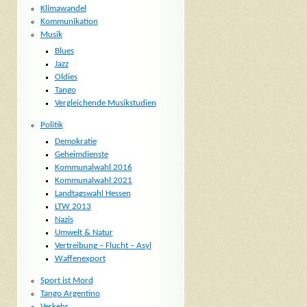
Klimawandel
Kommunikation
Musik
Blues
Jazz
Oldies
Tango
Vergleichende Musikstudien
Politik
Demokratie
Geheimdienste
Kommunalwahl 2016
Kommunalwahl 2021
Landtagswahl Hessen
LTW 2013
Nazis
Umwelt & Natur
Vertreibung – Flucht – Asyl
Waffenexport
Sport ist Mord
Tango Argentino
Verkehr