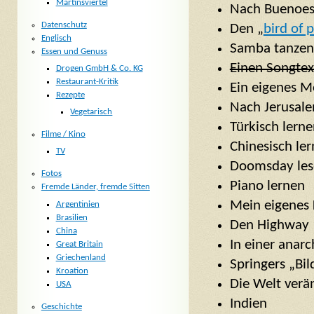
Martinsviertel
Nach Buenoes 
Datenschutz
Den „
bird of 
Englisch
Samba tanzen
Essen und Genuss
Einen Songtex
Drogen GmbH & Co. KG
Restaurant-Kritik
Ein eigenes M
Rezepte
Nach Jerusale
Vegetarisch
Türkisch lern
Filme / Kino
Chinesisch le
TV
Doomsday les
Fotos
Piano lernen
Fremde Länder, fremde Sitten
Mein eigenes 
Argentinien
Brasilien
Den Highway 1
China
In einer anar
Great Britain
Griechenland
Springers „Bil
Kroation
Die Welt verä
USA
Indien
Geschichte