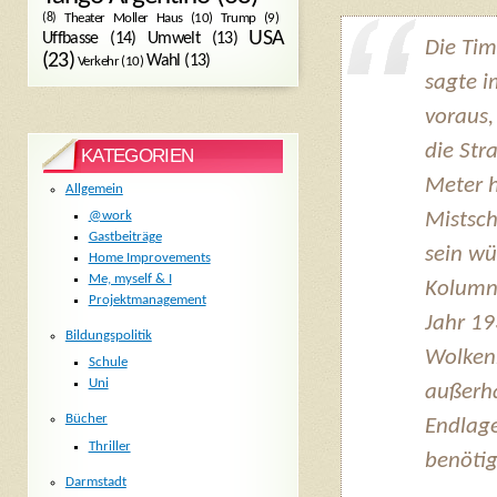
Trump
(9)
(8)
Theater Moller Haus
(10)
USA
Umwelt
(13)
Uffbasse
(14)
Die Tim
(23)
Wahl
(13)
Verkehr
(10)
sagte i
voraus,
die Str
KATEGORIEN
Meter 
Allgemein
Mistsch
@work
Gastbeiträge
sein wü
Home Improvements
Me, myself & I
Kolumni
Projektmanagement
Jahr 19
Bildungspolitik
Wolkenk
Schule
Uni
außerha
Bücher
Endlag
Thriller
benötig
Darmstadt