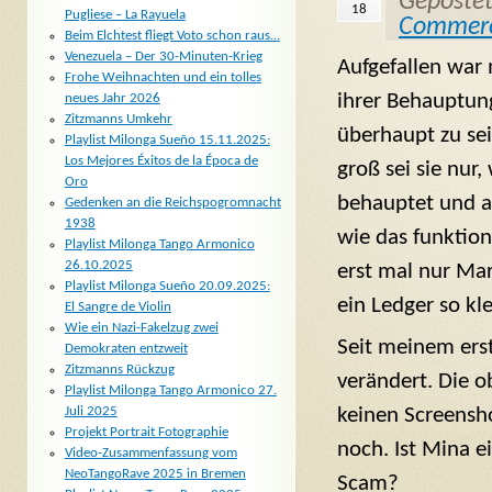
Geposte
18
Pugliese – La Rayuela
Commer
Beim Elchtest fliegt Voto schon raus…
Venezuela – Der 30-Minuten-Krieg
Aufgefallen war
Frohe Weihnachten und ein tolles
ihrer Behauptung
neues Jahr 2026
Zitzmanns Umkehr
überhaupt zu sei
Playlist Milonga Sueño 15.11.2025:
Los Mejores Éxitos de la Época de
groß sei sie nur,
Oro
behauptet und au
Gedenken an die Reichspogromnacht
1938
wie das funktion
Playlist Milonga Tango Armonico
26.10.2025
erst mal nur Mar
Playlist Milonga Sueño 20.09.2025:
ein Ledger so kl
El Sangre de Violin
Wie ein Nazi-Fakelzug zwei
Seit meinem erst
Demokraten entzweit
Zitzmanns Rückzug
verändert. Die o
Playlist Milonga Tango Armonico 27.
Juli 2025
keinen Screensho
Projekt Portrait Fotographie
noch. Ist Mina e
Video-Zusammenfassung vom
NeoTangoRave 2025 in Bremen
Scam?