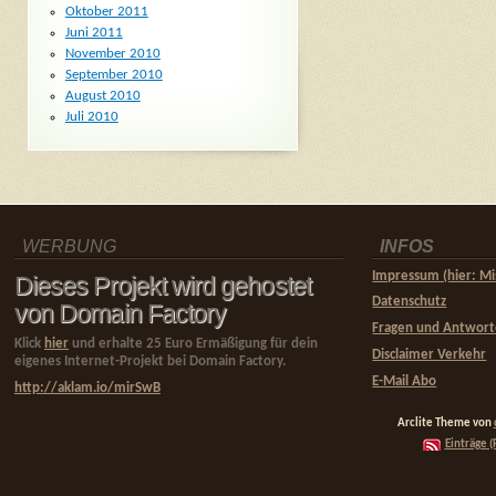
Oktober 2011
Juni 2011
November 2010
September 2010
August 2010
Juli 2010
WERBUNG
INFOS
Impressum (hier: Mi
Dieses Projekt wird gehostet
Datenschutz
von Domain Factory
Fragen und Antwor
Klick
hier
und erhalte 25 Euro Ermäßigung für dein
Disclaimer Verkehr
eigenes Internet-Projekt bei Domain Factory.
E-Mail Abo
http://aklam.io/mirSwB
Arclite Theme von
Einträge (