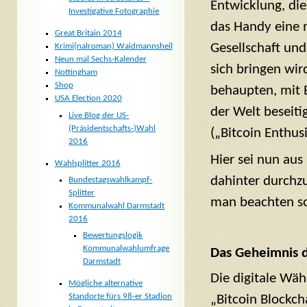
Entwicklung, die
Investigative Fotographie
das Handy eine 
Great Britain 2014
Gesellschaft un
Krimi(nalroman) Waidmannsheil
Neun mal Sechs-Kalender
sich bringen wir
Nottingham
Shop
behaupten, mit B
USA Election 2020
der Welt beseiti
Live Blog der US-
(Präsidentschafts-)Wahl
(„Bitcoin Enthus
2016
Hier sei nun aus
Wahlsplitter 2016
dahinter durchzu
Bundestagswahlkampf-
Splitter
man beachten s
Kommunalwahl Darmstadt
2016
Bewertungslogik
Kommunalwahlumfrage
Das Geheimnis d
Darmstadt
Die digitale Wäh
Mögliche alternative
Standorte fürs 98-er Stadion
„Bitcoin Blockch