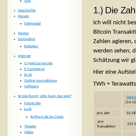
USA
1.) Die Zah
Geschichte
Hessen
Ich will nicht b
Odenwald
Bitcoin Transakt
Humor
Innovation
Zahlen agieren, 
Robotics
werden sehen, d
Internet
Schätzung wir g
CryptoCurrencies
E-Commerce
Hier eine Aufste
KI-AI
Online-Journalismus
TWh = Terawatt
Software
Ist das Kunst, oder kann das weg?
Digic
(14.1
Fotografie
Lyrik
pro Jahr
33,18
Arthuro de las Cosas
pro
237.
Theater
Transaktion
Video