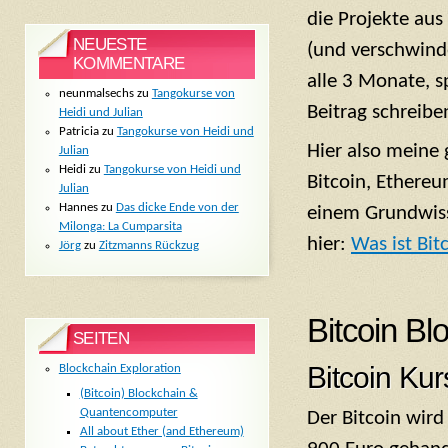
die Projekte au
NEUESTE
(und verschwinden
KOMMENTARE
alle 3 Monate, 
neunmalsechs
zu
Tangokurse von
Beitrag schreibe
Heidi und Julian
Patricia
zu
Tangokurse von Heidi und
Hier also meine 
Julian
Heidi
zu
Tangokurse von Heidi und
Bitcoin, Ethereu
Julian
Hannes
zu
Das dicke Ende von der
einem Grundwiss
Milonga: La Cumparsita
hier:
Was ist Bit
Jörg
zu
Zitzmanns Rückzug
Bitcoin Bl
SEITEN
Bitcoin Kur
Blockchain Exploration
(Bitcoin) Blockchain &
Quantencomputer
Der Bitcoin wird 
All about Ether (and Ethereum)