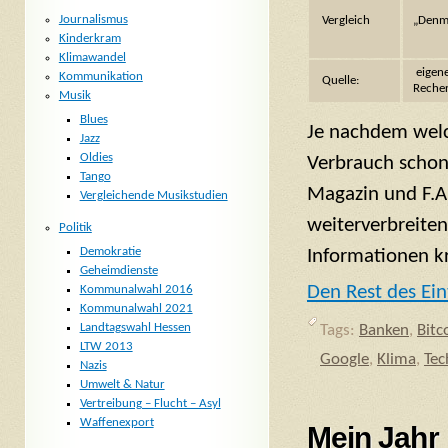
Journalismus
Vergleich
„Denm
Kinderkram
Klimawandel
eigen
Kommunikation
Quelle:
Reche
Musik
Blues
Je nachdem welc
Jazz
Oldies
Verbrauch schon
Tango
Magazin und F.A.
Vergleichende Musikstudien
weiterverbreiten
Politik
Demokratie
Informationen kri
Geheimdienste
Den Rest des Ein
Kommunalwahl 2016
Kommunalwahl 2021
Landtagswahl Hessen
Tags:
Banken
,
Bitc
LTW 2013
Google
,
Klima
,
Tec
Nazis
Umwelt & Natur
Vertreibung – Flucht – Asyl
Waffenexport
Mein Jahr 