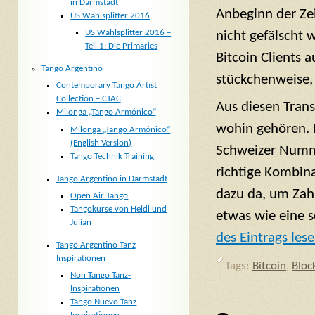
in Darmstadt
Anbeginn der Zei
US Wahlsplitter 2016
US Wahlsplitter 2016 –
nicht gefälscht 
Teil 1: Die Primaries
Bitcoin Clients a
Tango Argentino
stückchenweise, 
Contemporary Tango Artist
Collection – CTAC
Aus diesen Trans
Milonga „Tango Armónico“
wohin gehören. 
Milonga „Tango Armónico“
(English Version)
Schweizer Nummer
Tango Technik Training
richtige Kombina
Tango Argentino in Darmstadt
dazu da, um Zahl
Open Air Tango
Tangokurse von Heidi und
etwas wie eine 
Julian
des Eintrags lese
Tango Argentino Tanz
Inspirationen
Tags:
Bitcoin
,
Bloc
Non Tango Tanz-
Inspirationen
Tango Nuevo Tanz