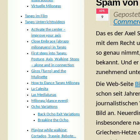
Spam von 
Inspirationen
Virtuelle Milongas
APR.
Geposte
Tango im Film
9
Commer
Tango Unterrichtsvideos
Activate the center –
Das es der Axel 
improve your axis
Close Embrace (abrazo
mit dem Recht u
milonguero) in Tango
so genau nimmt,
First steps into Tango:
Posture, Axis, Walking, Stops
bekannt. Und er
– alone and in connection
zunehmend unte
Giros (Turns) and the
Mulinette
How to Dance Tango Milonga
Die Web-Seite
B
La Calesita
schon seit Jahre
Las Medialunas
Milonga (dance event)
journalistischen
Ocho Variations
Bild an. Neuerdi
Back Ocho Exit Variations
Breaking the Ocho
insbesondere na
Playing while walking:
Griechen-Hetze 
Cortados, Traspie, Rebote…