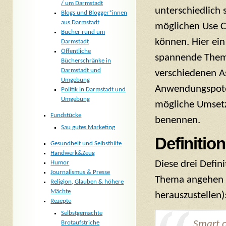
/ um Darmstadt
unterschiedlich 
Blogs und Blogger*innen
aus Darmstadt
möglichen Use Ca
Bücher rund um
können. Hier ein
Darmstadt
Öffentliche
spannende Thema
Bücherschränke in
Darmstadt und
verschiedenen A
Umgebung
Anwendungspote
Politik in Darmstadt und
Umgebung
mögliche Umset
Fundstücke
benennen.
Sau gutes Marketing
Definition
Gesundheit und Selbsthilfe
Handwerk&Zeug
Diese drei Defin
Humor
Journalismus & Presse
Thema angehen k
Religion, Glauben & höhere
Mächte
herauszustellen)
Rezepte
Selbstgemachte
Smart c
Brotaufstriche