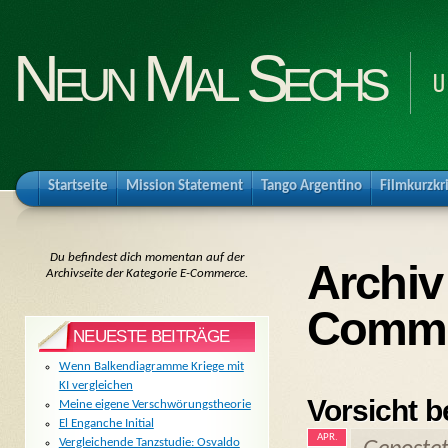
Neun Mal Sechs
U
Startseite
Mission Statement
Tango Argentino
Filmkurzkr
Du befindest dich momentan auf der
Archiv
Archivseite der Kategorie E-Commerce.
Comm
NEUESTE BEITRÄGE
Wenn Balkendiagramme Kriege mit
KI vergleichen
Vorsicht b
Meine eigene Verschwörungstheorie
El Enganche Initial
APR.
Vergleichende Tanzstudie: Osvaldo