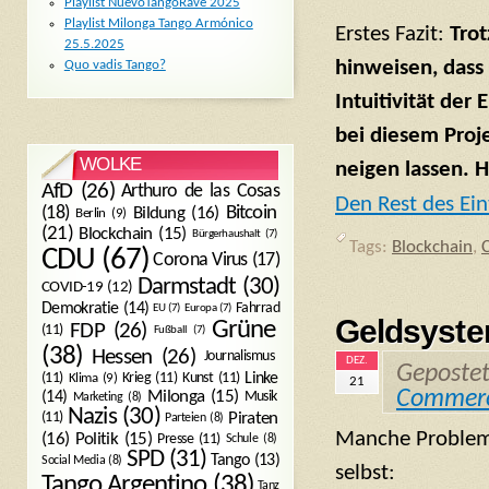
Playlist NuevoTangoRave 2025
Playlist Milonga Tango Armónico
Erstes Fazit:
Trot
25.5.2025
hinweisen, dass 
Quo vadis Tango?
Intuitivität de
bei diesem Proj
WOLKE
neigen lassen. H
AfD
(26)
Arthuro de las Cosas
Den Rest des Ein
Bitcoin
(18)
Bildung
(16)
Berlin
(9)
(21)
Blockchain
(15)
Bürgerhaushalt
(7)
Tags:
Blockchain
,
CDU
(67)
Corona Virus
(17)
Darmstadt
(30)
COVID-19
(12)
Demokratie
(14)
Fahrrad
EU
(7)
Europa
(7)
Geldsyste
Grüne
FDP
(26)
(11)
Fußball
(7)
(38)
Hessen
(26)
Journalismus
DEZ.
Geposte
(11)
Krieg
(11)
Kunst
(11)
Linke
Klima
(9)
21
Commer
Milonga
(15)
(14)
Musik
Marketing
(8)
Nazis
(30)
Piraten
(11)
Parteien
(8)
Manche Probleme
Politik
(15)
(16)
Presse
(11)
Schule
(8)
SPD
(31)
Tango
(13)
Social Media
(8)
selbst:
Tango Argentino
(38)
Tanz