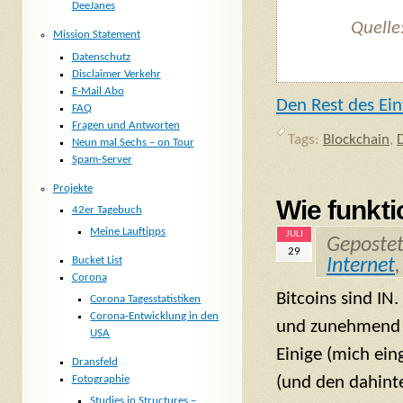
DeeJanes
Quelle
Mission Statement
Datenschutz
Disclaimer Verkehr
E-Mail Abo
Den Rest des Ein
FAQ
Fragen und Antworten
Tags:
Blockchain
,
Neun mal Sechs – on Tour
Spam-Server
Projekte
Wie funkti
42er Tagebuch
Meine Lauftipps
JULI
Geposte
29
Bucket List
Internet
Corona
Bitcoins sind IN.
Corona Tagesstatistiken
Corona-Entwicklung in den
und zunehmend a
USA
Einige (mich ein
Dransfeld
(und den dahint
Fotographie
Studies in Structures –