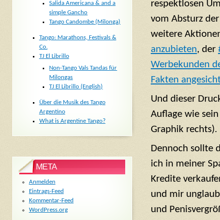
respektlosen U
Salida Americana & and a
simple Gancho
vom Absturz de
Tango Candombe (Milonga)
weitere Aktione
Tango: Marathons, Festivals &
Co.
anzubieten
, der
TJ El Librillo
Werbekunden de
Non-Tango Vals Tandas für
Milongas
Fakten angesichts
TJ El Librillo (English)
Und dieser Druck
Über die Musik des Tango
Argentino
Auflage wie sein 
What is Argentine Tango?
Graphik rechts).
Dennoch sollte da
ich in meiner Sp
META
Kredite verkaufe
Anmelden
Eintrags-Feed
und mir unglaub
Kommentar-Feed
und Penisvergrö
WordPress.org