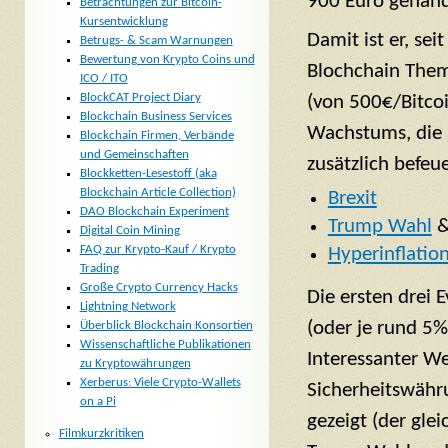
900 Euro gehand
Betrachtungen zur Bitcoin-
Kursentwicklung
Damit ist er, s
Betrugs- & Scam Warnungen
Bewertung von Krypto Coins und
Blochchain Them
ICO / ITO
BlockCAT Project Diary
(von 500€/Bitcoi
Blockchain Business Services
Wachstums, die a
Blockchain Firmen, Verbände
und Gemeinschaften
zusätzlich befeu
Blockketten-Lesestoff (aka
Blockchain Article Collection)
Brexit
DAO Blockchain Experiment
Trump Wahl
&
Digital Coin Mining
FAQ zur Krypto-Kauf / Krypto
Hyperinflatio
Trading
Große Crypto Currency Hacks
Die ersten drei 
Lightning Network
(oder je rund 5
Überblick Blockchain Konsortien
Wissenschaftliche Publikationen
Interessanter We
zu Kryptowährungen
Xerberus: Viele Crypto-Wallets
Sicherheitswähr
on a Pi
gezeigt (der gl
Filmkurzkritiken