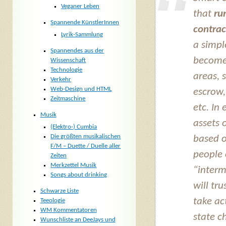
Veganer Leben
that
ru
Spannende KünstlerInnen
contrac
Lyrik-Sammlung
a simpl
Spannendes aus der
become 
Wissenschaft
Technologie
areas, 
Verkehr
Web-Design und HTML
escrow,
Zeitmaschine
etc. In
Musik
assets 
(Elektro-) Cumbia
Die größten musikalischen
based o
F/M – Duette / Duelle aller
people 
Zeiten
Merkzettel Musik
“interm
Songs about drinking
will tr
Schwarze Liste
take ac
Teeologie
WM Kommentatoren
state c
Wunschliste an DeeJays und