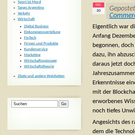
Sport ist Mord
DEZ.
Geposte
Tango Argentino
30
Verkehr
Commer
Wirtschaft
Eigentlich war d
Digital Business
Einkommensverteilung
Anfang Dezembe
FinTech
Firmen und Produkte
begonnen, doch 
Kundenservice
dazu, ihn abzusc
Marketing
Wirtschaftsspionage
daraus jetzt doc
Wirtschaftstheorie
Jahreszusammen
Zitate und andere Weisheiten
Erkenntnisse ein
mit der Blockch
erworbenes Wiss
noch tiefes Unwi
Angesichts des 
dem die Technolo