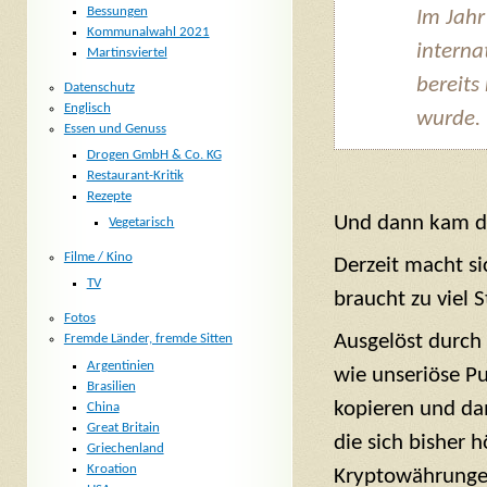
Bessungen
Im Jahr
Kommunalwahl 2021
interna
Martinsviertel
bereits
Datenschutz
Englisch
wurde.
Essen und Genuss
Drogen GmbH & Co. KG
Restaurant-Kritik
Rezepte
Und dann kam da
Vegetarisch
Filme / Kino
Derzeit macht si
TV
braucht zu viel
Fotos
Ausgelöst durch 
Fremde Länder, fremde Sitten
Argentinien
wie unseriöse Pu
Brasilien
kopieren und da
China
Great Britain
die sich bisher 
Griechenland
Kroation
Kryptowährungen