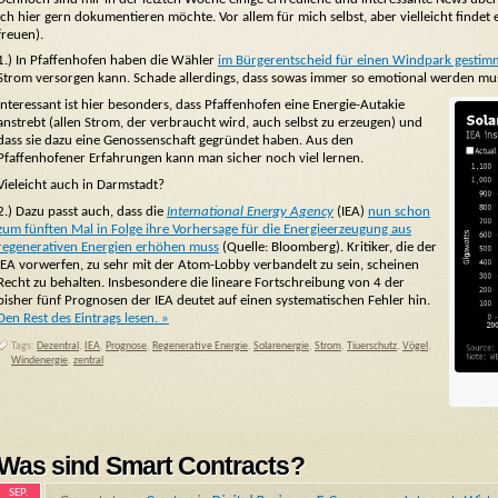
ich hier gern dokumentieren möchte. Vor allem für mich selbst, aber vielleicht find
freuen).
1.) In Pfaffenhofen haben die Wähler
im Bürgerentscheid für einen Windpark gestim
Strom versorgen kann. Schade allerdings, dass sowas immer so emotional werden mus
Interessant ist hier besonders, dass Pfaffenhofen eine Energie-Autakie
anstrebt (allen Strom, der verbraucht wird, auch selbst zu erzeugen) und
dass sie dazu eine Genossenschaft gegründet haben. Aus den
Pfaffenhofener Erfahrungen kann man sicher noch viel lernen.
Vieleicht auch in Darmstadt?
2.) Dazu passt auch, dass die
International Energy Agency
(IEA)
nun schon
zum fünften Mal in Folge ihre Vorhersage für die Energieerzeugung aus
regenerativen Energien erhöhen muss
(Quelle: Bloomberg). Kritiker, die der
IEA vorwerfen, zu sehr mit der Atom-Lobby verbandelt zu sein, scheinen
Recht zu behalten. Insbesondere die lineare Fortschreibung von 4 der
bisher fünf Prognosen der IEA deutet auf einen systematischen Fehler hin.
Den Rest des Eintrags lesen. »
Tags:
Dezentral
,
IEA
,
Prognose
,
Regenerative Energie
,
Solarenergie
,
Strom
,
Tiuerschutz
,
Vögel
,
Windenergie
,
zentral
Was sind Smart Contracts?
SEP.