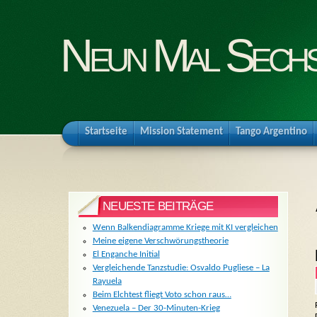
Neun Mal Sech
Startseite
Mission Statement
Tango Argentino
NEUESTE BEITRÄGE
Wenn Balkendiagramme Kriege mit KI vergleichen
Meine eigene Verschwörungstheorie
El Enganche Initial
Vergleichende Tanzstudie: Osvaldo Pugliese – La
Rayuela
Beim Elchtest fliegt Voto schon raus…
Venezuela – Der 30-Minuten-Krieg