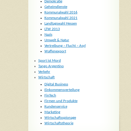
Demokratie
Geheimdienste
Kommunalwahl 2016
Kommunalwahl 2021
Landtagswahl Hessen
LTW 2013
Nazis
Umwelt & Natur
Vertreibung – Flucht – Asyl
Waffenexport
Sport ist Mord
Tango Argentino
Verkehr
Wirtschaft
Digital Business
Einkommensverteilung
FinTech
Firmen und Produkte
Kundenservice
Marketing
Wirtschaftsspionage
Wirtschaftstheorie