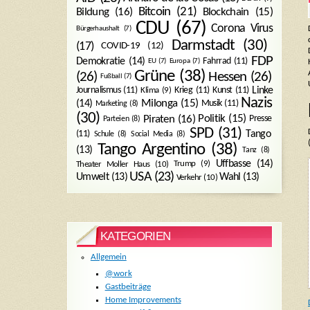
Bitcoin
(21)
Blockchain
(15)
Bildung
(16)
CDU
(67)
Corona Virus
Bürgerhaushalt
(7)
Darmstadt
(30)
(17)
COVID-19
(12)
FDP
Demokratie
(14)
Fahrrad
(11)
EU
(7)
Europa
(7)
Grüne
(38)
(26)
Hessen
(26)
Fußball
(7)
Journalismus
(11)
Krieg
(11)
Kunst
(11)
Linke
Klima
(9)
Nazis
Milonga
(15)
(14)
Musik
(11)
Marketing
(8)
(30)
Politik
(15)
Piraten
(16)
Presse
Parteien
(8)
SPD
(31)
Tango
(11)
Schule
(8)
Social Media
(8)
Tango Argentino
(38)
(13)
Tanz
(8)
Uffbasse
(14)
Trump
(9)
Theater Moller Haus
(10)
USA
(23)
Umwelt
(13)
Wahl
(13)
Verkehr
(10)
KATEGORIEN
Allgemein
@work
Gastbeiträge
Home Improvements