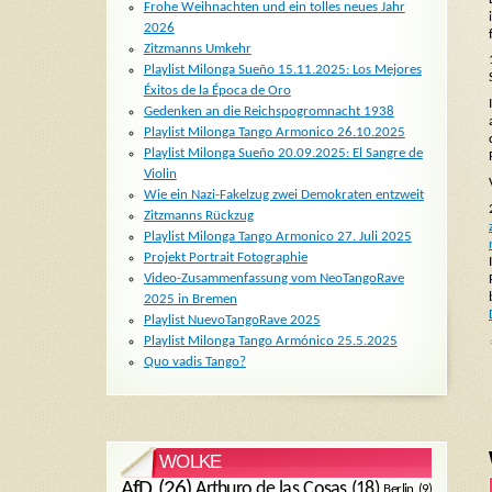
Frohe Weihnachten und ein tolles neues Jahr
2026
Zitzmanns Umkehr
Playlist Milonga Sueño 15.11.2025: Los Mejores
Éxitos de la Época de Oro
Gedenken an die Reichspogromnacht 1938
Playlist Milonga Tango Armonico 26.10.2025
Playlist Milonga Sueño 20.09.2025: El Sangre de
Violin
Wie ein Nazi-Fakelzug zwei Demokraten entzweit
Zitzmanns Rückzug
Playlist Milonga Tango Armonico 27. Juli 2025
Projekt Portrait Fotographie
Video-Zusammenfassung vom NeoTangoRave
2025 in Bremen
Playlist NuevoTangoRave 2025
Playlist Milonga Tango Armónico 25.5.2025
Quo vadis Tango?
WOLKE
AfD
(26)
Arthuro de las Cosas
(18)
Berlin
(9)