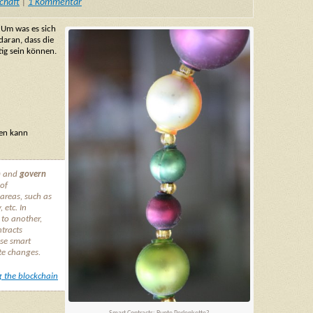
chaft
|
1 Kommentar
. Um was es sich
daran, dass die
tig sein können.
hen kann
n
and
govern
 of
 areas, such as
 etc. In
 to another,
tracts
ese smart
te changes.
 the blockchain