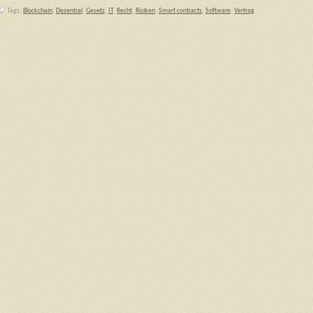
Tags:
Blockchain
,
Dezentral
,
Gesetz
,
IT
,
Recht
,
Risiken
,
Smart contracts
,
Software
,
Vertrag