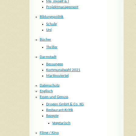
Me, myself & I
Projektmanagement
Bildungspolitik
Schule
Uni
Bücher
Thriller
Darmstadt
Bessungen
Kommunalwahl 2021
Martinsviertel
Datenschutz
Englisch
Essen und Genuss
Drogen GmbH & Co. KG
Restaurant-Kritik
Rezepte
Vegetarisch
Filme / Kino