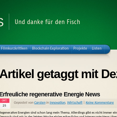
s
Und danke für den Fisch
Filmkurzkritiken
Blockchain Exploration
Projekte
Listen
Artikel getaggt mit De
Erfreuliche regenerative Energie News
OKT.
Gepostet von
Carsten
in
Innovation
,
Wirtschaft
|
Keine Kommentare
25
Regenerative Energien sind schon lang mein Thema. Allerdings gibt es nicht immer ei
Dennoch sind mir in der letzten Woche einige erfreuliche und interessante News üb