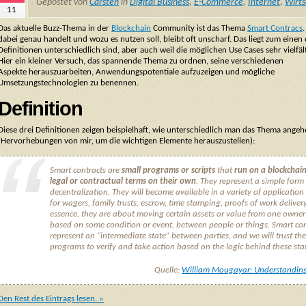
Gepostet von
Carsten
in
Digital Business
,
E-Commerce
,
Internet
,
Wirts
11
Das aktuelle Buzz-Thema in der
Blockchain
Community ist das Thema
Smart Contracs
dabei genau handelt und wozu es nutzen soll, bleibt oft unscharf. Das liegt zum einen 
Definitionen unterschiedlich sind, aber auch weil die möglichen Use Cases sehr vielfäl
Hier ein kleiner Versuch, das spannende Thema zu ordnen, seine verschiedenen
Aspekte herauszuarbeiten, Anwendungspotentiale aufzuzeigen und mögliche
Umsetzungstechnologien zu benennen.
Definition
Diese drei Definitionen zeigen beispielhaft, wie unterschiedlich man das Thema ange
(Hervorhebungen von mir, um die wichtigen Elemente herauszustellen):
Smart contracts
are
small programs or scripts
that
run on a blockchai
legal or contractual terms on their own
. They represent a simple form
decentralization. They will become available in a variety of application
for wagers, family trusts, escrow, time stamping, proofs of work delivery,
essence, they are about moving certain assets or value from one owner
based on some condition or event, between people or things. Smart con
represent an “intermediate state” between parties, and we will trust th
programs to verify and take action based on the logic behind these sta
Quelle:
William Mougayar: Understanding
Den Rest des Eintrags lesen. »