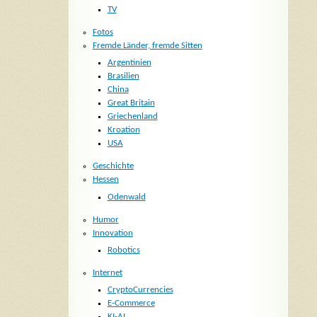
TV
Fotos
Fremde Länder, fremde Sitten
Argentinien
Brasilien
China
Great Britain
Griechenland
Kroation
USA
Geschichte
Hessen
Odenwald
Humor
Innovation
Robotics
Internet
CryptoCurrencies
E-Commerce
KI-AI