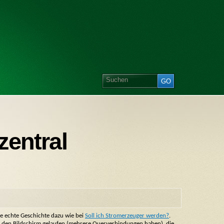
zentral
ne echte Geschichte dazu wie bei
Soll ich Stromerzeuger werden?
.
er den Bildschirm gelaufen (mehrere Querverbindungen haben), die