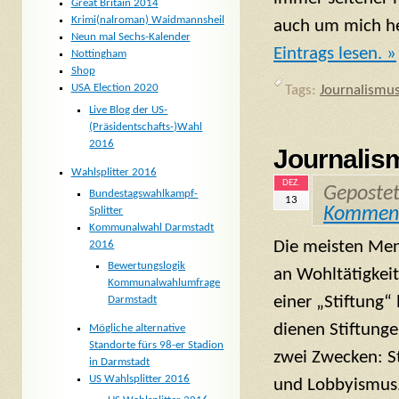
Great Britain 2014
Krimi(nalroman) Waidmannsheil
auch um mich he
Neun mal Sechs-Kalender
Eintrags lesen. »
Nottingham
Shop
USA Election 2020
Tags:
Journalismu
Live Blog der US-
(Präsidentschafts-)Wahl
2016
Journalis
Wahlsplitter 2016
DEZ.
Geposte
Bundestagswahlkampf-
13
Kommen
Splitter
Kommunalwahl Darmstadt
Die meisten Me
2016
Bewertungslogik
an Wohltätigkeit
Kommunalwahlumfrage
einer „Stiftung“
Darmstadt
dienen Stiftung
Mögliche alternative
Standorte fürs 98-er Stadion
zwei Zwecken: S
in Darmstadt
US Wahlsplitter 2016
und Lobbyismus.