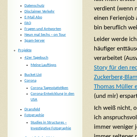
Datenschutz
verdient (wenn 
Disclaimer Verkehr
einen Ferienjob 
E-Mail Abo
FAQ
bin beruflich we
Fragen und Antworten
Neun mal Sechs – on Tour
Leider werde ich
Spam-Server
häufiger enttäus
Projekte
verarbeitet (Au
42er Tagebuch
Meine Lauftipps
Story für den re
Bucket List
Zuckerberg-Bla
Corona
Thomas Müller e
Corona Tagesstatistiken
Corona-Entwicklung in den
(und mir) erspart
USA
Ich weiß nicht, 
Dransfeld
Fotographie
ich anspruchsvoll
Studies in Structures –
immer weniger jo
Investigative Fotographie
immer seltener 