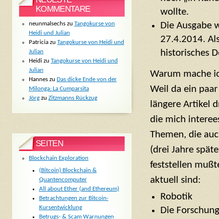
KOMMENTARE
wollte.
Die Ausgabe 
neunmalsechs
zu
Tangokurse von
Heidi und Julian
27.4.2014. Als
Patricia
zu
Tangokurse von Heidi und
historisches 
Julian
Heidi
zu
Tangokurse von Heidi und
Julian
Warum mache i
Hannes
zu
Das dicke Ende von der
Weil da ein paar
Milonga: La Cumparsita
Jörg
zu
Zitzmanns Rückzug
längere Artikel 
die mich interee
Themen, die auc
SEITEN
(drei Jahre späte
Blockchain Exploration
feststellen muß
(Bitcoin) Blockchain &
aktuell sind:
Quantencomputer
All about Ether (and Ethereum)
Robotik
Betrachtungen zur Bitcoin-
Kursentwicklung
Die Forschung
Betrugs- & Scam Warnungen