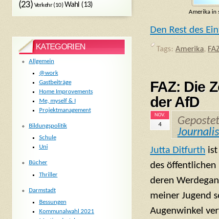
(23)
Wahl
(13)
Verkehr
(10)
Amerika in s
Den Rest des Ein
KATEGORIEN
Tags:
Amerika
,
FA
Allgemein
@work
FAZ: Die Z
Gastbeiträge
Home Improvements
der AfD
Me, myself & I
Projektmanagement
NOV.
Geposte
4
Bildungspolitik
Journali
Schule
Uni
Jutta Ditfurth
ist
Bücher
des öffentlichen
Thriller
deren Werdegang
Darmstadt
meiner Jugend 
Bessungen
Augenwinkel ver
Kommunalwahl 2021