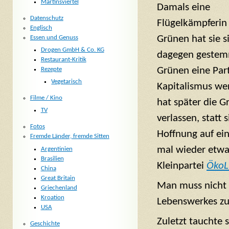
Martinsviertel
Damals eine
Datenschutz
Flügelkämpferin
Englisch
Grünen hat sie si
Essen und Genuss
Drogen GmbH & Co. KG
dagegen gestemm
Restaurant-Kritik
Grünen eine Part
Rezepte
Vegetarisch
Kapitalismus we
Filme / Kino
hat später die G
TV
verlassen, statt s
Fotos
Hoffnung auf ei
Fremde Länder, fremde Sitten
mal wieder etwas 
Argentinien
Brasilien
Kleinpartei
ÖkoLi
China
Great Britain
Man muss nicht 
Griechenland
Kroation
Lebenswerkes zu
USA
Zuletzt tauchte 
Geschichte