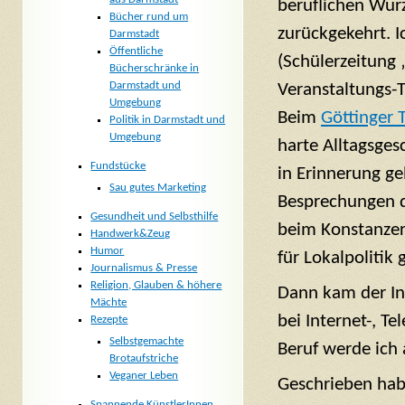
beruflichen Wur
Bücher rund um
zurückgekehrt. I
Darmstadt
Öffentliche
(Schülerzeitung
Bücherschränke in
Darmstadt und
Veranstaltungs
Umgebung
Beim
Göttinger 
Politik in Darmstadt und
Umgebung
harte Alltagsges
Fundstücke
in Erinnerung g
Sau gutes Marketing
Besprechungen d
Gesundheit und Selbsthilfe
beim Konstanzer
Handwerk&Zeug
Humor
für Lokalpolitik 
Journalismus & Presse
Religion, Glauben & höhere
Dann kam der Int
Mächte
bei Internet-, T
Rezepte
Selbstgemachte
Beruf werde ich 
Brotaufstriche
Veganer Leben
Geschrieben hab
Spannende KünstlerInnen