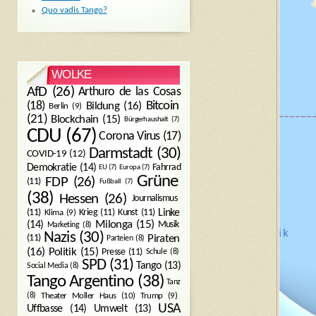
Quo vadis Tango?
WOLKE
AfD
(26)
Arthuro de las Cosas
Bitcoin
(18)
Bildung
(16)
Berlin
(9)
(21)
Blockchain
(15)
Bürgerhaushalt
(7)
CDU
(67)
Corona Virus
(17)
Darmstadt
(30)
COVID-19
(12)
Demokratie
(14)
Fahrrad
EU
(7)
Europa
(7)
Grüne
FDP
(26)
(11)
Fußball
(7)
(38)
Hessen
(26)
Journalismus
(11)
Krieg
(11)
Kunst
(11)
Linke
Klima
(9)
Milonga
(15)
(14)
Musik
Marketing
(8)
Nazis
(30)
Piraten
(11)
Parteien
(8)
Politik
(15)
(16)
Presse
(11)
Schule
(8)
SPD
(31)
Tango
(13)
Social Media
(8)
Tango Argentino
(38)
Tanz
Trump
(9)
(8)
Theater Moller Haus
(10)
USA
Umwelt
(13)
Uffbasse
(14)