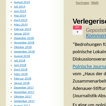
August 2019
Springer
,
Welt
Juli 2019
Juni 2019
Mai 2019
Verlegeri
April 2019
März 2019
OKT.
Geposte
Februar 2019
9
Januar 2019
Kommen
Dezember 2018
November 2018
“Bedrohungen fü
Oktober 2018
polnische Lokalm
September 2018
August 2018
Diskussionsvera
Juli 2018
Juni 2018
Polnische Journ
April 2018
vom „Haus der d
März 2018
Februar 2018
Zusammenarbeit
Januar 2018
Adenauer-Stiftu
Dezember 2017
November 2017
(Journalistik-Ab
Oktober 2017
September 2017
Es ging um poln
August 2017