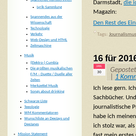
Darmstadt,
die 
Lyrik-Sammlung
Magazin:
Spannendes aus der
Den Rest des Ein
Wissenschaft
Technologie
Tags:
Journalismu
Verkehr
Web-Design und HTML
Zeitmaschine
16 für 20
Musik
(Elektro-) Cumbia
JAN.
Geposte
Die größten musikalischen
30
F/M – Duette / Duelle aller
|
1 Kom
Zeiten
Merkzettel Musik
Ich lese gern. Ic
Songs about drinking
Sachbücher. Und
Schwarze Liste
journalistische 
Teeologie
WM Kommentatoren
habe ich meinen 
Wunschliste an DeeJays und
DeeJanes
ich stolz war, al
fast mein erstes
Mission Statement