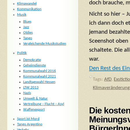
doch brauche, m
Klimawandel
Kommunikation
Nicht so hier – 
Musik
Blues
ich dann doch et
Jazz
jemand bezahlte
Oldies
Tango
Sceenshot oben i
Vergleichende Musikstudien
schaltete. Die a
Politik
war.
Demokratie
Geheimdienste
Den Rest des Ein
Kommunalwahl 2016
Kommunalwahl 2021
Tags:
AfD
,
Exsticti
Landtagswahl Hessen
Klimaveränderung
LTW 2013
Nazis
Umwelt & Natur
Vertreibung – Flucht – Asyl
Die koste
Waffenexport
Meinungsv
Sport ist Mord
Tango Argentino
BürgerInne
Verkehr