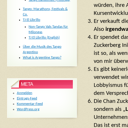
würden, ihre 
Tango: Marathons, Festivals &
Kursentwicklun
Co.
TJ El Librillo
Er verkauft di
Non-Tango Vals Tandas für
Also
irgendw
Milongas
Er spendet da
TJ El Librillo (English)
Zuckerberg Ini
Über die Musik des Tango
ist so, als w
Argentino
What is Argentine Tango?
von mir überw
Es gibt keiner
verwendet wir
META
Lobbyismus f
dem Versprech
Anmelden
Eintrags-Feed
Die Chan Zucke
Kommentar-Feed
sondern als „
L
WordPress.org
Unternehmens
Das ist erst m