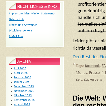
profitorienti
RECHTLICHES & INFO
gemeinnützig t
Impressum (hier: Mission Statement)
handle sich u
Datenschutz
Journalist ei
Fragen und Antworten
unhinterfragt
Disclaimer Verkehr
E-Mail Abo
Leider gibt es n
richtig dargestel
Den Rest des Ein
ARCHIV
Tags:
facebook
,
FA
Juni 2026
Money
,
Presse
,
Pr
März 2026
Februar 2026
Zeit
,
Zuckerberg
Januar 2026
Dezember 2025
November 2025
Oktober 2025
Die Welt: 
September 2025
den rechte
August 2025