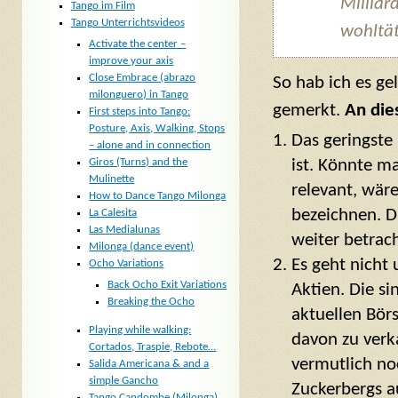
Milliar
Tango im Film
Tango Unterrichtsvideos
wohltät
Activate the center –
improve your axis
Close Embrace (abrazo
So hab ich es ge
milonguero) in Tango
gemerkt.
An dies
First steps into Tango:
Posture, Axis, Walking, Stops
Das geringste
– alone and in connection
Giros (Turns) and the
ist. Könnte m
Mulinette
relevant, wäre
How to Dance Tango Milonga
bezeichnen. D
La Calesita
Las Medialunas
weiter betrach
Milonga (dance event)
Es geht nicht
Ocho Variations
Back Ocho Exit Variations
Aktien. Die s
Breaking the Ocho
aktuellen Bör
Playing while walking:
davon zu verk
Cortados, Traspie, Rebote…
vermutlich no
Salida Americana & and a
simple Gancho
Zuckerbergs a
Tango Candombe (Milonga)