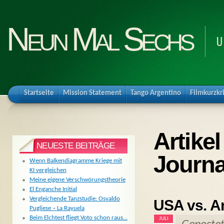
Neun Mal Sechs
U
Startseite
Mission Statement
Tango Argentino
Filmkurzkr
Artikel
NEUESTE BEITRÄGE
Journ
Wenn Balkendiagramme Kriege mit
KI vergleichen
Meine eigene Verschwörungstheorie
El Enganche Initial
Vergleichende Tanzstudie: Osvaldo
USA vs. A
Pugliese – La Rayuela
Beim Elchtest fliegt Voto schon raus…
JULI