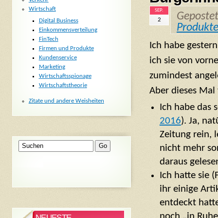
Wirtschaft
SEP.
Geposte
2
Digital Business
Produkt
Einkommensverteilung
FinTech
Ich habe gestern
Firmen und Produkte
Kundenservice
ich sie von vorne
Marketing
zumindest angel
Wirtschaftsspionage
Wirtschaftstheorie
Aber dieses Mal
Zitate und andere Weisheiten
Ich habe das 
2016
). Ja, na
Zeitung rein, 
nicht mehr sor
daraus gelese
Ich hatte sie 
ihr einige
Arti
entdeckt hatte
noch „in Ruhe
NEUESTE