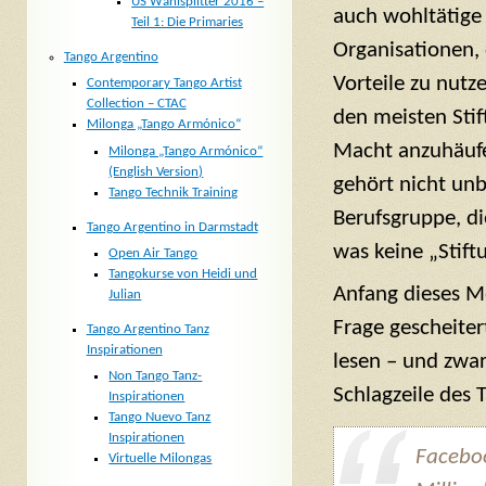
US Wahlsplitter 2016 –
auch wohltätige
Teil 1: Die Primaries
Organisationen, 
Tango Argentino
Vorteile zu nut
Contemporary Tango Artist
Collection – CTAC
den meisten Sti
Milonga „Tango Armónico“
Macht anzuhäufen
Milonga „Tango Armónico“
(English Version)
gehört nicht unb
Tango Technik Training
Berufsgruppe, di
Tango Argentino in Darmstadt
was keine „Stiftu
Open Air Tango
Tangokurse von Heidi und
Anfang dieses Mo
Julian
Frage gescheiter
Tango Argentino Tanz
Inspirationen
lesen – und zwar
Non Tango Tanz-
Schlagzeile des 
Inspirationen
Tango Nuevo Tanz
Inspirationen
Facebo
Virtuelle Milongas