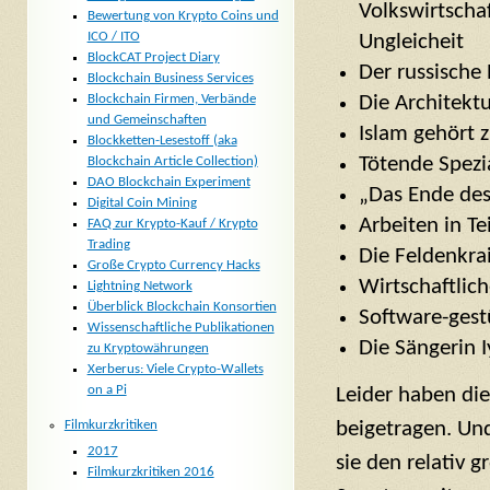
Volkswirtscha
Bewertung von Krypto Coins und
ICO / ITO
Ungleicheit
BlockCAT Project Diary
Der russische
Blockchain Business Services
Blockchain Firmen, Verbände
Die Architekt
und Gemeinschaften
Islam gehört 
Blockketten-Lesestoff (aka
Tötende Spezi
Blockchain Article Collection)
DAO Blockchain Experiment
„Das Ende des 
Digital Coin Mining
Arbeiten in Tei
FAQ zur Krypto-Kauf / Krypto
Trading
Die Feldenkr
Große Crypto Currency Hacks
Wirtschaftliche
Lightning Network
Überblick Blockchain Konsortien
Software-gest
Wissenschaftliche Publikationen
Die Sängerin 
zu Kryptowährungen
Xerberus: Viele Crypto-Wallets
on a Pi
Leider haben die
Filmkurzkritiken
beigetragen. Und
2017
sie den relativ 
Filmkurzkritiken 2016