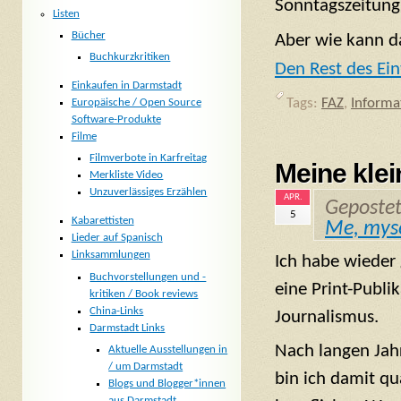
Sonntagszeitung 
Listen
Bücher
Aber wie kann d
Buchkurzkritiken
Den Rest des Ein
Einkaufen in Darmstadt
Tags:
FAZ
,
Informa
Europäische / Open Source
Software-Produkte
Filme
Filmverbote in Karfreitag
Meine kle
Merkliste Video
Unzuverlässiges Erzählen
APR.
Geposte
5
Kabarettisten
Me, myse
Lieder auf Spanisch
Linksammlungen
Ich habe wieder 
Buchvorstellungen und -
eine Print-Publik
kritiken / Book reviews
China-Links
Journalismus.
Darmstadt Links
Nach langen Jah
Aktuelle Ausstellungen in
/ um Darmstadt
bin ich damit qu
Blogs und Blogger*innen
aus Darmstadt