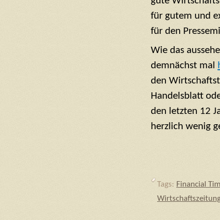
gute Wirtschafts
für gutem und ex
für den Pressem
Wie das aussehen
demnächst mal
den Wirtschaftst
Handelsblatt ode
den letzten 12 J
herzlich wenig g
Tags:
Financial Ti
Wirtschaftszeitun