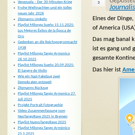
Geposte
Venezuela – Der 30-Minuten-Krieg
3
Journali
Frohe Weihnachten und ein tolles
neues Jahr 2026
Eines der Dinge, 
Zitzmanns Umkehr
Playlist Milonga Sueño 15.11.2025:
of America (USA)
Los Mejores Éxitos de la Época de
Oro
Das mag banal kl
Gedenken an die Reichspogromnacht
ist es gang und 
1938
Playlist Milonga Tango Armonico
gesamte Kontinen
26.10.2025
Playlist Milonga Sueño 20.09.2025:
Das hier ist
Amer
El Sangre de Violin
Wie ein Nazi-Fakelzug zwei
Demokraten entzweit
Zitzmanns Rückzug
Playlist Milonga Tango Armonico 27.
Juli 2025
Projekt Portrait Fotographie
Video-Zusammenfassung vom
NeoTangoRave 2025 in Bremen
Playlist NuevoTangoRave 2025
Playlist Milonga Tango Armónico
25.5.2025