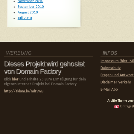
November 2010
September 2010
August 2010
Juli 2010
WERBUNG
INFOS
Impressum (hier: Mi
Dieses Projekt wird gehostet
Datenschutz
von Domain Factory
Fragen und Antwor
Klick
hier
und erhalte 25 Euro Ermäßigung für dein
Disclaimer Verkehr
eigenes Internet-Projekt bei Domain Factory.
E-Mail Abo
http://aklam.io/mirSwB
Arclite Theme von
Einträge (