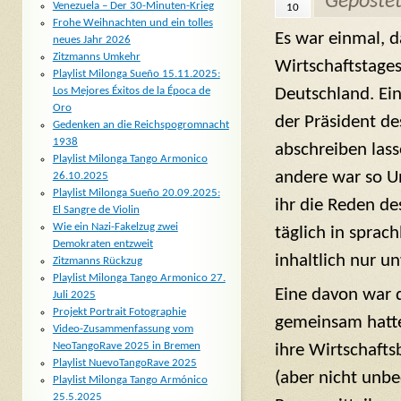
Geposte
Venezuela – Der 30-Minuten-Krieg
10
Frohe Weihnachten und ein tolles
Es war einmal, d
neues Jahr 2026
Zitzmanns Umkehr
Wirtschaftstages
Playlist Milonga Sueño 15.11.2025:
Deutschland. Ein
Los Mejores Éxitos de la Época de
Oro
der Präsident de
Gedenken an die Reichspogromnacht
1938
abschreiben las
Playlist Milonga Tango Armonico
andere war so U
26.10.2025
Playlist Milonga Sueño 20.09.2025:
ihr die Reden de
El Sangre de Violin
Wie ein Nazi-Fakelzug zwei
täglich in sprach
Demokraten entzweit
inhaltlich nur u
Zitzmanns Rückzug
Playlist Milonga Tango Armonico 27.
Eine davon war d
Juli 2025
Projekt Portrait Fotographie
gemeinsam hatte
Video-Zusammenfassung vom
NeoTangoRave 2025 in Bremen
ihre Wirtschafts
Playlist NuevoTangoRave 2025
(aber nicht unb
Playlist Milonga Tango Armónico
25.5.2025