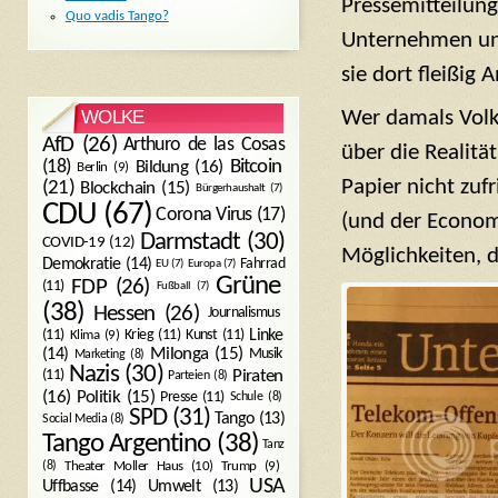
Pressemitteilung
Quo vadis Tango?
Unternehmen und
sie dort fleißig 
Wer damals Volk
WOLKE
AfD
(26)
Arthuro de las Cosas
über die Realitä
Bitcoin
(18)
Bildung
(16)
Berlin
(9)
Papier nicht zuf
(21)
Blockchain
(15)
Bürgerhaushalt
(7)
CDU
(67)
Corona Virus
(17)
(und der Econom
Darmstadt
(30)
COVID-19
(12)
Möglichkeiten, d
Demokratie
(14)
Fahrrad
EU
(7)
Europa
(7)
Grüne
FDP
(26)
(11)
Fußball
(7)
(38)
Hessen
(26)
Journalismus
(11)
Krieg
(11)
Kunst
(11)
Linke
Klima
(9)
Milonga
(15)
(14)
Musik
Marketing
(8)
Nazis
(30)
Piraten
(11)
Parteien
(8)
Politik
(15)
(16)
Presse
(11)
Schule
(8)
SPD
(31)
Tango
(13)
Social Media
(8)
Tango Argentino
(38)
Tanz
Trump
(9)
(8)
Theater Moller Haus
(10)
USA
Umwelt
(13)
Uffbasse
(14)