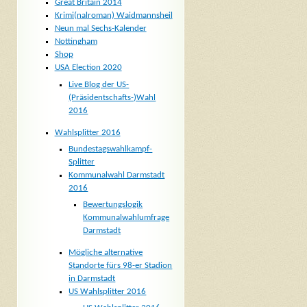
Great Britain 2014
Krimi(nalroman) Waidmannsheil
Neun mal Sechs-Kalender
Nottingham
Shop
USA Election 2020
Live Blog der US-
(Präsidentschafts-)Wahl
2016
Wahlsplitter 2016
Bundestagswahlkampf-
Splitter
Kommunalwahl Darmstadt
2016
Bewertungslogik
Kommunalwahlumfrage
Darmstadt
Mögliche alternative
Standorte fürs 98-er Stadion
in Darmstadt
US Wahlsplitter 2016