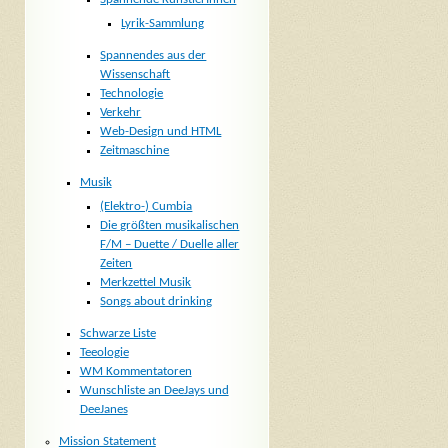
Lyrik-Sammlung
Spannendes aus der
Wissenschaft
Technologie
Verkehr
Web-Design und HTML
Zeitmaschine
Musik
(Elektro-) Cumbia
Die größten musikalischen
F/M – Duette / Duelle aller
Zeiten
Merkzettel Musik
Songs about drinking
Schwarze Liste
Teeologie
WM Kommentatoren
Wunschliste an DeeJays und
DeeJanes
Mission Statement