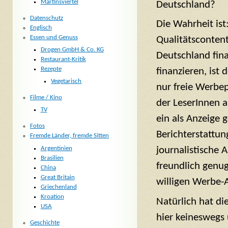
Martinsviertel
Deutschland?
Datenschutz
Die Wahrheit ist
Englisch
Essen und Genuss
Qualitätscontent
Drogen GmbH & Co. KG
Deutschland fin
Restaurant-Kritik
Rezepte
finanzieren, ist
Vegetarisch
nur freie Werbe
Filme / Kino
der LeserInnen 
TV
ein als Anzeige 
Fotos
Berichterstattun
Fremde Länder, fremde Sitten
Argentinien
journalistische 
Brasilien
freundlich genu
China
Great Britain
willigen Werbe-A
Griechenland
Kroation
Natürlich hat di
USA
hier keineswegs 
Geschichte