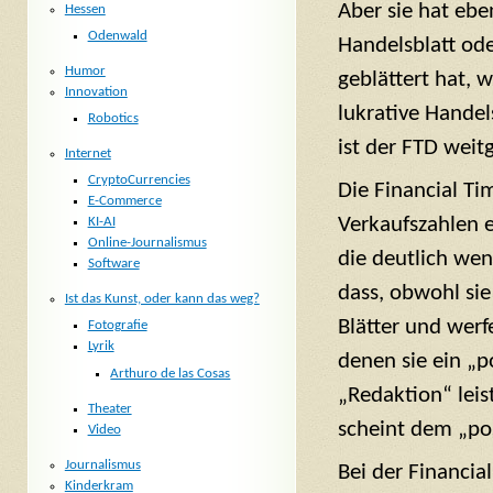
Aber sie hat ebe
Hessen
Odenwald
Handelsblatt ode
Humor
geblättert hat, 
Innovation
lukrative Handel
Robotics
ist der FTD weit
Internet
CryptoCurrencies
Die Financial Ti
E-Commerce
Verkaufszahlen e
KI-AI
Online-Journalismus
die deutlich wen
Software
dass, obwohl sie
Ist das Kunst, oder kann das weg?
Blätter und wer
Fotografie
Lyrik
denen sie ein „p
Arthuro de las Cosas
„Redaktion“ leis
Theater
scheint dem „pos
Video
Journalismus
Bei der Financia
Kinderkram