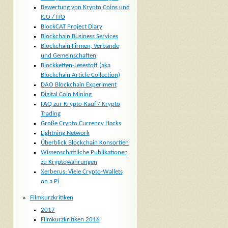
Bewertung von Krypto Coins und
ICO / ITO
BlockCAT Project Diary
Blockchain Business Services
Blockchain Firmen, Verbände
und Gemeinschaften
Blockketten-Lesestoff (aka
Blockchain Article Collection)
DAO Blockchain Experiment
Digital Coin Mining
FAQ zur Krypto-Kauf / Krypto
Trading
Große Crypto Currency Hacks
Lightning Network
Überblick Blockchain Konsortien
Wissenschaftliche Publikationen
zu Kryptowährungen
Xerberus: Viele Crypto-Wallets
on a Pi
Filmkurzkritiken
2017
Filmkurzkritiken 2016