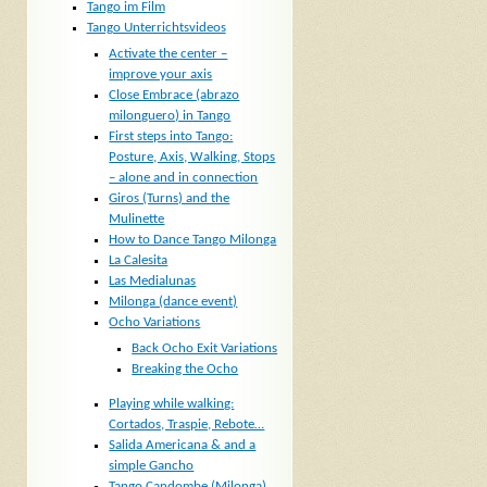
Tango im Film
Tango Unterrichtsvideos
Activate the center –
improve your axis
Close Embrace (abrazo
milonguero) in Tango
First steps into Tango:
Posture, Axis, Walking, Stops
– alone and in connection
Giros (Turns) and the
Mulinette
How to Dance Tango Milonga
La Calesita
Las Medialunas
Milonga (dance event)
Ocho Variations
Back Ocho Exit Variations
Breaking the Ocho
Playing while walking:
Cortados, Traspie, Rebote…
Salida Americana & and a
simple Gancho
Tango Candombe (Milonga)