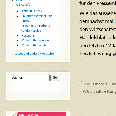
für den Pressem
Wirtschaft
Digital Business
Wie das aussehen
Einkommensverteilung
demnächst mal
FinTech
Firmen und Produkte
den Wirtschaftst
Kundenservice
Marketing
Handelsblatt ode
Wirtschaftsspionage
den letzten 12 J
Wirtschaftstheorie
herzlich wenig g
Zitate und andere Weisheiten
Tags:
Financial Ti
Wirtschaftszeitun
NEUESTE