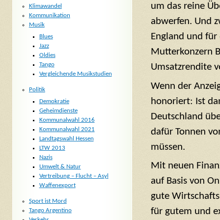
um das reine Übe
Klimawandel
Kommunikation
abwerfen. Und zw
Musik
England und fü
Blues
Jazz
Mutterkonzern B
Oldies
Tango
Umsatzrendite v
Vergleichende Musikstudien
Wenn der Anzeige
Politik
honoriert: Ist d
Demokratie
Geheimdienste
Deutschland übe
Kommunalwahl 2016
Kommunalwahl 2021
dafür Tonnen vo
Landtagswahl Hessen
müssen.
LTW 2013
Nazis
Mit neuen Finan
Umwelt & Natur
Vertreibung – Flucht – Asyl
auf Basis von On
Waffenexport
gute Wirtschafts
Sport ist Mord
für gutem und ex
Tango Argentino
Verkehr