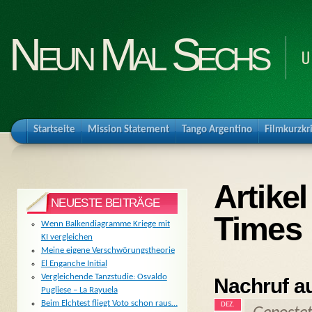
Neun Mal Sechs
U
Startseite
Mission Statement
Tango Argentino
Filmkurzkr
Artikel
NEUESTE BEITRÄGE
Times
Wenn Balkendiagramme Kriege mit
KI vergleichen
Meine eigene Verschwörungstheorie
El Enganche Initial
Vergleichende Tanzstudie: Osvaldo
Nachruf a
Pugliese – La Rayuela
Beim Elchtest fliegt Voto schon raus…
DEZ.