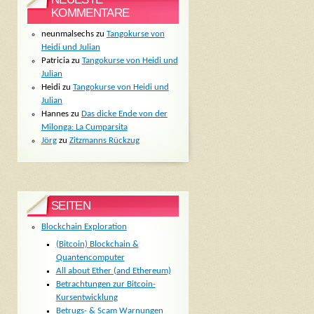
KOMMENTARE
neunmalsechs
zu
Tangokurse von
Heidi und Julian
Patricia
zu
Tangokurse von Heidi und
Julian
Heidi
zu
Tangokurse von Heidi und
Julian
Hannes
zu
Das dicke Ende von der
Milonga: La Cumparsita
Jörg
zu
Zitzmanns Rückzug
SEITEN
Blockchain Exploration
(Bitcoin) Blockchain &
Quantencomputer
All about Ether (and Ethereum)
Betrachtungen zur Bitcoin-
Kursentwicklung
Betrugs- & Scam Warnungen