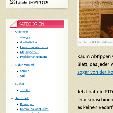
(23)
Wahl
(13)
Verkehr
(10)
KATEGORIEN
Allgemein
@work
Trotz aller Qualität: Die Bebilder
Gastbeiträge
Home Improvements
Me, myself & I
Kaum Abtippen v
Projektmanagement
Blatt, das jeder
Bildungspolitik
Schule
sogar von der K
Uni
Bücher
Thriller
Jetzt hat die FTD
Darmstadt
Druckmaschinen e
Bessungen
es keinen Bedarf
Kommunalwahl 2021