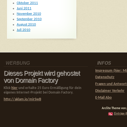
Oktober 2011
Juni 2011
November 2010
September 2010
August 2010
Juli 2010
WERBUNG
INFOS
Impressum (hier: Mi
Dieses Projekt wird gehostet
Datenschutz
von Domain Factory
Fragen und Antwor
Klick
hier
und erhalte 25 Euro Ermäßigung für dein
Disclaimer Verkehr
eigenes Internet-Projekt bei Domain Factory.
E-Mail Abo
http://aklam.io/mirSwB
Arclite Theme von
Einträge (