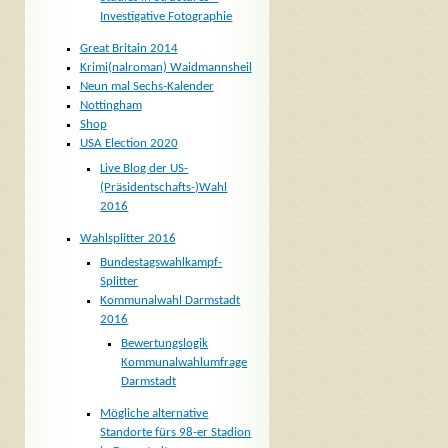
Investigative Fotographie
Great Britain 2014
Krimi(nalroman) Waidmannsheil
Neun mal Sechs-Kalender
Nottingham
Shop
USA Election 2020
Live Blog der US-
(Präsidentschafts-)Wahl
2016
Wahlsplitter 2016
Bundestagswahlkampf-
Splitter
Kommunalwahl Darmstadt
2016
Bewertungslogik
Kommunalwahlumfrage
Darmstadt
Mögliche alternative
Standorte fürs 98-er Stadion