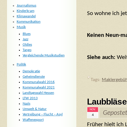
Journalismus
Kinderkram
So wohne ich jet
Klimawandel
Kommunikation
Musik
Blues
Keinen Neun-mal
Jazz
Oldies
Tango
Vergleichende Musikstudien
Siehe auch:
Weit
Politik
Demokratie
Geheimdienste
Tags:
Maklergebüh
Kommunalwahl 2016
Kommunalwahl 2021
Landtagswahl Hessen
LTW 2013
Laubbläse
Nazis
Umwelt & Natur
NOV.
Geposte
Vertreibung – Flucht – Asyl
4
Waffenexport
Früher hielt ich