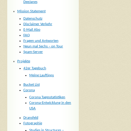
DeeJanes
Mission Statement
Datenschutz
Disclaimer Verkehr
E-Mail Abo
FAQ
Fragen und Antworten
Neun mal Sechs – on Tour
Spam-Server
Projekte
42er Tagebuch
Meine Lauftipps
Bucket List
Corona
Corona Tagesstatistiken
Corona-Entwicklung in den
USA
Dransfeld
Fotographie
Studies in Structures –