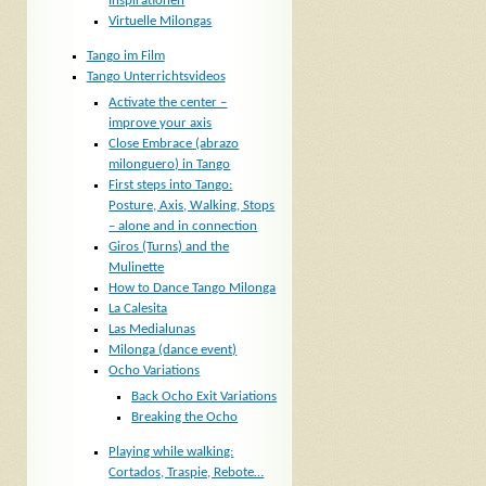
Inspirationen
Virtuelle Milongas
Tango im Film
Tango Unterrichtsvideos
Activate the center –
improve your axis
Close Embrace (abrazo
milonguero) in Tango
First steps into Tango:
Posture, Axis, Walking, Stops
– alone and in connection
Giros (Turns) and the
Mulinette
How to Dance Tango Milonga
La Calesita
Las Medialunas
Milonga (dance event)
Ocho Variations
Back Ocho Exit Variations
Breaking the Ocho
Playing while walking:
Cortados, Traspie, Rebote…