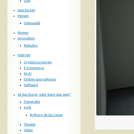
USA
Geschichte
Hessen
Odenwald
Humor
Innovation
Robotics
Internet
CryptoCurrencies
E-Commerce
KI-AI
Online-Journalismus
Software
Ist das Kunst, oder kann das weg?
Fotografie
Lyrik
Arthuro de las Cosas
Theater
Video