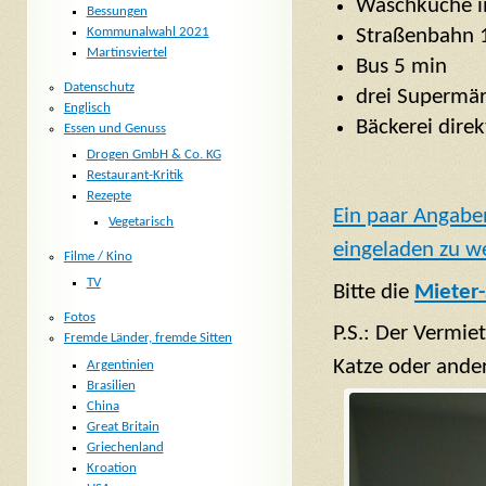
Waschküche i
Bessungen
Kommunalwahl 2021
Straßenbahn 
Martinsviertel
Bus 5 min
Datenschutz
drei Supermär
Englisch
Bäckerei dire
Essen und Genuss
Drogen GmbH & Co. KG
Restaurant-Kritik
Rezepte
Ein paar Angabe
Vegetarisch
eingeladen zu w
Filme / Kino
TV
Bitte die
Mieter-
Fotos
P.S.: Der Vermie
Fremde Länder, fremde Sitten
Katze oder ander
Argentinien
Brasilien
China
Great Britain
Griechenland
Kroation