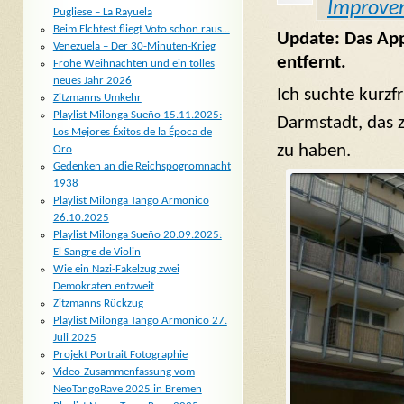
Improve
Pugliese – La Rayuela
Beim Elchtest fliegt Voto schon raus…
Update: Das App
Venezuela – Der 30-Minuten-Krieg
entfernt.
Frohe Weihnachten und ein tolles
neues Jahr 2026
Ich suchte kurzf
Zitzmanns Umkehr
Playlist Milonga Sueño 15.11.2025:
Darmstadt, das 
Los Mejores Éxitos de la Época de
zu haben.
Oro
Gedenken an die Reichspogromnacht
1938
Playlist Milonga Tango Armonico
26.10.2025
Playlist Milonga Sueño 20.09.2025:
El Sangre de Violin
Wie ein Nazi-Fakelzug zwei
Demokraten entzweit
Zitzmanns Rückzug
Playlist Milonga Tango Armonico 27.
Juli 2025
Projekt Portrait Fotographie
Video-Zusammenfassung vom
NeoTangoRave 2025 in Bremen