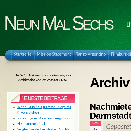
Neun Mal Sechs
U
Startseite
Mission Statement
Tango Argentino
Filmkurzkr
Du befindest dich momentan auf der
Archiv
Archivseite von November 2013.
NEUESTE BEITRÄGE
Nachmiete
Wenn Balkendiagramme Kriege mit
Darmstad
KI vergleichen
Meine eigene Verschwörungstheorie
NOV.
El Enganche Initial
Geposte
12
Vergleichende Tanzstudie: Osvaldo