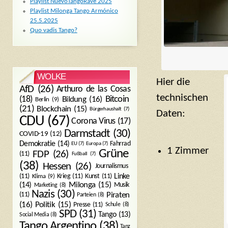
Playlist NuevoTangoRave 2025
Playlist Milonga Tango Armónico
25.5.2025
Quo vadis Tango?
WOLKE
Hier die
AfD
(26)
Arthuro de las Cosas
technischen
Bitcoin
(18)
Bildung
(16)
Berlin
(9)
(21)
Blockchain
(15)
Bürgerhaushalt
(7)
Daten:
CDU
(67)
Corona Virus
(17)
Darmstadt
(30)
COVID-19
(12)
Demokratie
(14)
Fahrrad
EU
(7)
Europa
(7)
1 Zimmer
Grüne
FDP
(26)
(11)
Fußball
(7)
(38)
Hessen
(26)
Journalismus
(11)
Krieg
(11)
Kunst
(11)
Linke
Klima
(9)
Milonga
(15)
(14)
Musik
Marketing
(8)
Nazis
(30)
Piraten
(11)
Parteien
(8)
Politik
(15)
(16)
Presse
(11)
Schule
(8)
SPD
(31)
Tango
(13)
Social Media
(8)
Tango Argentino
(38)
Tanz