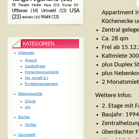
Trump
(9)
(8)
Theater Moller Haus
(10)
USA
Umwelt
(13)
Uffbasse
(14)
Appartment im
(23)
Wahl
(13)
Verkehr
(10)
Küchenecke u
Zentral geleg
Ca. 28 qm
KATEGORIEN
Frei ab 15.12
Allgemein
Kaltmiete 300
@work
plus Duplex St
Gastbeiträge
plus Nebenkos
Home Improvements
Me, myself & I
2 Monatsmiet
Projektmanagement
Bildungspolitik
Weitere Infos:
Schule
2. Etage mit F
Uni
Baujahr: 1994
Bücher
Zentralheizun
Thriller
überdachter Fa
Darmstadt