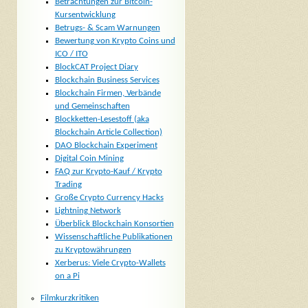
Betrachtungen zur Bitcoin-
Kursentwicklung
Betrugs- & Scam Warnungen
Bewertung von Krypto Coins und
ICO / ITO
BlockCAT Project Diary
Blockchain Business Services
Blockchain Firmen, Verbände
und Gemeinschaften
Blockketten-Lesestoff (aka
Blockchain Article Collection)
DAO Blockchain Experiment
Digital Coin Mining
FAQ zur Krypto-Kauf / Krypto
Trading
Große Crypto Currency Hacks
Lightning Network
Überblick Blockchain Konsortien
Wissenschaftliche Publikationen
zu Kryptowährungen
Xerberus: Viele Crypto-Wallets
on a Pi
Filmkurzkritiken