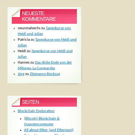
NEUESTE
KOMMENTARE
neunmalsechs
zu
Tangokurse von
Heidi und Julian
Patricia
zu
Tangokurse von Heidi und
Julian
Heidi
zu
Tangokurse von Heidi und
Julian
Hannes
zu
Das dicke Ende von der
Milonga: La Cumparsita
Jörg
zu
Zitzmanns Rückzug
SEITEN
Blockchain Exploration
(Bitcoin) Blockchain &
Quantencomputer
All about Ether (and Ethereum)