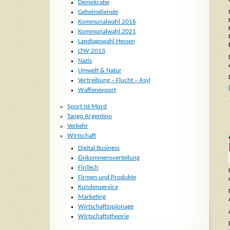
Demokratie
Geheimdienste
Kommunalwahl 2016
Kommunalwahl 2021
Landtagswahl Hessen
LTW 2013
Nazis
Umwelt & Natur
Vertreibung – Flucht – Asyl
Waffenexport
Sport ist Mord
Tango Argentino
Verkehr
Wirtschaft
Digital Business
Einkommensverteilung
FinTech
Firmen und Produkte
Kundenservice
Marketing
Wirtschaftsspionage
Wirtschaftstheorie