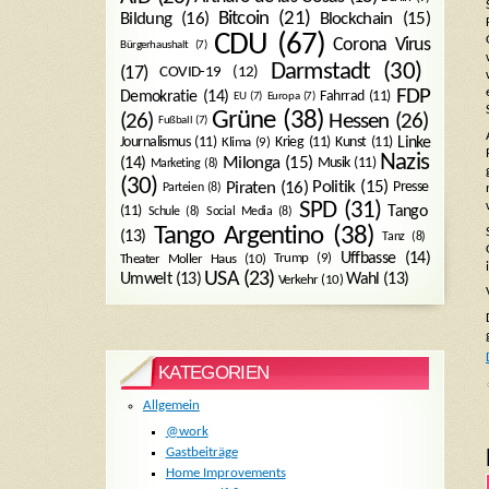
Bitcoin
(21)
Blockchain
(15)
Bildung
(16)
CDU
(67)
Corona Virus
Bürgerhaushalt
(7)
Darmstadt
(30)
(17)
COVID-19
(12)
FDP
Demokratie
(14)
Fahrrad
(11)
EU
(7)
Europa
(7)
Grüne
(38)
(26)
Hessen
(26)
Fußball
(7)
Journalismus
(11)
Krieg
(11)
Kunst
(11)
Linke
Klima
(9)
Nazis
Milonga
(15)
(14)
Musik
(11)
Marketing
(8)
(30)
Politik
(15)
Piraten
(16)
Presse
Parteien
(8)
SPD
(31)
Tango
(11)
Schule
(8)
Social Media
(8)
Tango Argentino
(38)
(13)
Tanz
(8)
Uffbasse
(14)
Trump
(9)
Theater Moller Haus
(10)
USA
(23)
Umwelt
(13)
Wahl
(13)
Verkehr
(10)
KATEGORIEN
Allgemein
@work
Gastbeiträge
Home Improvements