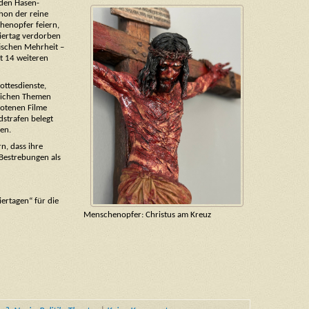
 den Hasen-
chon der reine
henopfer feiern,
iertag verdorben
ischen Mehrheit –
ht 14 weiteren
ottesdienste,
tlichen Themen
botenen Filme
dstrafen belegt
sen.
n, dass ihre
Bestrebungen als
ertagen“ für die
Menschenopfer: Christus am Kreuz