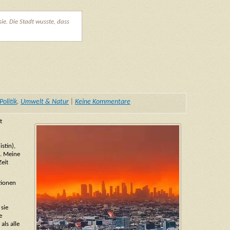
ie. Die Stadt wusste, dass
Politik
,
Umwelt & Natur
|
Keine Kommentare
t
stin),
t. Meine
Zeit
tionen
sie
e
als alle