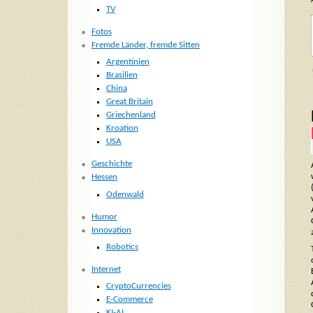
TV
Fotos
Fremde Länder, fremde Sitten
Argentinien
Brasilien
China
Great Britain
Griechenland
Kroation
USA
Geschichte
Hessen
Odenwald
Humor
Innovation
Robotics
Internet
CryptoCurrencies
E-Commerce
KI-AI