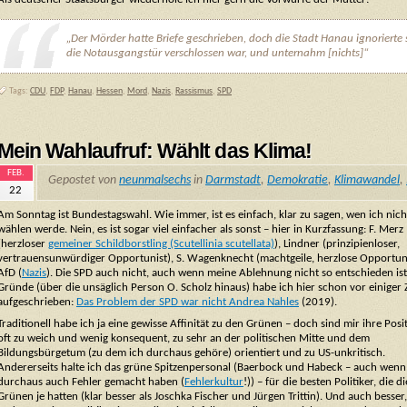
„Der Mörder hatte Briefe geschrieben, doch die Stadt Hanau ignorierte s
die Notausgangstür verschlossen war, und unternahm [nichts]“
Tags:
CDU
,
FDP
,
Hanau
,
Hessen
,
Mord
,
Nazis
,
Rassismus
,
SPD
Mein Wahlaufruf: Wählt das Klima!
FEB.
Gepostet von
neunmalsechs
in
Darmstadt
,
Demokratie
,
Klimawandel
,
22
Am Sonntag ist Bundestagswahl. Wie immer, ist es einfach, klar zu sagen, wen ich nich
wählen werde. Nein, es ist sogar viel einfacher als sonst – hier in Kurzfassung: F. Merz
(herzloser
gemeiner Schildborstling (Scutellinia scutellata)
), Lindner (prinzipienloser,
vertrauensunwürdiger Opportunist), S. Wagenknecht (machtgeile, herzlose Opportuni
AfD (
Nazis
). Die SPD auch nicht, auch wenn meine Ablehnung nicht so entschieden is
Gründe (über die unsäglich Person O. Scholz hinaus) habe ich hier schon vor einiger 
aufgeschrieben:
Das Problem der SPD war nicht Andrea Nahles
(2019).
Traditionell habe ich ja eine gewisse Affinität zu den Grünen – doch sind mir ihre Posi
oft zu weich und wenig konsequent, zu sehr an der politischen Mitte und dem
Bildungsbürgetum (zu dem ich durchaus gehöre) orientiert und zu US-unkritisch.
Andererseits halte ich das grüne Spitzenpersonal (Baerbock und Habeck – auch wenn 
durchaus auch Fehler gemacht haben (
Fehlerkultur
!)) – für die besten Politiker, die di
Grünen je hatten (klar besser als Joschka Fischer und Jürgen Trittin). Und auch besser, 