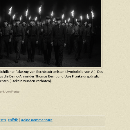
ächtlicher Fakelzug von Rechtsextremisten (Symbolbild von AI). Das
 was die Demo-Anmelder Thomas Bernt und Uwe Franke urspünglich
chten (Fackeln wurden verboten).
ernt
,
Uwe Franke
ssen
,
Politik
|
Keine Kommentare