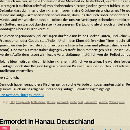
Stellt euch mal vor, wir, die konfessionslose Mehrheit in Deutschland, würden uns an
Feiertagen (Fruchtbarkeitsfest) von dröhnenden Kirchenglocken gestört fühlen. Ja, s
Gedanke, dass da hinter dicken Kirchenmauern naive Gläubige ein archaisches Mensc
würde uns aufgeklärte Menschen so verstören, dass uns dadurch unser besonderer E
würde. Und wir würden deshalb – mittels der uns zur Verfügung stehenden demokrat
ein Gottesdienstverbot durchsetzen – an unserem Eiertag und gleich noch an vielleic
Sonntagen über das Jahr verteilt.
An diesen sogenannten „stillen“ Tagen dürfen dann keine Glocken läuten, und keine G
Prozessionen oder Gebete stattfinden. Und in den Kinos dürfen keine Filme mit chris
gezeigt werden (wir würden dafür extra eine Liste anfertigen und pflegen, die die ver
nennt). Und wer als Veranstalter dagegen verstößt, kann mit heftigen bis ruinösen Gel
werden. Außerdem lassen wir illegale Veranstaltungen natürlich von der Polizei auflö
Solche Ideen würden die christlichen Kirchen natürlich verurteilen. Sie würden forder
Gläubigen doch ihre Religion (in geschlossenen Räumen) ausüben dürfen und solche 
intollerant verurteilen.
Verständlich.
Dennoch haben genau diese Kirchen genau solche Verbote an sogenannten „stillen Fei
gesamte (auch nicht-religiöse und andergläubige) Bevölkerung festgelegt.
Den Rest des Eintrags lesen. »
Tags:
CDU
,
Evangelisch
,
Gottesdienst
,
Hessen
,
katholisch
,
Kirche
,
SPD
,
Tanzverbot
,
Verbote
,
Verbotspartei
Ermordet in Hanau, Deutschland
FEB.