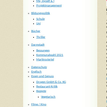
Me, myself & I
Projektmanagement
Bildungspolitik
Schule
Uni
Bücher
Thriller
Darmstadt
Bessungen
Kommunalwahl 2021
Martinsviertel
Datenschutz
Englisch
Essen und Genuss
Drogen GmbH & Co. KG
Restaurant-Kritik
Rezepte
Vegetarisch
Filme / Kino