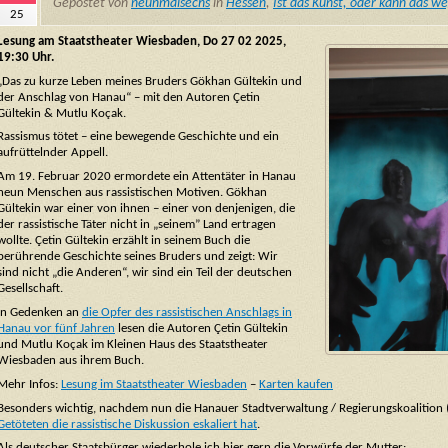
Gepostet von
neunmalsechs
in
Hessen
,
Ist das Kunst, oder kann das w
25
Lesung am Staatstheater Wiesbaden, Do 27 02 2025,
19:30 Uhr.
„Das zu kurze Leben meines Bruders Gökhan Gültekin und
der Anschlag von Hanau“ – mit den Autoren Çetin
Gültekin & Mutlu Koçak.
Rassismus tötet – eine bewegende Geschichte und ein
aufrüttelnder Appell.
Am 19. Februar 2020 ermordete ein Attentäter in Hanau
neun Menschen aus rassistischen Motiven. Gökhan
Gültekin war einer von ihnen – einer von denjenigen, die
der rassistische Täter nicht in „seinem” Land ertragen
wollte. Çetin Gültekin erzählt in seinem Buch die
berührende Geschichte seines Bruders und zeigt: Wir
sind nicht „die Anderen“, wir sind ein Teil der deutschen
Gesellschaft.
In Gedenken an
die Opfer des rassistischen Anschlags in
Hanau vor fünf Jahren
lesen die Autoren Çetin Gültekin
und Mutlu Koçak im Kleinen Haus des Staatstheater
Wiesbaden aus ihrem Buch.
Mehr Infos:
Lesung im Staatstheater Wiesbaden
–
Karten kaufen
Besonders wichtig, nachdem nun die Hanauer Stadtverwaltung / Regierungskoalition
Getöteten die rassistische Diskussion eskaliert hat
.
Als deutscher Staatsbürger wiederhole ich hier gern die Vorwürfe der Mutter: