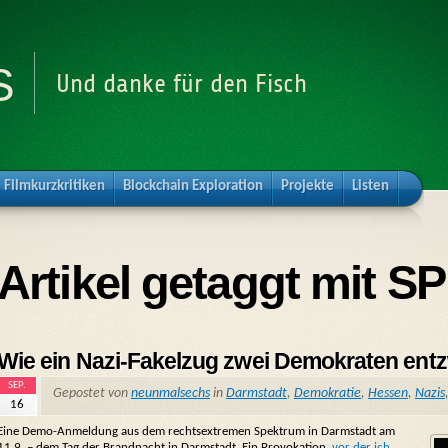
s
Und danke für den Fisch
Filmkurzkritiken
Blockchain Exploration
Projekte
Listen
Artikel getaggt mit S
Wie ein Nazi-Fakelzug zwei Demokraten entz
SEP.
Gepostet von
neunmalsechs
in
Darmstadt
,
Demokratie
,
Hessen
,
Nazis
16
Eine Demo-Anmeldung aus dem rechtsextremen Spektrum in Darmstadt am
11.9. – dem Tag der Brandnacht in Darmstadt. Ein Provokation,
vor der ich