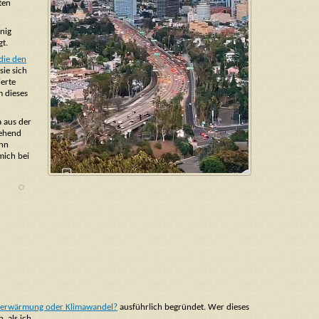
ten
enig
gt.
 die den
ie sich
ierte
m dieses
a aus der
gehend
ann
mich bei
derwärmung oder Klimawandel?
ausführlich begründet. Wer dieses
 als ich.