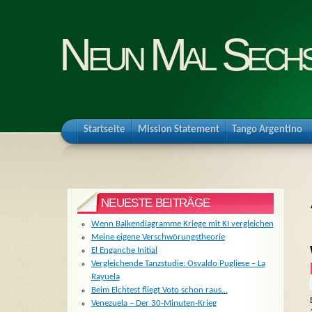
Neun Mal Sech
Startseite
Mission Statement
Tango Argentino
NEUESTE BEITRÄGE
Wenn Balkendiagramme Kriege mit KI vergleichen
Meine eigene Verschwörungstheorie
El Enganche Initial
Vergleichende Tanzstudie: Osvaldo Pugliese – La
Rayuela
Beim Elchtest fliegt Voto schon raus…
Venezuela – Der 30-Minuten-Krieg