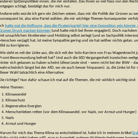
anderen Spitzenpolitiker:innen, die mir einfallen. Das ihnen so viel Hass von den Rech
entgegen schlägt, bestätigt das für mich nur.
Andererseits würde ich gern ein Zeichen setzen, dass mir die Politik der Grünen zu w
konsequent ist, also eine Partei wählen, die mir wichtige Themen konsequenter verfol
Ich
hatte mal die Hoffnung, dass die Piraten(partei) hier eine Opposition sein könnte,
Grünen Druck machen könnten
(und hatte mich bei Ihnen engagiert). Doch nachdem s
mit unsachlichen Streitereien und Mobbing selbst zerlegt (und an Sachpolitik interess
Menschen verjagt) hat, ist meine Sympathie gering und sie hat seither nichts getan, u
Bild zu korrigieren.
Wie sieht es mit der Linke aus, die sich mit der Solo-Karriere von Frau Wagenknecht j
Promi-Bevormundung befreit hat? Und auch die SED Vergangenheit inzwischen weit
hinter sich gelassen zu haben scheint (diese Leute sind – wenn nicht bei der BSW – d
wahrscheinlich längst bei der AfD, wo sie auch besser hinpassen). Ja, die Linke ist für 
dieser Wahl tatsächlich eine Alternative.
Die richtige? Nun dafür schaue ich mal auf die Themen, die mir wirklich wichtig sind:
Meine Themen:
Klimawandel
Klimaschutz
Regenerative Energien
Menschenleben retten (vor dem Klimawandel, vor Nazis, vor Armut und Hunger)
Nazis
Armut und Hunger
Warum für mich das Thema Klima so entscheidend ist, habe ich in meinem Artikel
Er
Risiko nicht sieht (sehen will), mag zu komplett anderen Wahlentscheidungen kommen,