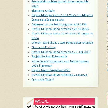
Frohe Weihnachten und ein tolles neues Jahr
2026
Zitzmanns Umkehr
Playlist Milonga Sueño 15.11.2025: Los Mejores
Éxitos de la Época de Oro
Gedenken an die Reichspogromnacht 1938
Playlist Milonga Tango Armonico 26.10.2025
Playlist Milonga Sueño 20.09.2025: El Sangre de
Violin
Wie ein Nazi-Fakelzug zwei Demokraten entzweit
Zitzmanns Rückzug
Playlist Milonga Tango Armonico 27. Juli 2025
Projekt Portrait Fotographie
Video-Zusammenfassung vom NeoTangoRave
2025 in Bremen
Playlist NuevoTangoRave 2025
Playlist Milonga Tango Armónico 25.5.2025
Quo vadis Tango?
WOLKE
AfD
(26)
Arthuro de las Cosas
(18)
Berlin
(9)