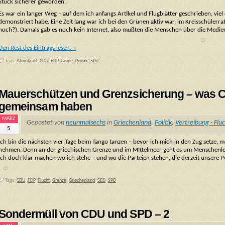
Stück sicherer geworden.
Es war ein langer Weg – auf dem ich anfangs Artikel und Flugblätter geschrieben, vi
demonstriert habe. Eine Zeit lang war ich bei den Grünen aktiv war, im Kreisschülerra
noch?). Damals gab es noch kein Internet, also mußten die Menschen über die Medie
Den Rest des Eintrags lesen. »
Tags:
Atomkraft
,
CDU
,
FDP
,
Grüne
,
Politik
,
SPD
Mauerschützen und Grenzsicherung – was C
gemeinsam haben
MÄRZ
Gepostet von
neunmalsechs
in
Griechenland
,
Politik
,
Vertreibung - Fluc
5
Ich bin die nächsten vier Tage beim Tango tanzen – bevor ich mich in den Zug setze,
nehmen. Denn an der griechischen Grenze und im MIttelmeer geht es um Menschenleb
ich doch klar machen wo ich stehe – und wo die Parteien stehen, die derzeit unsere P
Tags:
CDU
,
FDP
,
Flucht
,
Grenze
,
Griechenland
,
SED
,
SPD
Sondermüll von CDU und SPD – 2