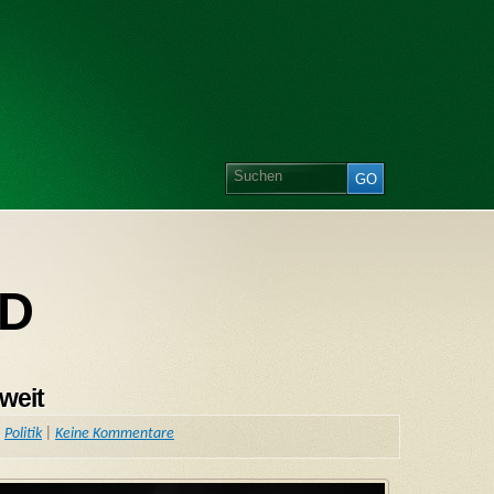
PD
weit
,
Politik
|
Keine Kommentare