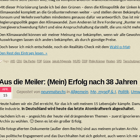
MIt dieser Priorisierung lande ich bei den Grünen – denn die Klimapolitik der Linke
Klimawandel komplett an die Großunternehmen weiter – und stellen deren Bekämpfung 
Konsum und Verkehrsverhalten mindestens genauso dafür verantwortlich. Das ist mir zu
Regierungspolitik gegen den Klimawandel. Zum Anderen ist ihre Forderung „Runter mit
Energieverschwendung führt und eine Anspruchshaltung darstellt, die uns nicht mehr 
Den Klimawandel können wir meiner Meinung nur bekämpfen, wenn wir alle Gewohnhe
Auswirkungen lassen sich anders bekämpfen, als durch günstige Preise.
Doch bevor ich mich entscheide, noch ein Realitäts-Check mit dem
Wahl-o-Mat
:
Den Rest des Eintrags lesen. »
Tags:
AfD
,
CDU
,
Die Partei
,
FDP
,
Grüne
,
Jakob Migenda
,
MLPD
,
ÖDP
,
Philip Krämer
,
Piraten
,
SPD
,
Tierschutzpar
Aus die Meiler: (Mein) Erfolg nach 38 Jahren
APR.
Gepostet von
neunmalsechs
in
Allgemein
,
Me, myself & I
,
Politik
,
Umwe
15
Heute haben wir ein Ziel erreicht, für das ich seit meinem 15 Lebensjahr kämpfe. Dam
die Industrie.
In Deutschland wird heute das letzte Atomkraftwerk abgeschaltet.
Nachdem ich es – angesichts der heute viel drängenderen Themen – zuerst ignorieren 
Archiv zu wühlen. 🙂 Denn es ist ein großer Erfolg.
Alle fotografierten Dokumente (außer dem Rechts) sind aus meinem privaten Archiv.
Das politische Engagement und das Durchhalten hat sich gelohnt, auch wenn ich mir das