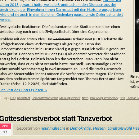
schon 2016 gewarnt hatte, weil die Brandnacht in den Diskusen aus der
Verstrickung der Einwohner:innen Darmstadt mit den Nazis herausgerissen
wird und sie auch in dem üblichen Gedenken pauschal wie Opfer behandelt
werden
.
Zwei typische Reaktionen: Die Repäsentanten der Stadt denken über einen
Verbotsantrag nach und die Zivilgesellschaft über eine Gegendemo.
Problem mit der ersten Idee: Das
Rechtsamt
Ordnunsamt (CDU) schätzte die
Erfolgschancen eines Vorbotsantrages als gering ein. Denn das
Demonstrationsrecht ist in Deutschland gut gegen staatlich Willkür geschützt.
Was gut ist. Dennoch stellt OB Benz (SPD) als oberster Vertreter der Stadt den
Antrag bei Gericht. Politisch kann ich das verstehen: Man kann ihm nicht
vorwerfen, dass er es nicht versucht hätte. Nachteil: Das zuständige Gericht
lehnt sowohl Verbotsantrag in zwei Instanzen ab – und die Stadt Darmstadt
(also wir Steuerzahler:innen) müssen die Verfahrenskosten tragen. Die Demo
Ein n
aus dem rechtsextremen Spektrum (angemeldet von Thomas Bernt und Uwe
ist,
Franke (Echo, 12.9.2025) darf stattfinden.
wüns
Den Rest des Eintrags lesen. »
Tags:
CDU
,
Darmstadt
,
Demonstrationsrecht
,
Meinungsfreiheit
,
Nazis
,
Paul Georg Wanderney
,
SPD
,
Thomas B
Gottesdienstverbot statt Tanzverbot
APR.
Gepostet von
neunmalsechs
in
Demokratie
,
Hessen
,
Landtagswahl He
17