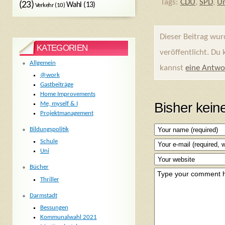
Tags:
CDU
,
SPD
,
U
(23)
Wahl
(13)
Verkehr
(10)
Dieser Beitrag wu
KATEGORIEN
veröffentlicht. Du
Allgemein
kannst
eine Antwo
@work
Gastbeiträge
Home Improvements
Bisher kei
Me, myself & I
Projektmanagement
Bildungspolitik
Schule
Uni
Bücher
Thriller
Darmstadt
Bessungen
Kommunalwahl 2021