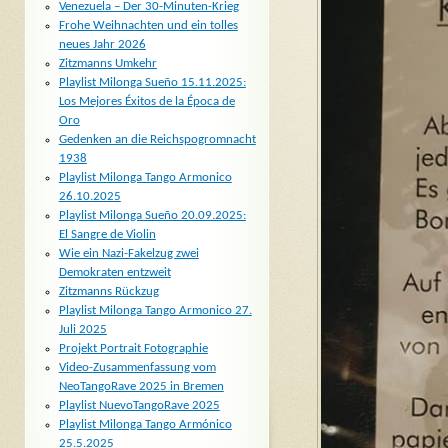
Venezuela – Der 30-Minuten-Krieg
Frohe Weihnachten und ein tolles
neues Jahr 2026
Zitzmanns Umkehr
Playlist Milonga Sueño 15.11.2025:
Los Mejores Éxitos de la Época de
Oro
Gedenken an die Reichspogromnacht
1938
Playlist Milonga Tango Armonico
26.10.2025
Playlist Milonga Sueño 20.09.2025:
El Sangre de Violin
Wie ein Nazi-Fakelzug zwei
Demokraten entzweit
Zitzmanns Rückzug
Playlist Milonga Tango Armonico 27.
Juli 2025
Projekt Portrait Fotographie
Video-Zusammenfassung vom
NeoTangoRave 2025 in Bremen
Playlist NuevoTangoRave 2025
Playlist Milonga Tango Armónico
25.5.2025