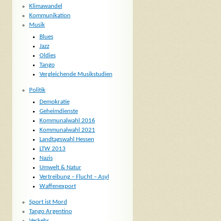
Klimawandel
Kommunikation
Musik
Blues
Jazz
Oldies
Tango
Vergleichende Musikstudien
Politik
Demokratie
Geheimdienste
Kommunalwahl 2016
Kommunalwahl 2021
Landtagswahl Hessen
LTW 2013
Nazis
Umwelt & Natur
Vertreibung – Flucht – Asyl
Waffenexport
Sport ist Mord
Tango Argentino
Verkehr