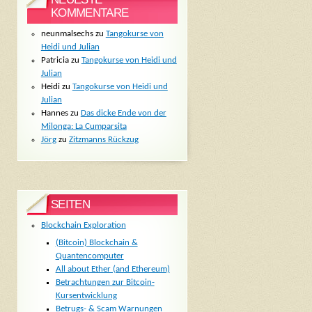
KOMMENTARE
neunmalsechs
zu
Tangokurse von
Heidi und Julian
Patricia
zu
Tangokurse von Heidi und
Julian
Heidi
zu
Tangokurse von Heidi und
Julian
Hannes
zu
Das dicke Ende von der
Milonga: La Cumparsita
Jörg
zu
Zitzmanns Rückzug
SEITEN
Blockchain Exploration
(Bitcoin) Blockchain &
Quantencomputer
All about Ether (and Ethereum)
Betrachtungen zur Bitcoin-
Kursentwicklung
Betrugs- & Scam Warnungen