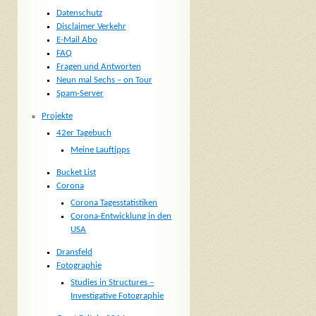
Datenschutz
Disclaimer Verkehr
E-Mail Abo
FAQ
Fragen und Antworten
Neun mal Sechs – on Tour
Spam-Server
Projekte
42er Tagebuch
Meine Lauftipps
Bucket List
Corona
Corona Tagesstatistiken
Corona-Entwicklung in den
USA
Dransfeld
Fotographie
Studies in Structures –
Investigative Fotographie