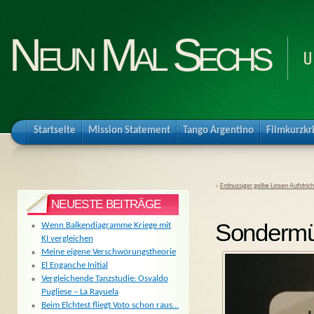
Neun Mal Sechs
U
Startseite
Mission Statement
Tango Argentino
Filmkurzkr
«
Erdnussiger gelbe Linsen Aufstrich
NEUESTE BEITRÄGE
Sondermü
Wenn Balkendiagramme Kriege mit
KI vergleichen
Meine eigene Verschwörungstheorie
El Enganche Initial
Vergleichende Tanzstudie: Osvaldo
Pugliese – La Rayuela
Beim Elchtest fliegt Voto schon raus…