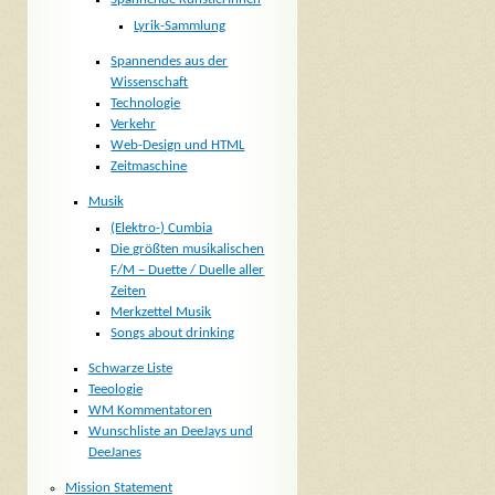
Lyrik-Sammlung
Spannendes aus der
Wissenschaft
Technologie
Verkehr
Web-Design und HTML
Zeitmaschine
Musik
(Elektro-) Cumbia
Die größten musikalischen
F/M – Duette / Duelle aller
Zeiten
Merkzettel Musik
Songs about drinking
Schwarze Liste
Teeologie
WM Kommentatoren
Wunschliste an DeeJays und
DeeJanes
Mission Statement