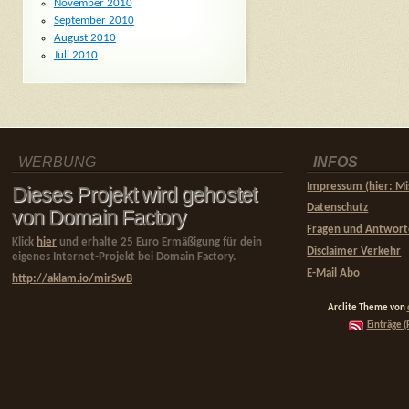
November 2010
September 2010
August 2010
Juli 2010
WERBUNG
INFOS
Impressum (hier: Mi
Dieses Projekt wird gehostet
Datenschutz
von Domain Factory
Fragen und Antwor
Klick
hier
und erhalte 25 Euro Ermäßigung für dein
Disclaimer Verkehr
eigenes Internet-Projekt bei Domain Factory.
E-Mail Abo
http://aklam.io/mirSwB
Arclite Theme von
Einträge (