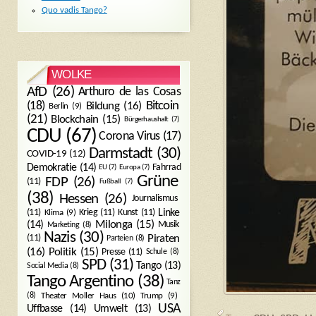
Quo vadis Tango?
WOLKE
AfD
(26)
Arthuro de las Cosas
Bitcoin
(18)
Bildung
(16)
Berlin
(9)
(21)
Blockchain
(15)
Bürgerhaushalt
(7)
CDU
(67)
Corona Virus
(17)
Darmstadt
(30)
COVID-19
(12)
Demokratie
(14)
Fahrrad
EU
(7)
Europa
(7)
Grüne
FDP
(26)
(11)
Fußball
(7)
(38)
Hessen
(26)
Journalismus
(11)
Krieg
(11)
Kunst
(11)
Linke
Klima
(9)
Milonga
(15)
(14)
Musik
Marketing
(8)
Nazis
(30)
Piraten
(11)
Parteien
(8)
Politik
(15)
(16)
Presse
(11)
Schule
(8)
SPD
(31)
Tango
(13)
Social Media
(8)
Tango Argentino
(38)
Tanz
Trump
(9)
(8)
Theater Moller Haus
(10)
USA
Umwelt
(13)
Uffbasse
(14)