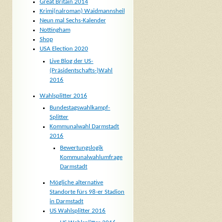
Great Britain 2014
Krimi(nalroman) Waidmannsheil
Neun mal Sechs-Kalender
Nottingham
Shop
USA Election 2020
Live Blog der US-
(Präsidentschafts-)Wahl
2016
Wahlsplitter 2016
Bundestagswahlkampf-
Splitter
Kommunalwahl Darmstadt
2016
Bewertungslogik
Kommunalwahlumfrage
Darmstadt
Mögliche alternative
Standorte fürs 98-er Stadion
in Darmstadt
US Wahlsplitter 2016