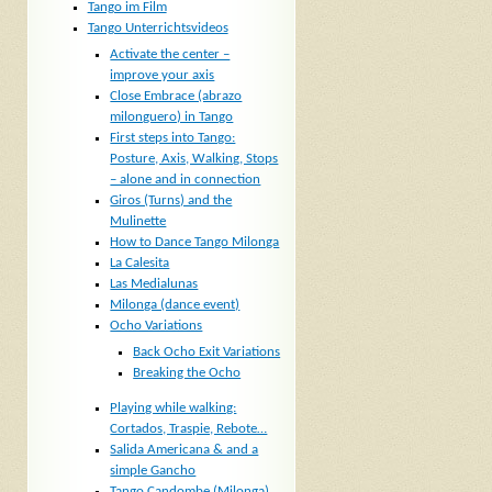
Tango im Film
Tango Unterrichtsvideos
Activate the center –
improve your axis
Close Embrace (abrazo
milonguero) in Tango
First steps into Tango:
Posture, Axis, Walking, Stops
– alone and in connection
Giros (Turns) and the
Mulinette
How to Dance Tango Milonga
La Calesita
Las Medialunas
Milonga (dance event)
Ocho Variations
Back Ocho Exit Variations
Breaking the Ocho
Playing while walking:
Cortados, Traspie, Rebote…
Salida Americana & and a
simple Gancho
Tango Candombe (Milonga)