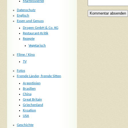
Martinsviertel
Datenschutz
Englisch
Essen und Genuss
Drogen GmbH & Co. KG
Restaurant-Kritik
Rezepte
Vegetarisch
Filme / Kino
TV
Fotos
Fremde Länder, fremde Sitten
Argentinien
Brasilien
China
Great Britain
Griechenland
Kroation
USA
Geschichte