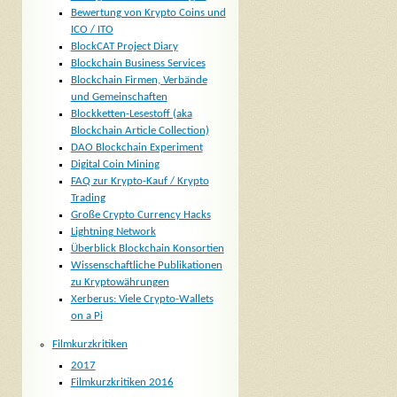
Bewertung von Krypto Coins und
ICO / ITO
BlockCAT Project Diary
Blockchain Business Services
Blockchain Firmen, Verbände
und Gemeinschaften
Blockketten-Lesestoff (aka
Blockchain Article Collection)
DAO Blockchain Experiment
Digital Coin Mining
FAQ zur Krypto-Kauf / Krypto
Trading
Große Crypto Currency Hacks
Lightning Network
Überblick Blockchain Konsortien
Wissenschaftliche Publikationen
zu Kryptowährungen
Xerberus: Viele Crypto-Wallets
on a Pi
Filmkurzkritiken
2017
Filmkurzkritiken 2016