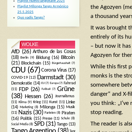
Playlist NuevoTangoRave 2025
the Agozyen (mea
Playlist Milonga Tango Armónico
25.5.2025
a thousand years
Quo vadis Tango?
It was brought t
entirely of its 
WOLKE
– but now it has
AfD
(26)
Arthuro de las Cosas
Agozyen for them
Bitcoin
(18)
Bildung
(16)
Berlin
(9)
(21)
Blockchain
(15)
Bürgerhaushalt
(7)
While this first
CDU
(67)
Corona Virus
(17)
monks is the str
Darmstadt
(30)
COVID-19
(12)
Demokratie
(14)
Fahrrad
EU
(7)
Europa
(7)
somewhere betwe
Grüne
FDP
(26)
(11)
Fußball
(7)
danger“ and X-fi
(38)
Hessen
(26)
Journalismus
(11)
Krieg
(11)
Kunst
(11)
Linke
you think: „I’ve 
Klima
(9)
Milonga
(15)
(14)
Musik
Marketing
(8)
Nazis
(30)
stop reading.
Piraten
(11)
Parteien
(8)
Politik
(15)
(16)
Presse
(11)
Schule
(8)
The reader is a
SPD
(31)
Tango
(13)
Social Media
(8)
Tango Argentino
(38)
Tanz