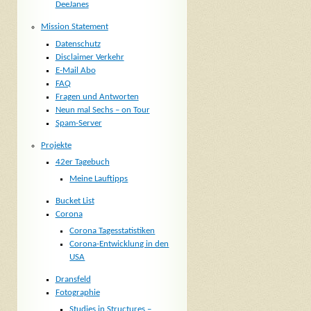
DeeJanes
Mission Statement
Datenschutz
Disclaimer Verkehr
E-Mail Abo
FAQ
Fragen und Antworten
Neun mal Sechs – on Tour
Spam-Server
Projekte
42er Tagebuch
Meine Lauftipps
Bucket List
Corona
Corona Tagesstatistiken
Corona-Entwicklung in den
USA
Dransfeld
Fotographie
Studies in Structures –