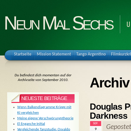
Neun Mal Sechs
U
Startseite
Mission Statement
Tango Argentino
Filmkurzkr
Du befindest dich momentan auf der
Archiv
Archivseite von September 2010.
NEUESTE BEITRÄGE
Douglas Pr
Wenn Balkendiagramme Kriege mit
Darkness
KI vergleichen
Meine eigene Verschwörungstheorie
SEP.
El Enganche Initial
Geposte
9
Vergleichende Tanzstudie: Osvaldo