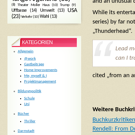
and an unusual 
Trump
(9)
(8)
Theater Moller Haus
(10)
USA
Umwelt
(13)
Uffbasse
(14)
While its enterta
(23)
Wahl
(13)
Verkehr
(10)
series) by far no
„Thunderhead“.
KATEGORIEN
Lead me
Allgemein
can I t
@work
Gastbeiträge
Home Improvements
cited „from an a
Me, myself & I
Projektmanagement
Bildungspolitik
Schule
Uni
Weitere Buchkri
Bücher
Buchkurzkritike
Thriller
Rendell: From D
Darmstadt