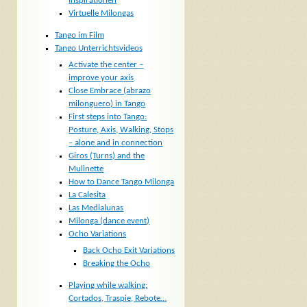
Inspirationen
Virtuelle Milongas
Tango im Film
Tango Unterrichtsvideos
Activate the center –
improve your axis
Close Embrace (abrazo
milonguero) in Tango
First steps into Tango:
Posture, Axis, Walking, Stops
– alone and in connection
Giros (Turns) and the
Mulinette
How to Dance Tango Milonga
La Calesita
Las Medialunas
Milonga (dance event)
Ocho Variations
Back Ocho Exit Variations
Breaking the Ocho
Playing while walking:
Cortados, Traspie, Rebote…