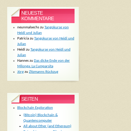
NEUESTE
KOMMENTARE
neunmalsechs
zu
Tangokurse von
Heidi und Julian
Patricia
zu
Tangokurse von Heidi und
Julian
Heidi
zu
Tangokurse von Heidi und
Julian
Hannes
zu
Das dicke Ende von der
Milonga: La Cumparsita
Jörg
zu
Zitzmanns Rückzug
SEITEN
Blockchain Exploration
(Bitcoin) Blockchain &
Quantencomputer
All about Ether (and Ethereum)