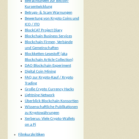
Betrachtungen zur Bitcoin-
Kursentwicklung
Betrugs- & Scam Warnungen
Bewertung von Krypto Coins und
ICO / ITO
BlockCAT Project Diary
Blockchain Business Services
Blockchain Firmen, Verbände
und Gemeinschaften
Blockketten-Lesestoff (aka
Blockchain Article Collection)
DAO Blockchain Experiment
Digital Coin Mining
FAQ zur Krypto-Kauf / Krypto
Trading
Große Crypto Currency Hacks
Lightning Network
Überblick Blockchain Konsortien
Wissenschaftliche Publikationen
zu Kryptowährungen
Xerberus: Viele Crypto-Wallets
on a Pi
Filmkurzkritiken