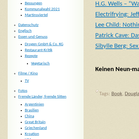
H.G. Wells – “Wa
Bessungen
Kommunalwahl 2021
Electrifrying: J
Martinsviertel
Lee Child: Nothi
Datenschutz
Englisch
Patrick Cave: Da
Essen und Genuss
Drogen GmbH & Co. KG
Sibylle Berg: Sex 
Restaurant-Kritik
Rezepte
Vegetarisch
Keinen Neun-mal
Filme / Kino
TV
Fotos
Tags:
Book
,
Dougla
Fremde Länder, fremde Sitten
Argentinien
Brasilien
China
Great Britain
Griechenland
Kroation