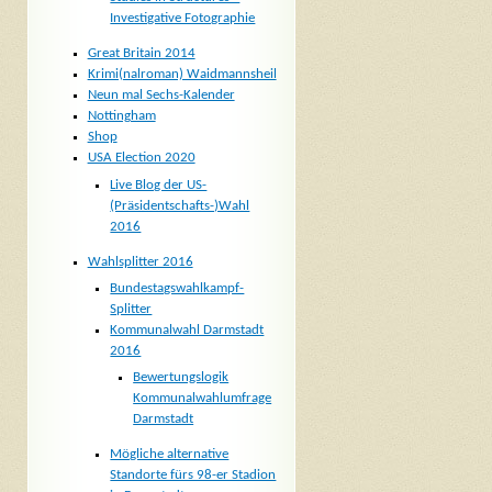
Investigative Fotographie
Great Britain 2014
Krimi(nalroman) Waidmannsheil
Neun mal Sechs-Kalender
Nottingham
Shop
USA Election 2020
Live Blog der US-
(Präsidentschafts-)Wahl
2016
Wahlsplitter 2016
Bundestagswahlkampf-
Splitter
Kommunalwahl Darmstadt
2016
Bewertungslogik
Kommunalwahlumfrage
Darmstadt
Mögliche alternative
Standorte fürs 98-er Stadion