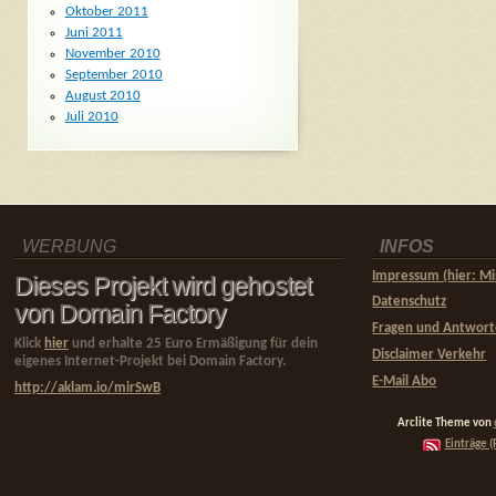
Oktober 2011
Juni 2011
November 2010
September 2010
August 2010
Juli 2010
WERBUNG
INFOS
Impressum (hier: Mi
Dieses Projekt wird gehostet
Datenschutz
von Domain Factory
Fragen und Antwor
Klick
hier
und erhalte 25 Euro Ermäßigung für dein
Disclaimer Verkehr
eigenes Internet-Projekt bei Domain Factory.
E-Mail Abo
http://aklam.io/mirSwB
Arclite Theme von
Einträge (