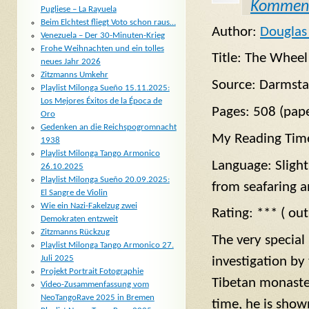
Kommen
Pugliese – La Rayuela
Beim Elchtest fliegt Voto schon raus…
Author:
Douglas
Venezuela – Der 30-Minuten-Krieg
Frohe Weihnachten und ein tolles
Title: The Wheel
neues Jahr 2026
Zitzmanns Umkehr
Source: Darmstad
Playlist Milonga Sueño 15.11.2025:
Los Mejores Éxitos de la Época de
Pages: 508 (pap
Oro
Gedenken an die Reichspogromnacht
My Reading Time
1938
Playlist Milonga Tango Armonico
Language: Slight
26.10.2025
Playlist Milonga Sueño 20.09.2025:
from seafaring 
El Sangre de Violin
Wie ein Nazi-Fakelzug zwei
Rating: *** ( out
Demokraten entzweit
Zitzmanns Rückzug
The very special
Playlist Milonga Tango Armonico 27.
Juli 2025
investigation by 
Projekt Portrait Fotographie
Tibetan monaster
Video-Zusammenfassung vom
NeoTangoRave 2025 in Bremen
time, he is show