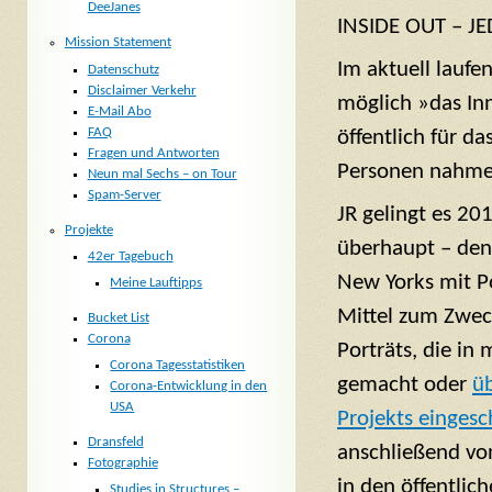
DeeJanes
INSIDE OUT – 
Mission Statement
Im aktuell laufe
Datenschutz
Disclaimer Verkehr
möglich »das In
E-Mail Abo
FAQ
öffentlich für da
Fragen und Antworten
Personen nahmen
Neun mal Sechs – on Tour
Spam-Server
JR gelingt es 20
Projekte
überhaupt – den
42er Tagebuch
New Yorks mit Po
Meine Lauftipps
Mittel zum Zweck
Bucket List
Corona
Porträts, die in
Corona Tagesstatistiken
gemacht oder
üb
Corona-Entwicklung in den
USA
Projekts einges
Dransfeld
anschließend von
Fotographie
in den öffentli
Studies in Structures –