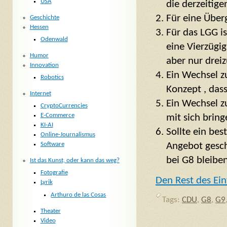
USA
die derzeitige
Für eine Über
Geschichte
Hessen
Für das LGG i
Odenwald
eine Vierzügig
Humor
aber nur dreizü
Innovation
Ein Wechsel z
Robotics
Konzept , das
Internet
Ein Wechsel z
CryptoCurrencies
E-Commerce
mit sich bring
KI-AI
Sollte ein be
Online-Journalismus
Angebot gesch
Software
bei G8 bleiben
Ist das Kunst, oder kann das weg?
Fotografie
Den Rest des Ein
Lyrik
Arthuro de las Cosas
Tags:
CDU
,
G8
,
G9
Theater
Video