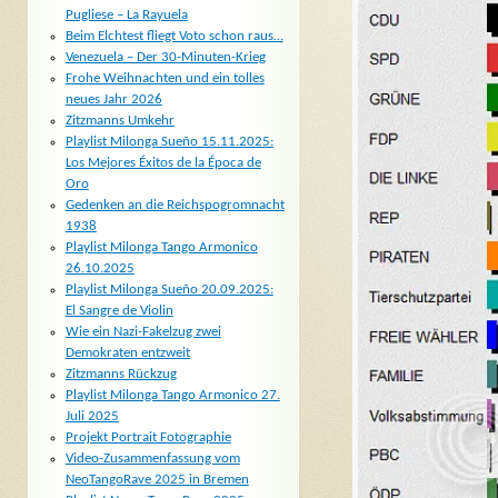
Pugliese – La Rayuela
Beim Elchtest fliegt Voto schon raus…
Venezuela – Der 30-Minuten-Krieg
Frohe Weihnachten und ein tolles
neues Jahr 2026
Zitzmanns Umkehr
Playlist Milonga Sueño 15.11.2025:
Los Mejores Éxitos de la Época de
Oro
Gedenken an die Reichspogromnacht
1938
Playlist Milonga Tango Armonico
26.10.2025
Playlist Milonga Sueño 20.09.2025:
El Sangre de Violin
Wie ein Nazi-Fakelzug zwei
Demokraten entzweit
Zitzmanns Rückzug
Playlist Milonga Tango Armonico 27.
Juli 2025
Projekt Portrait Fotographie
Video-Zusammenfassung vom
NeoTangoRave 2025 in Bremen