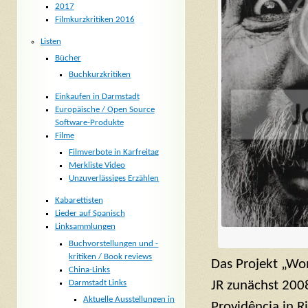
2017
Filmkurzkritiken 2016
Listen
Bücher
Buchkurzkritiken
Einkaufen in Darmstadt
Europäische / Open Source
Software-Produkte
Filme
Filmverbote in Karfreitag
Merkliste Video
Unzuverlässiges Erzählen
Kabarettisten
Lieder auf Spanisch
Linksammlungen
Buchvorstellungen und -
kritiken / Book reviews
Das Projekt „Wom
China-Links
Darmstadt Links
JR zunächst 2008
Aktuelle Ausstellungen in
Providência in Ri