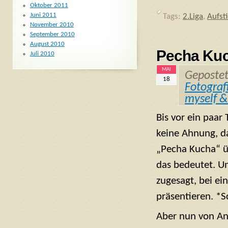
Oktober 2011
Juni 2011
Tags:
2.Liga
,
Aufst
November 2010
September 2010
August 2010
Pecha Kuc
Juli 2010
MAI
Geposte
18
Fotograf
myself &
Bis vor ein paar 
keine Ahnung, d
„Pecha Kucha“ ü
das bedeutet. Un
zugesagt, bei ei
präsentieren. *S
Aber nun von An