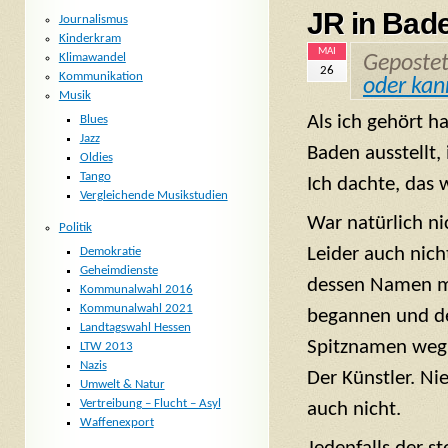
JR in Bad
Journalismus
Kinderkram
MAI
Klimawandel
Geposte
26
Kommunikation
oder kan
Musik
Als ich gehört h
Blues
Jazz
Baden ausstellt,
Oldies
Tango
Ich dachte, das
Vergleichende Musikstudien
War natürlich ni
Politik
Leider auch nic
Demokratie
Geheimdienste
dessen Namen mi
Kommunalwahl 2016
Kommunalwahl 2021
begannen und de
Landtagswahl Hessen
Spitznamen weg 
LTW 2013
Nazis
Der Künstler. Ni
Umwelt & Natur
Vertreibung – Flucht – Asyl
auch nicht.
Waffenexport