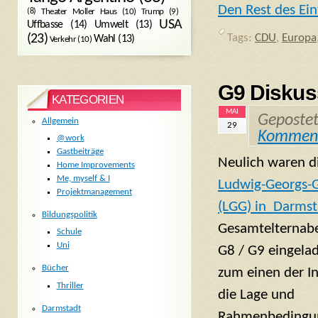
Den Rest des Ein
Trump
(9)
(8)
Theater Moller Haus
(10)
USA
Umwelt
(13)
Uffbasse
(14)
Tags:
CDU
,
Europa
(23)
Wahl
(13)
Verkehr
(10)
G9 Diskus
KATEGORIEN
MAI
Geposte
Allgemein
29
Kommen
@work
Gastbeiträge
Neulich waren di
Home Improvements
Me, myself & I
Ludwig-Georgs
Projektmanagement
(LGG) in Darmst
Bildungspolitik
Gesamtelterna
Schule
Uni
G8 / G9 eingelad
Bücher
zum einen der I
Thriller
die Lage und
Darmstadt
Rahmenbedingun