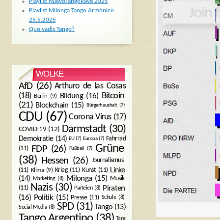
Playlist NuevoTangoRave 2025
Playlist Milonga Tango Armónico
25.5.2025
Quo vadis Tango?
WOLKE
AfD
(26)
Arthuro de las Cosas
Bitcoin
(18)
Bildung
(16)
Berlin
(9)
(21)
Blockchain
(15)
Bürgerhaushalt
(7)
CDU
(67)
Corona Virus
(17)
Darmstadt
(30)
COVID-19
(12)
Demokratie
(14)
Fahrrad
EU
(7)
Europa
(7)
Grüne
FDP
(26)
(11)
Fußball
(7)
(38)
Hessen
(26)
Journalismus
(11)
Krieg
(11)
Kunst
(11)
Linke
Klima
(9)
Milonga
(15)
(14)
Musik
Marketing
(8)
Nazis
(30)
Piraten
(11)
Parteien
(8)
Politik
(15)
(16)
Presse
(11)
Schule
(8)
SPD
(31)
Tango
(13)
Social Media
(8)
Tango Argentino
(38)
Tanz