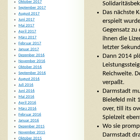
Oktober 2017
Solidaritäsb
September 2017
Das nächste Ka
August 2017
Juni 2017
erspielt wurde
Mai 2017
Gegensatz zu 
April 2017
März 2017
ihnen die Lize
Februar 2017
letzter Sekund
Januar 2017
Dann 2014 plö
Dezember 2016
November 2016
Leistungssteig
Oktober 2016
Reichweite. Do
September 2016
August 2016
verpaßt.
Juli 2016
Darmstadt mus
Juni 2016
Mai 2016
Bielefeld mit 
April 2016
over, till its
März 2016
Februar 2016
Spielzeit eben
Januar 2016
Wo sie prompt
Dezember 2015
November 2015
Darmstadt dr
Oktober 2015