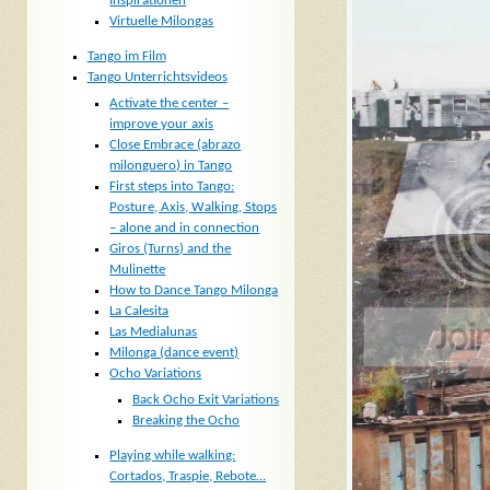
Inspirationen
Virtuelle Milongas
Tango im Film
Tango Unterrichtsvideos
Activate the center –
improve your axis
Close Embrace (abrazo
milonguero) in Tango
First steps into Tango:
Posture, Axis, Walking, Stops
– alone and in connection
Giros (Turns) and the
Mulinette
How to Dance Tango Milonga
La Calesita
Las Medialunas
Milonga (dance event)
Ocho Variations
Back Ocho Exit Variations
Breaking the Ocho
Playing while walking:
Cortados, Traspie, Rebote…