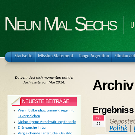
Neun Mal Sechs
U
Startseite
Mission Statement
Tango Argentino
Filmkurzkr
Du befindest dich momentan auf der
Archiv
Archivseite von Mai 2014.
NEUESTE BEITRÄGE
Ergebniss
Wenn Balkendiagramme Kriege mit
KI vergleichen
MAI
Geposte
Meine eigene Verschwörungstheorie
29
Politik
|
El Enganche Initial
Vergleichende Tanzstudie: Osvaldo