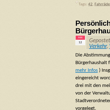
Tags:
42
,
Fahrräde
Persönli
Bürgerhau
MAI
Geposte
12
Verkehr
,
Die Abstimmung
Bürgerhaushalt 
mehr Infos
) Ins
eingereicht word
drei mit den me
von der Verwalt
Stadtverordnet
vorgelegt.