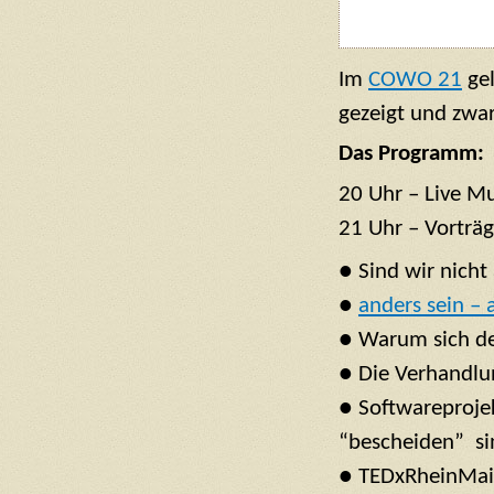
Im
COWO 21
gel
gezeigt und zwa
Das Programm:
20 Uhr – Live Mu
21 Uhr – Vorträ
● Sind wir nicht
●
anders sein – 
● Warum sich de
● Die Verhandlu
● Softwareproje
“bescheiden” si
● TEDxRheinMai