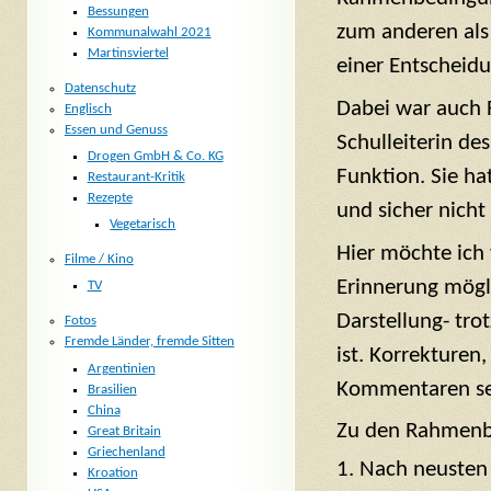
Bessungen
zum anderen als 
Kommunalwahl 2021
Martinsviertel
einer Entscheidu
Datenschutz
Dabei war auch 
Englisch
Essen und Genuss
Schulleiterin des
Drogen GmbH & Co. KG
Funktion. Sie ha
Restaurant-Kritik
Rezepte
und sicher nich
Vegetarisch
Hier möchte ich 
Filme / Kino
Erinnerung mögli
TV
Darstellung- tro
Fotos
Fremde Länder, fremde Sitten
ist. Korrekturen
Argentinien
Kommentaren se
Brasilien
China
Zu den Rahmenb
Great Britain
Griechenland
Nach neusten 
Kroation