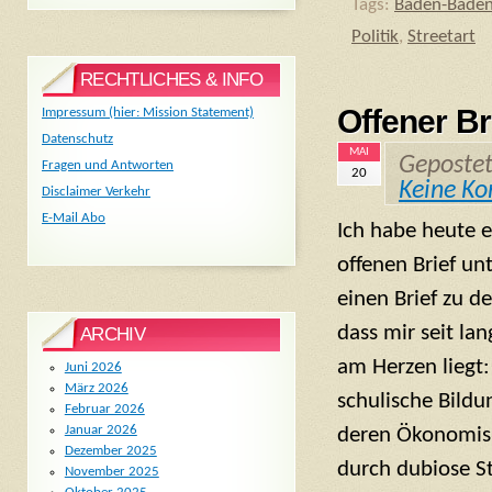
Tags:
Baden-Bade
Politik
,
Streetart
RECHTLICHES & INFO
Offener Br
Impressum (hier: Mission Statement)
Datenschutz
MAI
Geposte
Fragen und Antworten
20
Keine K
Disclaimer Verkehr
E-Mail Abo
Ich habe heute 
offenen Brief un
einen Brief zu 
dass mir seit la
ARCHIV
am Herzen liegt:
Juni 2026
März 2026
schulische Bild
Februar 2026
Januar 2026
deren Ökonomis
Dezember 2025
durch dubiose St
November 2025