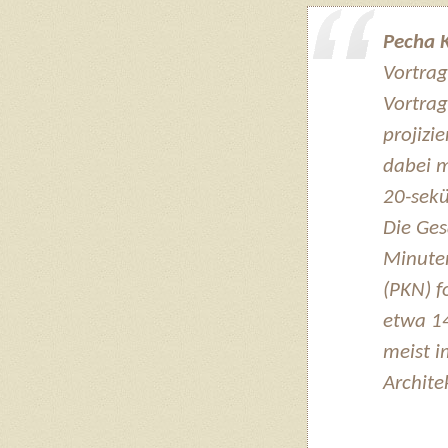
Pecha 
Vortrag
Vortrag
projizi
dabei m
20-sekü
Die Ges
Minute
(PKN) f
etwa 14
meist i
Archite