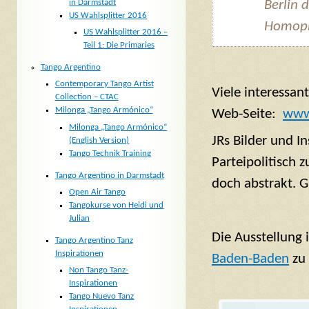
in Darmstadt
Berlin 
US Wahlsplitter 2016
Homoph
US Wahlsplitter 2016 –
Teil 1: Die Primaries
Tango Argentino
Contemporary Tango Artist
Viele interessan
Collection – CTAC
Milonga „Tango Armónico“
Web-Seite:
www.
Milonga „Tango Armónico“
JRs Bilder und In
(English Version)
Tango Technik Training
Parteipolitisch 
Tango Argentino in Darmstadt
doch abstrakt. 
Open Air Tango
Tangokurse von Heidi und
Julian
Die Ausstellung 
Tango Argentino Tanz
Inspirationen
Baden-Baden
zu 
Non Tango Tanz-
Inspirationen
Tango Nuevo Tanz