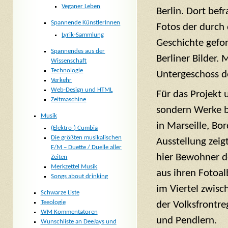
Veganer Leben
Berlin. Dort bef
Spannende KünstlerInnen
Fotos der durch
Lyrik-Sammlung
Geschichte gefor
Spannendes aus der
Berliner Bilder.
Wissenschaft
Technologie
Untergeschoss d
Verkehr
Web-Design und HTML
Für das Projekt
Zeitmaschine
sondern Werke b
Musik
in Marseille, Bo
(Elektro-) Cumbia
Die größten musikalischen
Ausstellung zeig
F/M – Duette / Duelle aller
hier Bewohner de
Zeiten
Merkzettel Musik
aus ihren Fotoal
Songs about drinking
im Viertel zwis
Schwarze Liste
Teeologie
der Volksfrontre
WM Kommentatoren
und Pendlern.
Wunschliste an DeeJays und