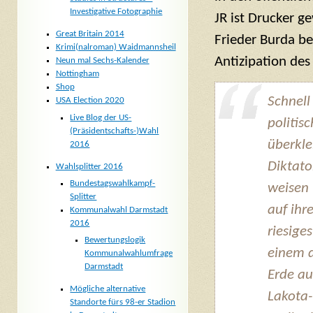
Investigative Fotographie
JR ist Drucker 
Great Britain 2014
Frieder Burda be
Krimi(nalroman) Waidmannsheil
Antizipation des
Neun mal Sechs-Kalender
Nottingham
Shop
Schnell
USA Election 2020
Live Blog der US-
politis
(Präsidentschafts-)Wahl
überkle
2016
Diktato
Wahlsplitter 2016
Bundestagswahlkampf-
weisen 
Splitter
auf ihr
Kommunalwahl Darmstadt
2016
riesige
Bewertungslogik
einem d
Kommunalwahlumfrage
Darmstadt
Erde au
Mögliche alternative
Lakota-
Standorte fürs 98-er Stadion