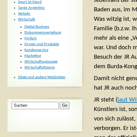
Jedenfalls der st
Sport ist Mord
Tango Argentino
Baden aus, im M
Verkehr
Was witzig ist, w
Wirtschaft
Digital Business
Familie (b.z.w. i
Einkommensverteilung
mehr als eine „V
FinTech
Firmen und Produkte
war. Und doch m
Kundenservice
Marketing
Besuch der JR A
Wirtschaftsspionage
dem Burda-Kongl
Wirtschaftstheorie
Damit nicht genu
Zitate und andere Weisheiten
hat JR auch noch
JR steht (
laut Wi
Künstlers ist, s
von sich zulässt,
verborgen. Er is