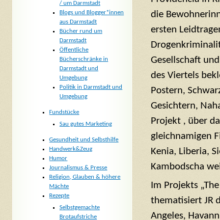
/ um Darmstadt
die Bewohnerinne
Blogs und Blogger*innen
aus Darmstadt
ersten Leidtrag
Bücher rund um
Darmstadt
Drogenkriminali
Öffentliche
Gesellschaft und 
Bücherschränke in
Darmstadt und
des Viertels be
Umgebung
Politik in Darmstadt und
Postern, Schwar
Umgebung
Gesichtern, Nah
Fundstücke
Projekt , über d
Sau gutes Marketing
gleichnamigen Fi
Gesundheit und Selbsthilfe
Handwerk&Zeug
Kenia, Liberia, S
Humor
Kambodscha wei
Journalismus & Presse
Religion, Glauben & höhere
Im Projekts „The
Mächte
Rezepte
thematisiert JR 
Selbstgemachte
Angeles, Havann
Brotaufstriche