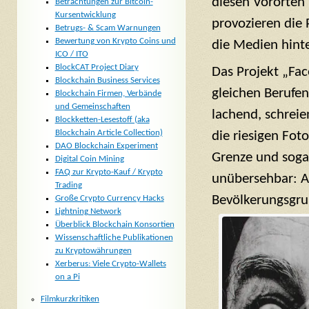
diesen Vororten 
Betrachtungen zur Bitcoin-
Kursentwicklung
provozieren die 
Betrugs- & Scam Warnungen
Bewertung von Krypto Coins und
die Medien hinte
ICO / ITO
BlockCAT Project Diary
Das Projekt „Fac
Blockchain Business Services
gleichen Berufen
Blockchain Firmen, Verbände
und Gemeinschaften
lachend, schreie
Blockketten-Lesestoff (aka
Blockchain Article Collection)
die riesigen Fot
DAO Blockchain Experiment
Grenze und sogar
Digital Coin Mining
FAQ zur Krypto-Kauf / Krypto
unübersehbar: An
Trading
Bevölkerungsgru
Große Crypto Currency Hacks
Lightning Network
Überblick Blockchain Konsortien
Wissenschaftliche Publikationen
zu Kryptowährungen
Xerberus: Viele Crypto-Wallets
on a Pi
Filmkurzkritiken