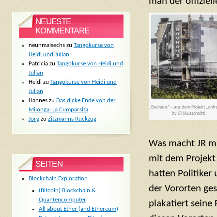
man der offiziel
NEUESTE
KOMMENTARE
neunmalsechs
zu
Tangokurse von
Heidi und Julian
Patricia
zu
Tangokurse von Heidi und
Julian
Heidi
zu
Tangokurse von Heidi und
Julian
Hannes
zu
Das dicke Ende von der
„Bauhaus“ – aus dem Projekt „unf
Milonga: La Cumparsita
by JR (Ausschnitt)
Jörg
zu
Zitzmanns Rückzug
Was macht JR mi
mit dem Projekt 
SEITEN
hatten Politike
Blockchain Exploration
der Vororten ges
(Bitcoin) Blockchain &
Quantencomputer
plakatiert sein
All about Ether (and Ethereum)