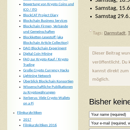
Samstag, 18.
Bewertung von Krypto Coins und
Samstag, 15.
ICO / ITO
BlockCAT Project Diary
Samstag 29.6.
Blockchain Business Services
Blockchain Firmen, Verbände
und Gemeinschaften
Tags:
Darmstadt
,
Blockketten-Lesestoff (aka
Blockchain Article Collection)
DAO Blockchain Experiment
Dieser Beitrag wu
Digital Coin Mining
FAQ zur Krypto-Kauf / Krypto
veröffentlicht. Du
Trading
Große Crypto Currency Hacks
kannst direkt zum
Lightning Network
möglich.
Überblick Blockchain Konsortien
Wissenschaftliche Publikationen
zu Kryptowährungen
Xerberus: Viele Crypto-Wallets
Bisher kei
on a Pi
Filmkurzkritiken
2017
Filmkurzkritiken 2016