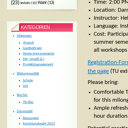
Time: 2:00 P
(23)
Wahl
(13)
Verkehr
(10)
Location: Dar
Instructor: H
Language: Ins
KATEGORIEN
Cost: Particip
Allgemein
summer semest
@work
Gastbeiträge
all workshops 
Home Improvements
Me, myself & I
Registration-For
Projektmanagement
the page
(TU ext
Bildungspolitik
Schule
Please bring:
Uni
Comfortable T
Bücher
for this milo
Thriller
Ample refresh
Darmstadt
hour duration
Bessungen
Kommunalwahl 2021