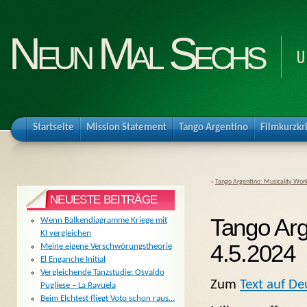
Neun Mal Sechs
U
Startseite
Mission Statement
Tango Argentino
Filmkurzkr
«
Tango Argentino: Musicality Wor
NEUESTE BEITRÄGE
Tango Arg
Wenn Balkendiagramme Kriege mit
KI vergleichen
4.5.2024
Meine eigene Verschwörungstheorie
El Enganche Initial
Vergleichende Tanzstudie: Osvaldo
Zum
Text auf De
Pugliese – La Rayuela
Beim Elchtest fliegt Voto schon raus…