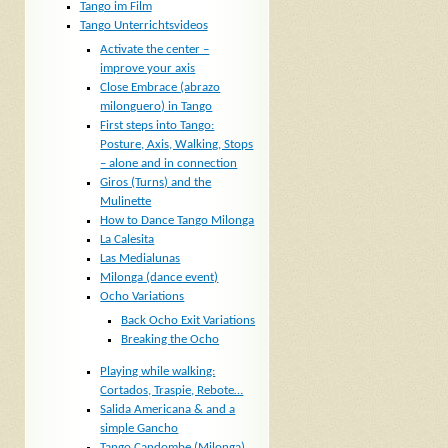
Tango im Film
Tango Unterrichtsvideos
Activate the center –
improve your axis
Close Embrace (abrazo
milonguero) in Tango
First steps into Tango:
Posture, Axis, Walking, Stops
– alone and in connection
Giros (Turns) and the
Mulinette
How to Dance Tango Milonga
La Calesita
Las Medialunas
Milonga (dance event)
Ocho Variations
Back Ocho Exit Variations
Breaking the Ocho
Playing while walking:
Cortados, Traspie, Rebote…
Salida Americana & and a
simple Gancho
Tango Candombe (Milonga)