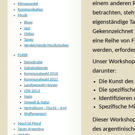
einem anderen 
Klimawandel
Kommunikation
betrachten, steht
Musik
eigenständige Ta
Blues
Jazz
Gekennzeichnet 
Oldies
eine Reihe von 
Tango
Vergleichende Musikstudien
werden, erforder
Politik
Unser Workshop 
Demokratie
Geheimdienste
darunter:
Kommunalwahl 2016
Kommunalwahl 2021
Die Kunst des
Landtagswahl Hessen
Die spezifisc
LTW 2013
Nazis
Identifiziere
Umwelt & Natur
Spezifische M
Vertreibung – Flucht – Asyl
Waffenexport
Dieser Workshop
Sport ist Mord
des argentinisch
Tango Argentino
Verkehr