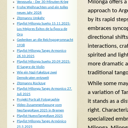
Milonga offers a
Venezuela – Der 30-Minuten-Krieg
Frohe Weihnachten und ein tolles
approach to Arge
neues Jahr 2026
Zitzmanns Umkehr
by its rapid step
Playlist Milonga Sueño 15.11.2025:
embraces synco
Los Mejores Éxitos de la Época de
Oro
directional shift
Gedenken an die Reichspogromnacht
interactions, cr
1938
Playlist Milonga Tango Armonico
spirited and ligh
26.10.2025
Playlist Milonga Sueño 20.09.2025:
more dramatic a
El Sangre de Violin
traditional tango
Wie ein Nazi-Fakelzug zwei
Demokraten entzweit
While some may 
Zitzmanns Rückzug
Playlist Milonga Tango Armonico 27.
a variation of T
Juli 2025
Projekt Portrait Fotographie
it stands as a di
Video-Zusammenfassung vom
right. Character
NeoTangoRave 2025 in Bremen
Playlist NuevoTangoRave 2025
specialized embr
Playlist Milonga Tango Armónico
25.5.2025
Milonga, Milong