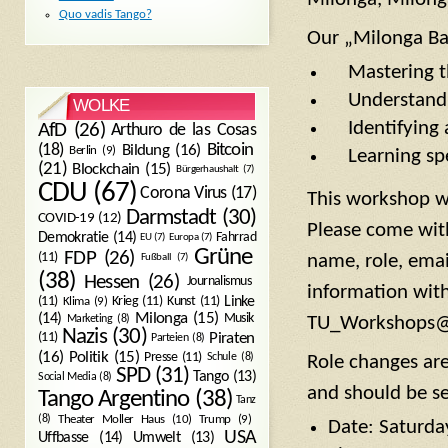
Quo vadis Tango?
Our „Milonga Bas
Mastering the
Understandin
WOLKE
Identifying a
AfD
(26)
Arthuro de las Cosas
Bitcoin
(18)
Bildung
(16)
Berlin
(9)
Learning spec
(21)
Blockchain
(15)
Bürgerhaushalt
(7)
CDU
(67)
Corona Virus
(17)
This workshop we
Darmstadt
(30)
COVID-19
(12)
Please come with
Demokratie
(14)
Fahrrad
EU
(7)
Europa
(7)
Grüne
FDP
(26)
(11)
name, role, emai
Fußball
(7)
(38)
Hessen
(26)
Journalismus
information with
(11)
Krieg
(11)
Kunst
(11)
Linke
Klima
(9)
Milonga
(15)
(14)
Musik
Marketing
(8)
TU_Workshops@
Nazis
(30)
Piraten
(11)
Parteien
(8)
Politik
(15)
(16)
Presse
(11)
Schule
(8)
Role changes ar
SPD
(31)
Tango
(13)
Social Media
(8)
and should be se
Tango Argentino
(38)
Tanz
Trump
(9)
(8)
Theater Moller Haus
(10)
Date: Saturda
USA
Umwelt
(13)
Uffbasse
(14)