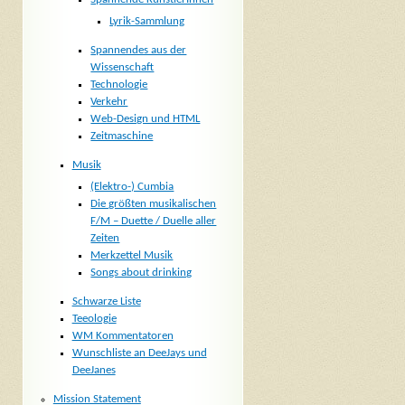
Lyrik-Sammlung
Spannendes aus der
Wissenschaft
Technologie
Verkehr
Web-Design und HTML
Zeitmaschine
Musik
(Elektro-) Cumbia
Die größten musikalischen
F/M – Duette / Duelle aller
Zeiten
Merkzettel Musik
Songs about drinking
Schwarze Liste
Teeologie
WM Kommentatoren
Wunschliste an DeeJays und
DeeJanes
Mission Statement