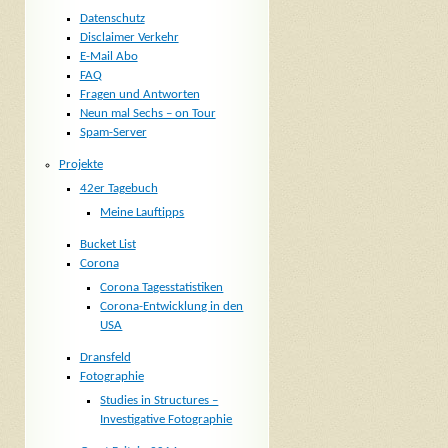
Datenschutz
Disclaimer Verkehr
E-Mail Abo
FAQ
Fragen und Antworten
Neun mal Sechs – on Tour
Spam-Server
Projekte
42er Tagebuch
Meine Lauftipps
Bucket List
Corona
Corona Tagesstatistiken
Corona-Entwicklung in den
USA
Dransfeld
Fotographie
Studies in Structures –
Investigative Fotographie