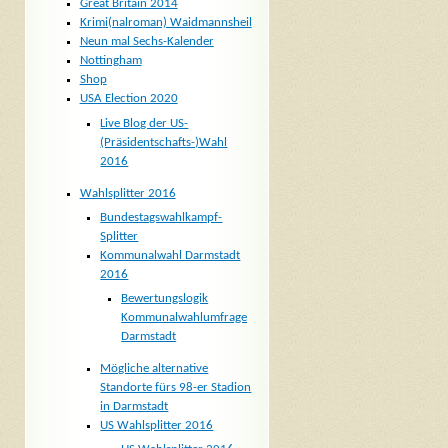
Great Britain 2014
Krimi(nalroman) Waidmannsheil
Neun mal Sechs-Kalender
Nottingham
Shop
USA Election 2020
Live Blog der US-
(Präsidentschafts-)Wahl
2016
Wahlsplitter 2016
Bundestagswahlkampf-
Splitter
Kommunalwahl Darmstadt
2016
Bewertungslogik
Kommunalwahlumfrage
Darmstadt
Mögliche alternative
Standorte fürs 98-er Stadion
in Darmstadt
US Wahlsplitter 2016