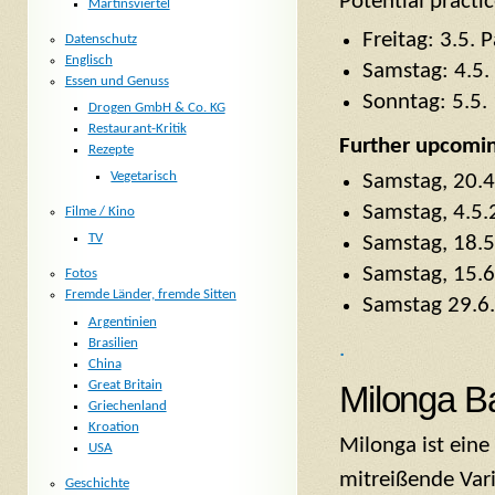
Potential practi
Martinsviertel
Freitag: 3.5. 
Datenschutz
Englisch
Samstag: 4.5.
Essen und Genuss
Sonntag: 5.5.
Drogen GmbH & Co. KG
Restaurant-Kritik
Further upcomi
Rezepte
Vegetarisch
Samstag, 20.
Samstag, 4.5
Filme / Kino
TV
Samstag, 18.
Samstag, 15.
Fotos
Fremde Länder, fremde Sitten
Samstag 29.6.
Argentinien
Brasilien
.
China
Great Britain
Milonga B
Griechenland
Kroation
Milonga ist ein
USA
mitreißende Var
Geschichte