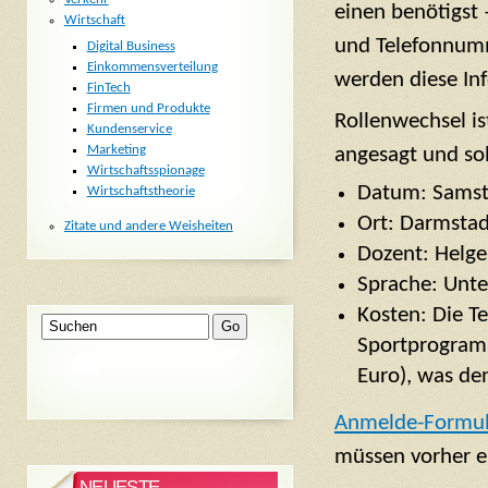
einen benötigst 
Wirtschaft
und Telefonnum
Digital Business
Einkommensverteilung
werden diese Inf
FinTech
Firmen und Produkte
Rollenwechsel i
Kundenservice
Marketing
angesagt und sol
Wirtschaftsspionage
Datum: Samsta
Wirtschaftstheorie
Ort: Darmstad
Zitate und andere Weisheiten
Dozent: Helg
Sprache: Unte
Kosten: Die T
Sportprogram
Euro), was de
Anmelde-Formula
müssen vorher e
NEUESTE