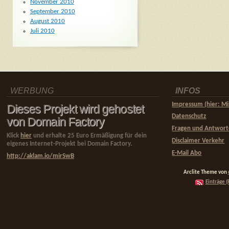
November 2010
September 2010
August 2010
Juli 2010
WERBUNG
INFOS
Impressum (hier: Mi
Dieses Projekt wird gehostet
Datenschutz
von Domain Factory
Fragen und Antwor
Klick
hier
und erhalte 25 Euro Ermäßigung für dein
Disclaimer Verkehr
eigenes Internet-Projekt bei Domain Factory.
E-Mail Abo
http://aklam.io/mirSwB
Arclite Theme von
Einträge (