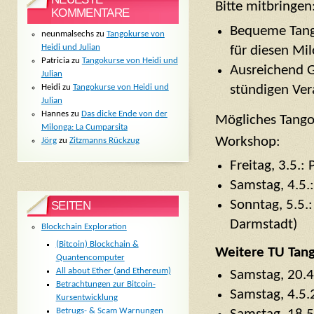
Bitte mitbringen
KOMMENTARE
Bequeme Tang
neunmalsechs
zu
Tangokurse von
Heidi und Julian
für diesen Mi
Patricia
zu
Tangokurse von Heidi und
Ausreichend G
Julian
stündigen Ver
Heidi
zu
Tangokurse von Heidi und
Julian
Hannes
zu
Das dicke Ende von der
Mögliches Tang
Milonga: La Cumparsita
Workshop:
Jörg
zu
Zitzmanns Rückzug
Freitag, 3.5.:
Samstag, 4.5.:
Sonntag, 5.5.
SEITEN
Darmstadt)
Blockchain Exploration
(Bitcoin) Blockchain &
Weitere TU Tan
Quantencomputer
All about Ether (and Ethereum)
Samstag, 20.
Betrachtungen zur Bitcoin-
Samstag, 4.5
Kursentwicklung
Betrugs- & Scam Warnungen