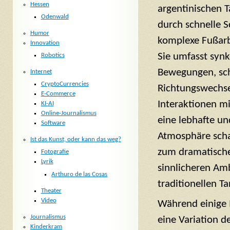
Hessen
argentinischen T
Odenwald
durch schnelle S
Humor
komplexe Fußarb
Innovation
Sie umfasst synk
Robotics
Bewegungen, sch
Internet
CryptoCurrencies
Richtungswechse
E-Commerce
Interaktionen m
KI-AI
Online-Journalismus
eine lebhafte un
Software
Atmosphäre scha
Ist das Kunst, oder kann das weg?
zum dramatisch
Fotografie
Lyrik
sinnlicheren Am
Arthuro de las Cosas
traditionellen T
Theater
Video
Während einige 
Journalismus
eine Variation d
Kinderkram