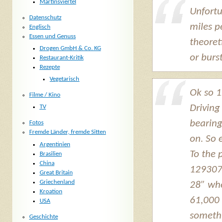
Martinsviertel
Unfortu
Datenschutz
miles pe
Englisch
Essen und Genuss
theoret
Drogen GmbH & Co. KG
or burs
Restaurant-Kritik
Rezepte
Vegetarisch
Ok so 1
Filme / Kino
Driving
TV
bearing
Fotos
Fremde Länder, fremde Sitten
on. So 
Argentinien
To the p
Brasilien
China
129307:
Great Britain
Griechenland
28” whe
Kroation
61,000 
USA
somethi
Geschichte