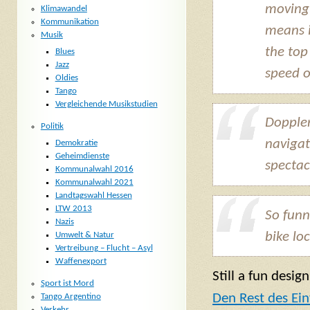
moving 
Klimawandel
Kommunikation
means i
Musik
the top
Blues
Jazz
speed of
Oldies
Tango
Vergleichende Musikstudien
Doppler
Politik
navigat
Demokratie
Geheimdienste
spectac
Kommunalwahl 2016
Kommunalwahl 2021
Landtagswahl Hessen
LTW 2013
So funn
Nazis
bike lo
Umwelt & Natur
Vertreibung – Flucht – Asyl
Waffenexport
Still a fun design
Sport ist Mord
Den Rest des Ein
Tango Argentino
Verkehr