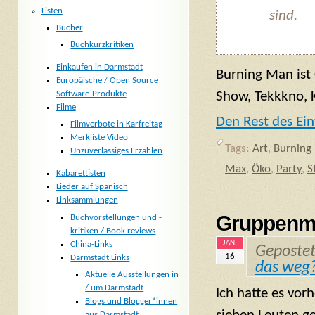
Listen
sind.
Bücher
Buchkurzkritiken
Einkaufen in Darmstadt
Burning Man ist
Europäische / Open Source
Show, Tekkkno, K
Software-Produkte
Filme
Den Rest des Ein
Filmverbote in Karfreitag
Merkliste Video
Tags:
Art
,
Burning
Unzuverlässiges Erzählen
Max
,
Öko
,
Party
,
S
Kabarettisten
Lieder auf Spanisch
Linksammlungen
Gruppenma
Buchvorstellungen und -
kritiken / Book reviews
JAN.
China-Links
Geposte
16
Darmstadt Links
das weg
Aktuelle Ausstellungen in
/ um Darmstadt
Ich hatte es vor
Blogs und Blogger*innen
aus Darmstadt