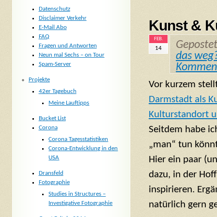
Datenschutz
Disclaimer Verkehr
Kunst & Ku
E-Mail Abo
FAQ
FEB.
Geposte
Fragen und Antworten
14
das weg
Neun mal Sechs – on Tour
Spam-Server
Kommen
Projekte
Vor kurzem stellt
42er Tagebuch
Darmstadt als K
Meine Lauftipps
Kulturstandort u
Bucket List
Corona
Seitdem habe ic
Corona Tagesstatistiken
„man“ tun könnt
Corona-Entwicklung in den
USA
Hier ein paar (u
dazu, in der Ho
Dransfeld
Fotographie
inspirieren. Erg
Studies in Structures –
natürlich gern g
Investigative Fotographie