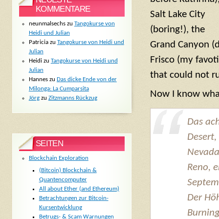
KOMMENTARE
Salt Lake City
neunmalsechs
zu
Tangokurse von
(boring!), the
Heidi und Julian
Patricia
zu
Tangokurse von Heidi und
Grand Canyon (d
Julian
Frisco (my favoti
Heidi
zu
Tangokurse von Heidi und
Julian
that could not r
Hannes
zu
Das dicke Ende von der
Milonga: La Cumparsita
Now I know what 
Jörg
zu
Zitzmanns Rückzug
Das ach
Desert,
SEITEN
Nevada 
Blockchain Exploration
Reno, e
(Bitcoin) Blockchain &
Quantencomputer
Septem
All about Ether (and Ethereum)
Der Höh
Betrachtungen zur Bitcoin-
Kursentwicklung
Burnin
Betrugs- & Scam Warnungen