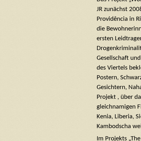
JR zunächst 2008
Providência in Ri
die Bewohnerinne
ersten Leidtrag
Drogenkriminali
Gesellschaft und 
des Viertels be
Postern, Schwar
Gesichtern, Nah
Projekt , über d
gleichnamigen Fi
Kenia, Liberia, S
Kambodscha wei
Im Projekts „The