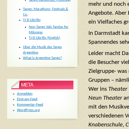
mehr und noch e
Tango: Marathons, Festivals &
Angebote. Aber B
Co.
TJ El Librillo
ein Vielfaches g
Non-Tango Vals Tandas für
In Darmstadt ka
Milongas
TJ El Librillo (English)
Spannendes sehe
Über die Musik des Tango
Leider macht Dar
Argentino
What is Argentine Tango?
die Besucher vie
Zielgruppe- was 
Gruppen – nämli
META
Wer ins
Theater
Anmelden
Neun Theater
an
Eintrags-Feed
Kommentar-Feed
mit den Musikver
WordPress.org
verschiedenen V
Knabenschule
,
C