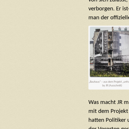
verborgen. Er is
man der offiziel
„Bauhaus“ – aus dem Projekt „unf
by JR (Ausschnitt)
Was macht JR mi
mit dem Projekt 
hatten Politike