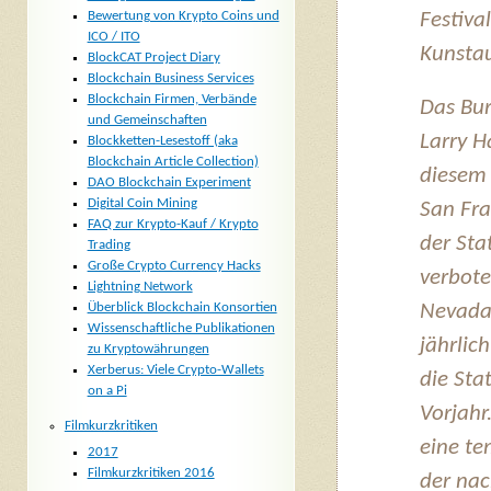
Bewertung von Krypto Coins und
Festival
ICO / ITO
Kunstau
BlockCAT Project Diary
Blockchain Business Services
Blockchain Firmen, Verbände
Das Bu
und Gemeinschaften
Larry H
Blockketten-Lesestoff (aka
Blockchain Article Collection)
diesem 
DAO Blockchain Experiment
Digital Coin Mining
San Fra
FAQ zur Krypto-Kauf / Krypto
der Sta
Trading
Große Crypto Currency Hacks
verbote
Lightning Network
Überblick Blockchain Konsortien
Nevadas
Wissenschaftliche Publikationen
jährlic
zu Kryptowährungen
Xerberus: Viele Crypto-Wallets
die Sta
on a Pi
Vorjahr
Filmkurzkritiken
eine te
2017
Filmkurzkritiken 2016
der nac