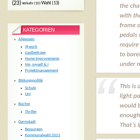
(23)
Wahl
(13)
Verkehr
(10)
the cha
with th
frame o
KATEGORIEN
pedals 
Allgemein
require 
@work
Gastbeiträge
to bare
Home Improvements
under n
Me, myself & I
Projektmanagement
Bildungspolitik
This is 
Schule
Uni
light p
Bücher
would b
Thriller
enough 
Darmstadt
That’s 
Bessungen
Kommunalwahl 2021