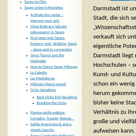
Tango im Film
Darmstadt ist un
Tango Unterrichtsvideos
Activate the center –
Stadt, die sich s
improve your axis
„Wissenschaftss
Close Embrace (abrazo
milonguero) in Tango
verkauft sich un
First steps into Tango:
Posture, Axis, Walking, Stops
eigentliche Pote
– alone and in connection
Darmstadt liegt 
Giros (Turns) and the
Mulinette
Hochschulen – s
How to Dance Tango Milonga
La Calesita
Kunst- und Kultur
Las Medialunas
schon ein wenig
Milonga (dance event)
Ocho Variations
herum gekommen
Back Ocho Exit Variations
bisher keine Stad
Breaking the Ocho
Verhältnis zu ih
Playing while walking:
Cortados, Traspie, Rebote…
große und vielfä
Salida Americana & and a
aufweisen kann. 
simple Gancho
Tango Candombe (Milonga)