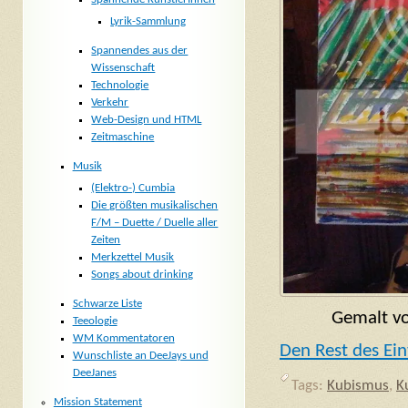
Lyrik-Sammlung
Spannendes aus der
Wissenschaft
Technologie
Verkehr
Web-Design und HTML
Zeitmaschine
Musik
(Elektro-) Cumbia
Die größten musikalischen
F/M – Duette / Duelle aller
Zeiten
Merkzettel Musik
Songs about drinking
Schwarze Liste
Gemalt vo
Teeologie
WM Kommentatoren
Den Rest des Ein
Wunschliste an DeeJays und
DeeJanes
Tags:
Kubismus
,
K
Mission Statement