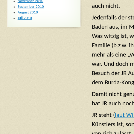
November 2010
auch nicht.
September 2010
August 2010
Jedenfalls der st
Juli 2010
Baden aus, im M
Was witzig ist, w
Familie (b.z.w. i
mehr als eine „V
war. Und doch m
Besuch der JR A
dem Burda-Kongl
Damit nicht genu
hat JR auch noch
JR steht (
laut Wi
Künstlers ist, s
von sich zulässt,