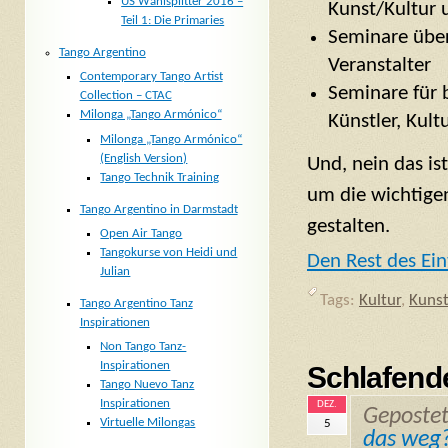
US Wahlsplitter 2016 –
Kunst/Kultur 
Teil 1: Die Primaries
Seminare über
Tango Argentino
Veranstalter
Contemporary Tango Artist
Seminare für b
Collection – CTAC
Milonga „Tango Armónico“
Künstler, Kult
Milonga „Tango Armónico“
(English Version)
Und, nein das is
Tango Technik Training
um die wichtige
Tango Argentino in Darmstadt
gestalten.
Open Air Tango
Tangokurse von Heidi und
Den Rest des Ein
Julian
Tags:
Kultur
,
Kuns
Tango Argentino Tanz
Inspirationen
Non Tango Tanz-
Inspirationen
Schlafend
Tango Nuevo Tanz
Inspirationen
DEZ.
Geposte
Virtuelle Milongas
5
das weg