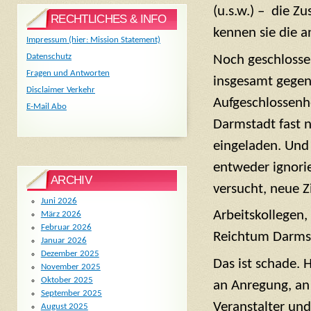
(u.s.w.) – die Z
RECHTLICHES & INFO
kennen sie die a
Impressum (hier: Mission Statement)
Datenschutz
Noch geschlossen
Fragen und Antworten
insgesamt gegen
Disclaimer Verkehr
Aufgeschlossenhe
E-Mail Abo
Darmstadt fast n
eingeladen. Und
entweder ignorie
ARCHIV
versucht, neue Z
Juni 2026
Arbeitskollegen
März 2026
Februar 2026
Reichtum Darmsta
Januar 2026
Dezember 2025
Das ist schade. 
November 2025
Oktober 2025
an Anregung, an 
September 2025
Veranstalter und 
August 2025