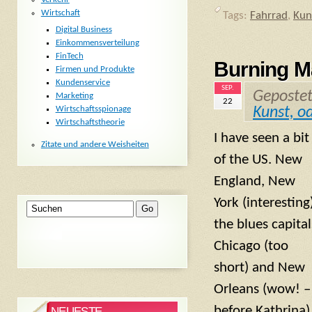
Wirtschaft
Tags:
Fahrrad
,
Kun
Digital Business
Einkommensverteilung
FinTech
Burning M
Firmen und Produkte
Kundenservice
SEP.
Geposte
Marketing
22
Wirtschaftsspionage
Kunst, o
Wirtschaftstheorie
I have seen a bit
Zitate und andere Weisheiten
of the US. New
England, New
York (interesting
the blues capital
Chicago (too
short) and New
Orleans (wow! –
before Kathrina)
NEUESTE