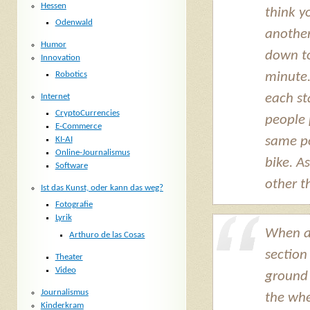
Hessen
think y
Odenwald
another
Humor
down to
Innovation
Robotics
minute.
each st
Internet
CryptoCurrencies
people 
E-Commerce
same po
KI-AI
Online-Journalismus
bike. A
Software
other t
Ist das Kunst, oder kann das weg?
Fotografie
Lyrik
When a 
Arthuro de las Cosas
section
Theater
Video
ground 
Journalismus
the whe
Kinderkram