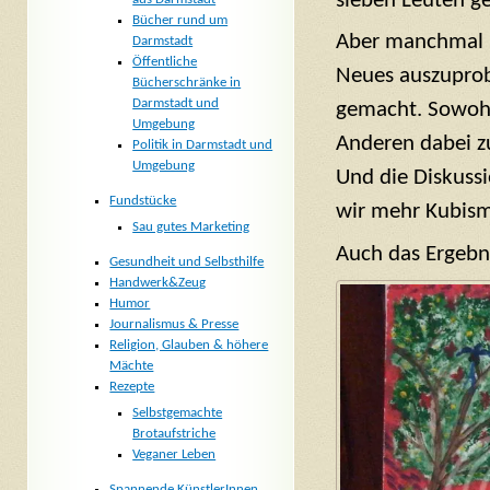
sieben Leuten g
Bücher rund um
Aber manchmal i
Darmstadt
Öffentliche
Neues auszuprobi
Bücherschränke in
Darmstadt und
gemacht. Sowohl
Umgebung
Anderen dabei zu
Politik in Darmstadt und
Umgebung
Und die Diskuss
Fundstücke
wir mehr Kubism
Sau gutes Marketing
Auch das Ergebni
Gesundheit und Selbsthilfe
Handwerk&Zeug
Humor
Journalismus & Presse
Religion, Glauben & höhere
Mächte
Rezepte
Selbstgemachte
Brotaufstriche
Veganer Leben
Spannende KünstlerInnen