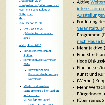
Great Britain 2014
Aktive
Weiter
Krimi(nalroman) Waidmannsheil
interessanten
Neun mal Sechs-Kalender
Nottingham
Ausstellungen
Shop
Förderung der
USA Election 2020
Veranstaltun
Live Blog der US-
(Präsidentschafts-)Wahl
Programme (
D
2016
nach Hause br
Wahlsplitter 2016
Mehr (aktive!
Bundestagswahlkampf-
Eine Streit- u
Splitter
Kommunalwahl Darmstadt
(jede Diskussi
2016
Eine besser/in
Bewertungslogik
Kunst und Kul
Kommunalwahlumfrage
Darmstadt
(Werbe-) Koop
Mögliche alternative
Mehr Wertschä
Standorte fürs 98-er Stadion
BürgerInnen 
in Darmstadt
(Über reines 
US Wahlsplitter 2016