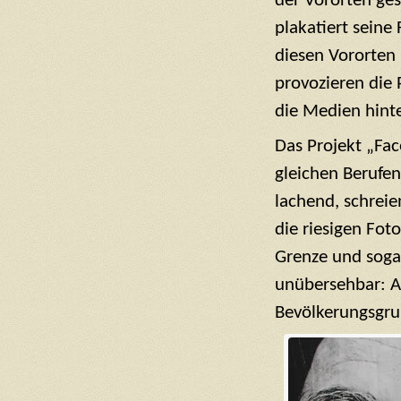
der Vororten ges
plakatiert sein
diesen Vororten 
provozieren die 
die Medien hinte
Das Projekt „Fac
gleichen Berufen
lachend, schreie
die riesigen Fot
Grenze und sogar
unübersehbar: An
Bevölkerungsgru