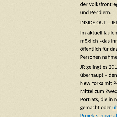
der Volksfrontre
und Pendlern.
INSIDE OUT – 
Im aktuell laufe
möglich »das In
öffentlich für da
Personen nahmen
JR gelingt es 20
überhaupt – den
New Yorks mit Po
Mittel zum Zweck
Porträts, die in
gemacht oder
üb
Projekts einges