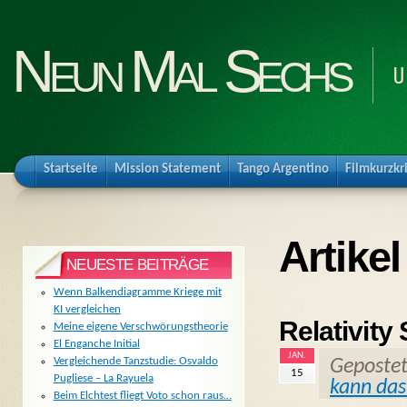
Neun Mal Sechs
U
Startseite
Mission Statement
Tango Argentino
Filmkurzkr
Artike
NEUESTE BEITRÄGE
Wenn Balkendiagramme Kriege mit
KI vergleichen
Relativity 
Meine eigene Verschwörungstheorie
El Enganche Initial
JAN.
Vergleichende Tanzstudie: Osvaldo
Geposte
15
Pugliese – La Rayuela
kann da
Beim Elchtest fliegt Voto schon raus…