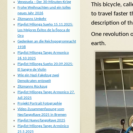
Venezuela – Der 30-Minuten-Krieg
This bicycle, cal
Frohe Weihnachten und ein tolles
to travel faster 
neues Jahr 2026
Zitzmanns Umkehr
description of th
Playlist Milonga Sueño 15.11.2025:
Los Mejores Éxitos de la Época de
One revolution o
Oro
Gedenken an die Reichspogromnacht
earth.
1938
Playlist Milonga Tango Armonico
26.10.2025
Playlist Milonga Sueño 20.09.2025:
El Sangre de Violin
Wie ein Nazi-Fakelzug zwei
Demokraten entzweit
Zitzmanns Rückzug
Playlist Milonga Tango Armonico 27.
Juli 2025
Projekt Portrait Fotographie
Video-Zusammenfassung vom
NeoTangoRave 2025 in Bremen
Playlist NuevoTangoRave 2025
Playlist Milonga Tango Armónico
25.5.2025