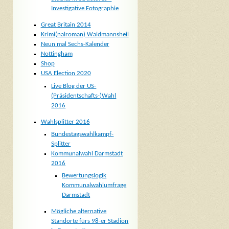
Investigative Fotographie
Great Britain 2014
Krimi(nalroman) Waidmannsheil
Neun mal Sechs-Kalender
Nottingham
Shop
USA Election 2020
Live Blog der US-
(Präsidentschafts-)Wahl
2016
Wahlsplitter 2016
Bundestagswahlkampf-
Splitter
Kommunalwahl Darmstadt
2016
Bewertungslogik
Kommunalwahlumfrage
Darmstadt
Mögliche alternative
Standorte fürs 98-er Stadion