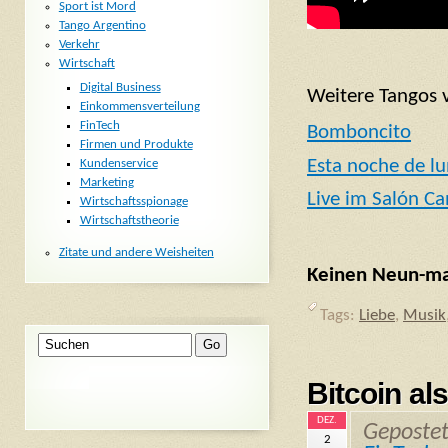
Sport ist Mord
Tango Argentino
Verkehr
Wirtschaft
Digital Business
Weitere Tangos 
Einkommensverteilung
FinTech
Bomboncito
Firmen und Produkte
Esta noche de l
Kundenservice
Marketing
Live im Salón C
Wirtschaftsspionage
Wirtschaftstheorie
Zitate und andere Weisheiten
Keinen Neun-mal
Tags:
Liebe
,
Musik
Bitcoin als
DEZ.
Geposte
2