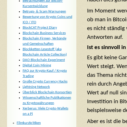
Betrachtungen zur Bitcoin-
Kursentwicklung
Im Moment werde
Betrugs- & Scam Warnungen
Bewertung von Krypto Coins und
ob man in Bitcoi
ICO / ITO
es nicht ständig
BlockCAT Project Diary
Blockchain Business Services
Antworten auf.
Blockchain Firmen, Verbände
und Gemeinschaften
Ist es sinnvoll i
Blockketten-Lesestoff (aka
Blockchain Article Collection)
Es gibt keine Ga
DAO Blockchain Experiment
Digital Coin Mining
Wert steigt. Wen
FAQ zur Krypto-Kauf / Krypto
das Thema nicht 
Trading
Große Crypto Currency Hacks
rein durch Angeb
Lightning Network
Wert auf null sin
Überblick Blockchain Konsortien
Wissenschaftliche Publikationen
Investition in B
zu Kryptowährungen
Xerberus: Viele Crypto-Wallets
beispielsweise 
on a Pi
Aber es ist die 
Filmkurzkritiken