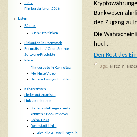
Kryptowährungen
2017
Filmkurzkritiken 2016
Bankwesen ähnli
Listen
den Zugang zu I
Bücher
Die Wahrscheinli
Buchkurzkritiken
hoch:
Einkaufen in Darmstadt
Europäische / Open Source
Den Rest des Ein
Software-Produkte
Filme
Tags:
Bitcoin
,
Bloc
Filmverbote in Karfreitag
Merkliste Video
Unzuverlässiges Erzählen
Kabarettisten
Lieder auf Spanisch
Linksammlungen
Buchvorstellungen und -
kritiken / Book reviews
China-Links
Darmstadt Links
Aktuelle Ausstellungen in