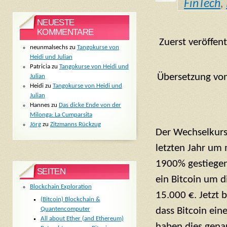
FinTech
,
NEUESTE
KOMMENTARE
Zuerst veröffen
neunmalsechs
zu
Tangokurse von
Heidi und Julian
Patricia
zu
Tangokurse von Heidi und
Übersetzung von
Julian
Heidi
zu
Tangokurse von Heidi und
Julian
Hannes
zu
Das dicke Ende von der
Milonga: La Cumparsita
Jörg
zu
Zitzmanns Rückzug
Der Wechselkur
letzten Jahr um
1900% gestiegen,
SEITEN
ein Bitcoin um 
Blockchain Exploration
15.000 €. Jetzt 
(Bitcoin) Blockchain &
Quantencomputer
dass Bitcoin eine
All about Ether (and Ethereum)
haben dies gena