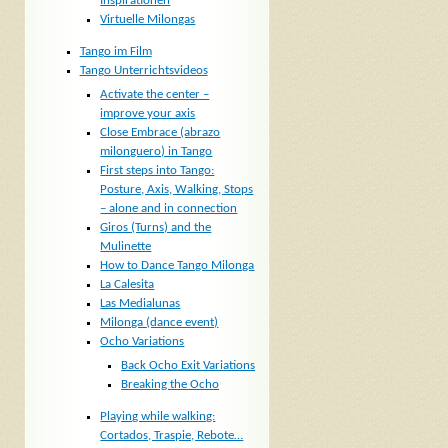
Inspirationen
Virtuelle Milongas
Tango im Film
Tango Unterrichtsvideos
Activate the center –
improve your axis
Close Embrace (abrazo
milonguero) in Tango
First steps into Tango:
Posture, Axis, Walking, Stops
– alone and in connection
Giros (Turns) and the
Mulinette
How to Dance Tango Milonga
La Calesita
Las Medialunas
Milonga (dance event)
Ocho Variations
Back Ocho Exit Variations
Breaking the Ocho
Playing while walking:
Cortados, Traspie, Rebote…