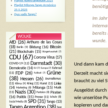
Playlist NuevoTangoRave 2025
Playlist Milonga Tango Armónico
benötig
25.5.2025
Quo vadis Tango?
Im Jahr
interna
bereits
WOLKE
wurde.
AfD
(26)
Arthuro de las Cosas
Bitcoin
(18)
Bildung
(16)
Berlin
(9)
(21)
Blockchain
(15)
Bürgerhaushalt
(7)
CDU
(67)
Corona Virus
(17)
Darmstadt
(30)
Und dann kam da
COVID-19
(12)
Demokratie
(14)
Fahrrad
EU
(7)
Europa
(7)
Grüne
FDP
(26)
Derzeit macht si
(11)
Fußball
(7)
(38)
Hessen
(26)
Journalismus
braucht zu viel
(11)
Krieg
(11)
Kunst
(11)
Linke
Klima
(9)
Milonga
(15)
(14)
Musik
Marketing
(8)
Ausgelöst durch 
Nazis
(30)
Piraten
(11)
Parteien
(8)
Politik
(15)
(16)
Presse
(11)
wie unseriöse Pu
Schule
(8)
SPD
(31)
Tango
(13)
Social Media
(8)
kopieren und da
Tango Argentino
(38)
Tanz