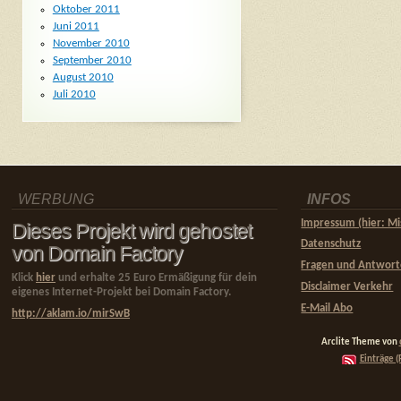
Oktober 2011
Juni 2011
November 2010
September 2010
August 2010
Juli 2010
WERBUNG
INFOS
Impressum (hier: Mi
Dieses Projekt wird gehostet
Datenschutz
von Domain Factory
Fragen und Antwor
Klick
hier
und erhalte 25 Euro Ermäßigung für dein
Disclaimer Verkehr
eigenes Internet-Projekt bei Domain Factory.
E-Mail Abo
http://aklam.io/mirSwB
Arclite Theme von
Einträge (