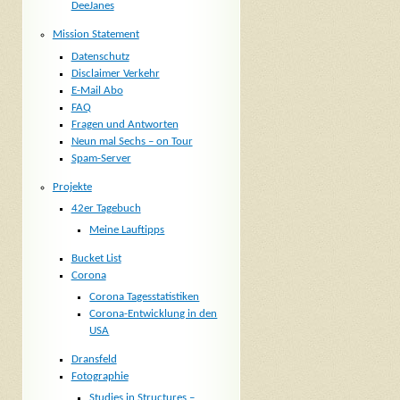
DeeJanes
Mission Statement
Datenschutz
Disclaimer Verkehr
E-Mail Abo
FAQ
Fragen und Antworten
Neun mal Sechs – on Tour
Spam-Server
Projekte
42er Tagebuch
Meine Lauftipps
Bucket List
Corona
Corona Tagesstatistiken
Corona-Entwicklung in den
USA
Dransfeld
Fotographie
Studies in Structures –