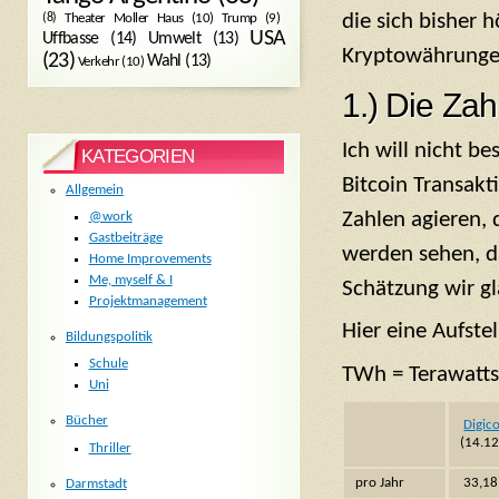
die sich bisher 
Trump
(9)
(8)
Theater Moller Haus
(10)
USA
Umwelt
(13)
Uffbasse
(14)
Kryptowährungen
(23)
Wahl
(13)
Verkehr
(10)
1.) Die Zah
Ich will nicht b
KATEGORIEN
Bitcoin Transakt
Allgemein
Zahlen agieren, 
@work
Gastbeiträge
werden sehen, d
Home Improvements
Me, myself & I
Schätzung wir g
Projektmanagement
Hier eine Aufste
Bildungspolitik
Schule
TWh = Terawatt
Uni
Bücher
Digic
(14.1
Thriller
pro Jahr
33,18
Darmstadt