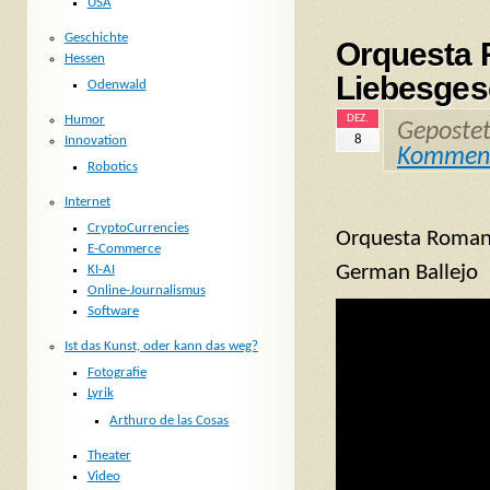
USA
Geschichte
Orquesta 
Hessen
Liebesges
Odenwald
DEZ.
Humor
Geposte
8
Innovation
Kommen
Robotics
Internet
CryptoCurrencies
Orquesta Romant
E-Commerce
German Ballejo
KI-AI
Online-Journalismus
Software
Ist das Kunst, oder kann das weg?
Fotografie
Lyrik
Arthuro de las Cosas
Theater
Video