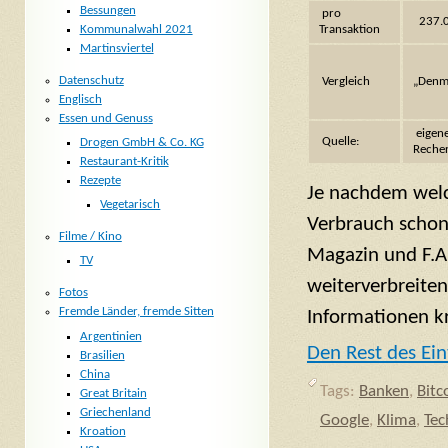
Bessungen
pro
237.
Transaktion
Kommunalwahl 2021
Martinsviertel
Datenschutz
Vergleich
„Denm
Englisch
Essen und Genuss
eigen
Quelle:
Drogen GmbH & Co. KG
Reche
Restaurant-Kritik
Rezepte
Je nachdem welc
Vegetarisch
Verbrauch schon
Filme / Kino
Magazin und F.A.
TV
weiterverbreiten
Fotos
Fremde Länder, fremde Sitten
Informationen kri
Argentinien
Den Rest des Ein
Brasilien
China
Tags:
Banken
,
Bitc
Great Britain
Griechenland
Google
,
Klima
,
Tec
Kroation