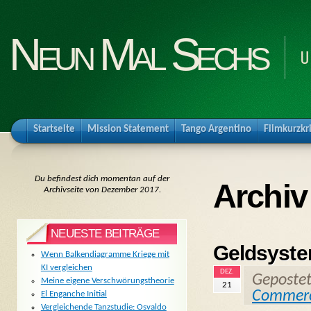
Neun Mal Sechs
U
Startseite
Mission Statement
Tango Argentino
Filmkurzkr
Du befindest dich momentan auf der
Archiv
Archivseite von Dezember 2017.
NEUESTE BEITRÄGE
Geldsyste
Wenn Balkendiagramme Kriege mit
KI vergleichen
DEZ.
Geposte
Meine eigene Verschwörungstheorie
21
Commer
El Enganche Initial
Vergleichende Tanzstudie: Osvaldo