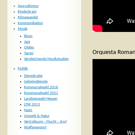
Journalismus
Kinderkram
Klimawandel
Kommunikation
Musik
Blues
Jazz
Oldies
Orquesta Romant
Tango
Vergleichende Musikstudien
Politik
Demokratie
Geheimdienste
Kommunalwahl 2016
Kommunalwahl 2021
Landtagswahl Hessen
LTW 2013
Nazis
Umwelt & Natur
Vertreibung – Flucht – Asyl
Waffenexport