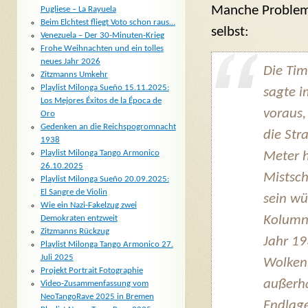
Manche Probleme
Pugliese – La Rayuela
Beim Elchtest fliegt Voto schon raus…
selbst:
Venezuela – Der 30-Minuten-Krieg
Frohe Weihnachten und ein tolles
neues Jahr 2026
Die Tim
Zitzmanns Umkehr
Playlist Milonga Sueño 15.11.2025:
sagte i
Los Mejores Éxitos de la Época de
voraus,
Oro
Gedenken an die Reichspogromnacht
die Str
1938
Playlist Milonga Tango Armonico
Meter 
26.10.2025
Mistsch
Playlist Milonga Sueño 20.09.2025:
El Sangre de Violin
sein wü
Wie ein Nazi-Fakelzug zwei
Kolumni
Demokraten entzweit
Zitzmanns Rückzug
Jahr 19
Playlist Milonga Tango Armonico 27.
Juli 2025
Wolkenk
Projekt Portrait Fotographie
außerha
Video-Zusammenfassung vom
NeoTangoRave 2025 in Bremen
Endlag