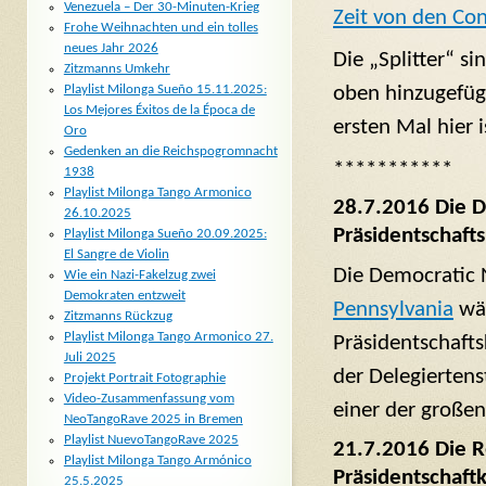
Venezuela – Der 30-Minuten-Krieg
Zeit von den Co
Frohe Weihnachten und ein tolles
neues Jahr 2026
Die „Splitter“ s
Zitzmanns Umkehr
oben hinzugefüg
Playlist Milonga Sueño 15.11.2025:
Los Mejores Éxitos de la Época de
ersten Mal hier i
Oro
Gedenken an die Reichspogromnacht
***********
1938
Playlist Milonga Tango Armonico
28.7.2016 Die D
26.10.2025
Präsidentschaft
Playlist Milonga Sueño 20.09.2025:
El Sangre de Violin
Die Democratic 
Wie ein Nazi-Fakelzug zwei
Demokraten entzweit
Pennsylvania
wäh
Zitzmanns Rückzug
Playlist Milonga Tango Armonico 27.
Präsidentschafts
Juli 2025
der Delegiertens
Projekt Portrait Fotographie
Video-Zusammenfassung vom
einer der großen
NeoTangoRave 2025 in Bremen
Playlist NuevoTangoRave 2025
21.7.2016 Die R
Playlist Milonga Tango Armónico
Präsidentschaft
25.5.2025