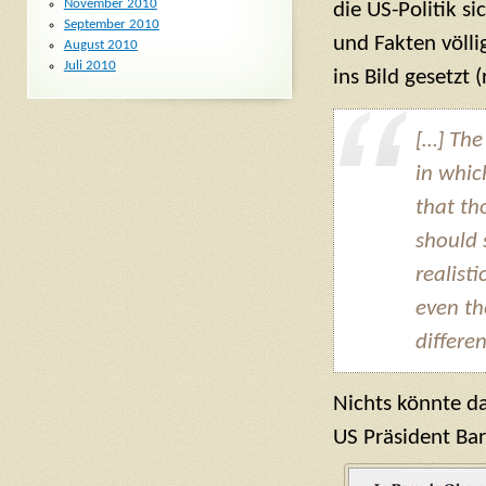
November 2010
die US-Politik s
September 2010
und Fakten völli
August 2010
Juli 2010
ins Bild gesetzt
[…] The 
in whic
that th
should 
realist
even th
differe
Nichts könnte da
US Präsident Ba