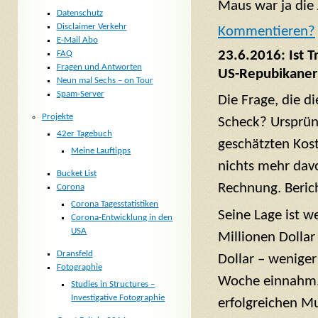
Maus war ja die 
Datenschutz
Disclaimer Verkehr
Komm
entieren?
E-Mail Abo
23.6.2016: Ist 
FAQ
Fragen und Antworten
US-Repubikaner 
Neun mal Sechs – on Tour
Spam-Server
Die Frage, die d
Projekte
Scheck? Ursprün
42er Tagebuch
geschätzten Kost
Meine Lauftipps
nichts mehr davo
Bucket List
Rechnung. Beric
Corona
Corona Tagesstatistiken
Seine Lage ist 
Corona-Entwicklung in den
USA
Millionen Dollar
Dransfeld
Dollar – weniger
Fotographie
Woche einnahm.
Studies in Structures –
Investigative Fotographie
erfolgreichen M