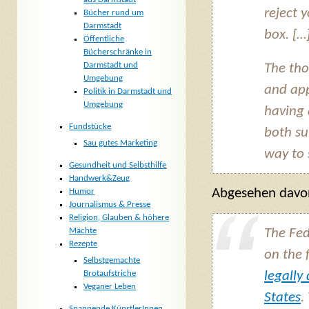
reject 
Bücher rund um
Darmstadt
box. […
Öffentliche
Bücherschränke in
Darmstadt und
The tho
Umgebung
and app
Politik in Darmstadt und
Umgebung
having 
Fundstücke
both su
Sau gutes Marketing
way to 
Gesundheit und Selbsthilfe
Handwerk&Zeug
Abgesehen davon
Humor
Journalismus & Presse
Religion, Glauben & höhere
Mächte
The Fed
Rezepte
on the 
Selbstgemachte
legally
Brotaufstriche
Veganer Leben
States
.
Spannende KünstlerInnen