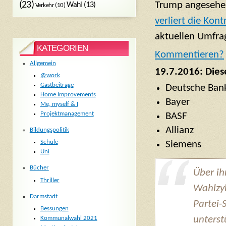
(23)
Trump angesehen,
Wahl
(13)
Verkehr
(10)
verliert die Kont
aktuellen Umfrag
KATEGORIEN
Komm
entieren?
Allgemein
19.7.2016: Dies
@work
Gastbeiträge
Deutsche Ban
Home Improvements
Bayer
Me, myself & I
Projektmanagement
BASF
Allianz
Bildungspolitik
Schule
Siemens
Uni
Bücher
Über ih
Thriller
Wahlzyk
Darmstadt
Partei-
Bessungen
unterst
Kommunalwahl 2021