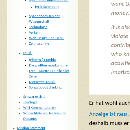
want U.
Lyrik-Sammlung
money.
Spannendes aus der
Wissenschaft
It is a
Technologie
Verkehr
violate 
Web-Design und HTML
Zeitmaschine
contrib
Musik
who kno
(Elektro-) Cumbia
activit
Die größten musikalischen
F/M – Duette / Duelle aller
impris
Zeiten
Merkzettel Musik
Songs about drinking
Schwarze Liste
Er hat wohl auc
Teeologie
WM Kommentatoren
Anzeige ist raus
.
Wunschliste an DeeJays und
DeeJanes
deshalb muss er 
Mission Statement