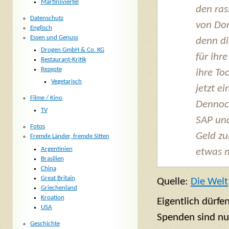
Martinsviertel
den ra
Datenschutz
von Don
Englisch
Essen und Genuss
denn di
Drogen GmbH & Co. KG
für ihr
Restaurant-Kritik
Rezepte
ihre To
Vegetarisch
jetzt e
Filme / Kino
Dennoch
TV
SAP und
Fotos
Geld z
Fremde Länder, fremde Sitten
Argentinien
etwas 
Brasilien
China
Great Britain
Quelle:
Die Welt
Griechenland
Kroation
Eigentlich dürf
USA
Spenden sind nur
Geschichte