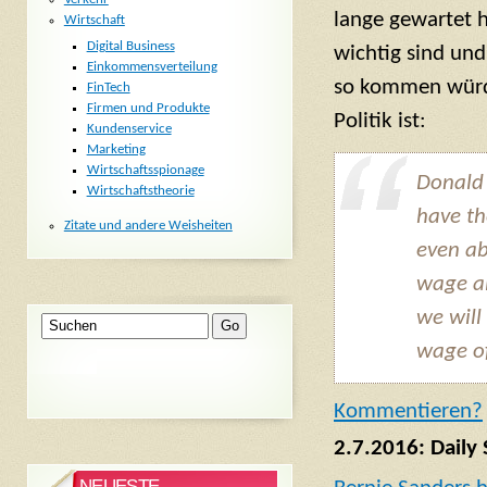
lange gewartet h
Wirtschaft
Digital Business
wichtig sind und
Einkommensverteilung
so kommen würde
FinTech
Firmen und Produkte
Politik ist:
Kundenservice
Marketing
Wirtschaftsspionage
Donald 
Wirtschaftstheorie
have th
Zitate und andere Weisheiten
even ab
wage al
we will
wage of
Komm
entieren?
2.7.2016: Daily 
NEUESTE