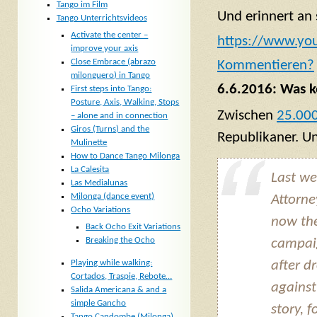
Tango im Film
Und erinnert an 
Tango Unterrichtsvideos
Activate the center –
https://www.y
improve your axis
Close Embrace (abrazo
Komm
entieren?
milonguero) in Tango
6.6.2016: Was k
First steps into Tango:
Posture, Axis, Walking, Stops
Zwischen
25.000
– alone and in connection
Giros (Turns) and the
Republikaner. U
Mulinette
How to Dance Tango Milonga
La Calesita
Last we
Las Medialunas
Milonga (dance event)
Attorne
Ocho Variations
now th
Back Ocho Exit Variations
Breaking the Ocho
campaig
Playing while walking:
after d
Cortados, Traspie, Rebote…
against
Salida Americana & and a
simple Gancho
story, 
Tango Candombe (Milonga)