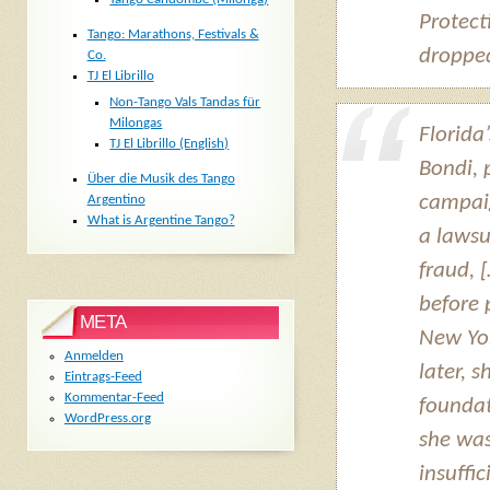
Protect
Tango: Marathons, Festivals &
dropped
Co.
TJ El Librillo
Non-Tango Vals Tandas für
Milongas
Florida
TJ El Librillo (English)
Bondi, 
Über die Musik des Tango
campaig
Argentino
What is Argentine Tango?
a lawsu
fraud, 
before 
META
New Yor
Anmelden
later, 
Eintrags-Feed
Kommentar-Feed
founda
WordPress.org
she was
insuffi