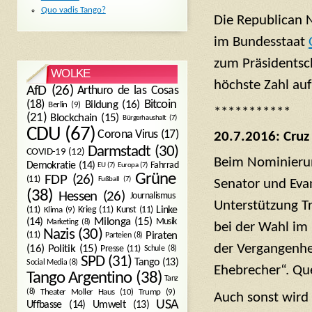
Quo vadis Tango?
Die Republican 
im Bundesstaat
zum Präsidentsch
WOLKE
höchste Zahl au
AfD
(26)
Arthuro de las Cosas
Bitcoin
(18)
Bildung
(16)
Berlin
(9)
***********
(21)
Blockchain
(15)
Bürgerhaushalt
(7)
CDU
(67)
Corona Virus
(17)
20.7.2016: Cru
Darmstadt
(30)
COVID-19
(12)
Beim Nominierun
Demokratie
(14)
Fahrrad
EU
(7)
Europa
(7)
Grüne
FDP
(26)
(11)
Fußball
(7)
Senator und Evan
(38)
Hessen
(26)
Journalismus
Unterstützung Tr
(11)
Krieg
(11)
Kunst
(11)
Linke
Klima
(9)
Milonga
(15)
(14)
Musik
Marketing
(8)
bei der Wahl im
Nazis
(30)
Piraten
(11)
Parteien
(8)
der Vergangenhe
Politik
(15)
(16)
Presse
(11)
Schule
(8)
SPD
(31)
Tango
(13)
Social Media
(8)
Ehebrecher“. Que
Tango Argentino
(38)
Tanz
Trump
(9)
(8)
Theater Moller Haus
(10)
Auch sonst wird 
USA
Umwelt
(13)
Uffbasse
(14)