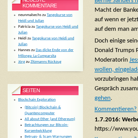
Bernie Sanders 
KOMMENTARE
Macht der Banke
neunmalsechs
zu
Tangokurse von
auf wenn er jetz
Heidi und Julian
Patricia
zu
Tangokurse von Heidi und
auf dem man am 
Julian
Heidi
zu
Tangokurse von Heidi und
Doch einige sein
Julian
Donald Trumps Pr
Hannes
zu
Das dicke Ende von der
Milonga: La Cumparsita
Moderatorin
Jes
Jörg
zu
Zitzmanns Rückzug
wollen, eingela
vorzubringen hab
Gespräch zusamm
SEITEN
gehen
.
Blockchain Exploration
(Bitcoin) Blockchain &
Komm
entieren?
Quantencomputer
1.7.2016: Werb
All about Ether (and Ethereum)
Betrachtungen zur Bitcoin-
https://www.y
Kursentwicklung
Betrugs- & Scam Warnungen