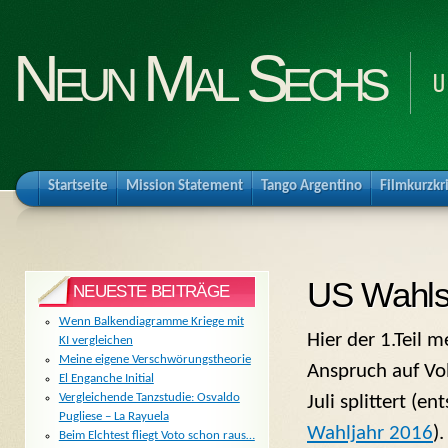
Neun Mal Sechs
U
Startseite
Mission Statement
Tango Argentino
Filmkurzkr
US Wahlspl
NEUESTE BEITRÄGE
Wenn Balkendiagramme Kriege mit
Hier der 1.Teil 
KI vergleichen
Meine eigene Verschwörungstheorie
Anspruch auf Vol
El Enganche Initial
Vergleichende Tanzstudie: Osvaldo
Juli splittert (e
Pugliese – La Rayuela
Wahljahr 2016
)
Beim Elchtest fliegt Voto schon raus…