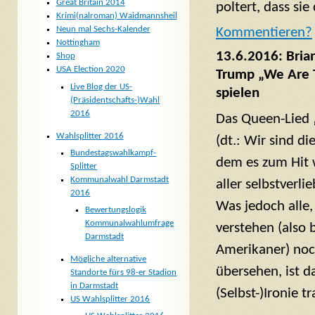
Great Britain 2014
poltert, dass sie
Krimi(nalroman) Waidmannsheil
Neun mal Sechs-Kalender
Komm
entieren?
Nottingham
13.6.2016: Bria
Shop
USA Election 2020
Trump „We Are 
Live Blog der US-
spielen
(Präsidentschafts-)Wahl
2016
Das Queen-Lied
Wahlsplitter 2016
(dt.: Wir sind di
Bundestagswahlkampf-
dem es zum Hit
Splitter
Kommunalwahl Darmstadt
aller selbstverl
2016
Was jedoch alle,
Bewertungslogik
Kommunalwahlumfrage
verstehen (also 
Darmstadt
Amerikaner) noc
Mögliche alternative
übersehen, ist da
Standorte fürs 98-er Stadion
in Darmstadt
(Selbst-)Ironie tr
US Wahlsplitter 2016