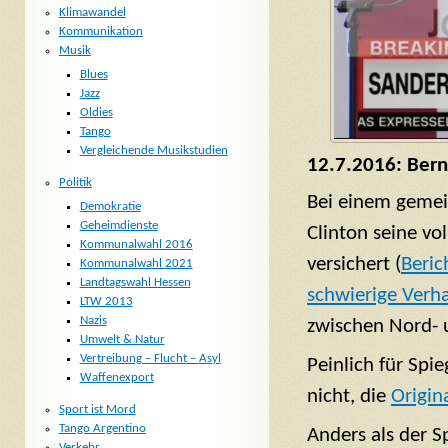
Klimawandel
Kommunikation
Musik
Blues
Jazz
Oldies
Tango
Vergleichende Musikstudien
12.7.2016: Bern
Politik
Bei einem gemei
Demokratie
Geheimdienste
Clinton seine v
Kommunalwahl 2016
versichert (
Beric
Kommunalwahl 2021
Landtagswahl Hessen
schwierige Ver
LTW 2013
Nazis
zwischen Nord- 
Umwelt & Natur
Vertreibung – Flucht – Asyl
Peinlich für Spi
Waffenexport
nicht, die
Origin
Sport ist Mord
Tango Argentino
Anders als der S
Verkehr