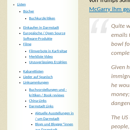
von Trumps Sohn
Listen
McGarry ihm ge
Bücher
Buchkurzkritiken
Quite w
Einkaufen in Darmstadt
Europäische / Open Source
emails 
Software-Produkte
bowl fo
Filme
Filmverbote in Karfreitag
comple
Merkliste Video
Unzuverlässiges Erzählen
Given h
Kabarettisten
immigra
Lieder auf Spanisch
Linksammlungen
he woul
Buchvorstellungen und -
money; 
kritiken / Book reviews
China-Links
dangero
Darmstadt Links
Aktuelle Ausstellungen in
The US 
/ um Darmstadt
Blogs und Blogger*innen
people,
aus Darmstadt