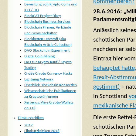
Komm
entieren?
Bewertung von Krypto Coins und
ICO / ITO
28.6.2016: „Mill
BlockCAT Project Diary
Parlamentsmitg
Blockchain Business Services
Blockchain Firmen, Verbände
Anlässlich seine
und Gemeinschaften
schottischen Pa
Blockketten-Lesestoff (aka
Blockchain Article Collection)
nachdem er selbs
DAO Blockchain Experiment
Digital Coin Mining
Eintrag hier vo
FAQ zur Krypto-Kauf / Krypto
behauptet hatte,
Trading
Große Crypto Currency Hacks
Brexit-Abstimmu
Lightning Network
Überblick Blockchain Konsortien
gestimmt)
– natü
Wissenschaftliche Publikationen
in Schottland
von
zu Kryptowährungen
Xerberus: Viele Crypto-Wallets
mexikanische Fl
on a Pi
Die erste Bettel
Filmkurzkritiken
2017
schottischen Par
Filmkurzkritiken 2016