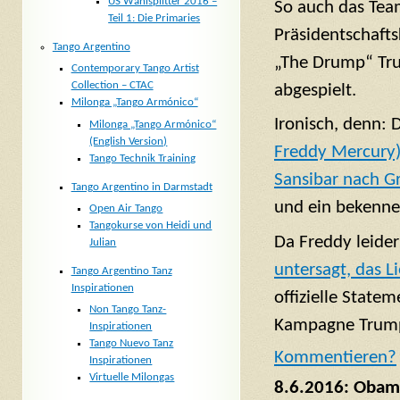
US Wahlsplitter 2016 –
So auch das Tea
Teil 1: Die Primaries
Präsidentschafts
Tango Argentino
„The Drump“ Tru
Contemporary Tango Artist
Collection – CTAC
abgespielt.
Milonga „Tango Armónico“
Ironisch, denn: 
Milonga „Tango Armónico“
(English Version)
Freddy Mercury)
Tango Technik Training
Sansibar nach G
Tango Argentino in Darmstadt
und ein bekennen
Open Air Tango
Tangokurse von Heidi und
Da Freddy leider
Julian
untersagt, das 
Tango Argentino Tanz
Inspirationen
offizielle Statem
Non Tango Tanz-
Kampagne Trumps
Inspirationen
Tango Nuevo Tanz
Komm
entieren?
Inspirationen
Virtuelle Milongas
8.6.2016: Obama