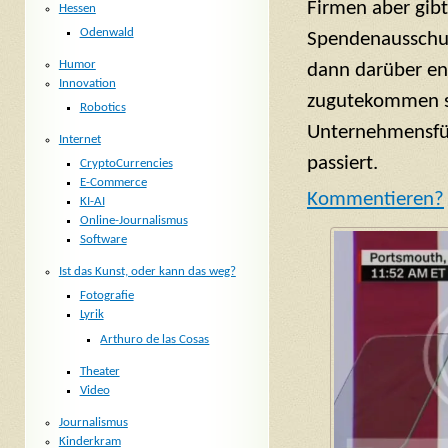
Firmen aber gibt
Hessen
Odenwald
Spendenausschus
Humor
dann darüber en
Innovation
zugutekommen so
Robotics
Unternehmensfü
Internet
passiert.
CryptoCurrencies
E-Commerce
Komm
entieren?
KI-AI
Online-Journalismus
Software
Ist das Kunst, oder kann das weg?
Fotografie
Lyrik
Arthuro de las Cosas
Theater
Video
Journalismus
Kinderkram