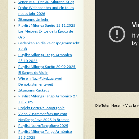
Venezuela – Der 30-Minuten-Krieg
Frohe Weihnachten und ein tolles
neues Jahr 2026
Zitzmanns Umkehr
Playlist Milonga Sueño 15.11.2025:
Los Mejores Éxitos de la Época de
Oro
Gedenken an die Reichspogromnacht
1938
Playlist Milonga Tango Armonico
26.10.2025
Playlist Milonga Sueño 20.09.2025:
El Sangre de Violin
Wie ein Nazi-Fakelzug zwei
Demokraten entzweit
Zitzmanns Rückzug
Playlist Milonga Tango Armonico 27.
Juli 2025
Die Toten Hosen – Viva la 
Projekt Portrait Fotographie
Video-Zusammenfassung vom
NeoTangoRave 2025 in Bremen
Playlist NuevoTangoRave 2025
Playlist Milonga Tango Armónico
25.5.2025