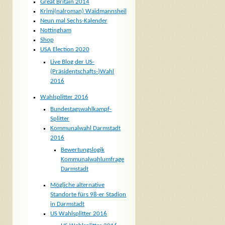
Great Britain 2014
Krimi(nalroman) Waidmannsheil
Neun mal Sechs-Kalender
Nottingham
Shop
USA Election 2020
Live Blog der US-
(Präsidentschafts-)Wahl
2016
Wahlsplitter 2016
Bundestagswahlkampf-
Splitter
Kommunalwahl Darmstadt
2016
Bewertungslogik
Kommunalwahlumfrage
Darmstadt
Mögliche alternative
Standorte fürs 98-er Stadion
in Darmstadt
US Wahlsplitter 2016