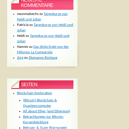
KOMMENTARE
neunmalsechs
zu
Tangokurse von
Heidi und Julian
Patricia
zu
Tangokurse von Heidi und
Julian
Heidi
zu
Tangokurse von Heidi und
Julian
Hannes
zu
Das dicke Ende von der
Milonga: La Cumparsita
Jörg
zu
Zitzmanns Rückzug
SEITEN
Blockchain Exploration
(Bitcoin) Blockchain &
Quantencomputer
All about Ether (and Ethereum)
Betrachtungen zur Bitcoin-
Kursentwicklung
Betrugs- & Scam Warnungen