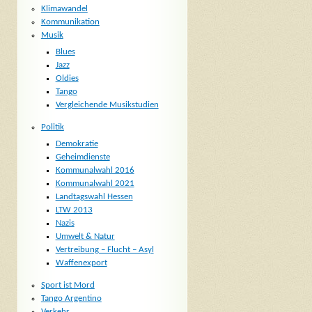
Klimawandel
Kommunikation
Musik
Blues
Jazz
Oldies
Tango
Vergleichende Musikstudien
Politik
Demokratie
Geheimdienste
Kommunalwahl 2016
Kommunalwahl 2021
Landtagswahl Hessen
LTW 2013
Nazis
Umwelt & Natur
Vertreibung – Flucht – Asyl
Waffenexport
Sport ist Mord
Tango Argentino
Verkehr