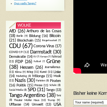
Quo vadis Tango?
WOLKE
AfD
(26)
Arthuro de las Cosas
Bitcoin
(18)
Bildung
(16)
Berlin
(9)
(21)
Blockchain
(15)
Bürgerhaushalt
(7)
CDU
(67)
Corona Virus
(17)
Darmstadt
(30)
COVID-19
(12)
Demokratie
(14)
Fahrrad
EU
(7)
Europa
(7)
Grüne
FDP
(26)
(11)
Fußball
(7)
(38)
Hessen
(26)
Journalismus
(11)
Krieg
(11)
Kunst
(11)
Linke
Klima
(9)
Milonga
(15)
(14)
Musik
Marketing
(8)
Nazis
(30)
Piraten
(11)
Parteien
(8)
Politik
(15)
(16)
Presse
(11)
Schule
(8)
SPD
(31)
Tango
(13)
Social Media
(8)
Bisher keine Ko
Tango Argentino
(38)
Tanz
Trump
(9)
(8)
Theater Moller Haus
(10)
USA
Umwelt
(13)
Uffbasse
(14)