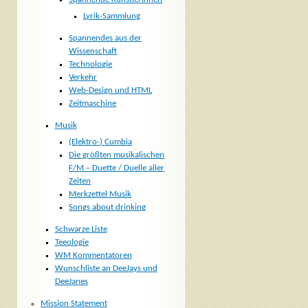
Lyrik-Sammlung
Spannendes aus der
Wissenschaft
Technologie
Verkehr
Web-Design und HTML
Zeitmaschine
Musik
(Elektro-) Cumbia
Die größten musikalischen
F/M – Duette / Duelle aller
Zeiten
Merkzettel Musik
Songs about drinking
Schwarze Liste
Teeologie
WM Kommentatoren
Wunschliste an DeeJays und
DeeJanes
Mission Statement