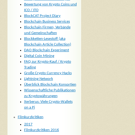
Bewertung von Krypto Coins und
ICO / ITO
BlockCAT Project Diary
Blockchain Business Services
Blockchain Firmen, Verbände
und Gemeinschaften
Blockketten-Lesestoff (aka
Blockchain Article Collection)
DAO Blockchain Experiment
Digital Coin Mining
FAQ zur Krypto-Kauf / Krypto
Trading
Große Crypto Currency Hacks
Lightning Network
Überblick Blockchain Konsortien
Wissenschaftliche Publikationen
zu Kryptowährungen
Xerberus: Viele Crypto-Wallets
on a Pi
Filmkurzkritiken
2017
Filmkurzkritiken 2016