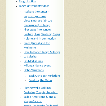
Tango im Film
Tango Unterrichtsvideos
Activate the center –
improve your axis
Close Embrace (abrazo
milonguero) in Tango
First steps into Tango:
Posture, Axis, Walking, Stops
– alone and in connection
Giros (Turns) and the
Mulinette
How to Dance Tango Milonga
La Calesita
Las Medialunas
Milonga (dance event)
Ocho Variations
Back Ocho Exit Variations
Breaking the Ocho
Playing while walking:
Cortados, Traspie, Rebote…
Salida Americana & and a
simple Gancho
Tango Candombe (Milonga)