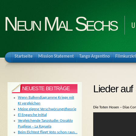
Neun Mal Sechs
U
Startseite
Mission Statement
Tango Argentino
Filmkurzkr
Lieder auf
NEUESTE BEITRÄGE
Wenn Balkendiagramme Kriege mit
KI vergleichen
Die Toten Hosen – Días Co
Meine eigene Verschwörungstheorie
El Enganche Initial
Vergleichende Tanzstudie: Osvaldo
Pugliese – La Rayuela
Beim Elchtest fliegt Voto schon raus…