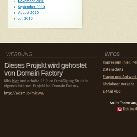
November 2010
September 2010
August 2010
Juli 2010
WERBUNG
INFOS
Impressum (hier: Mi
Dieses Projekt wird gehostet
Datenschutz
von Domain Factory
Fragen und Antwor
Klick
hier
und erhalte 25 Euro Ermäßigung für dein
Disclaimer Verkehr
eigenes Internet-Projekt bei Domain Factory.
E-Mail Abo
http://aklam.io/mirSwB
Arclite Theme von
Einträge (