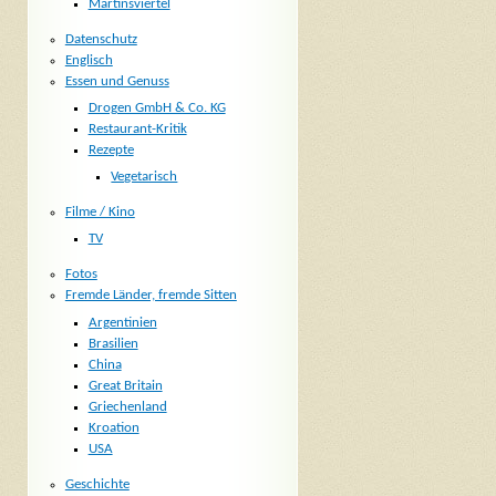
Martinsviertel
Datenschutz
Englisch
Essen und Genuss
Drogen GmbH & Co. KG
Restaurant-Kritik
Rezepte
Vegetarisch
Filme / Kino
TV
Fotos
Fremde Länder, fremde Sitten
Argentinien
Brasilien
China
Great Britain
Griechenland
Kroation
USA
Geschichte