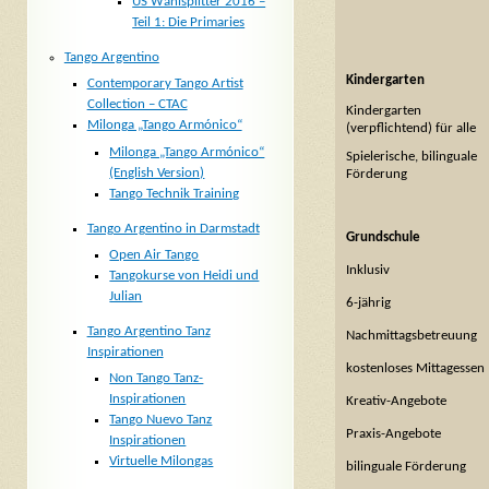
US Wahlsplitter 2016 –
Teil 1: Die Primaries
Tango Argentino
Kindergarten
Contemporary Tango Artist
Collection – CTAC
Kindergarten
Milonga „Tango Armónico“
(verpflichtend) für alle
Milonga „Tango Armónico“
Spielerische, bilinguale
(English Version)
Förderung
Tango Technik Training
Tango Argentino in Darmstadt
Grundschule
Open Air Tango
Inklusiv
Tangokurse von Heidi und
Julian
6-jährig
Tango Argentino Tanz
Nachmittagsbetreuung
Inspirationen
kostenloses Mittagessen
Non Tango Tanz-
Inspirationen
Kreativ-Angebote
Tango Nuevo Tanz
Praxis-Angebote
Inspirationen
Virtuelle Milongas
bilinguale Förderung