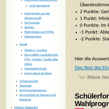
Übereinstim
Lyrik-Sammlung
2 Punkte: Ge
Spannendes aus der
1 Punkt: Min
Wissenschaft
Technologie
0 Punkte: Im
Verkehr
-1 Punkt: Abl
Web-Design und HTML
Zeitmaschine
-2 Punkte: St
Musik
(Elektro-) Cumbia
Die größten musikalischen
Hier die Auswer
F/M – Duette / Duelle aller
Zeiten
Den Rest des Ein
Merkzettel Musik
Songs about drinking
Tags:
Bildung
,
Hes
Schwarze Liste
Teeologie
WM Kommentatoren
Schülerfo
Wunschliste an DeeJays und
DeeJanes
Wahlprogr
Mission Statement