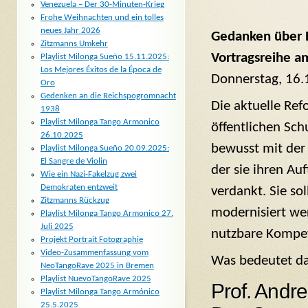
Venezuela – Der 30-Minuten-Krieg
Frohe Weihnachten und ein tolles
neues Jahr 2026
Gedanken über 
Zitzmanns Umkehr
Vortragsreihe a
Playlist Milonga Sueño 15.11.2025:
Los Mejores Éxitos de la Época de
Donnerstag, 16.
Oro
Gedenken an die Reichspogromnacht
Die aktuelle Ref
1938
Playlist Milonga Tango Armonico
öffentlichen Sch
26.10.2025
bewusst mit der 
Playlist Milonga Sueño 20.09.2025:
El Sangre de Violin
der sie ihren Auf
Wie ein Nazi-Fakelzug zwei
Demokraten entzweit
verdankt. Sie sol
Zitzmanns Rückzug
modernisiert we
Playlist Milonga Tango Armonico 27.
Juli 2025
nutzbare Kompet
Projekt Portrait Fotographie
Video-Zusammenfassung vom
Was bedeutet das
NeoTangoRave 2025 in Bremen
Playlist NuevoTangoRave 2025
Prof. Andr
Playlist Milonga Tango Armónico
25.5.2025