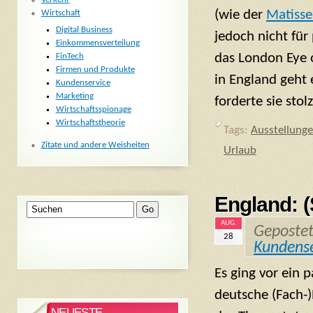
(wie der
Matisse
Wirtschaft
Digital Business
jedoch nicht für
Einkommensverteilung
das London Eye 
FinTech
Firmen und Produkte
in England geht
Kundenservice
Marketing
forderte sie stol
Wirtschaftsspionage
Wirtschaftstheorie
Tags:
Ausstellung
Zitate und andere Weisheiten
Urlaub
England: (
AUG.
Geposte
28
Kundense
Es ging vor ein 
deutsche (Fach-)
NEUESTE