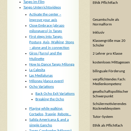
Tango im Film
Ethik Pflichtfach
Tango Unterrichtsvideos
Activate the center –
Gesamtschule als
improve your axis
Normalform
Close Embrace (abrazo
milonguero) in Tango
Inklusiv
First steps into Tango:
Klassengröße max 20
Posture, Axis, Walking, Stops
Schüler
– alone and in connection
Giros (Turns) and the
2 Lehrer pro Klasse
Mulinette
kostenloses Mittagessen
How to Dance Tango Milonga
La Calesita
bilinguale Förderung
Las Medialunas
verpflichtendes Fach:
Milonga (dance event)
Medienkompetenz
Ocho Variations
gesellschaftspolitischer
Back Ocho Exit Variations
Schwerpunkt
Breaking the Ocho
Schülermotivierendes
Rückmeldesystem
Playing while walking:
Cortados, Traspie, Rebote…
Tutor-System
Salida Americana & and a
simple Gancho
Ethik als Pflichtfach
Tango Candombe (Milonga)