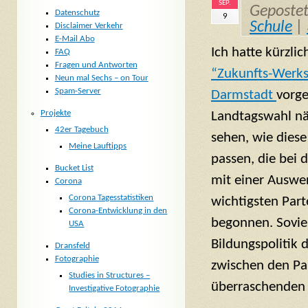
SEP.
Geposte
Datenschutz
9
Schule
|
Disclaimer Verkehr
E-Mail Abo
Ich hatte kürzli
FAQ
Fragen und Antworten
“Zukunfts-Werks
Neun mal Sechs – on Tour
Spam-Server
Darmstadt
vorge
Projekte
Landtagswahl nä
42er Tagebuch
sehen, wie dies
Meine Lauftipps
passen, die bei 
Bucket List
mit einer Auswe
Corona
Corona Tagesstatistiken
wichtigsten Par
Corona-Entwicklung in den
begonnen. Soviel
USA
Bildungspolitik 
Dransfeld
Fotographie
zwischen den Pa
Studies in Structures –
überraschenden 
Investigative Fotographie