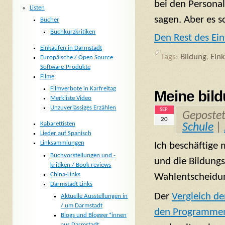
bei den Personal
Listen
sagen. Aber es s
Bücher
Buchkurzkritiken
Den Rest des Ein
Einkaufen in Darmstadt
Tags:
Bildung
,
Ein
Europäische / Open Source
Software-Produkte
Filme
Filmverbote in Karfreitag
Meine bild
Merkliste Video
Unzuverlässiges Erzählen
SEP.
Geposte
20
Kabarettisten
Schule
|
Lieder auf Spanisch
Linksammlungen
Ich beschäftige 
Buchvorstellungen und -
und die Bildungs
kritiken / Book reviews
China-Links
Wahlentscheidun
Darmstadt Links
Der
Vergleich de
Aktuelle Ausstellungen in
/ um Darmstadt
den Programmen
Blogs und Blogger*innen
aus Darmstadt