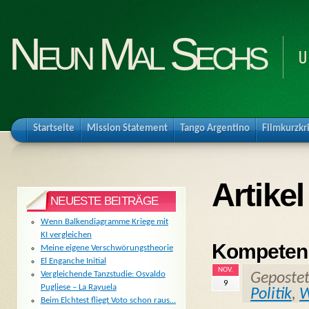
Neun Mal Sechs
U
Startseite
Mission Statement
Tango Argentino
Filmkurzkr
Artike
NEUESTE BEITRÄGE
Wenn Balkendiagramme Kriege mit
KI vergleichen
Kompetenz
Meine eigene Verschwörungstheorie
El Enganche Initial
NOV.
Vergleichende Tanzstudie: Osvaldo
Geposte
9
Pugliese – La Rayuela
Politik
,
W
Beim Elchtest fliegt Voto schon raus…