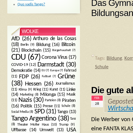
Das Gymna
Quo vadis Tango?
Bildungsan
WOLKE
AfD
(26)
Arthuro de las Cosas
Bitcoin
(18)
Bildung
(16)
Berlin
(9)
(21)
Blockchain
(15)
Bürgerhaushalt
(7)
CDU
(67)
Corona Virus
(17)
Tags:
Bildung
,
Kom
Darmstadt
(30)
COVID-19
(12)
Schule
Demokratie
(14)
Fahrrad
EU
(7)
Europa
(7)
Grüne
FDP
(26)
(11)
Fußball
(7)
(38)
Hessen
(26)
Journalismus
Die gute al
(11)
Krieg
(11)
Kunst
(11)
Linke
Klima
(9)
Milonga
(15)
(14)
Musik
Marketing
(8)
FEB.
Nazis
(30)
Piraten
(11)
Geposte
Parteien
(8)
28
Politik
(15)
(16)
Presse
(11)
Schule
(8)
Wirtscha
SPD
(31)
Tango
(13)
Social Media
(8)
Tango Argentino
(38)
Die Werber von 
Tanz
Trump
(9)
(8)
Theater Moller Haus
(10)
eine FANTA KLAS
USA
Umwelt
(13)
Uffbasse
(14)