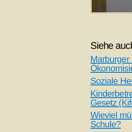
Siehe auc
Marburger B
Ökonomisi
Soziale He
Kinderbetr
Gesetz (Ki
Wieviel mü
Schule?