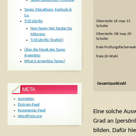
Tango: Marathons, Festivals &
Co.
Oberstufe: LK max 15
TJ El Librillo
Schüler
Non-Tango Vals Tandas für
Oberstufe: GK max 20
Milongas
Schüler
TJ El Librillo (English)
freie Prüfungsfächerwah
Über die Musik des Tango
Argentino
freie LK-Wahl
What is Argentine Tango?
Gesamtpunktzahl
META
Anmelden
Eintrags-Feed
Kommentar-Feed
Eine solche Aus
WordPress.org
Grad an (persönl
bilden. Dafür hi