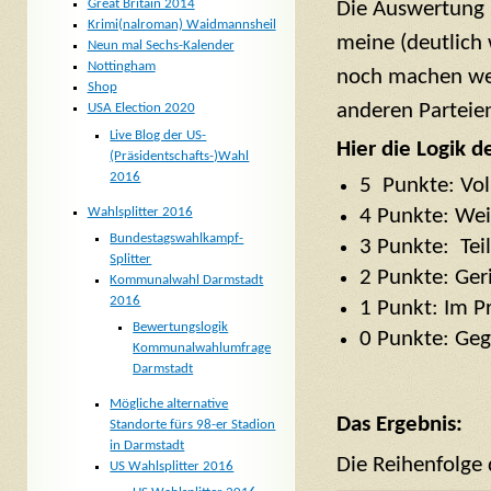
Great Britain 2014
Die Auswertung h
Krimi(nalroman) Waidmannsheil
meine (deutlich 
Neun mal Sechs-Kalender
Nottingham
noch machen wer
Shop
anderen Parteie
USA Election 2020
Live Blog der US-
Hier die Logik 
(Präsidentschafts-)Wahl
2016
5 Punkte: Vol
4 Punkte: We
Wahlsplitter 2016
Bundestagswahlkampf-
3 Punkte: Te
Splitter
2 Punkte: Ge
Kommunalwahl Darmstadt
2016
1 Punkt: Im 
Bewertungslogik
0 Punkte: Geg
Kommunalwahlumfrage
Darmstadt
Mögliche alternative
Das Ergebnis:
Standorte fürs 98-er Stadion
in Darmstadt
Die Reihenfolge 
US Wahlsplitter 2016