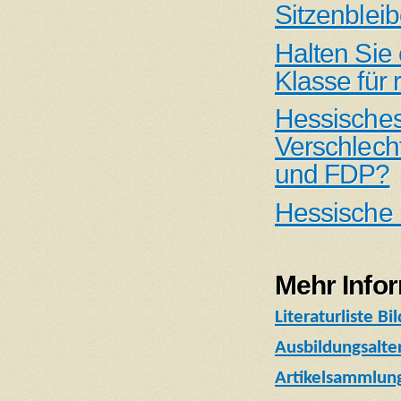
Sitzenblei
Halten Sie 
Klasse für r
Hessisches
Verschlech
und FDP?
Hessische 
Mehr Infor
Literaturliste Bi
Ausbildungsalte
Artikelsammlung