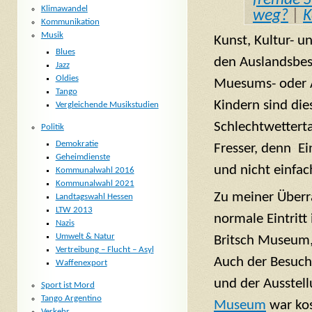
Klimawandel
weg?
|
K
Kommunikation
Musik
Kunst, Kultur- u
Blues
den Auslandsbes
Jazz
Oldies
Muesums- oder A
Tango
Kindern sind die
Vergleichende Musikstudien
Schlechtwetterta
Politik
Demokratie
Fresser, denn Ei
Geheimdienste
und nicht einfac
Kommunalwahl 2016
Kommunalwahl 2021
Zu meiner Überra
Landtagswahl Hessen
LTW 2013
normale Eintritt
Nazis
Umwelt & Natur
Britsch Museum,
Vertreibung – Flucht – Asyl
Auch der Besuc
Waffenexport
und der Ausstell
Sport ist Mord
Tango Argentino
Museum
war kos
Verkehr