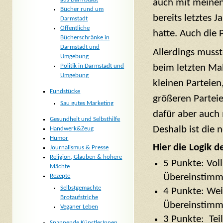
auch mit meinen 
Bücher rund um
bereits letztes 
Darmstadt
Öffentliche
hatte. Auch die 
Bücherschränke in
Darmstadt und
Allerdings muss
Umgebung
Politik in Darmstadt und
beim letzten Mal
Umgebung
kleinen Parteien
Fundstücke
größeren Parteie
Sau gutes Marketing
dafür aber auch 
Gesundheit und Selbsthilfe
Deshalb ist die 
Handwerk&Zeug
Humor
Hier die Logik 
Journalismus & Presse
Religion, Glauben & höhere
5 Punkte: Voll
Mächte
Übereinstim
Rezepte
Selbstgemachte
4 Punkte: We
Brotaufstriche
Übereinstim
Veganer Leben
3 Punkte: Tei
Spannende KünstlerInnen