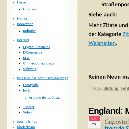
Hessen
Straßenpoe
Odenwald
Siehe auch:
Humor
Innovation
Mehr Zitate und
Robotics
der Kategorie
Zi
Internet
Weisheiten
.
CryptoCurrencies
E-Commerce
KI-AI
Online-Journalismus
Software
Keinen Neun-mal
Ist das Kunst, oder kann das weg?
Fotografie
Tags:
Bildung
,
Fehl
Lyrik
Arthuro de las Cosas
Theater
England: 
Video
AUG.
Geposte
Journalismus
29
Kinderkram
fremde S