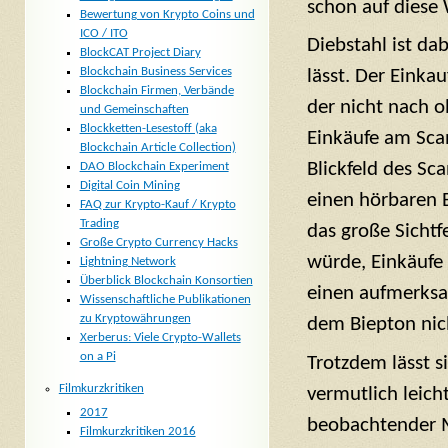
schon auf diese 
Bewertung von Krypto Coins und
ICO / ITO
Diebstahl ist da
BlockCAT Project Diary
Blockchain Business Services
lässt. Der Einka
Blockchain Firmen, Verbände
der nicht nach 
und Gemeinschaften
Blockketten-Lesestoff (aka
Einkäufe am Sca
Blockchain Article Collection)
Blickfeld des Sc
DAO Blockchain Experiment
Digital Coin Mining
einen hörbaren 
FAQ zur Krypto-Kauf / Krypto
Trading
das große Sichtf
Große Crypto Currency Hacks
würde, Einkäufe 
Lightning Network
Überblick Blockchain Konsortien
einen aufmerksa
Wissenschaftliche Publikationen
zu Kryptowährungen
dem Biepton nic
Xerberus: Viele Crypto-Wallets
on a Pi
Trotzdem lässt s
Filmkurzkritiken
vermutlich leich
2017
beobachtender M
Filmkurzkritiken 2016