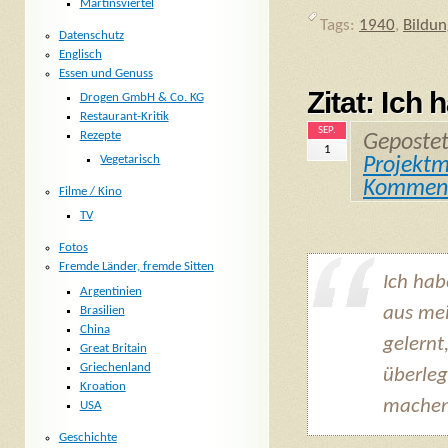
Martinsviertel
Tags:
1940
,
Bildun
Datenschutz
Englisch
Essen und Genuss
Zitat: Ich
Drogen GmbH & Co. KG
Restaurant-Kritik
SEP.
Rezepte
Geposte
1
Vegetarisch
Projekt
Kommen
Filme / Kino
TV
Fotos
Fremde Länder, fremde Sitten
Ich hab
Argentinien
aus me
Brasilien
China
gelernt
Great Britain
Griechenland
überle
Kroation
machen
USA
Geschichte