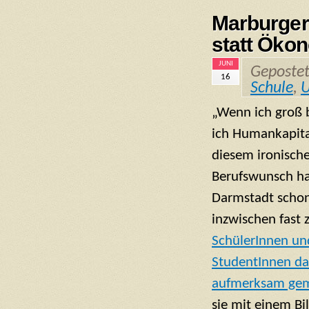
Marburger
statt Öko
JUNI
Geposte
16
Schule
,
U
„Wenn ich groß 
ich Humankapita
diesem ironisch
Berufswunsch ha
Darmstadt schon
inzwischen fast 
SchülerInnen un
StudentInnen da
aufmerksam ge
sie mit einem Bi