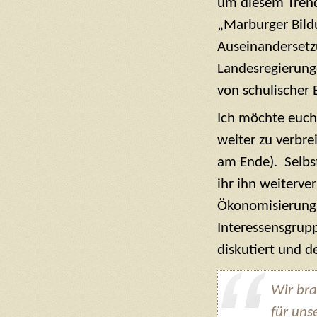
um diesem Trend
„Marburger Bildu
Auseinandersetz
Landesregierung
von schulischer 
Ich möchte euch 
weiter zu verbre
am Ende). Selbst
ihr ihn weiterve
Ökonomisierung 
Interessensgrup
diskutiert und 
Wir bra
für uns