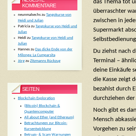
das Thema tot u
KOMMENTARE
überraschter war
neunmalsechs
zu
Tangokurse von
zwischen in jede
Heidi und Julian
Patricia
zu
Tangokurse von Heidi und
Supermarkt absol
Julian
Heidi
zu
Tangokurse von Heidi und
Selbstbedienung
Julian
Hannes
zu
Das dicke Ende von der
Du ziehst nach 
Milonga: La Cumparsita
Terminal – ähnli
Jörg
zu
Zitzmanns Rückzug
deine Einkäufe s
die Kasse zeigt 
bezahlst durch E
SEITEN
durchziehen der 
Blockchain Exploration
(Bitcoin) Blockchain &
Noch gibt es da
Quantencomputer
All about Ether (and Ethereum)
Mensch abkassier
Betrachtungen zur Bitcoin-
Vorgehen zu sein
Kursentwicklung
Betrugs- & Scam Warnungen