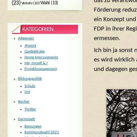
das zu verantwo
(23)
Wahl
(13)
Verkehr
(10)
Förderung reduzi
ein Konzept und
FDP in ihrer Reg
KATEGORIEN
ermessen.
Allgemein
@work
Ich bin ja sonst
Gastbeiträge
Home Improvements
es wird wirklich
Me, myself & I
und dagegen ges
Projektmanagement
Bildungspolitik
Schule
Uni
Bücher
Thriller
Darmstadt
Bessungen
Kommunalwahl 2021