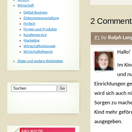
Wirtschaft
Digital Business
Einkommensverteilung
2 Comments
FinTech
Firmen und Produkte
Kundenservice
#1
by
Ralph Lan
Marketing
Wirtschaftsspionage
Hallo!
Wirtschaftstheorie
Zitate und andere Weisheiten
Im Kin
und n
Einrichtungen ge
wird sich auch ni
Sorgen zu mache
Kind mehr geför
ausgegeben.
NEUESTE