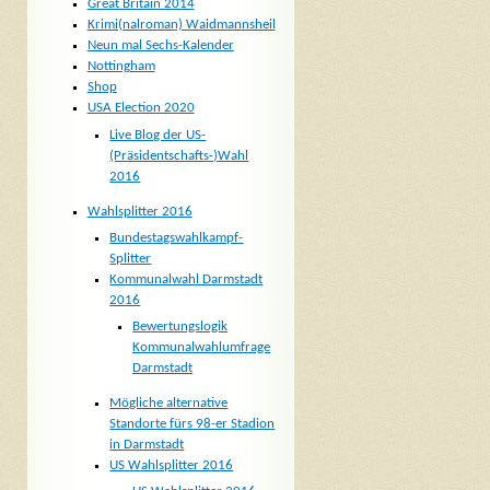
Great Britain 2014
Krimi(nalroman) Waidmannsheil
Neun mal Sechs-Kalender
Nottingham
Shop
USA Election 2020
Live Blog der US-
(Präsidentschafts-)Wahl
2016
Wahlsplitter 2016
Bundestagswahlkampf-
Splitter
Kommunalwahl Darmstadt
2016
Bewertungslogik
Kommunalwahlumfrage
Darmstadt
Mögliche alternative
Standorte fürs 98-er Stadion
in Darmstadt
US Wahlsplitter 2016