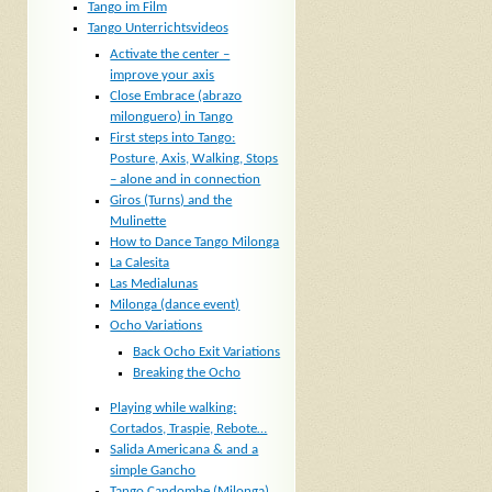
Tango im Film
Tango Unterrichtsvideos
Activate the center –
improve your axis
Close Embrace (abrazo
milonguero) in Tango
First steps into Tango:
Posture, Axis, Walking, Stops
– alone and in connection
Giros (Turns) and the
Mulinette
How to Dance Tango Milonga
La Calesita
Las Medialunas
Milonga (dance event)
Ocho Variations
Back Ocho Exit Variations
Breaking the Ocho
Playing while walking:
Cortados, Traspie, Rebote…
Salida Americana & and a
simple Gancho
Tango Candombe (Milonga)