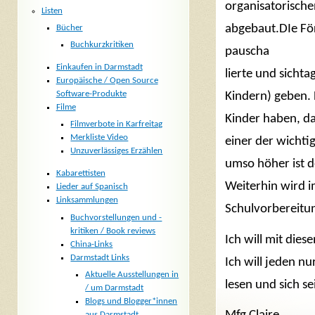
organisatorische
Listen
abgebaut.DIe Förd
Bücher
Buchkurzkritiken
pauscha
Einkaufen in Darmstadt
lierte und sicht
Europäische / Open Source
Software-Produkte
Kindern) geben. 
Filme
Kinder haben, da
Filmverbote in Karfreitag
Merkliste Video
einer der wichti
Unzuverlässiges Erzählen
umso höher ist de
Kabarettisten
Weiterhin wird i
Lieder auf Spanisch
Linksammlungen
Schulvorbereitu
Buchvorstellungen und -
kritiken / Book reviews
Ich will mit die
China-Links
Darmstadt Links
Ich will jeden nu
Aktuelle Ausstellungen in
lesen und sich s
/ um Darmstadt
Blogs und Blogger*innen
aus Darmstadt