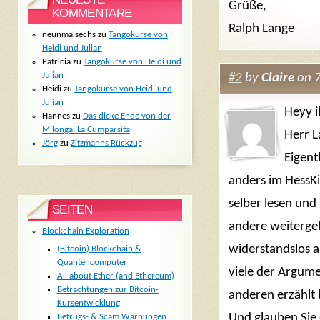
Grüße,
KOMMENTARE
Ralph Lange
neunmalsechs
zu
Tangokurse von
Heidi und Julian
Patricia
zu
Tangokurse von Heidi und
Julian
#2
by
Claire
on 7
Heidi
zu
Tangokurse von Heidi und
Julian
Heyy i
Hannes
zu
Das dicke Ende von der
Milonga: La Cumparsita
Herr L
Jörg
zu
Zitzmanns Rückzug
Eigent
anders im HessKi
selber lesen und
SEITEN
andere weiterge
Blockchain Exploration
widerstandslos 
(Bitcoin) Blockchain &
Quantencomputer
viele der Argume
All about Ether (and Ethereum)
Betrachtungen zur Bitcoin-
anderen erzählt
Kursentwicklung
Und glauben Sie 
Betrugs- & Scam Warnungen