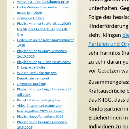
Venezuela – Der 30-Minuten-Krieg
unterhalten. Geg
Frohe Weihnachten und ein tolles
neues Jahr 2026
Folge des hessi
Zitzmanns Umkehr
Playlist Milonga Sueño 15.11.2025:
Kinderförderungs
Los Mejores Éxitos de la Época de
sieht, klingen
di
Oro
Gedenken an die Reichspogromnacht
Parteien und Or
1938
Playlist Milonga Tango Armonico
sehr harmlos (h
26.10.2025
zu sehr daran g
Playlist Milonga Sueño 20.09.2025:
El Sangre de Violin
vor Gesetzen wa
Wie ein Nazi-Fakelzug zwei
Demokraten entzweit
Zusammengefas
Zitzmanns Rückzug
Playlist Milonga Tango Armonico 27.
Kraftausdrücke b
Juli 2025
das KiföG, dass 
Projekt Portrait Fotographie
Video-Zusammenfassung vom
KindergärtnerIn
NeoTangoRave 2025 in Bremen
ErzieherInnen in
Playlist NuevoTangoRave 2025
Playlist Milonga Tango Armónico
Individuen zu k
25.5.2025