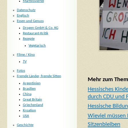
Martinsviertel
Datenschutz
Englisch
Essen und Genuss
Drogen GmbH & Co. KG
Restaurant-Kritik
Rezepte
Vegetarisch
Filme / Kino
TV
Fotos
Fremde Länder, fremde Sitten
Mehr zum Thema
Argentinien
Hessisches Kind
Brasilien
China
durch CDU und 
Great Britain
Griechenland
Hessische Bildu
Kroation
Wieviel müssen E
USA
Sitzenbleiben
Geschichte