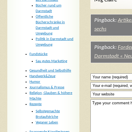
Mfg Claire
Bücher rund um
Darmstadt
Öffentliche
Pingback:
Artike
Bücherschränke in
Darmstadt und
sechs
Umgebung
Politik in Darmstadt und
Umgebung
Pingback:
Forde
Fundstücke
Darmstadt « Neu
Sau gutes Marketing
Gesundheit und Selbsthilfe
Handwerk&Zeug
Humor
Journalismus & Presse
Religion, Glauben & höhere
Mächte
Rezepte
Selbstgemachte
Brotaufstriche
Veganer Leben
Spannende KünstlerInnen