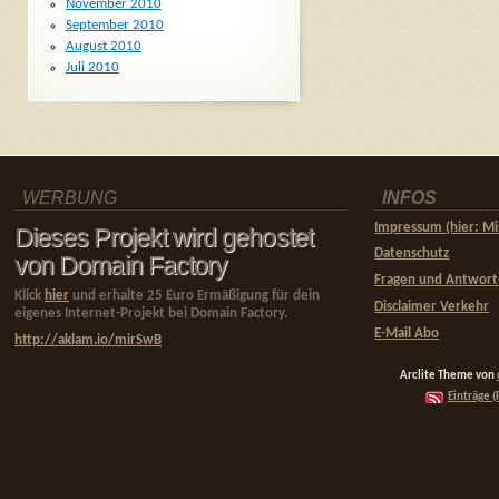
November 2010
September 2010
August 2010
Juli 2010
WERBUNG
INFOS
Impressum (hier: Mi
Dieses Projekt wird gehostet
Datenschutz
von Domain Factory
Fragen und Antwor
Klick
hier
und erhalte 25 Euro Ermäßigung für dein
Disclaimer Verkehr
eigenes Internet-Projekt bei Domain Factory.
E-Mail Abo
http://aklam.io/mirSwB
Arclite Theme von
Einträge (