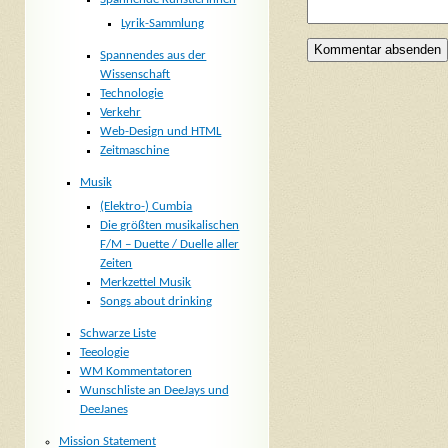
Lyrik-Sammlung
Spannendes aus der
Wissenschaft
Technologie
Verkehr
Web-Design und HTML
Zeitmaschine
Musik
(Elektro-) Cumbia
Die größten musikalischen
F/M – Duette / Duelle aller
Zeiten
Merkzettel Musik
Songs about drinking
Schwarze Liste
Teeologie
WM Kommentatoren
Wunschliste an DeeJays und
DeeJanes
Mission Statement