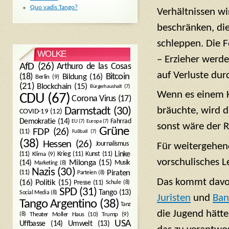
Quo vadis Tango?
Verhältnissen wi
beschränken, di
schleppen. Die 
WOLKE
– Erzieher werde
AfD
(26)
Arthuro de las Cosas
auf Verluste du
Bitcoin
(18)
Bildung
(16)
Berlin
(9)
(21)
Blockchain
(15)
Bürgerhaushalt
(7)
Wenn es einem K
CDU
(67)
Corona Virus
(17)
bräuchte, wird d
Darmstadt
(30)
COVID-19
(12)
Demokratie
(14)
Fahrrad
EU
(7)
Europa
(7)
sonst wäre der 
Grüne
FDP
(26)
(11)
Fußball
(7)
(38)
Hessen
(26)
Journalismus
Für weitergehen
(11)
Krieg
(11)
Kunst
(11)
Linke
Klima
(9)
vorschulisches L
Milonga
(15)
(14)
Musik
Marketing
(8)
Nazis
(30)
Piraten
(11)
Parteien
(8)
Das kommt davon
Politik
(15)
(16)
Presse
(11)
Schule
(8)
SPD
(31)
Tango
(13)
Social Media
(8)
Juristen
und
Ban
Tango Argentino
(38)
Tanz
die Jugend hätte
Trump
(9)
(8)
Theater Moller Haus
(10)
USA
Umwelt
(13)
Uffbasse
(14)