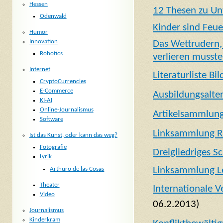
Hessen
12 Thesen zu Un
Odenwald
Kinder sind Feue
Humor
Innovation
Das Wettrudern,
Robotics
verlieren musst
Internet
Literaturliste Bi
CryptoCurrencies
E-Commerce
Ausbildungsalter
KI-AI
Online-Journalismus
Artikelsammlung 
Software
Linksammlung R
Ist das Kunst, oder kann das weg?
Fotografie
Dreigliedriges S
Lyrik
Linksammlung Le
Arthuro de las Cosas
Theater
Internationale V
Video
06.2.2013)
Journalismus
Kinderkram