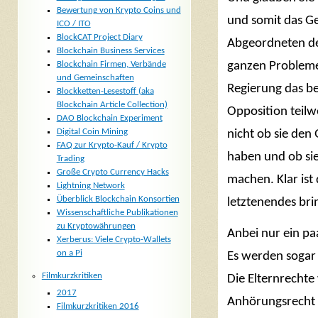
Bewertung von Krypto Coins und
und somit das Ge
ICO / ITO
BlockCAT Project Diary
Abgeordneten de
Blockchain Business Services
Blockchain Firmen, Verbände
ganzen Probleme 
und Gemeinschaften
Regierung das b
Blockketten-Lesestoff (aka
Blockchain Article Collection)
Opposition teilw
DAO Blockchain Experiment
Digital Coin Mining
nicht ob sie den
FAQ zur Krypto-Kauf / Krypto
haben und ob si
Trading
Große Crypto Currency Hacks
machen. Klar ist
Lightning Network
Überblick Blockchain Konsortien
letztenendes bring
Wissenschaftliche Publikationen
zu Kryptowährungen
Anbei nur ein pa
Xerberus: Viele Crypto-Wallets
on a Pi
Es werden sogar 
Filmkurzkritiken
Die Elternrechte 
2017
Anhörungsrecht 
Filmkurzkritiken 2016