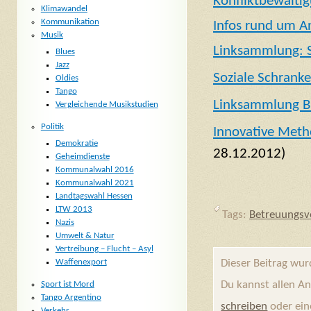
Konfliktbewälti
Klimawandel
Kommunikation
Infos rund um A
Musik
Linksammlung: S
Blues
Jazz
Soziale Schrank
Oldies
Tango
Linksammlung Bi
Vergleichende Musikstudien
Politik
Innovative Metho
Demokratie
28.12.2012)
Geheimdienste
Kommunalwahl 2016
Kommunalwahl 2021
Landtagswahl Hessen
LTW 2013
Tags:
Betreuungsve
Nazis
Umwelt & Natur
Vertreibung – Flucht – Asyl
Dieser Beitrag wu
Waffenexport
Du kannst allen A
Sport ist Mord
Tango Argentino
schreiben
oder ei
Verkehr