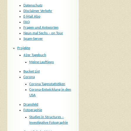
Datenschutz
Disclaimer Verkehr
E-Mail Abo
FAQ
Fragen und Antworten
Neun mal Sechs – on Tour
Spam-Server
Projekte
42er Tagebuch
Meine Lauftipps
Bucket List
Corona
Corona Tagesstatistiken
Corona-Entwicklung in den
USA
Dransfeld
Fotographie
Studies in Structures –
Investigative Fotographie