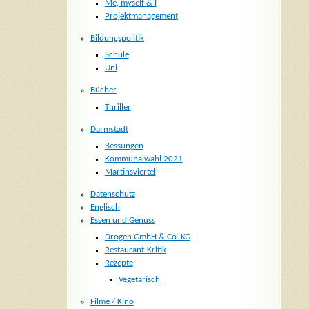
Me, myself & I
Projektmanagement
Bildungspolitik
Schule
Uni
Bücher
Thriller
Darmstadt
Bessungen
Kommunalwahl 2021
Martinsviertel
Datenschutz
Englisch
Essen und Genuss
Drogen GmbH & Co. KG
Restaurant-Kritik
Rezepte
Vegetarisch
Filme / Kino