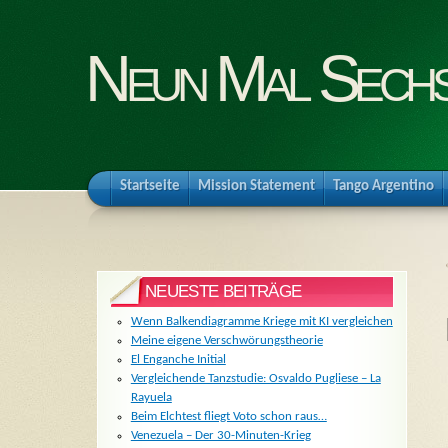
Neun Mal Sech
Startseite
Mission Statement
Tango Argentino
NEUESTE BEITRÄGE
Wenn Balkendiagramme Kriege mit KI vergleichen
Meine eigene Verschwörungstheorie
El Enganche Initial
Vergleichende Tanzstudie: Osvaldo Pugliese – La
Rayuela
Beim Elchtest fliegt Voto schon raus…
Venezuela – Der 30-Minuten-Krieg