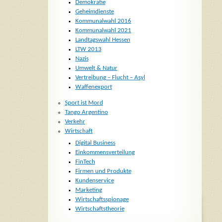
Demokratie
Geheimdienste
Kommunalwahl 2016
Kommunalwahl 2021
Landtagswahl Hessen
LTW 2013
Nazis
Umwelt & Natur
Vertreibung – Flucht – Asyl
Waffenexport
Sport ist Mord
Tango Argentino
Verkehr
Wirtschaft
Digital Business
Einkommensverteilung
FinTech
Firmen und Produkte
Kundenservice
Marketing
Wirtschaftsspionage
Wirtschaftstheorie