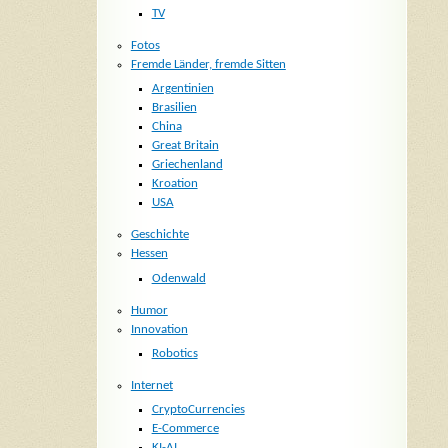
TV
Fotos
Fremde Länder, fremde Sitten
Argentinien
Brasilien
China
Great Britain
Griechenland
Kroation
USA
Geschichte
Hessen
Odenwald
Humor
Innovation
Robotics
Internet
CryptoCurrencies
E-Commerce
KI-AI