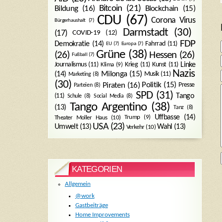
Bitcoin
(21)
Blockchain
(15)
Bildung
(16)
CDU
(67)
Corona Virus
Bürgerhaushalt
(7)
Darmstadt
(30)
(17)
COVID-19
(12)
FDP
Demokratie
(14)
Fahrrad
(11)
EU
(7)
Europa
(7)
Grüne
(38)
(26)
Hessen
(26)
Fußball
(7)
Journalismus
(11)
Krieg
(11)
Kunst
(11)
Linke
Klima
(9)
Nazis
Milonga
(15)
(14)
Musik
(11)
Marketing
(8)
(30)
Politik
(15)
Piraten
(16)
Presse
Parteien
(8)
SPD
(31)
Tango
(11)
Schule
(8)
Social Media
(8)
Tango Argentino
(38)
(13)
Tanz
(8)
Uffbasse
(14)
Trump
(9)
Theater Moller Haus
(10)
USA
(23)
Umwelt
(13)
Wahl
(13)
Verkehr
(10)
KATEGORIEN
Allgemein
@work
Gastbeiträge
Home Improvements