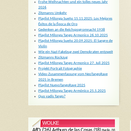
Frohe Weihnachten und ein tolles neues Jahr
2026
Zitzmanns Umkehr
Playlist Milonga Sueño 15.11.2025: Los Mejores
Éxitos de la Época de Oro
Gedenken an die Reichspogromnacht 1938
Playlist Milonga Tango Armonico 26.10.2025
Playlist Milonga Sueño 20.09.2025: El Sangre de
Violin
Wie ein Nazi-Fakelzug zwei Demokraten entzweit
Zitzmanns Rückzug
Playlist Milonga Tango Armonico 27. Juli 2025
Projekt Portrait Fotographie
Video-Zusammenfassung vom NeoTangoRave
2025 in Bremen
Playlist NuevoTangoRave 2025
Playlist Milonga Tango Armónico 25.5.2025
Quo vadis Tango?
WOLKE
AfD
(26)
Arthuro de las Cosas
(18)
Berlin
(9)