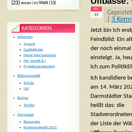
Uffbasse:
(23)
Wahl
(13)
Verkehr
(10)
DEZ.
Geposte
13
|
5 Kom
KATEGORIEN
Jetzt bin ich en
Allgemein
Feindbild: Ein a
@work
der noch einmal 
Gastbeiträge
Home Improvements
einsteigt. Ja, he
Me, myself & I
ich zum Politik
Projektmanagement
Bildungspolitik
Ich kandidiere 
Schule
am 14. März 202
Uni
Darmstädter Stad
Bücher
heißt das: die
Thriller
Stadverordnete
Darmstadt
Bessungen
der Liste der Wä
Kommunalwahl 2021