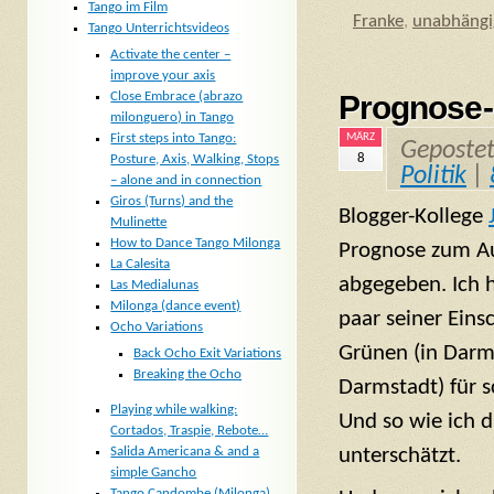
Tango im Film
Franke
,
unabhängi
Tango Unterrichtsvideos
Activate the center –
improve your axis
Prognose
Close Embrace (abrazo
milonguero) in Tango
First steps into Tango:
MÄRZ
Geposte
8
Posture, Axis, Walking, Stops
Politik
|
– alone and in connection
Giros (Turns) and the
Blogger-Kollege
Mulinette
How to Dance Tango Milonga
Prognose zum A
La Calesita
abgegeben. Ich h
Las Medialunas
Milonga (dance event)
paar seiner Einsc
Ocho Variations
Grünen (in Darms
Back Ocho Exit Variations
Breaking the Ocho
Darmstadt) für s
Playing while walking:
Und so wie ich d
Cortados, Traspie, Rebote…
unterschätzt.
Salida Americana & and a
simple Gancho
Tango Candombe (Milonga)