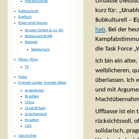
Uffbasse (hessis
Martinsviertel
kurz für: „
U
nabh
Datenschutz
Englisch
S
ubkulturell –
E
Essen und Genuss
hab
. Bei der he
Drogen GmbH & Co. KG
Restaurant-Kritik
Kampfabstimmung
Rezepte
die Task Force 
Vegetarisch
Filme / Kino
Ich bin ein alte
TV
weiblicheren, q
Fotos
überlassen. Ich w
Fremde Länder, fremde Sitten
und mit Argumen
Argentinien
Brasilien
Machtübernahme 
China
Great Britain
Uffbasse ist ein 
Griechenland
Kroation
rücksichtsvoll, 
USA
solidarisch, pr
Geschichte