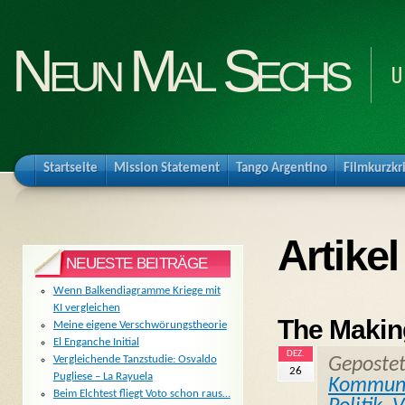
Neun Mal Sechs
U
Startseite
Mission Statement
Tango Argentino
Filmkurzkr
Artike
NEUESTE BEITRÄGE
Wenn Balkendiagramme Kriege mit
KI vergleichen
The Makin
Meine eigene Verschwörungstheorie
El Enganche Initial
DEZ.
Vergleichende Tanzstudie: Osvaldo
Geposte
26
Pugliese – La Rayuela
Kommuna
Beim Elchtest fliegt Voto schon raus…