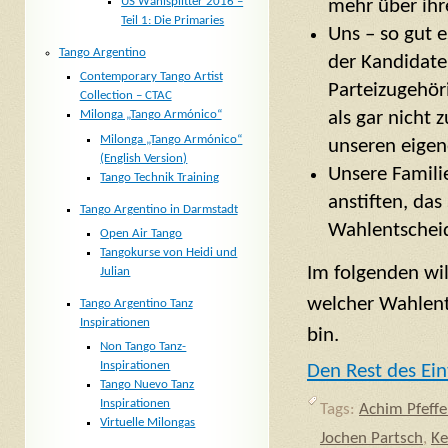
US Wahlsplitter 2016 –
mehr über ihre
Teil 1: Die Primaries
Uns – so gut e
Tango Argentino
der Kandidate
Contemporary Tango Artist
Parteizugehör
Collection – CTAC
als gar nicht
Milonga „Tango Armónico“
Milonga „Tango Armónico“
unseren eigen
(English Version)
Unsere Famili
Tango Technik Training
anstiften, das
Tango Argentino in Darmstadt
Wahlentscheid
Open Air Tango
Tangokurse von Heidi und
Im folgenden wil
Julian
welcher Wahlent
Tango Argentino Tanz
Inspirationen
bin.
Non Tango Tanz-
Inspirationen
Den Rest des Ein
Tango Nuevo Tanz
Inspirationen
Tags:
Achim Pfeffe
Virtuelle Milongas
Jochen Partsch
,
Ke