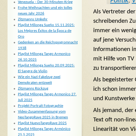
Politik
,
V
Venezuela – Der 30-Minuten-Krieg
Frohe Weihnachten und ein tolles
Als Vertreter der
neues Jahr 2026
Zitzmanns Umkehr
schreibenden Zu
Playlist Milonga Sueño 15.11.2025:
immer ein wenig
Los Mejores Éxitos de la Época de
Oro
auf jene Versuch
Gedenken an die Reichspogromnacht
Informationen i
1938
Playlist Milonga Tango Armonico
mit Hilfe von TV
26.10.2025
Playlist Milonga Sueño 20.09.2025:
zu transportiere
El Sangre de Violin
Wie ein Nazi-Fakelzug zwei
Als begeisterter
Demokraten entzweit
ich schon immer
Zitzmanns Rückzug
Playlist Milonga Tango Armonico 27.
und Kunstwerke 
Juli 2025
Projekt Portrait Fotographie
Als jemand, der 
Video-Zusammenfassung vom
NeoTangoRave 2025 in Bremen
Text oft non-lin
Playlist NuevoTangoRave 2025
Linearität von V
Playlist Milonga Tango Armónico
25.5.2025