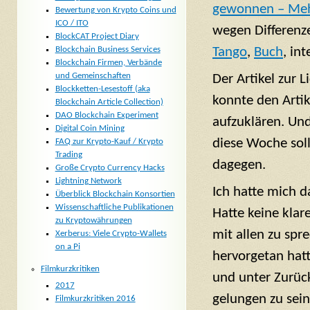
gewonnen – Mehr
Bewertung von Krypto Coins und
ICO / ITO
wegen Differenze
BlockCAT Project Diary
Blockchain Business Services
Tango
,
Buch
, in
Blockchain Firmen, Verbände
und Gemeinschaften
Der Artikel zur L
Blockketten-Lesestoff (aka
konnte den Arti
Blockchain Article Collection)
DAO Blockchain Experiment
aufzuklären. Und
Digital Coin Mining
diese Woche soll
FAQ zur Krypto-Kauf / Krypto
Trading
dagegen.
Große Crypto Currency Hacks
Lightning Network
Ich hatte mich 
Überblick Blockchain Konsortien
Wissenschaftliche Publikationen
Hatte keine klar
zu Kryptowährungen
mit allen zu spr
Xerberus: Viele Crypto-Wallets
on a Pi
hervorgetan hatt
Filmkurzkritiken
und unter Zurüc
2017
gelungen zu sein
Filmkurzkritiken 2016