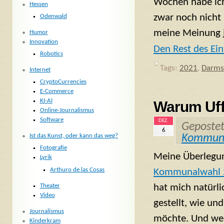
Wochen habe ich 
Hessen
zwar noch nicht
Odenwald
meine Meinung j
Humor
Innovation
Den Rest des Ein
Robotics
Tags:
2021
,
Darms
Internet
CryptoCurrencies
E-Commerce
KI-AI
Warum Uf
Online-Journalismus
Software
DEZ.
Geposte
6
Kommuna
Ist das Kunst, oder kann das weg?
Fotografie
Meine Überlegu
Lyrik
Arthuro de las Cosas
Kommunalwahl 2
Theater
hat mich natürli
Video
gestellt, wie un
Journalismus
möchte. Und weil
Kinderkram