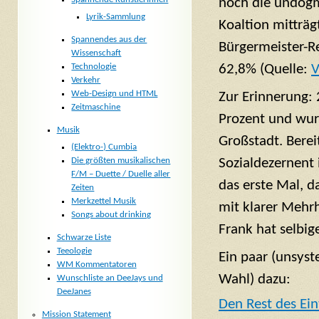
noch die undogm
Lyrik-Sammlung
Koaltion mitträg
Spannendes aus der
Bürgermeister-Re
Wissenschaft
62,8% (Quelle:
V
Technologie
Verkehr
Web-Design und HTML
Zur Erinnerung:
Zeitmaschine
Prozent und wur
Musik
Großstadt. Berei
(Elektro-) Cumbia
Sozialdezernent 
Die größten musikalischen
F/M – Duette / Duelle aller
das erste Mal, d
Zeiten
Merkzettel Musik
mit klarer Mehrh
Songs about drinking
Frank hat selbig
Schwarze Liste
Teeologie
Ein paar (unsys
WM Kommentatoren
Wahl) dazu:
Wunschliste an DeeJays und
DeeJanes
Den Rest des Ein
Mission Statement