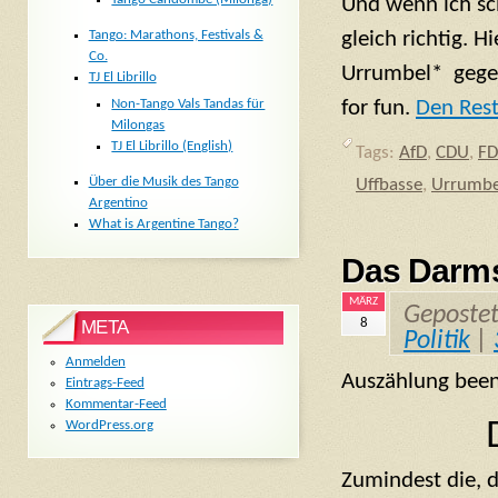
Und wenn ich sc
gleich richtig. H
Tango: Marathons, Festivals &
Co.
Urrumbel* geg
TJ El Librillo
for fun.
Den Rest
Non-Tango Vals Tandas für
Milongas
TJ El Librillo (English)
Tags:
AfD
,
CDU
,
FD
Über die Musik des Tango
Uffbasse
,
Urrumbe
Argentino
What is Argentine Tango?
Das Darms
MÄRZ
Geposte
8
META
Politik
|
Anmelden
Auszählung b
Eintrags-Feed
Kommentar-Feed
WordPress.org
Zumindest die, 