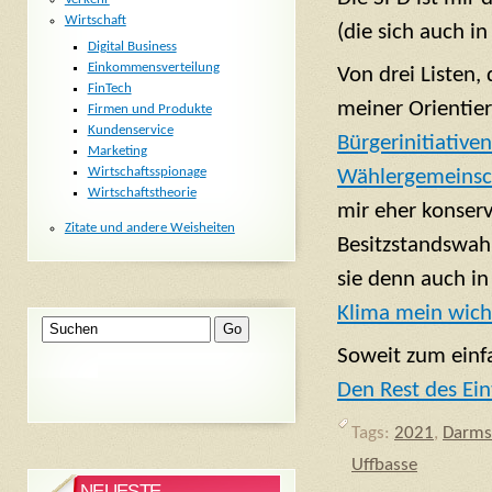
Wirtschaft
(die sich auch i
Digital Business
Einkommensverteilung
Von drei Listen,
FinTech
meiner Orientier
Firmen und Produkte
Kundenservice
Bürgerinitiative
Marketing
Wirtschaftsspionage
Wählergemeinsc
Wirtschaftstheorie
mir eher konser
Zitate und andere Weisheiten
Besitzstandswahr
sie denn auch i
Klima mein wich
Soweit zum einf
Den Rest des Ein
Tags:
2021
,
Darms
Uffbasse
NEUESTE