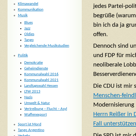
Klimawandel
jedes Partei-pol
Kommunikation
begrüße (warum
Musik
Blues
bin ich da ja gru
Jazz
offen.
Oldies
Tango
Dennoch sind u
Vergleichende Musikstudien
und FDP für mich
Politik
Demokratie
neoliberale Lobb
Geheimdienste
Besserverdienen
Kommunalwahl 2016
Kommunalwahl 2021
Die CDU ist mir 
Landtagswahl Hessen
LTW 2013
Menschen-feindli
Nazis
Umwelt & Natur
Modernisierung u
Vertreibung – Flucht – Asyl
Herrn Reißer in 
Waffenexport
Fall unterstütze
Sport ist Mord
Tango Argentino
Die SPD ist mir 
Verkehr