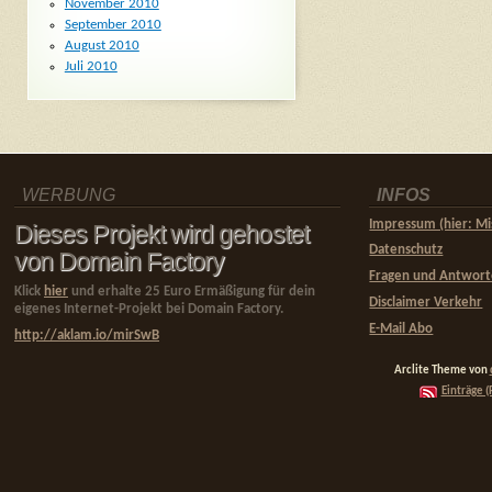
November 2010
September 2010
August 2010
Juli 2010
WERBUNG
INFOS
Impressum (hier: Mi
Dieses Projekt wird gehostet
Datenschutz
von Domain Factory
Fragen und Antwor
Klick
hier
und erhalte 25 Euro Ermäßigung für dein
Disclaimer Verkehr
eigenes Internet-Projekt bei Domain Factory.
E-Mail Abo
http://aklam.io/mirSwB
Arclite Theme von
Einträge (