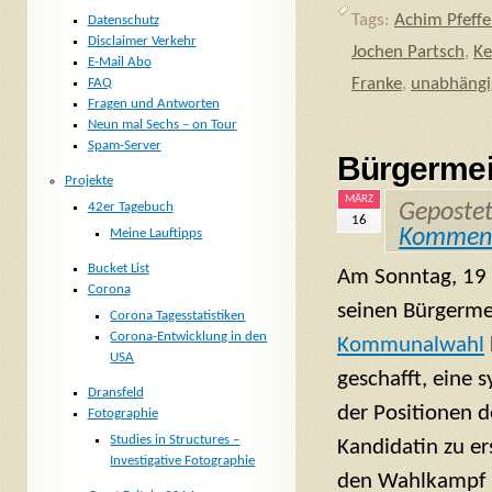
Tags:
Achim Pfeffe
Datenschutz
Disclaimer Verkehr
Jochen Partsch
,
Ke
E-Mail Abo
Franke
,
unabhängi
FAQ
Fragen und Antworten
Neun mal Sechs – on Tour
Spam-Server
Bürgermei
Projekte
MÄRZ
Geposte
42er Tagebuch
16
Kommen
Meine Lauftipps
Bucket List
Am Sonntag, 19
Corona
seinen Bürgerme
Corona Tagesstatistiken
Corona-Entwicklung in den
Kommunalwahl
USA
geschafft, eine 
Dransfeld
der Positionen 
Fotographie
Studies in Structures –
Kandidatin zu er
Investigative Fotographie
den Wahlkampf m