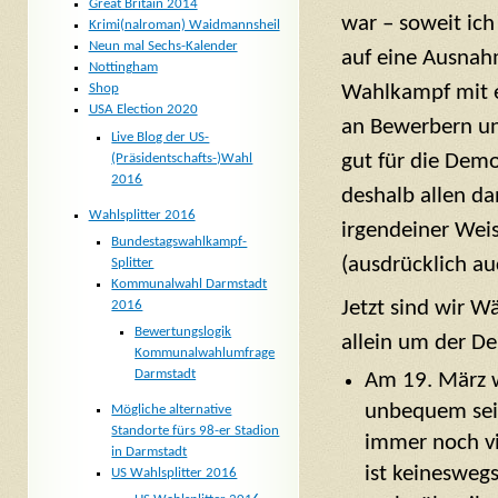
Great Britain 2014
war – soweit ich
Krimi(nalroman) Waidmannsheil
Neun mal Sechs-Kalender
auf eine Ausnahm
Nottingham
Wahlkampf mit e
Shop
USA Election 2020
an Bewerbern un
Live Blog der US-
gut für die Dem
(Präsidentschafts-)Wahl
2016
deshalb allen da
Wahlsplitter 2016
irgendeiner Wei
Bundestagswahlkampf-
(ausdrücklich a
Splitter
Kommunalwahl Darmstadt
Jetzt sind wir 
2016
Bewertungslogik
allein um der De
Kommunalwahlumfrage
Darmstadt
Am 19. März 
unbequem sein
Mögliche alternative
Standorte fürs 98-er Stadion
immer noch vi
in Darmstadt
ist keinesweg
US Wahlsplitter 2016