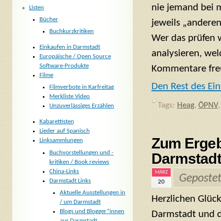
nie jemand bei m
Listen
Bücher
jeweils „anderen
Buchkurzkritiken
Wer das prüfen wi
Einkaufen in Darmstadt
analysieren, we
Europäische / Open Source
Software-Produkte
Kommentare freu
Filme
Den Rest des Ein
Filmverbote in Karfreitag
Merkliste Video
Tags:
Heag
,
ÖPNV
Unzuverlässiges Erzählen
Kabarettisten
Lieder auf Spanisch
Zum Ergeb
Linksammlungen
Buchvorstellungen und -
Darmstad
kritiken / Book reviews
China-Links
MÄRZ
Geposte
Darmstadt Links
20
Aktuelle Ausstellungen in
Herzlichen Glüc
/ um Darmstadt
Blogs und Blogger*innen
Darmstadt und d
aus Darmstadt