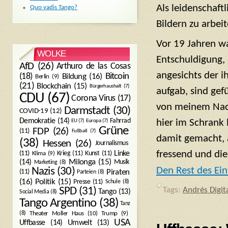
Als leidenschaft
Quo vadis Tango?
Bildern zu arbei
Vor 19 Jahren w
WOLKE
Entschuldigung,
AfD
(26)
Arthuro de las Cosas
angesichts der 
Bitcoin
(18)
Bildung
(16)
Berlin
(9)
(21)
Blockchain
(15)
Bürgerhaushalt
(7)
aufgab, sind gef
CDU
(67)
Corona Virus
(17)
von meinem Nach
Darmstadt
(30)
COVID-19
(12)
Demokratie
(14)
Fahrrad
hier im Schrank 
EU
(7)
Europa
(7)
Grüne
FDP
(26)
(11)
Fußball
(7)
damit gemacht, 
(38)
Hessen
(26)
Journalismus
fressend und di
(11)
Krieg
(11)
Kunst
(11)
Linke
Klima
(9)
Milonga
(15)
(14)
Musik
Marketing
(8)
Den Rest des Ein
Nazis
(30)
Piraten
(11)
Parteien
(8)
Politik
(15)
(16)
Presse
(11)
Schule
(8)
SPD
(31)
Tags:
Andrés Digit
Tango
(13)
Social Media
(8)
Tango Argentino
(38)
Tanz
Trump
(9)
(8)
Theater Moller Haus
(10)
USA
Umwelt
(13)
Uffbasse
(14)