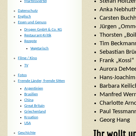
Stefan Holtz
Martinsviertel
Anka Nebhut
Datenschutz
Englisch
Carsten Buchh
Essen und Genuss
Jürgen „Omme
Drogen GmbH & Co. KG
Thorsten „Boi
Restaurant-Kritik
Rezepte
Tim Beckman
Vegetarisch
Sebastian Brü
Filme / Kino
Frank „Kossi“
TV
Aurora DeMee
Fotos
Hans-Joachim
Fremde Länder, fremde Sitten
Barbara Keilic
Argentinien
Manfred Wer
Brasilien
China
Charlotte Arn
Great Britain
Paul Tessman
Griechenland
Kroation
Georg Hang
USA
Ihr wollt 
Geschichte