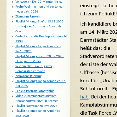
Venezuela – Der 30-Minuten-Krieg
einsteigt. Ja, he
Frohe Weihnachten und ein tolles
neues Jahr 2026
ich zum Politik
Zitzmanns Umkehr
Playlist Milonga Sueño 15.11.2025:
Ich kandidiere 
Los Mejores Éxitos de la Época de
am 14. März 202
Oro
Gedenken an die Reichspogromnacht
Darmstädter Stad
1938
Playlist Milonga Tango Armonico
heißt das: die
26.10.2025
Stadverordnete
Playlist Milonga Sueño 20.09.2025:
El Sangre de Violin
der Liste der Wä
Wie ein Nazi-Fakelzug zwei
Demokraten entzweit
Uffbasse (hessis
Zitzmanns Rückzug
kurz für: „
U
nabh
Playlist Milonga Tango Armonico 27.
Juli 2025
S
ubkulturell –
E
Projekt Portrait Fotographie
hab
. Bei der he
Video-Zusammenfassung vom
NeoTangoRave 2025 in Bremen
Kampfabstimmung
Playlist NuevoTangoRave 2025
Playlist Milonga Tango Armónico
die Task Force 
25.5.2025