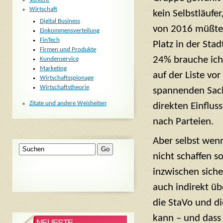
Wirtschaft
kein Selbstläufe
Digital Business
von 2016 müßte
Einkommensverteilung
FinTech
Platz in der Sta
Firmen und Produkte
24% brauche ich
Kundenservice
Marketing
auf der Liste vo
Wirtschaftsspionage
Wirtschaftstheorie
spannenden Sach
Zitate und andere Weisheiten
direkten Einflus
nach Parteien.
Aber selbst wenn
nicht schaffen so
inzwischen siche
auch indirekt üb
die StaVo und d
kann – und dass
NEUESTE