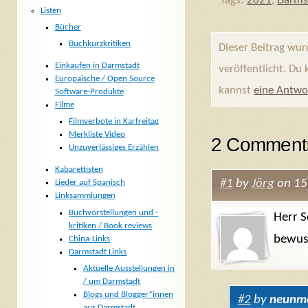
Tags:
2021
,
Darms
Listen
Bücher
Buchkurzkritiken
Dieser Beitrag wu
Einkaufen in Darmstadt
veröffentlicht. Du
Europäische / Open Source
kannst
eine Antwo
Software-Produkte
Filme
Filmverbote in Karfreitag
Merkliste Video
2 Comments
Unzuverlässiges Erzählen
Kabarettisten
#1
by
Jörg
on 15
Lieder auf Spanisch
Linksammlungen
Buchvorstellungen und -
Herr S
kritiken / Book reviews
bewus
China-Links
Darmstadt Links
Aktuelle Ausstellungen in
/ um Darmstadt
Blogs und Blogger*innen
#2
by
neunma
aus Darmstadt