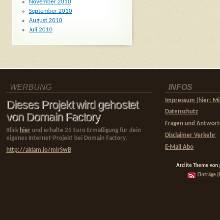
November 2010
September 2010
August 2010
Juli 2010
WERBUNG
INFOS
Impressum (hier: Mi
Dieses Projekt wird gehostet
Datenschutz
von Domain Factory
Fragen und Antwor
Klick
hier
und erhalte 25 Euro Ermäßigung für dein
Disclaimer Verkehr
eigenes Internet-Projekt bei Domain Factory.
E-Mail Abo
http://aklam.io/mirSwB
Arclite Theme von
Einträge (