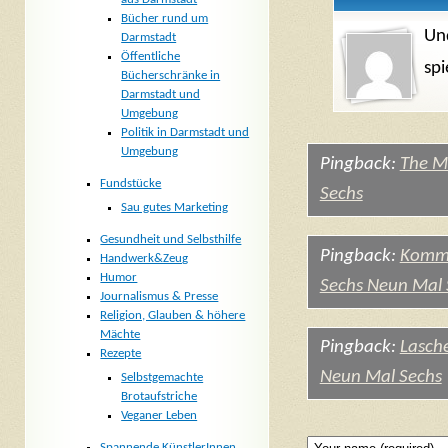
Bücher rund um
Und
Darmstadt
Öffentliche
sp
Bücherschränke in
Darmstadt und
Umgebung
Politik in Darmstadt und
Umgebung
Pingback:
The M
Fundstücke
Sechs
Sau gutes Marketing
Gesundheit und Selbsthilfe
Pingback:
Kommu
Handwerk&Zeug
Humor
Sechs Neun Mal 
Journalismus & Presse
Religion, Glauben & höhere
Mächte
Pingback:
Lasch
Rezepte
Neun Mal Sechs
Selbstgemachte
Brotaufstriche
Veganer Leben
Spannende KünstlerInnen