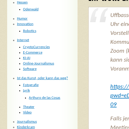
Hessen
Odenwald
Uffbass
Humor
Uhr ein
Innovation
Robotics
Vorstel
Internet
Kommun
CryptoCurrencies
Zoom (k
E-Commerce
KI-AI
kann si
Online-Journalismus
Voranm
Software
Ist das Kunst, oder kann das weg?
Fotografie
https:
Lyrik
pwd=e
Arthuro de las Cosas
09
Theater
Video
Falls 
Journalismus
Meetin
Kinderkram