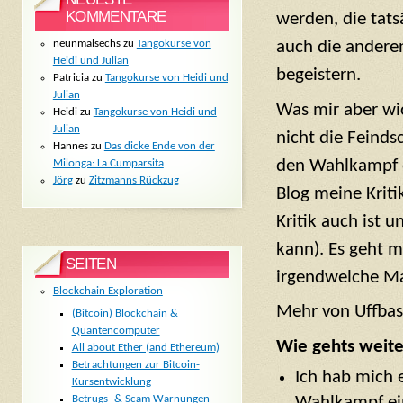
KOMMENTARE
werden, die tat
auch die andere
neunmalsechs
zu
Tangokurse von
Heidi und Julian
begeistern.
Patricia
zu
Tangokurse von Heidi und
Julian
Was mir aber wic
Heidi
zu
Tangokurse von Heidi und
Julian
nicht die Feinds
Hannes
zu
Das dicke Ende von der
den Wahlkampf oh
Milonga: La Cumparsita
Jörg
zu
Zitzmanns Rückzug
Blog meine Kriti
Kritik auch ist u
kann). Es geht m
SEITEN
irgendwelche Ma
Blockchain Exploration
Mehr von Uffba
(Bitcoin) Blockchain &
Quantencomputer
Wie gehts weite
All about Ether (and Ethereum)
Betrachtungen zur Bitcoin-
Ich hab mich 
Kursentwicklung
Betrugs- & Scam Warnungen
Wahlkampf ein