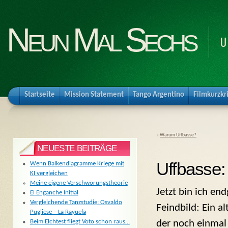
Neun Mal Sechs
U
Startseite
Mission Statement
Tango Argentino
Filmkurzkr
«
Warum Uffbasse?
NEUESTE BEITRÄGE
Uffbasse:
Wenn Balkendiagramme Kriege mit
KI vergleichen
Meine eigene Verschwörungstheorie
Jetzt bin ich en
El Enganche Initial
Vergleichende Tanzstudie: Osvaldo
Feindbild: Ein a
Pugliese – La Rayuela
der noch einmal 
Beim Elchtest fliegt Voto schon raus…