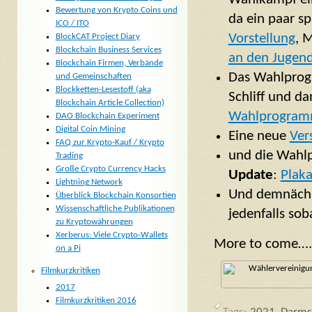
Bewertung von Krypto Coins und
da ein paar s
ICO / ITO
Vorstellung
, 
BlockCAT Project Diary
Blockchain Business Services
an den Jugend
Blockchain Firmen, Verbände
Das Wahlprog
und Gemeinschaften
Blockketten-Lesestoff (aka
Schliff und d
Blockchain Article Collection)
Wahlprogra
DAO Blockchain Experiment
Digital Coin Mining
Eine neue
Ver
FAQ zur Krypto-Kauf / Krypto
und die Wahlp
Trading
Große Crypto Currency Hacks
Update
:
Plaka
Lightning Network
Und demnächst
Überblick Blockchain Konsortien
Wissenschaftliche Publikationen
jedenfalls soba
zu Kryptowährungen
Xerberus: Viele Crypto-Wallets
More to come….
on a Pi
Filmkurzkritiken
2017
Filmkurzkritiken 2016