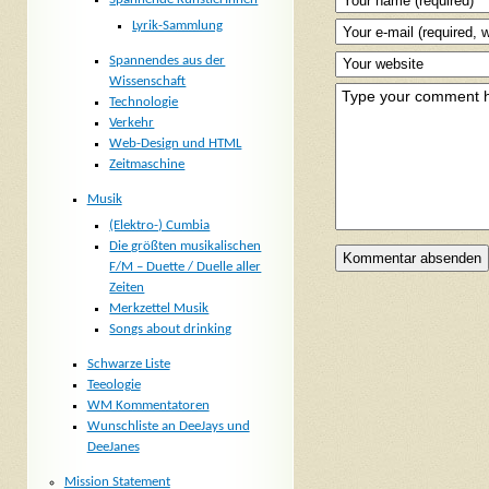
Lyrik-Sammlung
Spannendes aus der
Wissenschaft
Technologie
Verkehr
Web-Design und HTML
Zeitmaschine
Musik
(Elektro-) Cumbia
Die größten musikalischen
F/M – Duette / Duelle aller
Zeiten
Merkzettel Musik
Songs about drinking
Schwarze Liste
Teeologie
WM Kommentatoren
Wunschliste an DeeJays und
DeeJanes
Mission Statement