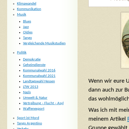
Klimawandel
Kommunikation
Musik
Blues
Jazz
Oldies
Tango
Vergleichende Musikstudien
Politik
Demokratie
Geheimdienste
Kommunalwahl 2016
Kommunalwahl 2021
Wenn wir eure U
Landtagswahl Hessen
LTW 2013
dann auch zur B
Nazis
Umwelt & Natur
das wohlmöglich
Vertreibung – Flucht – Asyl
Waffenexport
Was ich mit mein
Sport ist Mord
meinem Artikel
Tango Argentino
Gruppe gewählt 
Verkehr