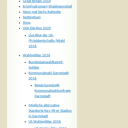
Great Britain 2014
Krimi(nalroman) Waidmannsheil
Neun mal Sechs-Kalender
Nottingham
Shop
USA Election 2020
Live Blog der US-
(Präsidentschafts-)Wahl
2016
Wahlsplitter 2016
Bundestagswahlkampf-
Splitter
Kommunalwahl Darmstadt
2016
Bewertungslogik
Kommunalwahlumfrage
Darmstadt
Mögliche alternative
Standorte fürs 98-er Stadion
in Darmstadt
US Wahlsplitter 2016