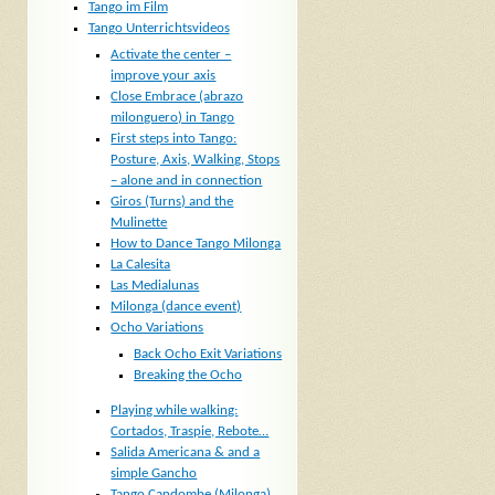
Tango im Film
Tango Unterrichtsvideos
Activate the center –
improve your axis
Close Embrace (abrazo
milonguero) in Tango
First steps into Tango:
Posture, Axis, Walking, Stops
– alone and in connection
Giros (Turns) and the
Mulinette
How to Dance Tango Milonga
La Calesita
Las Medialunas
Milonga (dance event)
Ocho Variations
Back Ocho Exit Variations
Breaking the Ocho
Playing while walking:
Cortados, Traspie, Rebote…
Salida Americana & and a
simple Gancho
Tango Candombe (Milonga)