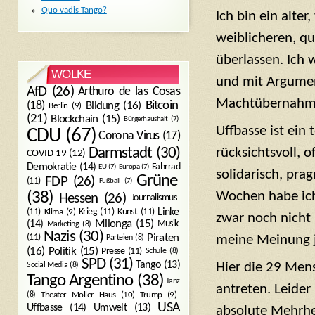
Quo vadis Tango?
Ich bin ein alte
weiblicheren, q
überlassen. Ich w
WOLKE
und mit Argumen
AfD
(26)
Arthuro de las Cosas
Machtübernahme 
Bitcoin
(18)
Bildung
(16)
Berlin
(9)
(21)
Blockchain
(15)
Bürgerhaushalt
(7)
Uffbasse ist ein 
CDU
(67)
Corona Virus
(17)
rücksichtsvoll, 
Darmstadt
(30)
COVID-19
(12)
Demokratie
(14)
Fahrrad
EU
(7)
Europa
(7)
solidarisch, pr
Grüne
FDP
(26)
(11)
Fußball
(7)
Wochen habe ich 
(38)
Hessen
(26)
Journalismus
(11)
Krieg
(11)
Kunst
(11)
Linke
Klima
(9)
zwar noch nicht
Milonga
(15)
(14)
Musik
Marketing
(8)
Nazis
(30)
Piraten
(11)
Parteien
(8)
meine Meinung j
Politik
(15)
(16)
Presse
(11)
Schule
(8)
SPD
(31)
Tango
(13)
Hier die 29 Men
Social Media
(8)
Tango Argentino
(38)
Tanz
antreten. Leider 
Trump
(9)
(8)
Theater Moller Haus
(10)
USA
Umwelt
(13)
Uffbasse
(14)
absolute Mehrhe