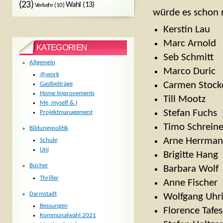
(23)
Wahl
(13)
Verkehr
(10)
würde es schon 
Kerstin Lau
Marc Arnold
KATEGORIEN
Seb Schmitt
Allgemein
Marco Duric
@work
Carmen Stock
Gastbeiträge
Home Improvements
Till Mootz
Me, myself & I
Stefan Fuchs
Projektmanagement
Timo Schreine
Bildungspolitik
Arne Herrma
Schule
Uni
Brigitte Hang
Bücher
Barbara Wolf
Thriller
Anne Fischer
Darmstadt
Wolfgang Uhr
Bessungen
Florence Tafes
Kommunalwahl 2021