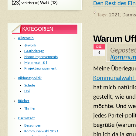
(23)
Den Rest des Ein
Wahl
(13)
Verkehr
(10)
Tags:
2021
,
Darms
KATEGORIEN
Warum Uf
Allgemein
@work
DEZ.
Geposte
Gastbeiträge
6
Kommuna
Home Improvements
Me, myself & I
Meine Überlegu
Projektmanagement
Kommunalwahl 2
Bildungspolitik
Schule
hat mich natürli
Uni
gestellt, wie un
Bücher
möchte. Und weil
Thriller
jedes Partei-pol
Darmstadt
begrüße (warum
Bessungen
Kommunalwahl 2021
bin ich da ja gru