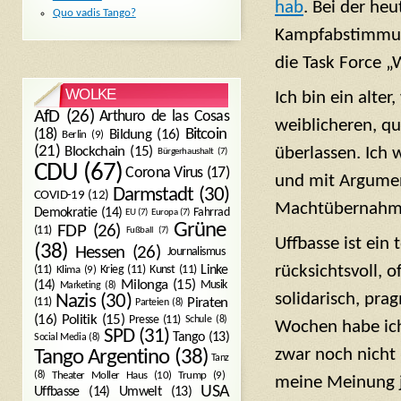
hab
. Bei der he
Quo vadis Tango?
Kampfabstimmung
die Task Force 
WOLKE
Ich bin ein alte
AfD
(26)
Arthuro de las Cosas
weiblicheren, q
Bitcoin
(18)
Bildung
(16)
Berlin
(9)
(21)
Blockchain
(15)
überlassen. Ich w
Bürgerhaushalt
(7)
CDU
(67)
Corona Virus
(17)
und mit Argumen
Darmstadt
(30)
COVID-19
(12)
Machtübernahme 
Demokratie
(14)
Fahrrad
EU
(7)
Europa
(7)
Grüne
FDP
(26)
(11)
Fußball
(7)
Uffbasse ist ein 
(38)
Hessen
(26)
Journalismus
rücksichtsvoll, 
(11)
Krieg
(11)
Kunst
(11)
Linke
Klima
(9)
Milonga
(15)
(14)
Musik
Marketing
(8)
solidarisch, pr
Nazis
(30)
Piraten
(11)
Parteien
(8)
Politik
(15)
(16)
Presse
(11)
Schule
(8)
Wochen habe ich 
SPD
(31)
Tango
(13)
Social Media
(8)
zwar noch nicht
Tango Argentino
(38)
Tanz
Trump
(9)
(8)
Theater Moller Haus
(10)
meine Meinung j
USA
Umwelt
(13)
Uffbasse
(14)