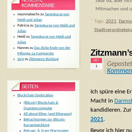
zwar da, aber ni
KOMMENTARE
Mitmachen und un
neunmalsechs
zu
Tangokurse von
Heidi und Julian
Tags:
2021
,
Darms
Patricia
zu
Tangokurse von Heidi und
Stadtverordnete
Julian
Heidi
zu
Tangokurse von Heidi und
Julian
Hannes
zu
Das dicke Ende von der
Zitzmann’
Milonga: La Cumparsita
Jörg
zu
Zitzmanns Rückzug
OKT.
Geposte
1
Kommen
SEITEN
Ich spüre eine E
Blockchain Exploration
Macht in
Darmst
(Bitcoin) Blockchain &
Quantencomputer
kandidieren. Zu
All about Ether (and Ethereum)
2021
.
Betrachtungen zur Bitcoin-
Kursentwicklung
Bevor ich hier 
Betrugs- & Scam Warnungen