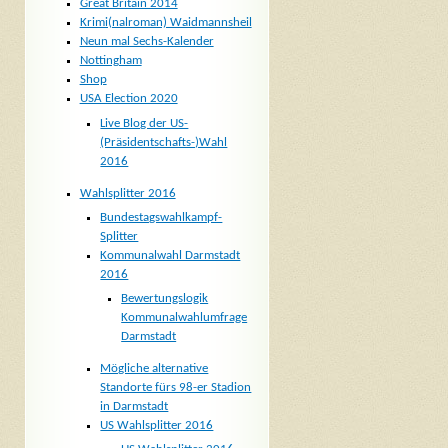
Great Britain 2014
Krimi(nalroman) Waidmannsheil
Neun mal Sechs-Kalender
Nottingham
Shop
USA Election 2020
Live Blog der US-
(Präsidentschafts-)Wahl
2016
Wahlsplitter 2016
Bundestagswahlkampf-
Splitter
Kommunalwahl Darmstadt
2016
Bewertungslogik
Kommunalwahlumfrage
Darmstadt
Mögliche alternative
Standorte fürs 98-er Stadion
in Darmstadt
US Wahlsplitter 2016