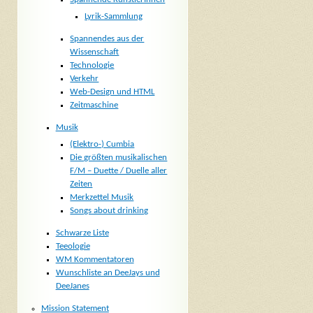
Lyrik-Sammlung
Spannendes aus der
Wissenschaft
Technologie
Verkehr
Web-Design und HTML
Zeitmaschine
Musik
(Elektro-) Cumbia
Die größten musikalischen
F/M – Duette / Duelle aller
Zeiten
Merkzettel Musik
Songs about drinking
Schwarze Liste
Teeologie
WM Kommentatoren
Wunschliste an DeeJays und
DeeJanes
Mission Statement