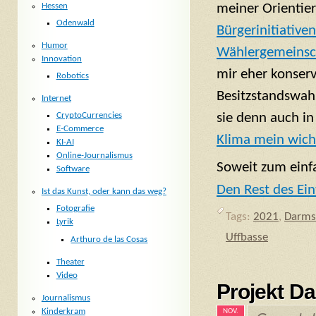
Hessen
meiner Orientier
Odenwald
Bürgerinitiative
Humor
Wählergemeinsc
Innovation
mir eher konser
Robotics
Besitzstandswahr
Internet
sie denn auch i
CryptoCurrencies
E-Commerce
Klima mein wich
KI-AI
Online-Journalismus
Soweit zum einf
Software
Den Rest des Ein
Ist das Kunst, oder kann das weg?
Fotografie
Tags:
2021
,
Darms
Lyrik
Uffbasse
Arthuro de las Cosas
Theater
Video
Projekt D
Journalismus
Kinderkram
NOV.