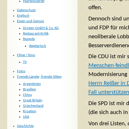
Martinsviertel
offen.
Datenschutz
Englisch
Dennoch sind u
Essen und Genuss
und FDP für mich
Drogen GmbH & Co. KG
Restaurant-Kritik
neoliberale Lobb
Rezepte
Besserverdienen
Vegetarisch
Filme / Kino
Die CDU ist mir 
TV
Menschen-feindli
Fotos
Modernisierung u
Fremde Länder, fremde Sitten
Herrn Reißer in 
Argentinien
Brasilien
Fall unterstütze
China
Great Britain
Die SPD ist mir 
Griechenland
Kroation
(die sich auch i
USA
Von drei Listen,
Geschichte