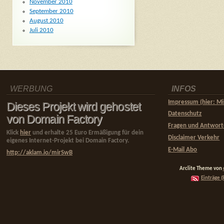
November 2010
September 2010
August 2010
Juli 2010
WERBUNG
INFOS
Impressum (hier: Mi
Dieses Projekt wird gehostet
Datenschutz
von Domain Factory
Fragen und Antwor
Klick
hier
und erhalte 25 Euro Ermäßigung für dein
Disclaimer Verkehr
eigenes Internet-Projekt bei Domain Factory.
E-Mail Abo
http://aklam.io/mirSwB
Arclite Theme von
Einträge (