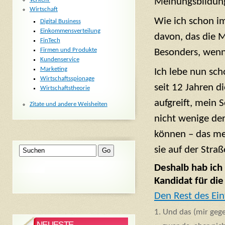
Meinungsbildung 
Wirtschaft
Wie ich schon i
Digital Business
Einkommensverteilung
davon, das die M
FinTech
Firmen und Produkte
Besonders, wenn 
Kundenservice
Marketing
Ich lebe nun sch
Wirtschaftsspionage
seit 12 Jahren d
Wirtschaftstheorie
aufgreift, mein 
Zitate und andere Weisheiten
nicht wenige der
können – das me
sie auf der Straß
Deshalb hab ich
Kandidat für di
Den Rest des Ein
Und das (mir gege
NEUESTE