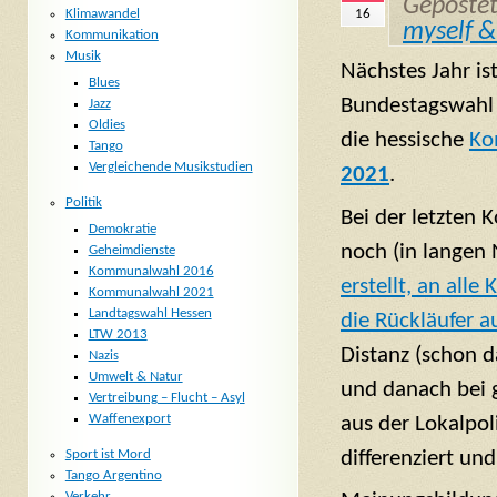
Geposte
Klimawandel
16
myself &
Kommunikation
Musik
Nächstes Jahr is
Blues
Bundestagswahl
Jazz
Oldies
die hessische
Ko
Tango
Vergleichende Musikstudien
2021
.
Politik
Bei der letzten
Demokratie
noch (in langen
Geheimdienste
Kommunalwahl 2016
erstellt, an all
Kommunalwahl 2021
Landtagswahl Hessen
die Rückläufer a
LTW 2013
Distanz (schon d
Nazis
Umwelt & Natur
und danach bei 
Vertreibung – Flucht – Asyl
Waffenexport
aus der Lokalpol
Sport ist Mord
differenziert un
Tango Argentino
Verkehr