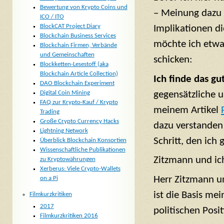
Bewertung von Krypto Coins und
– Meinung dazu 
ICO / ITO
BlockCAT Project Diary
Implikationen di
Blockchain Business Services
möchte ich etwa
Blockchain Firmen, Verbände
und Gemeinschaften
schicken:
Blockketten-Lesestoff (aka
Blockchain Article Collection)
Ich finde das gu
DAO Blockchain Experiment
Digital Coin Mining
gegensätzliche u
FAQ zur Krypto-Kauf / Krypto
meinem Artikel
Trading
Große Crypto Currency Hacks
dazu verstanden 
Lightning Network
Schritt, den ich
Überblick Blockchain Konsortien
Wissenschaftliche Publikationen
Zitzmann und ic
zu Kryptowährungen
Xerberus: Viele Crypto-Wallets
Herr Zitzmann u
on a Pi
ist die Basis me
Filmkurzkritiken
2017
politischen Posit
Filmkurzkritiken 2016