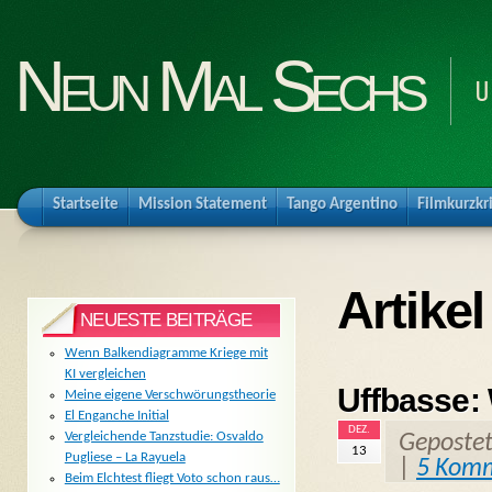
Neun Mal Sechs
U
Startseite
Mission Statement
Tango Argentino
Filmkurzkr
Artike
NEUESTE BEITRÄGE
Wenn Balkendiagramme Kriege mit
KI vergleichen
Uffbasse:
Meine eigene Verschwörungstheorie
El Enganche Initial
DEZ.
Vergleichende Tanzstudie: Osvaldo
Geposte
13
Pugliese – La Rayuela
|
5 Kom
Beim Elchtest fliegt Voto schon raus…