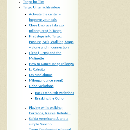
Tango im Film
Tango Unterrichtsvideos
Activate the center –
improve your axis
Close Embrace (abrazo
milonguero) in Tango
First steps into Tango:
Posture, Axis, Walking, Stops
– alone and in connection
Giros (Turns) and the
Mulinette
How to Dance Tango Milonga
La Calesita
Las Medialunas
Milonga (dance event)
Ocho Variations
Back Ocho Exit Variations
Breaking the Ocho
Playing while walking:
Cortados, Traspie, Rebote…
Salida Americana & and a
simple Gancho
Tango Candombe (Milonga)