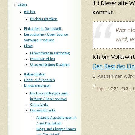
1.) Dieser alte 
Listen
Kontakt:
Bücher
Buchkurzkritiken
Einkaufen in Darmstadt
Wer nic
Europäische / Open Source
wird, w
Software-Produkte
Filme
Filmverbote in Karfreitag
Ich bin Volkswirt
Merkliste Video
Unzuverlässiges Erzählen
Den Rest des Ein
Kabarettisten
Ausnahmen würden
Lieder auf Spanisch
Linksammlungen
Tags:
2021
,
CDU
,
Buchvorstellungen und -
kritiken / Book reviews
China-Links
Darmstadt Links
Aktuelle Ausstellungen in
/ um Darmstadt
Blogs und Blogger*innen
aus Darmstadt