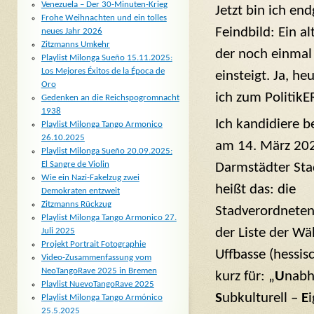
Venezuela – Der 30-Minuten-Krieg
Jetzt bin ich en
Frohe Weihnachten und ein tolles
Feindbild: Ein a
neues Jahr 2026
Zitzmanns Umkehr
der noch einmal 
Playlist Milonga Sueño 15.11.2025:
Los Mejores Éxitos de la Época de
einsteigt. Ja, he
Oro
ich zum Politik
Gedenken an die Reichspogromnacht
1938
Ich kandidiere 
Playlist Milonga Tango Armonico
26.10.2025
am 14. März 202
Playlist Milonga Sueño 20.09.2025:
El Sangre de Violin
Darmstädter Stad
Wie ein Nazi-Fakelzug zwei
heißt das: die
Demokraten entzweit
Zitzmanns Rückzug
Stadverordnete
Playlist Milonga Tango Armonico 27.
der Liste der Wä
Juli 2025
Projekt Portrait Fotographie
Uffbasse (hessis
Video-Zusammenfassung vom
NeoTangoRave 2025 in Bremen
kurz für: „
U
nabh
Playlist NuevoTangoRave 2025
S
ubkulturell –
E
Playlist Milonga Tango Armónico
25.5.2025