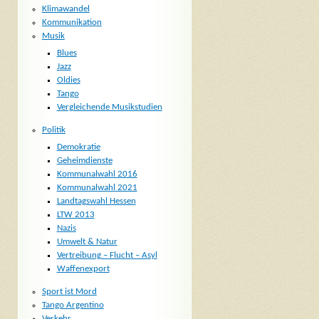
Klimawandel
Kommunikation
Musik
Blues
Jazz
Oldies
Tango
Vergleichende Musikstudien
Politik
Demokratie
Geheimdienste
Kommunalwahl 2016
Kommunalwahl 2021
Landtagswahl Hessen
LTW 2013
Nazis
Umwelt & Natur
Vertreibung – Flucht – Asyl
Waffenexport
Sport ist Mord
Tango Argentino
Verkehr