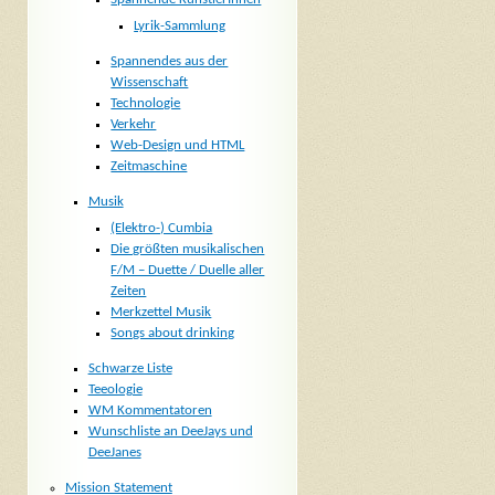
Lyrik-Sammlung
Spannendes aus der
Wissenschaft
Technologie
Verkehr
Web-Design und HTML
Zeitmaschine
Musik
(Elektro-) Cumbia
Die größten musikalischen
F/M – Duette / Duelle aller
Zeiten
Merkzettel Musik
Songs about drinking
Schwarze Liste
Teeologie
WM Kommentatoren
Wunschliste an DeeJays und
DeeJanes
Mission Statement