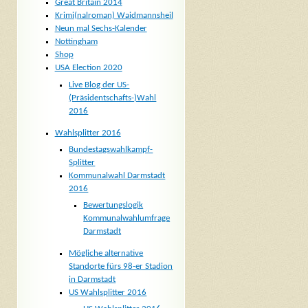
Great Britain 2014
Krimi(nalroman) Waidmannsheil
Neun mal Sechs-Kalender
Nottingham
Shop
USA Election 2020
Live Blog der US-
(Präsidentschafts-)Wahl
2016
Wahlsplitter 2016
Bundestagswahlkampf-
Splitter
Kommunalwahl Darmstadt
2016
Bewertungslogik
Kommunalwahlumfrage
Darmstadt
Mögliche alternative
Standorte fürs 98-er Stadion
in Darmstadt
US Wahlsplitter 2016