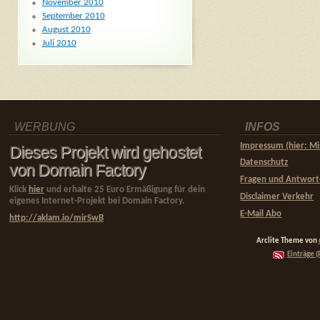
November 2010
September 2010
August 2010
Juli 2010
WERBUNG
INFOS
Impressum (hier: Mi
Dieses Projekt wird gehostet
Datenschutz
von Domain Factory
Fragen und Antwor
Klick
hier
und erhalte 25 Euro Ermäßigung für dein
Disclaimer Verkehr
eigenes Internet-Projekt bei Domain Factory.
E-Mail Abo
http://aklam.io/mirSwB
Arclite Theme von
Einträge (