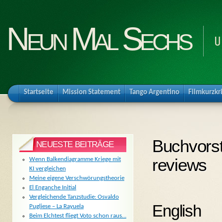
Neun Mal Sechs
U
Startseite
Mission Statement
Tango Argentino
Filmkurzkr
Buchvorst
NEUESTE BEITRÄGE
reviews
Wenn Balkendiagramme Kriege mit
KI vergleichen
Meine eigene Verschwörungstheorie
El Enganche Initial
Vergleichende Tanzstudie: Osvaldo
English
Pugliese – La Rayuela
Beim Elchtest fliegt Voto schon raus…