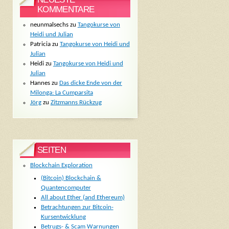
KOMMENTARE
neunmalsechs
zu
Tangokurse von
Heidi und Julian
Patricia
zu
Tangokurse von Heidi und
Julian
Heidi
zu
Tangokurse von Heidi und
Julian
Hannes
zu
Das dicke Ende von der
Milonga: La Cumparsita
Jörg
zu
Zitzmanns Rückzug
SEITEN
Blockchain Exploration
(Bitcoin) Blockchain &
Quantencomputer
All about Ether (and Ethereum)
Betrachtungen zur Bitcoin-
Kursentwicklung
Betrugs- & Scam Warnungen