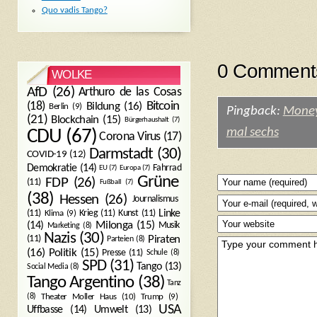
Quo vadis Tango?
0 Comments
WOLKE
AfD
(26)
Arthuro de las Cosas
Bitcoin
(18)
Bildung
(16)
Berlin
(9)
Pingback:
Money 
(21)
Blockchain
(15)
Bürgerhaushalt
(7)
mal sechs
CDU
(67)
Corona Virus
(17)
Darmstadt
(30)
COVID-19
(12)
Demokratie
(14)
Fahrrad
EU
(7)
Europa
(7)
Grüne
FDP
(26)
(11)
Fußball
(7)
(38)
Hessen
(26)
Journalismus
(11)
Krieg
(11)
Kunst
(11)
Linke
Klima
(9)
Milonga
(15)
(14)
Musik
Marketing
(8)
Nazis
(30)
Piraten
(11)
Parteien
(8)
Politik
(15)
(16)
Presse
(11)
Schule
(8)
SPD
(31)
Tango
(13)
Social Media
(8)
Tango Argentino
(38)
Tanz
Trump
(9)
(8)
Theater Moller Haus
(10)
USA
Umwelt
(13)
Uffbasse
(14)