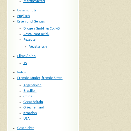
Martinsviertel
Datenschutz
Englisch
Essen und Genuss
Drogen GmbH & Co. KG
Restaurant-Kritik
Rezepte
Vegetarisch
Filme / Kino
TV
Fotos
Fremde Länder, fremde Sitten
Argentinien
Brasilien
China
Great Britain
Griechenland
Kroation
USA
Geschichte