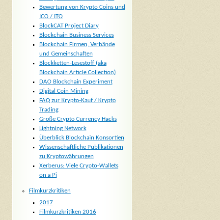
Bewertung von Krypto Coins und
ICO / ITO
BlockCAT Project Diary
Blockchain Business Services
Blockchain Firmen, Verbände
und Gemeinschaften
Blockketten-Lesestoff (aka
Blockchain Article Collection)
DAO Blockchain Experiment
Digital Coin Mining
FAQ zur Krypto-Kauf / Krypto
Trading
Große Crypto Currency Hacks
Lightning Network
Überblick Blockchain Konsortien
Wissenschaftliche Publikationen
zu Kryptowährungen
Xerberus: Viele Crypto-Wallets
on a Pi
Filmkurzkritiken
2017
Filmkurzkritiken 2016