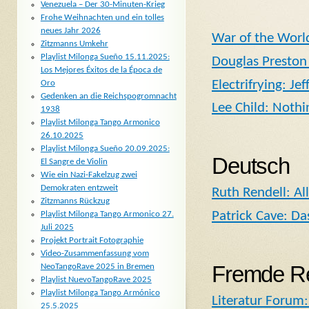
Venezuela – Der 30-Minuten-Krieg
Frohe Weihnachten und ein tolles
neues Jahr 2026
War of the World
Zitzmanns Umkehr
Playlist Milonga Sueño 15.11.2025:
Douglas Preston 
Los Mejores Éxitos de la Época de
Electrifrying: J
Oro
Gedenken an die Reichspogromnacht
Lee Child: Nothi
1938
Playlist Milonga Tango Armonico
26.10.2025
Playlist Milonga Sueño 20.09.2025:
Deutsch
El Sangre de Violin
Wie ein Nazi-Fakelzug zwei
Demokraten entzweit
Ruth Rendell: Al
Zitzmanns Rückzug
Patrick Cave: Da
Playlist Milonga Tango Armonico 27.
Juli 2025
Projekt Portrait Fotographie
Video-Zusammenfassung vom
Fremde R
NeoTangoRave 2025 in Bremen
Playlist NuevoTangoRave 2025
Playlist Milonga Tango Armónico
Literatur Forum
25.5.2025