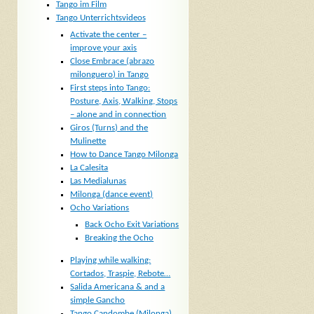
Tango im Film
Tango Unterrichtsvideos
Activate the center –
improve your axis
Close Embrace (abrazo
milonguero) in Tango
First steps into Tango:
Posture, Axis, Walking, Stops
– alone and in connection
Giros (Turns) and the
Mulinette
How to Dance Tango Milonga
La Calesita
Las Medialunas
Milonga (dance event)
Ocho Variations
Back Ocho Exit Variations
Breaking the Ocho
Playing while walking:
Cortados, Traspie, Rebote…
Salida Americana & and a
simple Gancho
Tango Candombe (Milonga)