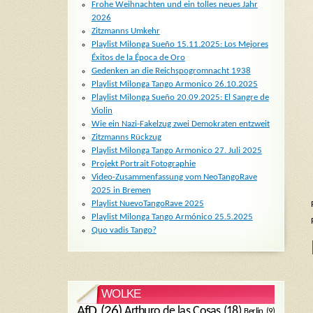
Frohe Weihnachten und ein tolles neues Jahr
2026
Zitzmanns Umkehr
Playlist Milonga Sueño 15.11.2025: Los Mejores
Éxitos de la Época de Oro
Gedenken an die Reichspogromnacht 1938
Playlist Milonga Tango Armonico 26.10.2025
Playlist Milonga Sueño 20.09.2025: El Sangre de
Violin
Wie ein Nazi-Fakelzug zwei Demokraten entzweit
Zitzmanns Rückzug
Playlist Milonga Tango Armonico 27. Juli 2025
Projekt Portrait Fotographie
Video-Zusammenfassung vom NeoTangoRave
2025 in Bremen
Playlist NuevoTangoRave 2025
Playlist Milonga Tango Armónico 25.5.2025
Quo vadis Tango?
WOLKE
AfD
(26)
Arthuro de las Cosas
(18)
Berlin
(9)