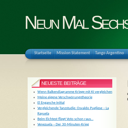
Neun Mal Sech
Startseite
Mission Statement
Tango Argentino
NEUESTE BEITRÄGE
Wenn Balkendiagramme Kriege mit KI vergleichen
Meine eigene Verschwörungstheorie
El Enganche Initial
Vergleichende Tanzstudie: Osvaldo Pugliese – La
Rayuela
Beim Elchtest fliegt Voto schon raus…
Venezuela – Der 30-Minuten-Krieg