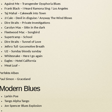
Against Me – Transgender Dysphoria Blues
Frank Black – I Heard Ramona Sing / Los Angeles
Taj Mahal – Cakewalk into Town
JJ Cale – Devil in disguise / Anyway The Wind Blows
Dire Straits – Private Investigations
Carolyn Mas – Sittn in the dark
Fleetwood Mac – Songbird
Supertramp – School
Dire Straits – Tunnel of Love
Jethro Tull -Locomotive Breath
U2 – Sunday bloody sunday
Whitesnake – Here I go again
Eagles – Hotel California
Meat Loaf –
Perfekte Alben
Paul Simon – Graceland
Modern Blues
Larkin Poe
Tango Alpha Tango
Jon Spencer Blues Explosion