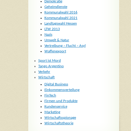
Demokratie
Geheimdienste
Kommunalwahl 2016
Kommunalwahl 2021
Landtagswahl Hessen
LTW 2013
Nazis
Umwelt & Natur
Vertreibung – Flucht – Asyl
Waffenexport
Sport ist Mord
Tango Argentino
Verkehr
Wirtschaft
Digital Business
Einkommensverteilung
FinTech
Firmen und Produkte
Kundenservice
Marketing
Wirtschaftsspionage
Wirtschaftstheorie