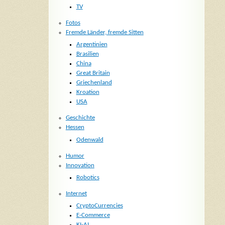
TV
Fotos
Fremde Länder, fremde Sitten
Argentinien
Brasilien
China
Great Britain
Griechenland
Kroation
USA
Geschichte
Hessen
Odenwald
Humor
Innovation
Robotics
Internet
CryptoCurrencies
E-Commerce
KI-AI