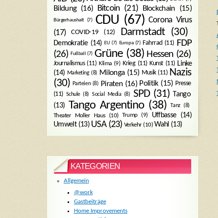
Bitcoin
(21)
Blockchain
(15)
Bildung
(16)
CDU
(67)
Corona Virus
Bürgerhaushalt
(7)
Darmstadt
(30)
(17)
COVID-19
(12)
FDP
Demokratie
(14)
Fahrrad
(11)
EU
(7)
Europa
(7)
Grüne
(38)
(26)
Hessen
(26)
Fußball
(7)
Journalismus
(11)
Krieg
(11)
Kunst
(11)
Linke
Klima
(9)
Nazis
Milonga
(15)
(14)
Musik
(11)
Marketing
(8)
(30)
Politik
(15)
Piraten
(16)
Presse
Parteien
(8)
SPD
(31)
Tango
(11)
Schule
(8)
Social Media
(8)
Tango Argentino
(38)
(13)
Tanz
(8)
Uffbasse
(14)
Trump
(9)
Theater Moller Haus
(10)
USA
(23)
Umwelt
(13)
Wahl
(13)
Verkehr
(10)
KATEGORIEN
Allgemein
@work
Gastbeiträge
Home Improvements