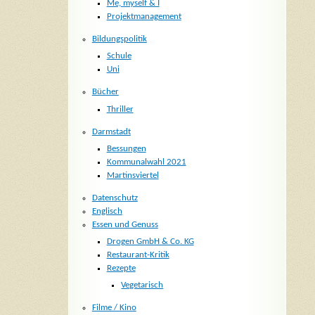
Me, myself & I
Projektmanagement
Bildungspolitik
Schule
Uni
Bücher
Thriller
Darmstadt
Bessungen
Kommunalwahl 2021
Martinsviertel
Datenschutz
Englisch
Essen und Genuss
Drogen GmbH & Co. KG
Restaurant-Kritik
Rezepte
Vegetarisch
Filme / Kino