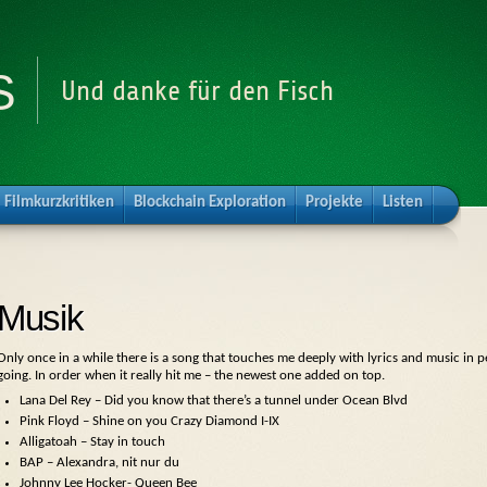
s
Und danke für den Fisch
Filmkurzkritiken
Blockchain Exploration
Projekte
Listen
Musik
Only once in a while there is a song that touches me deeply with lyrics and music in 
going. In order when it really hit me – the newest one added on top.
Lana Del Rey – Did you know that there’s a tunnel under Ocean Blvd
Pink Floyd – Shine on you Crazy Diamond I-IX
Alligatoah – Stay in touch
BAP – Alexandra, nit nur du
Johnny Lee Hocker- Queen Bee