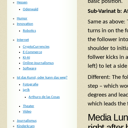
basic position.
Hessen
Odenwald
Sub-Varinat b: A
Humor
Same as above: T
Innovation
turns in on the f
Robotics
the follower into
Internet
CryptoCurrencies
shoulder to init
E-Commerce
follwer kicks in
KI-AI
Online-Journalismus
left) to let a sid
Software
Different: The f
Ist das Kunst, oder kann das weg?
Fotografie
step – which wou
Lyrik
degrees and lead
Arthuro de las Cosas
which leads the f
Theater
Video
Media Luna
Journalismus
right afte
Kinderkram