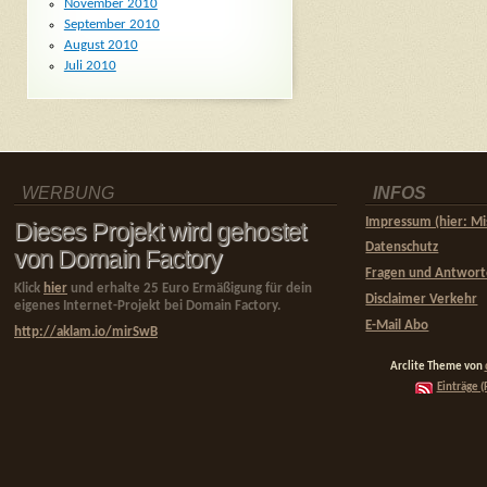
November 2010
September 2010
August 2010
Juli 2010
WERBUNG
INFOS
Impressum (hier: Mi
Dieses Projekt wird gehostet
Datenschutz
von Domain Factory
Fragen und Antwor
Klick
hier
und erhalte 25 Euro Ermäßigung für dein
Disclaimer Verkehr
eigenes Internet-Projekt bei Domain Factory.
E-Mail Abo
http://aklam.io/mirSwB
Arclite Theme von
Einträge (