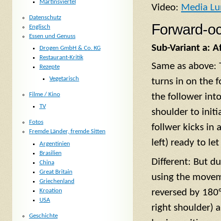
Martinsviertel
Video:
Media Lun
Datenschutz
Forward-oc
Englisch
Essen und Genuss
Sub-Variant a: A
Drogen GmbH & Co. KG
Restaurant-Kritik
Same as above: T
Rezepte
Vegetarisch
turns in on the f
Filme / Kino
the follower into
TV
shoulder to init
Fotos
follwer kicks in
Fremde Länder, fremde Sitten
left) ready to let
Argentinien
Brasilien
Different: But d
China
Great Britain
using the moveme
Griechenland
Kroation
reversed by 180°
USA
right shoulder) 
Geschichte