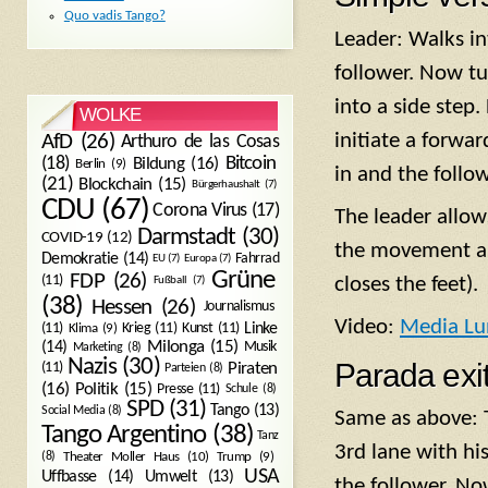
Quo vadis Tango?
Leader: Walks int
follower. Now tur
into a side step.
WOLKE
initiate a forwa
AfD
(26)
Arthuro de las Cosas
Bitcoin
(18)
Bildung
(16)
Berlin
(9)
in and the follo
(21)
Blockchain
(15)
Bürgerhaushalt
(7)
CDU
(67)
Corona Virus
(17)
The leader allow
Darmstadt
(30)
COVID-19
(12)
the movement and
Demokratie
(14)
Fahrrad
EU
(7)
Europa
(7)
Grüne
FDP
(26)
(11)
closes the feet).
Fußball
(7)
(38)
Hessen
(26)
Journalismus
Video:
Media Lun
(11)
Krieg
(11)
Kunst
(11)
Linke
Klima
(9)
Milonga
(15)
(14)
Musik
Marketing
(8)
Nazis
(30)
Parada exit
Piraten
(11)
Parteien
(8)
Politik
(15)
(16)
Presse
(11)
Schule
(8)
SPD
(31)
Tango
(13)
Social Media
(8)
Same as above: 
Tango Argentino
(38)
Tanz
3rd lane with his
Trump
(9)
(8)
Theater Moller Haus
(10)
USA
Umwelt
(13)
Uffbasse
(14)
the follower. N