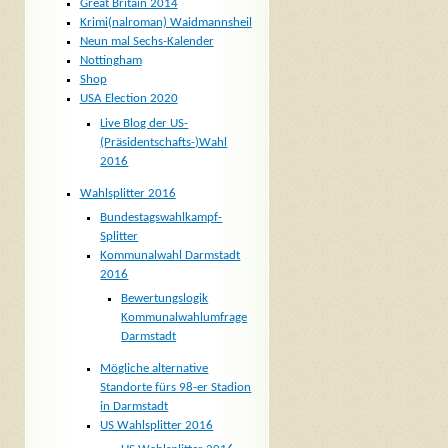
Great Britain 2014
Krimi(nalroman) Waidmannsheil
Neun mal Sechs-Kalender
Nottingham
Shop
USA Election 2020
Live Blog der US-
(Präsidentschafts-)Wahl
2016
Wahlsplitter 2016
Bundestagswahlkampf-
Splitter
Kommunalwahl Darmstadt
2016
Bewertungslogik
Kommunalwahlumfrage
Darmstadt
Mögliche alternative
Standorte fürs 98-er Stadion
in Darmstadt
US Wahlsplitter 2016