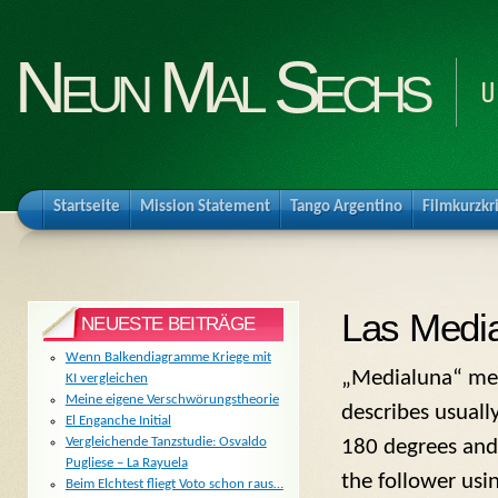
Neun Mal Sechs
U
Startseite
Mission Statement
Tango Argentino
Filmkurzkr
Las Medi
NEUESTE BEITRÄGE
Wenn Balkendiagramme Kriege mit
„Medialuna“ me
KI vergleichen
Meine eigene Verschwörungstheorie
describes usuall
El Enganche Initial
Vergleichende Tanzstudie: Osvaldo
180 degrees and
Pugliese – La Rayuela
the follower usi
Beim Elchtest fliegt Voto schon raus…