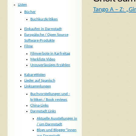
Listen
Tango A – Z: „G
Bücher
Buchkurzkritiken
Einkaufen in Darmstadt
Europäische / Open Source
Software-Produkte
Filme
Filmverbote in Karfreitag
Merkliste Video
Unzuverlässiges Erzählen
Kabarettisten
Lieder auf Spanisch
Linksammlungen
Buchvorstellungen und -
kritiken / Book reviews
China-Links
Darmstadt Links
Aktuelle Ausstellungen in
/ um Darmstadt
Blogs und Blogger*innen
aus Darmstadt