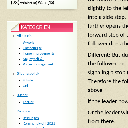
(23)
Wahl
(13)
Verkehr
(10)
slightly to the l
into a side step.
further opens the
KATEGORIEN
forward step of 
Allgemein
@work
follower does th
Gastbeiträge
Home Improvements
Different: But d
Me, myself & I
the follower and 
Projektmanagement
signaling a stop
Bildungspolitik
Therefore the fo
Schule
Uni
above.
Bücher
If the leader now
Thriller
Darmstadt
Or the leader wi
Bessungen
from there.
Kommunalwahl 2021