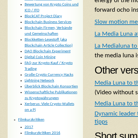
energy of the mo
Bewertung von Krypto Coins und
forward ocho ins
ICO / ITO
BlockCAT Project Diary
Slow motion med
Blockchain Business Services
Blockchain Firmen, Verbände
La Media Luna a
und Gemeinschaften
Blockketten-Lesestoff (aka
La Medialuna to
Blockchain Article Collection)
DAO Blockchain Experiment
the media luna is
Digital Coin Mining
FAQ zur Krypto-Kauf / Krypto
Other vers
Trading
Große Crypto Currency Hacks
Lightning Network
Media Luna to th
Überblick Blockchain Konsortien
(Video without 
Wissenschaftliche Publikationen
zu Kryptowährungen
Media Luna to th
Xerberus: Viele Crypto-Wallets
on a Pi
Dynamic leader t
Filmkurzkritiken
tipps
2017
Short summ
Filmkurzkritiken 2016