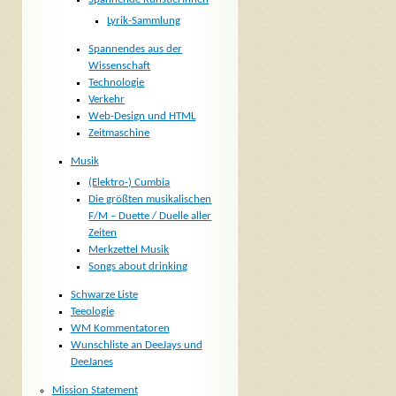
Lyrik-Sammlung
Spannendes aus der
Wissenschaft
Technologie
Verkehr
Web-Design und HTML
Zeitmaschine
Musik
(Elektro-) Cumbia
Die größten musikalischen
F/M – Duette / Duelle aller
Zeiten
Merkzettel Musik
Songs about drinking
Schwarze Liste
Teeologie
WM Kommentatoren
Wunschliste an DeeJays und
DeeJanes
Mission Statement