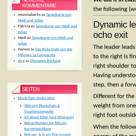
KOMMENTARE
the following (w
neunmalsechs
zu
Tangokurse von
Heidi und Julian
Dynamic lea
Patricia
zu
Tangokurse von Heidi und
ocho exit
Julian
Heidi
zu
Tangokurse von Heidi und
Julian
The leader lead
Hannes
zu
Das dicke Ende von der
Milonga: La Cumparsita
to the right is f
Jörg
zu
Zitzmanns Rückzug
right shoulder t
Having understoo
step, then a for
SEITEN
Different for the
Blockchain Exploration
weight from one 
(Bitcoin) Blockchain &
Quantencomputer
right foot outsid
All about Ether (and Ethereum)
Betrachtungen zur Bitcoin-
When the followe
Kursentwicklung
Betrugs- & Scam Warnungen