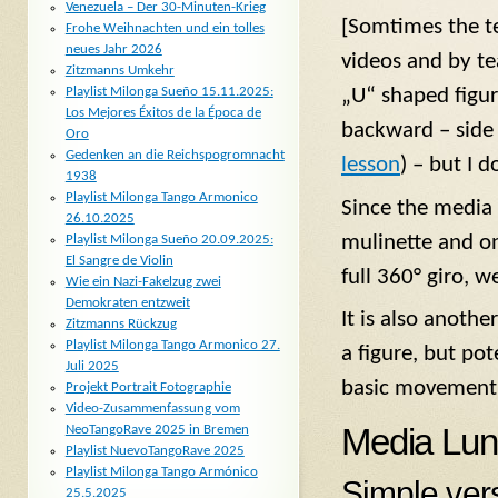
Venezuela – Der 30-Minuten-Krieg
[Somtimes the te
Frohe Weihnachten und ein tolles
neues Jahr 2026
videos and by te
Zitzmanns Umkehr
„U“ shaped figur
Playlist Milonga Sueño 15.11.2025:
Los Mejores Éxitos de la Época de
backward – side
Oro
Gedenken an die Reichspogromnacht
lesson
) – but I d
1938
Playlist Milonga Tango Armonico
Since the media 
26.10.2025
mulinette and on
Playlist Milonga Sueño 20.09.2025:
El Sangre de Violin
full 360° giro, w
Wie ein Nazi-Fakelzug zwei
Demokraten entzweit
It is also anoth
Zitzmanns Rückzug
Playlist Milonga Tango Armonico 27.
a figure, but pot
Juli 2025
basic movement 
Projekt Portrait Fotographie
Video-Zusammenfassung vom
Media Luna
NeoTangoRave 2025 in Bremen
Playlist NuevoTangoRave 2025
Playlist Milonga Tango Armónico
Simple ver
25.5.2025