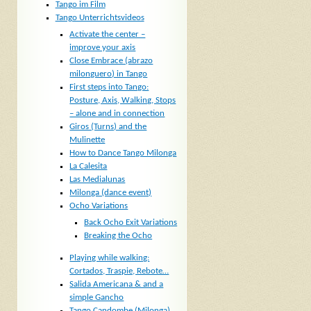
Tango im Film
Tango Unterrichtsvideos
Activate the center –
improve your axis
Close Embrace (abrazo
milonguero) in Tango
First steps into Tango:
Posture, Axis, Walking, Stops
– alone and in connection
Giros (Turns) and the
Mulinette
How to Dance Tango Milonga
La Calesita
Las Medialunas
Milonga (dance event)
Ocho Variations
Back Ocho Exit Variations
Breaking the Ocho
Playing while walking:
Cortados, Traspie, Rebote…
Salida Americana & and a
simple Gancho
Tango Candombe (Milonga)