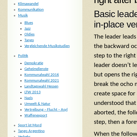
Klimawandel
Kommunikation
Basic lead
Musik
in-place ve
Blues
Jazz
Oldies
The leader leads
Tango
the backward oc
Vergleichende Musikstudien
step to the right 
Politik
Demokratie
leader doesn’t l
Geheimdienste
but opens the ri
Kommunalwahl 2016
Kommunalwahl 2021
break the ocho
Landtagswahl Hessen
LTW 2013
create space for 
Nazis
understood that
Umwelt & Natur
Vertreibung – Flucht – Asyl
aborted, the fol
Waffenexport
step, then a for
Sport ist Mord
Tango Argentino
When the followe
Verkehr