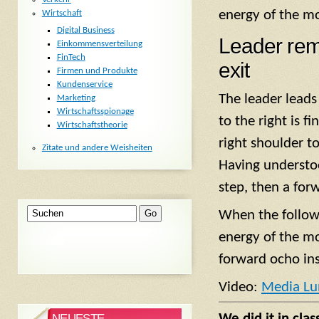
energy of the mo
Wirtschaft
Digital Business
Leader rem
Einkommensverteilung
FinTech
exit
Firmen und Produkte
Kundenservice
The leader lead
Marketing
Wirtschaftsspionage
to the right is f
Wirtschaftstheorie
right shoulder t
Zitate und andere Weisheiten
Having understoo
step, then a for
When the followe
energy of the mo
forward ocho ins
Video:
Media Lun
We did it in clas
NEUESTE