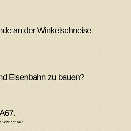
.
nde an der Winkelschneise
und Eisenbahn zu bauen?
A67.
n Seite der A67.