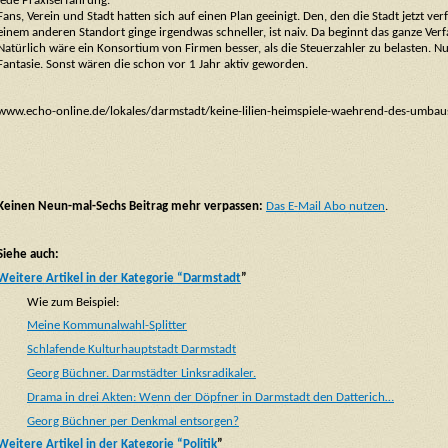
jede Praxiserfahrung.
Fans, Verein und Stadt hatten sich auf einen Plan geeinigt. Den, den die Stadt jetzt v
einem anderen Standort ginge irgendwas schneller, ist naiv. Da beginnt das ganze Ver
Natürlich wäre ein Konsortium von Firmen besser, als die Steuerzahler zu belasten. Nur
Fantasie. Sonst wären die schon vor 1 Jahr aktiv geworden.
www.echo-online.de/lokales/darmstadt/keine-lilien-heimspiele-waehrend-des-umba
Keinen Neun-mal-Sechs Beitrag mehr verpassen:
Das E-Mail Abo nutzen
.
Siehe auch:
Weitere Artikel in der Kategorie “Darmstadt
”
Wie zum Beispiel:
Meine Kommunalwahl-Splitter
Schlafende Kulturhauptstadt Darmstadt
Georg Büchner. Darmstädter Linksradikaler.
Drama in drei Akten: Wenn der Döpfner in Darmstadt den Datterich…
Georg Büchner per Denkmal entsorgen?
Weitere Artikel in der Kategorie “Politik
”