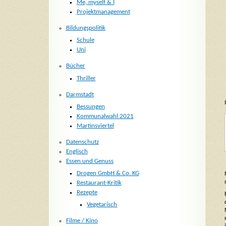
Me, myself & I
Projektmanagement
Bildungspolitik
Schule
Uni
Bücher
Thriller
Darmstadt
Bessungen
Kommunalwahl 2021
Martinsviertel
Datenschutz
Englisch
Essen und Genuss
Drogen GmbH & Co. KG
Restaurant-Kritik
Rezepte
Vegetarisch
Filme / Kino