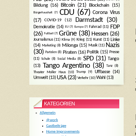
Bitcoin
(21)
Blockchain
(15)
Bildung
(16)
CDU
(67)
Corona Virus
Bürgerhaushalt
(7)
Darmstadt
(30)
(17)
COVID-19
(12)
FDP
Demokratie
(14)
Fahrrad
(11)
EU
(7)
Europa
(7)
Grüne
(38)
(26)
Hessen
(26)
Fußball
(7)
Journalismus
(11)
Krieg
(11)
Kunst
(11)
Linke
Klima
(9)
Nazis
Milonga
(15)
(14)
Musik
(11)
Marketing
(8)
(30)
Politik
(15)
Piraten
(16)
Presse
Parteien
(8)
SPD
(31)
Tango
(11)
Schule
(8)
Social Media
(8)
Tango Argentino
(38)
(13)
Tanz
(8)
Uffbasse
(14)
Trump
(9)
Theater Moller Haus
(10)
USA
(23)
Umwelt
(13)
Wahl
(13)
Verkehr
(10)
KATEGORIEN
Allgemein
@work
Gastbeiträge
Home Improvements