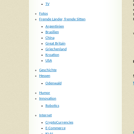
TV
Fotos
Fremde Länder, fremde Sitten
Argentinien
Brasilien
China
Great Britain
Griechenland
Kroation
USA
Geschichte
Hessen
Odenwald
Humor
Innovation
Robotics
Internet
CryptoCurrencies
E-Commerce
KI-AI