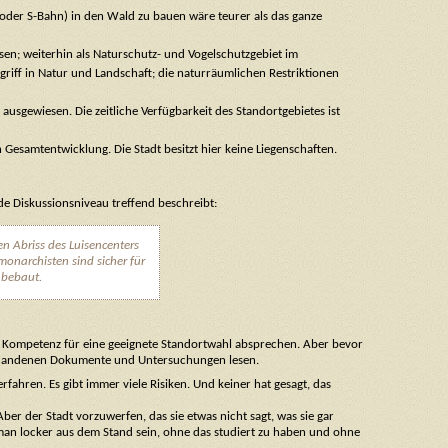
oder S-Bahn) in den Wald zu bauen wäre teurer als das ganze
en; weiterhin als Naturschutz- und Vogelschutzgebiet im
iff in Natur und Landschaft; die naturräumlichen Restriktionen
usgewiesen. Die zeitliche Verfügbarkeit des Standortgebietes ist
n Gesamtentwicklung. Die Stadt besitzt hier keine Liegenschaften.
de Diskussionsniveau treffend beschreibt:
n Abriss des Luisencenters
onarchisten sind sicher für
 bebaut.
 Kompetenz für eine geeignete Standortwahl absprechen. Aber bevor
orhandenen Dokumente und Untersuchungen lesen.
hren. Es gibt immer viele Risiken. Und keiner hat gesagt, das
ber der Stadt vorzuwerfen, das sie etwas nicht sagt, was sie gar
 man locker aus dem Stand sein, ohne das studiert zu haben und ohne