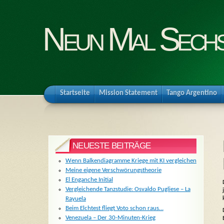
Neun Mal Sech
Startseite
Mission Statement
Tango Argentino
NEUESTE BEITRÄGE
Wenn Balkendiagramme Kriege mit KI vergleichen
Meine eigene Verschwörungstheorie
El Enganche Initial
Vergleichende Tanzstudie: Osvaldo Pugliese – La
Rayuela
Beim Elchtest fliegt Voto schon raus…
Venezuela – Der 30-Minuten-Krieg