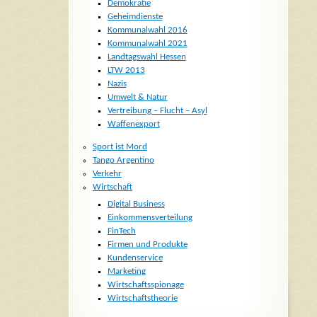
Demokratie
Geheimdienste
Kommunalwahl 2016
Kommunalwahl 2021
Landtagswahl Hessen
LTW 2013
Nazis
Umwelt & Natur
Vertreibung – Flucht – Asyl
Waffenexport
Sport ist Mord
Tango Argentino
Verkehr
Wirtschaft
Digital Business
Einkommensverteilung
FinTech
Firmen und Produkte
Kundenservice
Marketing
Wirtschaftsspionage
Wirtschaftstheorie