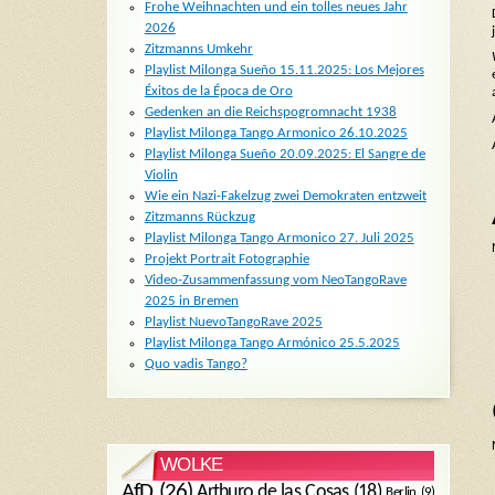
Frohe Weihnachten und ein tolles neues Jahr
2026
Zitzmanns Umkehr
Playlist Milonga Sueño 15.11.2025: Los Mejores
Éxitos de la Época de Oro
Gedenken an die Reichspogromnacht 1938
Playlist Milonga Tango Armonico 26.10.2025
Playlist Milonga Sueño 20.09.2025: El Sangre de
Violin
Wie ein Nazi-Fakelzug zwei Demokraten entzweit
Zitzmanns Rückzug
Playlist Milonga Tango Armonico 27. Juli 2025
Projekt Portrait Fotographie
Video-Zusammenfassung vom NeoTangoRave
2025 in Bremen
Playlist NuevoTangoRave 2025
Playlist Milonga Tango Armónico 25.5.2025
Quo vadis Tango?
WOLKE
AfD
(26)
Arthuro de las Cosas
(18)
Berlin
(9)