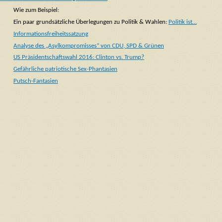
Wie zum Beispiel:
Ein paar grundsätzliche Überlegungen zu Politik & Wahlen:
Politik ist…
Informationsfreiheitssatzung
Analyse des „Asylkompromisses“ von CDU, SPD & Grünen
US Präsidentschaftswahl 2016: Clinton vs. Trump?
Gefährliche patriotische Sex-Phantasien
Putsch-Fantasien