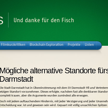
s
Und danke für den Fisch
Filmkurzkritiken
Blockchain Exploration
Projekte
Listen
Mögliche alternative Standorte für
Darmstadt
Die Stadt Darmstadt hat
in Übereinstimmung mit dem SV Darmstadt 98 und Vertreter
jetzigen Standort vorzunehmen. Dieses erfolgte, nachdem fast alle denkbaren Stan
komplett trauen, aber die Argumente wurden zumindest alle erwogen.
Doch mit jedem auftauchendem Hindernis, mit jeder Verzögerung und jeder Unannehmli
Entscheidung war, ist und gewesen sein wird. Gepaart mit völlig unsachlichen Spitzen