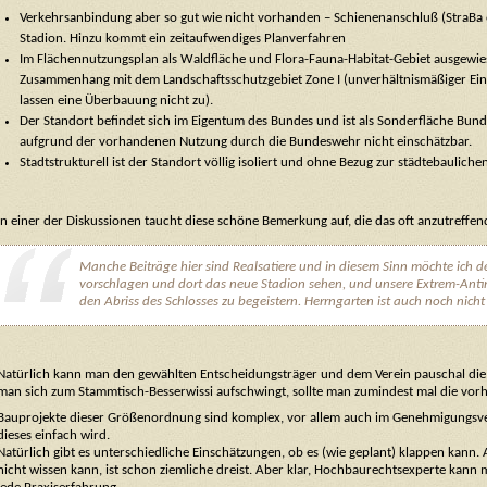
Verkehrsanbindung aber so gut wie nicht vorhanden – Schienenanschluß (StraBa 
Stadion. Hinzu kommt ein zeitaufwendiges Planverfahren
Im Flächennutzungsplan als Waldfläche und Flora-Fauna-Habitat-Gebiet ausgewies
Zusammenhang mit dem Landschaftsschutzgebiet Zone I (unverhältnismäßiger Eingr
lassen eine Überbauung nicht zu).
Der Standort befindet sich im Eigentum des Bundes und ist als Sonderfläche Bund a
aufgrund der vorhandenen Nutzung durch die Bundeswehr nicht einschätzbar.
Stadtstrukturell ist der Standort völlig isoliert und ohne Bezug zur städtebauliche
In einer der Diskussionen taucht diese schöne Bemerkung auf, die das oft anzutreffen
Manche Beiträge hier sind Realsatiere und in diesem Sinn möchte ich de
vorschlagen und dort das neue Stadion sehen, und unsere Extrem-Antim
den Abriss des Schlosses zu begeistern. Herrngarten ist auch noch nicht
Natürlich kann man den gewählten Entscheidungsträger und dem Verein pauschal die
man sich zum Stammtisch-Besserwissi aufschwingt, sollte man zumindest mal die v
Bauprojekte dieser Größenordnung sind komplex, vor allem auch im Genehmigungsverfa
dieses einfach wird.
Natürlich gibt es unterschiedliche Einschätzungen, ob es (wie geplant) klappen kann. A
nicht wissen kann, ist schon ziemliche dreist. Aber klar, Hochbaurechtsexperte kann