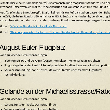
Deshalb hier eine (zusammekopierte) Zusammenstellung möglicher Standorte und den
jetzt noch umschwenken wollte. Ohne Anspruch auf Vollständigkeit (weitere Punkt füg
Was für alle diese Standorte gilt:
Es gibt keinen für ein Fußballstadion passenden Beb
eine Zeit, die beim Standort Böllenfalltor entfällt. Zusätzliche Hindernis, Verzögerung
auftauchen können, sind auch an den anderen Standorten keineswegs ausgeschlosse
Aktuell:
Mögliche Standorte im Landkreis Darmstadt
Aktuell:
Oberbürgermeister Partsch zu Stadion-Standortsuche, Hessenderby-Pannen
August-Euler-Flugplatz
Noch zu lösende Herausforderungen:
Eigentümer: TU und US Army (Dagger Komplex) – keine Verkaufsabsichten
Flugplatzgelände steht seit 1996 aufgrund des Sandtrockenrasens fast komplett u
Verkehrsanbindung (hohe Kosten, da weite Strecke über fremdes Eigentum)
Technikdenkmal
Gelände an der Michaelisstrasse/Ra
Noch zu lösende Herausforderungen:
Lösung für Grün-Weiss Darmstadt finden
Verkehrsanbindung vom Hbf. zu schaffen