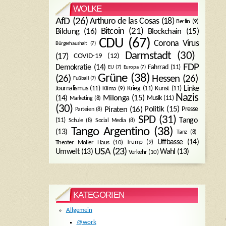
WOLKE
AfD
(26)
Arthuro de las Cosas
(18)
Berlin
(9)
Bitcoin
(21)
Blockchain
(15)
Bildung
(16)
CDU
(67)
Corona Virus
Bürgerhaushalt
(7)
Darmstadt
(30)
(17)
COVID-19
(12)
FDP
Demokratie
(14)
Fahrrad
(11)
EU
(7)
Europa
(7)
Grüne
(38)
(26)
Hessen
(26)
Fußball
(7)
Journalismus
(11)
Krieg
(11)
Kunst
(11)
Linke
Klima
(9)
Nazis
Milonga
(15)
(14)
Musik
(11)
Marketing
(8)
(30)
Politik
(15)
Piraten
(16)
Presse
Parteien
(8)
SPD
(31)
Tango
(11)
Schule
(8)
Social Media
(8)
Tango Argentino
(38)
(13)
Tanz
(8)
Uffbasse
(14)
Trump
(9)
Theater Moller Haus
(10)
USA
(23)
Umwelt
(13)
Wahl
(13)
Verkehr
(10)
KATEGORIEN
Allgemein
@work