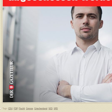
Tags:
CDU
,
FDP
,
Flucht
,
Grenze
,
Griechenland
,
SED
,
SPD