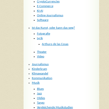
CryptoCurrencies
E-Commerce
KI-AI
Online-Journalismus
Software
Ist das Kunst, oder kann das weg?
Fotografie
Lyrik
Arthuro de las Cosas
Theater
Video
Journalismus
Kinderkram
Klimawandel
Kommunikation
Musik
Blues
Jazz
Oldies
Tango
Vergleichende Musikstudien