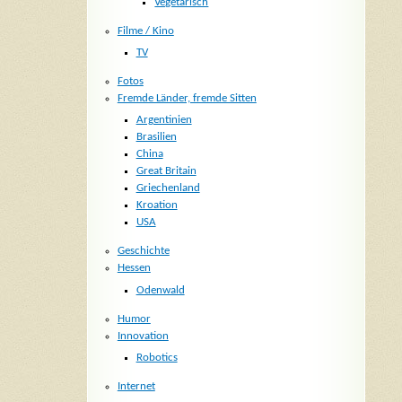
Vegetarisch
Filme / Kino
TV
Fotos
Fremde Länder, fremde Sitten
Argentinien
Brasilien
China
Great Britain
Griechenland
Kroation
USA
Geschichte
Hessen
Odenwald
Humor
Innovation
Robotics
Internet