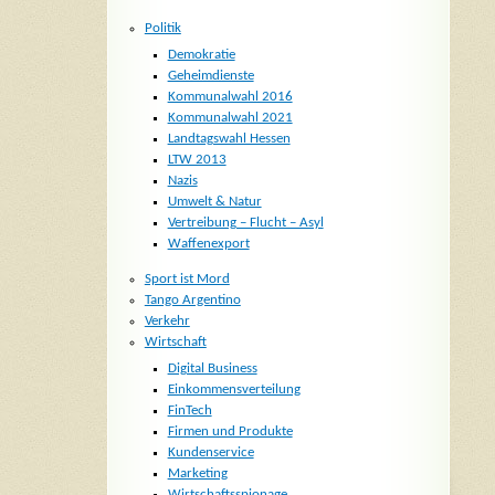
Politik
Demokratie
Geheimdienste
Kommunalwahl 2016
Kommunalwahl 2021
Landtagswahl Hessen
LTW 2013
Nazis
Umwelt & Natur
Vertreibung – Flucht – Asyl
Waffenexport
Sport ist Mord
Tango Argentino
Verkehr
Wirtschaft
Digital Business
Einkommensverteilung
FinTech
Firmen und Produkte
Kundenservice
Marketing
Wirtschaftsspionage