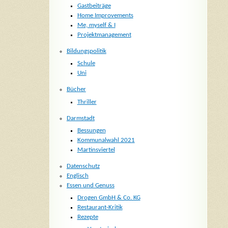
Gastbeiträge
Home Improvements
Me, myself & I
Projektmanagement
Bildungspolitik
Schule
Uni
Bücher
Thriller
Darmstadt
Bessungen
Kommunalwahl 2021
Martinsviertel
Datenschutz
Englisch
Essen und Genuss
Drogen GmbH & Co. KG
Restaurant-Kritik
Rezepte