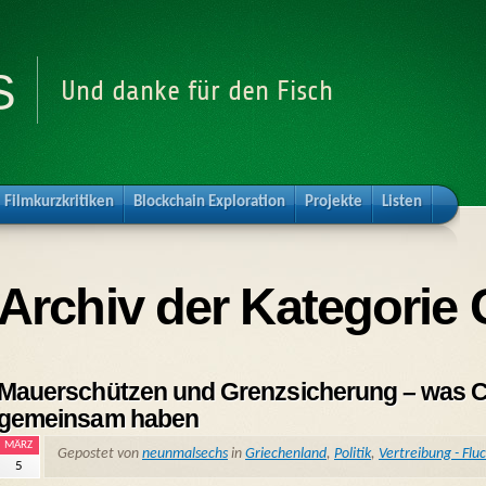
s
Und danke für den Fisch
Filmkurzkritiken
Blockchain Exploration
Projekte
Listen
Archiv der Kategorie
Mauerschützen und Grenzsicherung – was C
gemeinsam haben
MÄRZ
Gepostet von
neunmalsechs
in
Griechenland
,
Politik
,
Vertreibung - Fluc
5