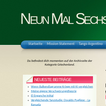
Neun Mal Sech
Startseite
Mission Statement
Tango Argentino
Du befindest dich momentan auf der Archivseite der
Kategorie Griechenland.
NEUESTE BEITRÄGE
Wenn Balkendiagramme Kriege mit KI vergleichen
Meine eigene Verschwörungstheorie
El Enganche Initial
Vergleichende Tanzstudie: Osvaldo Pugliese – La
Rayuela