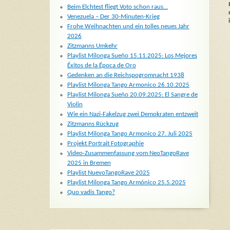
Beim Elchtest fliegt Voto schon raus…
Venezuela – Der 30-Minuten-Krieg
Frohe Weihnachten und ein tolles neues Jahr
2026
Zitzmanns Umkehr
Playlist Milonga Sueño 15.11.2025: Los Mejores
Éxitos de la Época de Oro
Gedenken an die Reichspogromnacht 1938
Playlist Milonga Tango Armonico 26.10.2025
Playlist Milonga Sueño 20.09.2025: El Sangre de
Violin
Wie ein Nazi-Fakelzug zwei Demokraten entzweit
Zitzmanns Rückzug
Playlist Milonga Tango Armonico 27. Juli 2025
Projekt Portrait Fotographie
Video-Zusammenfassung vom NeoTangoRave
2025 in Bremen
Playlist NuevoTangoRave 2025
Playlist Milonga Tango Armónico 25.5.2025
Quo vadis Tango?