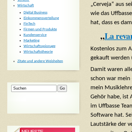
„Cerveja“ aus sei
Wirtschaft
wie das Uffbass
Digital Business
Einkommensverteilung
hat, dass es dam
FinTech
Firmen und Produkte
„
La reva
Kundenservice
Marketing
Wirtschaftsspionage
Kostenlos zum 
Wirtschaftstheorie
gekauft werden (
Zitate und andere Weisheiten
Damit waren all
schon war mein e
mein Musiklehrer
Gehör habe, ist 
im Uffbasse Team
Software hat. Se
Lautstärke der 
NEUESTE