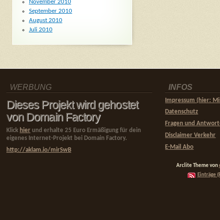
November 2010
September 2010
August 2010
Juli 2010
WERBUNG
INFOS
Impressum (hier: Mi
Dieses Projekt wird gehostet
Datenschutz
von Domain Factory
Fragen und Antwor
Klick
hier
und erhalte 25 Euro Ermäßigung für dein
Disclaimer Verkehr
eigenes Internet-Projekt bei Domain Factory.
E-Mail Abo
http://aklam.io/mirSwB
Arclite Theme von
Einträge (