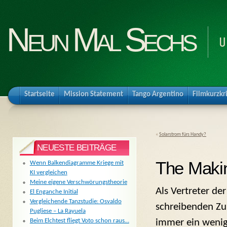
Neun Mal Sechs
U
Startseite
Mission Statement
Tango Argentino
Filmkurzkr
«
Solarstrom fürs Handy?
NEUESTE BEITRÄGE
The Makin
Wenn Balkendiagramme Kriege mit
KI vergleichen
Meine eigene Verschwörungstheorie
Als Vertreter der
El Enganche Initial
Vergleichende Tanzstudie: Osvaldo
schreibenden Zu
Pugliese – La Rayuela
immer ein wenig
Beim Elchtest fliegt Voto schon raus…