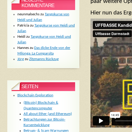
paar weitere Op
KOMMENTARE
Hier nun das Erge
neunmalsechs
zu
Tangokurse von
Heidi und Julian
Patricia
zu
Tangokurse von Heidi und
Julian
Heidi
zu
Tangokurse von Heidi und
Julian
Hannes
zu
Das dicke Ende von der
Milonga: La Cumparsita
Jörg
zu
Zitzmanns Rückzug
SEITEN
Blockchain Exploration
(Bitcoin) Blockchain &
Quantencomputer
All about Ether (and Ethereum)
Betrachtungen zur Bitcoin-
Kursentwicklung
Betrugs- & Scam Warnungen