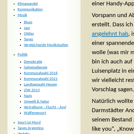
einer Handy-App
Klimawandel
Kommunikation
Vorspann und Ab
Musik
Blues
erstellt. Dass ic
Jazz
angelehnt hab
, 
Oldies
Tango
einer spannende
Vergleichende Musikstudien
wolle (was mir mi
Politik
bin ich auch auf
Demokratie
Geheimdienste
Luisenplatz in ei
Kommunalwahl 2016
Kommunalwahl 2021
wir vielleicht r
Landtagswahl Hessen
Vorschlag sagen.
LTW 2013
Nazis
Natürlich wollte
Umwelt & Natur
Vertreibung – Flucht – Asyl
Darmstädter And
Waffenexport
seinem Bestand z
Sport ist Mord
like you“, „Kno
Tango Argentino
Verkehr