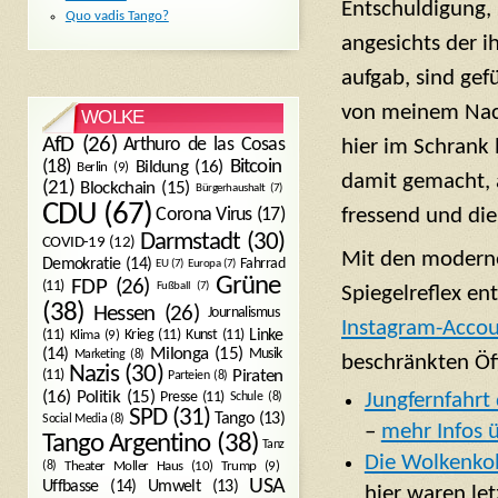
Entschuldigung,
Quo vadis Tango?
angesichts der 
aufgab, sind gef
von meinem Nach
WOLKE
AfD
(26)
Arthuro de las Cosas
hier im Schrank 
Bitcoin
(18)
Bildung
(16)
Berlin
(9)
damit gemacht, 
(21)
Blockchain
(15)
Bürgerhaushalt
(7)
CDU
(67)
fressend und di
Corona Virus
(17)
Darmstadt
(30)
COVID-19
(12)
Mit den modern
Demokratie
(14)
Fahrrad
EU
(7)
Europa
(7)
Grüne
FDP
(26)
(11)
Fußball
(7)
Spiegelreflex en
(38)
Hessen
(26)
Journalismus
Instagram-Acco
(11)
Krieg
(11)
Kunst
(11)
Linke
Klima
(9)
Milonga
(15)
(14)
Musik
Marketing
(8)
beschränkten Öffe
Nazis
(30)
Piraten
(11)
Parteien
(8)
Politik
(15)
(16)
Presse
(11)
Jungfernfahrt
Schule
(8)
SPD
(31)
Tango
(13)
Social Media
(8)
–
mehr Infos 
Tango Argentino
(38)
Tanz
Die Wolkenkol
Trump
(9)
(8)
Theater Moller Haus
(10)
USA
Umwelt
(13)
Uffbasse
(14)
hier waren let