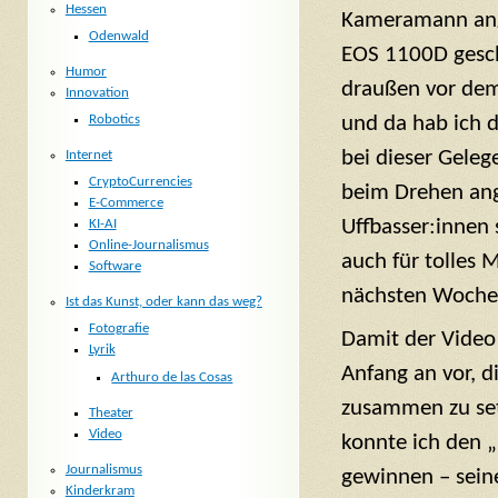
Hessen
Kameramann ange
Odenwald
EOS 1100D gesc
Humor
draußen vor dem
Innovation
Robotics
und da hab ich d
bei dieser Geleg
Internet
CryptoCurrencies
beim Drehen ang
E-Commerce
Uffbasser:innen 
KI-AI
Online-Journalismus
auch für tolles 
Software
nächsten Woche
Ist das Kunst, oder kann das weg?
Fotografie
Damit der Video 
Lyrik
Anfang an vor, d
Arthuro de las Cosas
zusammen zu setz
Theater
Video
konnte ich den „
Journalismus
gewinnen – sein
Kinderkram