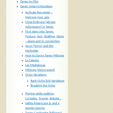
Tango im Film
Tango Unterrichtsvideos
Activate the center –
improve your axis
Close Embrace (abrazo
milonguero) in Tango
First steps into Tango:
Posture, Axis, Walking, Stops
– alone and in connection
Giros (Turns) and the
Mulinette
How to Dance Tango Milonga
La Calesita
Las Medialunas
Milonga (dance event)
Ocho Variations
Back Ocho Exit Variations
Breaking the Ocho
Playing while walking:
Cortados, Traspie, Rebote…
Salida Americana & and a
simple Gancho
Tango Candombe (Milonga)