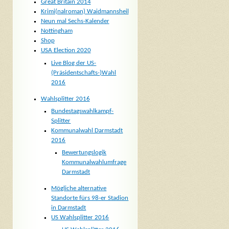
Great Britain 2014
Krimi(nalroman) Waidmannsheil
Neun mal Sechs-Kalender
Nottingham
Shop
USA Election 2020
Live Blog der US-
(Präsidentschafts-)Wahl
2016
Wahlsplitter 2016
Bundestagswahlkampf-
Splitter
Kommunalwahl Darmstadt
2016
Bewertungslogik
Kommunalwahlumfrage
Darmstadt
Mögliche alternative
Standorte fürs 98-er Stadion
in Darmstadt
US Wahlsplitter 2016