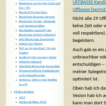
UFFBASSE Kandi
Bewertung von Krypto Coins und
ICO / ITO
Uffbasse Darmst
BlockCAT Project Diary
Blockchain Business Services
Nicht alle 29 Uf
Blockchain Firmen, Verbände
keine Zeit oder 
und Gemeinschaften
Blockketten-Lesestoff (aka
voll respektiere)
Blockchain Article Collection)
DAO Blockchain Experiment
begeistern.
Digital Coin Mining
FAQ zur Krypto-Kauf / Krypto
Auch gab es ein 
Trading
unbrauchbar ode
Große Crypto Currency Hacks
Lightning Network
entschuldigen –
Überblick Blockchain Konsortien
Wissenschaftliche Publikationen
meiner Spiegelr
zu Kryptowährungen
optimiert ist.
Xerberus: Viele Crypto-Wallets
on a Pi
Oben hab ich da
Filmkurzkritiken
Vesion hab ich a
2017
Filmkurzkritiken 2016
kann man dort S