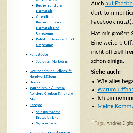
Auch
auf Facebo
Bücher rund um
Darmstadt
dort kommentiere
Öffentliche
Facebook nutzt).
Bücherschränke in
Darmstadt und
Hat mir großen S
Umgebung
Politik in Darmstadt und
Eine weitere Uff
Umgebung
nicht offiziell 
Fundstücke
schon einige.
Sau gutes Marketing
Siehe auch:
Gesundheit und Selbsthilfe
Handwerk&Zeug
Wie alles beg
Humor
Journalismus & Presse
Warum Uffbas
Religion, Glauben & höhere
Ich bin nomin
Mächte
Rezepte
Meine Kommu
Selbstgemachte
Brotaufstriche
Tags:
Andrés Digit
Veganer Leben
Spannende KünstlerInnen