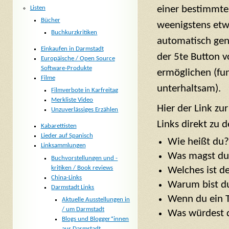
einer bestimmten
Listen
Bücher
weenigstens etw
Buchkurzkritiken
automatisch gene
Einkaufen in Darmstadt
der 5te Button 
Europäische / Open Source
Software-Produkte
ermöglichen (funk
Filme
unterhaltsam).
Filmverbote in Karfreitag
Merkliste Video
Hier der Link zu
Unzuverlässiges Erzählen
Links direkt zu 
Kabarettisten
Lieder auf Spanisch
Wie heißt du
Linksammlungen
Was magst du
Buchvorstellungen und -
kritiken / Book reviews
Welches ist d
China-Links
Warum bist du
Darmstadt Links
Wenn du ein T
Aktuelle Ausstellungen in
/ um Darmstadt
Was würdest 
Blogs und Blogger*innen
aus Darmstadt