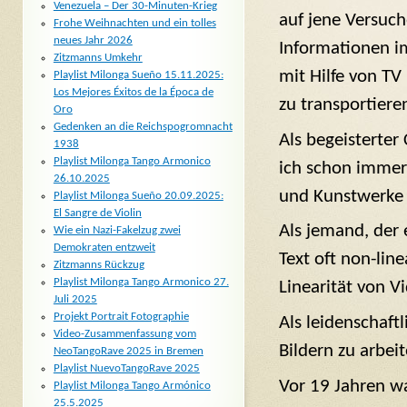
Venezuela – Der 30-Minuten-Krieg
auf jene Versuch
Frohe Weihnachten und ein tolles
neues Jahr 2026
Informationen i
Zitzmanns Umkehr
mit Hilfe von TV
Playlist Milonga Sueño 15.11.2025:
Los Mejores Éxitos de la Época de
zu transportiere
Oro
Gedenken an die Reichspogromnacht
Als begeisterter
1938
Playlist Milonga Tango Armonico
ich schon immer
26.10.2025
und Kunstwerke 
Playlist Milonga Sueño 20.09.2025:
El Sangre de Violin
Als jemand, der 
Wie ein Nazi-Fakelzug zwei
Demokraten entzweit
Text oft non-lin
Zitzmanns Rückzug
Playlist Milonga Tango Armonico 27.
Linearität von V
Juli 2025
Projekt Portrait Fotographie
Als leidenschaft
Video-Zusammenfassung vom
Bildern zu arbei
NeoTangoRave 2025 in Bremen
Playlist NuevoTangoRave 2025
Vor 19 Jahren w
Playlist Milonga Tango Armónico
25.5.2025