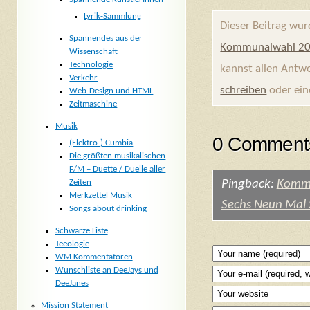
Lyrik-Sammlung
Dieser Beitrag wu
Spannendes aus der
Kommunalwahl 2
Wissenschaft
Technologie
kannst allen Antw
Verkehr
schreiben
oder ei
Web-Design und HTML
Zeitmaschine
Musik
0 Comments
(Elektro-) Cumbia
Die größten musikalischen
F/M – Duette / Duelle aller
Pingback:
Kommu
Zeiten
Merkzettel Musik
Sechs Neun Mal 
Songs about drinking
Schwarze Liste
Teeologie
WM Kommentatoren
Wunschliste an DeeJays und
DeeJanes
Mission Statement