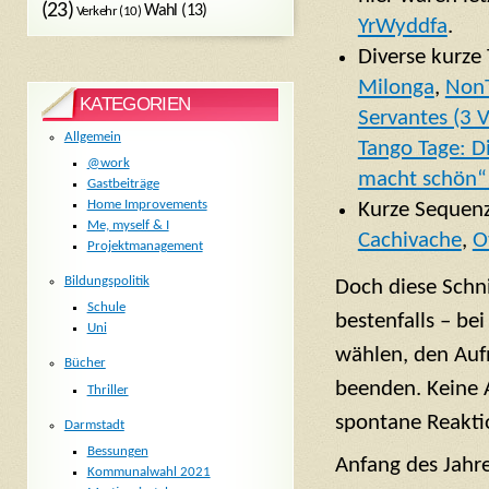
(23)
Wahl
(13)
Verkehr
(10)
YrWyddfa
.
Diverse kurze 
Milonga
,
NonT
KATEGORIEN
Servantes (3 
Allgemein
Tango Tage: D
@work
macht schön“ 
Gastbeiträge
Home Improvements
Kurze Sequenze
Me, myself & I
Cachivache
,
O
Projektmanagement
Bildungspolitik
Doch diese Schn
Schule
bestenfalls – be
Uni
wählen, den Auf
Bücher
beenden. Keine A
Thriller
spontane Reaktio
Darmstadt
Bessungen
Anfang des Jahr
Kommunalwahl 2021