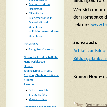
Bildungsaufrufs“
Bücher rund um
Darmstadt
Wer sich mehr mi
Öffentliche
der Homepage de
Bücherschränke in
Darmstadt und
Lektüre:
www.bil
Umgebung
Politik in Darmstadt und
Umgebung
Siehe auch:
Fundstücke
Sau gutes Marketing
Artikel zur Bildu
Gesundheit und Selbsthilfe
Bildungs-Links 
Handwerk&Zeug
Humor
Journalismus & Presse
Religion, Glauben & höhere
Keinen Neun-mal
Mächte
Rezepte
Selbstgemachte
Brotaufstriche
Veganer Leben
Tags:
Bertelsmann 
Spannende KünstlerInnen