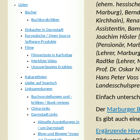
(ehem. hessische
Listen
Marburg), Bernd
Bücher
Kirchhain), Rena
Buchkurzkritiken
Assistentin, Bam
Einkaufen in Darmstadt
Joachim Hösler (
Europäische / Open Source
Software-Produkte
(Pensionär, Marb
Filme
(Lehrer, Marburg)
Filmverbote in Karfreitag
Radtke (Lehrer,
Merkliste Video
Unzuverlässiges Erzählen
Prof. Dr. Oskar 
Hans Peter Voss 
Kabarettisten
Lieder auf Spanisch
Landesschulspre
Linksammlungen
Einfach untersch
Buchvorstellungen und -
kritiken / Book reviews
Der
Marburger B
China-Links
Darmstadt Links
Es gibt auch ein
Aktuelle Ausstellungen in
/ um Darmstadt
Ergänzende Hinw
Blogs und Blogger*innen
aus Darmstadt