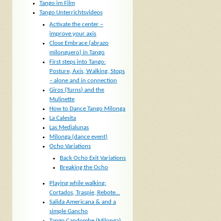
Tango im Film
Tango Unterrichtsvideos
Activate the center –
improve your axis
Close Embrace (abrazo
milonguero) in Tango
First steps into Tango:
Posture, Axis, Walking, Stops
– alone and in connection
Giros (Turns) and the
Mulinette
How to Dance Tango Milonga
La Calesita
Las Medialunas
Milonga (dance event)
Ocho Variations
Back Ocho Exit Variations
Breaking the Ocho
Playing while walking:
Cortados, Traspie, Rebote…
Salida Americana & and a
simple Gancho
Tango Candombe (Milonga)