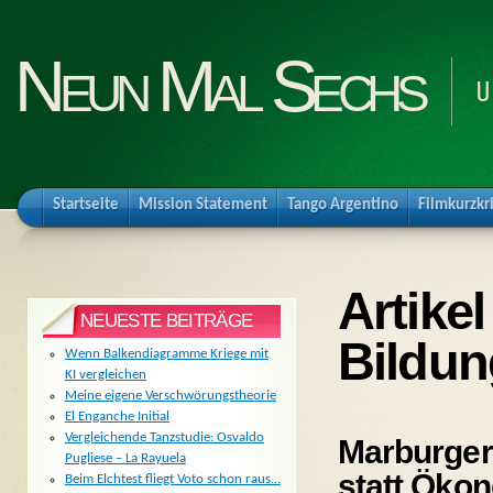
Neun Mal Sechs
U
Startseite
Mission Statement
Tango Argentino
Filmkurzkr
Artikel
NEUESTE BEITRÄGE
Bildun
Wenn Balkendiagramme Kriege mit
KI vergleichen
Meine eigene Verschwörungstheorie
El Enganche Initial
Vergleichende Tanzstudie: Osvaldo
Marburger
Pugliese – La Rayuela
statt Öko
Beim Elchtest fliegt Voto schon raus…