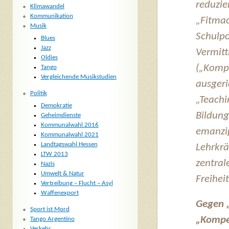
reduzie
Klimawandel
Kommunikation
„Fitmac
Musik
Schulpo
Blues
Jazz
Vermitt
Oldies
(„Kompe
Tango
Vergleichende Musikstudien
ausgeri
Politik
„Teachi
Demokratie
Bildung
Geheimdienste
Kommunalwahl 2016
emanzip
Kommunalwahl 2021
Landtagswahl Hessen
Lehrkrä
LTW 2013
zentral
Nazis
Umwelt & Natur
Freihe
Vertreibung – Flucht – Asyl
Waffenexport
Gegen 
Sport ist Mord
„Kompe
Tango Argentino
Verkehr