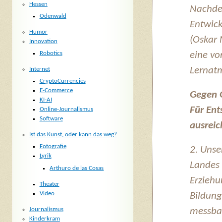
Hessen
Nachden
Odenwald
Entwick
Humor
(Oskar 
Innovation
Robotics
eine vo
Lernat
Internet
CryptoCurrencies
E-Commerce
Gegen G
KI-AI
Für Ent
Online-Journalismus
Software
ausreic
Ist das Kunst, oder kann das weg?
Fotografie
2. Unse
Lyrik
Landes 
Arthuro de las Cosas
Erzieh
Theater
Video
Bildung
Journalismus
messbar
Kinderkram