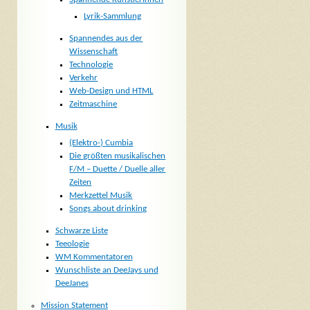
Lyrik-Sammlung
Spannendes aus der
Wissenschaft
Technologie
Verkehr
Web-Design und HTML
Zeitmaschine
Musik
(Elektro-) Cumbia
Die größten musikalischen
F/M – Duette / Duelle aller
Zeiten
Merkzettel Musik
Songs about drinking
Schwarze Liste
Teeologie
WM Kommentatoren
Wunschliste an DeeJays und
DeeJanes
Mission Statement