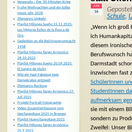
Venezuela – Der 30-Minuten-Krieg
JUNI
Frohe Weihnachten und ein tolles
Geposte
16
neues Jahr 2026
Schule
,
U
Zitzmanns Umkehr
Playlist Milonga Sueño 15.11.2025:
„Wenn ich groß 
Los Mejores Éxitos de la Época de
ich Humankapita
Oro
Gedenken an die Reichspogromnacht
diesem ironisch
1938
Playlist Milonga Tango Armonico
Berufswunsch ha
26.10.2025
Darmstadt schon
Playlist Milonga Sueño 20.09.2025:
El Sangre de Violin
inzwischen fast 
Wie ein Nazi-Fakelzug zwei
Demokraten entzweit
SchülerInnen un
Zitzmanns Rückzug
StudentInnen da
Playlist Milonga Tango Armonico 27.
Juli 2025
aufmerksam ge
Projekt Portrait Fotographie
sie mit einem Bi
Video-Zusammenfassung vom
NeoTangoRave 2025 in Bremen
sondern zu Produ
Playlist NuevoTangoRave 2025
Playlist Milonga Tango Armónico
Zweifel: Unser 
25.5.2025