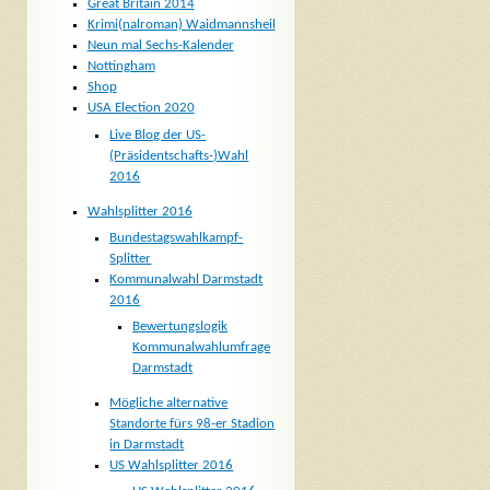
Great Britain 2014
Krimi(nalroman) Waidmannsheil
Neun mal Sechs-Kalender
Nottingham
Shop
USA Election 2020
Live Blog der US-
(Präsidentschafts-)Wahl
2016
Wahlsplitter 2016
Bundestagswahlkampf-
Splitter
Kommunalwahl Darmstadt
2016
Bewertungslogik
Kommunalwahlumfrage
Darmstadt
Mögliche alternative
Standorte fürs 98-er Stadion
in Darmstadt
US Wahlsplitter 2016