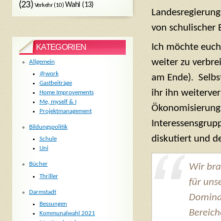
(23)
Wahl
(13)
Verkehr
(10)
Landesregierung
von schulischer 
Ich möchte euch 
KATEGORIEN
weiter zu verbre
Allgemein
@work
am Ende). Selbst
Gastbeiträge
ihr ihn weiterve
Home Improvements
Me, myself & I
Ökonomisierung 
Projektmanagement
Interessensgrup
Bildungspolitik
diskutiert und 
Schule
Uni
Bücher
Wir bra
Thriller
für uns
Darmstadt
Domina
Bessungen
Bereich
Kommunalwahl 2021