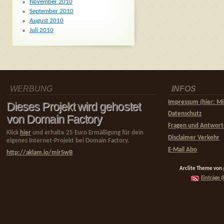
November 2010
September 2010
August 2010
Juli 2010
WERBUNG
INFOS
Impressum (hier: Mi
Dieses Projekt wird gehostet
Datenschutz
von Domain Factory
Fragen und Antwor
Klick
hier
und erhalte 25 Euro Ermäßigung für dein
Disclaimer Verkehr
eigenes Internet-Projekt bei Domain Factory.
E-Mail Abo
http://aklam.io/mirSwB
Arclite Theme von
Einträge (