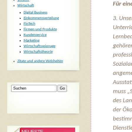
Für ein
Wirtschaft
Digital Business
3. Unse
Einkommensverteilung
FinTech
Unterri
Firmen und Produkte
Kundenservice
Lernbe
Marketing
gehören
Wirtschaftsspionage
Wirtschaftstheorie
profess
Zitate und andere Weisheiten
Soziala
angeme
Ausstat
muss „S
des Lan
der Ök
bestim
Dienstl
NEUESTE