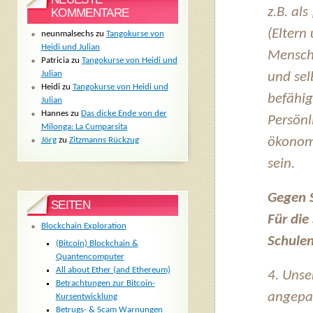
z.B. al
KOMMENTARE
(Eltern
neunmalsechs
zu
Tangokurse von
Heidi und Julian
Mensch
Patricia
zu
Tangokurse von Heidi und
Julian
und se
Heidi
zu
Tangokurse von Heidi und
befähi
Julian
Hannes
zu
Das dicke Ende von der
Persönl
Milonga: La Cumparsita
ökonom
Jörg
zu
Zitzmanns Rückzug
sein.
Gegen S
SEITEN
Für die
Blockchain Exploration
Schulen
(Bitcoin) Blockchain &
Quantencomputer
All about Ether (and Ethereum)
4. Unse
Betrachtungen zur Bitcoin-
angepas
Kursentwicklung
Betrugs- & Scam Warnungen