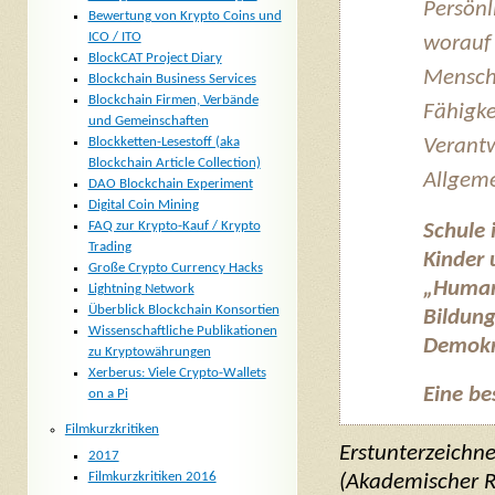
Persönl
Bewertung von Krypto Coins und
ICO / ITO
worauf 
BlockCAT Project Diary
Mensche
Blockchain Business Services
Blockchain Firmen, Verbände
Fähigke
und Gemeinschaften
Blockketten-Lesestoff (aka
Verantw
Blockchain Article Collection)
Allgem
DAO Blockchain Experiment
Digital Coin Mining
FAQ zur Krypto-Kauf / Krypto
Schule 
Trading
Kinder 
Große Crypto Currency Hacks
„Humank
Lightning Network
Überblick Blockchain Konsortien
Bildung
Wissenschaftliche Publikationen
Demokra
zu Kryptowährungen
Xerberus: Viele Crypto-Wallets
Eine be
on a Pi
Filmkurzkritiken
Erstunterzeichne
2017
Filmkurzkritiken 2016
(Akademischer Ra