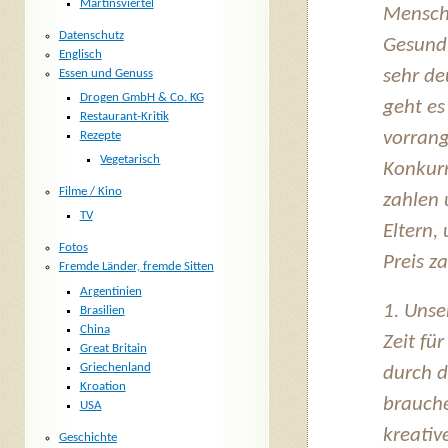
Martinsviertel
Mensche
Datenschutz
Gesundh
Englisch
sehr de
Essen und Genuss
Drogen GmbH & Co. KG
geht es
Restaurant-Kritik
vorrang
Rezepte
Vegetarisch
Konkurr
Filme / Kino
zahlen 
TV
Eltern,
Fotos
Preis za
Fremde Länder, fremde Sitten
Argentinien
1. Unse
Brasilien
China
Zeit fü
Great Britain
Griechenland
durch d
Kroation
brauche
USA
kreativ
Geschichte