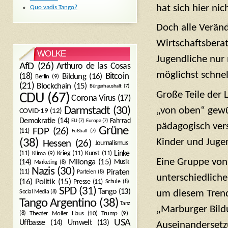
hat sich hier ni
Quo vadis Tango?
Doch alle Veränd
Wirtschaftsbera
WOLKE
Jugendliche nur 
AfD
(26)
Arthuro de las Cosas
möglichst schne
Bitcoin
(18)
Bildung
(16)
Berlin
(9)
(21)
Blockchain
(15)
Bürgerhaushalt
(7)
Große Teile der 
CDU
(67)
Corona Virus
(17)
„von oben“ gewü
Darmstadt
(30)
COVID-19
(12)
Demokratie
(14)
Fahrrad
EU
(7)
Europa
(7)
pädagogisch ver
Grüne
FDP
(26)
(11)
Fußball
(7)
Kinder und Juge
(38)
Hessen
(26)
Journalismus
(11)
Krieg
(11)
Kunst
(11)
Linke
Klima
(9)
Eine Gruppe von
Milonga
(15)
(14)
Musik
Marketing
(8)
Nazis
(30)
Piraten
(11)
Parteien
(8)
unterschiedliche
Politik
(15)
(16)
Presse
(11)
Schule
(8)
SPD
(31)
Tango
(13)
um diesem Trend
Social Media
(8)
Tango Argentino
(38)
Tanz
„Marburger Bildu
Trump
(9)
(8)
Theater Moller Haus
(10)
USA
Umwelt
(13)
Uffbasse
(14)
Auseinandersetz