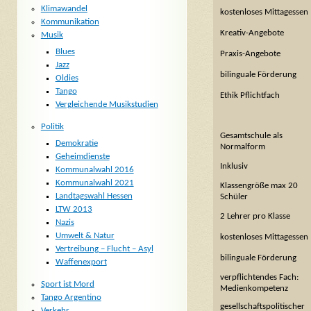
Klimawandel
kostenloses Mittagessen
Kommunikation
Kreativ-Angebote
Musik
Blues
Praxis-Angebote
Jazz
bilinguale Förderung
Oldies
Tango
Ethik Pflichtfach
Vergleichende Musikstudien
Politik
Gesamtschule als
Demokratie
Normalform
Geheimdienste
Inklusiv
Kommunalwahl 2016
Kommunalwahl 2021
Klassengröße max 20
Landtagswahl Hessen
Schüler
LTW 2013
2 Lehrer pro Klasse
Nazis
Umwelt & Natur
kostenloses Mittagessen
Vertreibung – Flucht – Asyl
bilinguale Förderung
Waffenexport
verpflichtendes Fach:
Sport ist Mord
Medienkompetenz
Tango Argentino
gesellschaftspolitischer
Verkehr