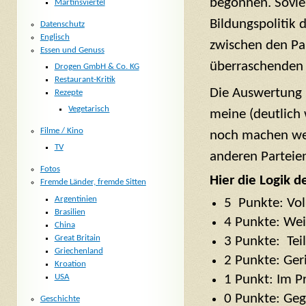
begonnen. Soviel
Martinsviertel
Bildungspolitik 
Datenschutz
Englisch
zwischen den Pa
Essen und Genuss
überraschenden 
Drogen GmbH & Co. KG
Restaurant-Kritik
Die Auswertung h
Rezepte
Vegetarisch
meine (deutlich 
Filme / Kino
noch machen wer
TV
anderen Parteie
Fotos
Hier die Logik 
Fremde Länder, fremde Sitten
Argentinien
5 Punkte: Vol
Brasilien
4 Punkte: We
China
Great Britain
3 Punkte: Te
Griechenland
2 Punkte: Ge
Kroation
USA
1 Punkt: Im 
0 Punkte: Geg
Geschichte