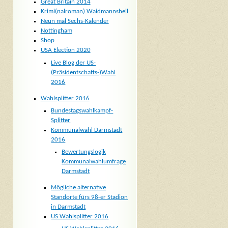
Great Britain 2014
Krimi(nalroman) Waidmannsheil
Neun mal Sechs-Kalender
Nottingham
Shop
USA Election 2020
Live Blog der US-
(Präsidentschafts-)Wahl
2016
Wahlsplitter 2016
Bundestagswahlkampf-
Splitter
Kommunalwahl Darmstadt
2016
Bewertungslogik
Kommunalwahlumfrage
Darmstadt
Mögliche alternative
Standorte fürs 98-er Stadion
in Darmstadt
US Wahlsplitter 2016