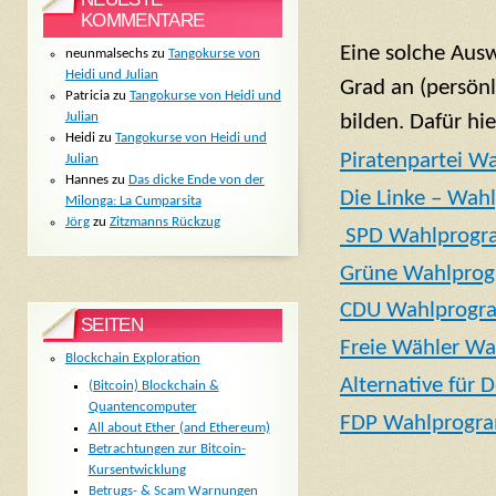
KOMMENTARE
Eine solche Aus
neunmalsechs
zu
Tangokurse von
Heidi und Julian
Grad an (persönl
Patricia
zu
Tangokurse von Heidi und
Julian
bilden. Dafür hi
Heidi
zu
Tangokurse von Heidi und
Piratenpartei 
Julian
Hannes
zu
Das dicke Ende von der
Die Linke – Wa
Milonga: La Cumparsita
Jörg
zu
Zitzmanns Rückzug
SPD Wahlprogr
Grüne Wahlprog
CDU Wahlprogra
SEITEN
Freie Wähler W
Blockchain Exploration
Alternative für
(Bitcoin) Blockchain &
Quantencomputer
FDP Wahlprogra
All about Ether (and Ethereum)
Betrachtungen zur Bitcoin-
Kursentwicklung
Betrugs- & Scam Warnungen