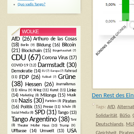
Quo vadis Tango?
WOLKE
AfD
(26)
Arthuro de las Cosas
Bitcoin
(18)
Bildung
(16)
Berlin
(9)
(21)
Blockchain
(15)
Bürgerhaushalt
(7)
CDU
(67)
Corona Virus
(17)
Darmstadt
(30)
COVID-19
(12)
Demokratie
(14)
Fahrrad
EU
(7)
Europa
(7)
Grüne
FDP
(26)
(11)
Fußball
(7)
(38)
Hessen
(26)
Journalismus
(11)
Krieg
(11)
Kunst
(11)
Linke
Klima
(9)
Den Rest des Ein
Milonga
(15)
(14)
Musik
Marketing
(8)
Nazis
(30)
Piraten
(11)
Parteien
(8)
Politik
(15)
(16)
Presse
(11)
Tags:
AfD
,
Alterna
Schule
(8)
SPD
(31)
Tango
(13)
Social Media
(8)
Solidarität
,
BüSo
,
Tango Argentino
(38)
Tanz
Deutschlands
,
ML
Trump
(9)
(8)
Theater Moller Haus
(10)
USA
Umwelt
(13)
Uffbasse
(14)
Gleichheit
,
Piraten