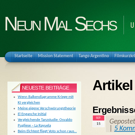
Neun Mal Sechs
U
Startseite
Mission Statement
Tango Argentino
Filmkurzkr
Artike
NEUESTE BEITRÄGE
Wenn Balkendiagramme Kriege mit
KI vergleichen
Ergebniss
Meine eigene Verschwörungstheorie
El Enganche Initial
SEP.
Vergleichende Tanzstudie: Osvaldo
Geposte
15
Pugliese – La Rayuela
|
5 Kom
Beim Elchtest fliegt Voto schon raus…