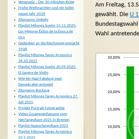
Venezuela – Der 30-Minuten-Krieg
Am Freitag, 13.
Frohe Weihnachten und ein tolles
gewählt. Die
U 1
neues Jahr 2026
Zitzmanns Umkehr
Bundestagswahl 
Playlist Milonga Sueño 15.11.2025:
Los Mejores Éxitos de la Época de
Wahl antretende
Oro
Gedenken an die Reichspogromnacht
1938
Playlist Milonga Tango Armonico
26.10.2025
Playlist Milonga Sueño 20.09.2025:
El Sangre de Violin
Wie ein Nazi-Fakelzug zwei
Demokraten entzweit
Zitzmanns Rückzug
Playlist Milonga Tango Armonico 27.
Juli 2025
Projekt Portrait Fotographie
Video-Zusammenfassung vom
NeoTangoRave 2025 in Bremen
Playlist NuevoTangoRave 2025
Playlist Milonga Tango Armónico
25.5.2025