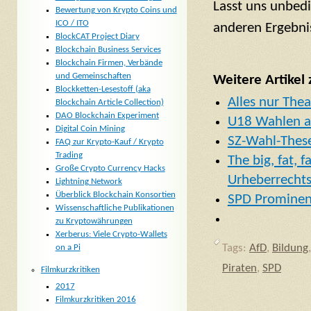
Lasst uns unbed
Bewertung von Krypto Coins und
ICO / ITO
anderen Ergebn
BlockCAT Project Diary
Blockchain Business Services
Blockchain Firmen, Verbände
und Gemeinschaften
Weitere Artikel
Blockketten-Lesestoff (aka
Alles nur The
Blockchain Article Collection)
DAO Blockchain Experiment
U18 Wahlen a
Digital Coin Mining
SZ-Wahl-These
FAQ zur Krypto-Kauf / Krypto
Trading
The big, fat, 
Große Crypto Currency Hacks
Urheberrechts
Lightning Network
Überblick Blockchain Konsortien
SPD Prominen
Wissenschaftliche Publikationen
zu Kryptowährungen
Xerberus: Viele Crypto-Wallets
Tags:
AfD
,
Bildung
on a Pi
Piraten
,
SPD
Filmkurzkritiken
2017
Filmkurzkritiken 2016