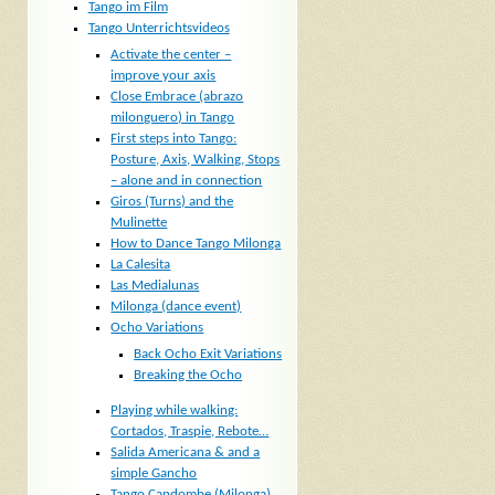
Tango im Film
Tango Unterrichtsvideos
Activate the center –
improve your axis
Close Embrace (abrazo
milonguero) in Tango
First steps into Tango:
Posture, Axis, Walking, Stops
– alone and in connection
Giros (Turns) and the
Mulinette
How to Dance Tango Milonga
La Calesita
Las Medialunas
Milonga (dance event)
Ocho Variations
Back Ocho Exit Variations
Breaking the Ocho
Playing while walking:
Cortados, Traspie, Rebote…
Salida Americana & and a
simple Gancho
Tango Candombe (Milonga)