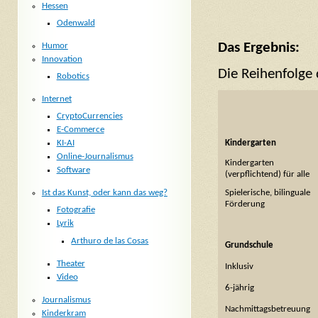
Hessen
Odenwald
Das Ergebnis:
Humor
Innovation
Die Reihenfolge 
Robotics
Internet
CryptoCurrencies
E-Commerce
Kindergarten
KI-AI
Online-Journalismus
Kindergarten
Software
(verpflichtend) für alle
Spielerische, bilinguale
Ist das Kunst, oder kann das weg?
Förderung
Fotografie
Lyrik
Arthuro de las Cosas
Grundschule
Theater
Inklusiv
Video
6-jährig
Journalismus
Nachmittagsbetreuung
Kinderkram