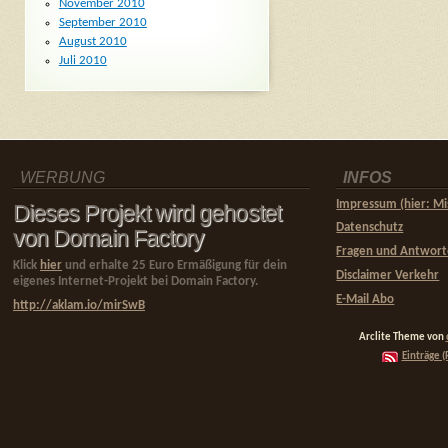
November 2010
September 2010
August 2010
Juli 2010
WERBUNG
INFOS
Impressum (hier: Mi
Dieses Projekt wird gehostet
Datenschutz
von Domain Factory
Fragen und Antwor
Klick
hier
und erhalte 25 Euro Ermäßigung für dein
Disclaimer Verkehr
eigenes Internet-Projekt bei Domain Factory.
E-Mail Abo
http://aklam.io/mirSwB
Arclite Theme von
Einträge (