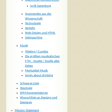
Lyrik-Sammlung
Spannendes aus der
Wissenschaft
Technologie
Verkehr
Web-Design und HTML
Zeitmaschine
Musik
(Elektro-) Cumbia
Die größten musikalischen
F/M – Duette / Duelle aller
Zeiten
Merkzettel Musik
Songs about drinking
Schwarze Liste
Teeologie
WM Kommentatoren
Wunschliste an DeeJays und
DeeJanes
Mission Statement