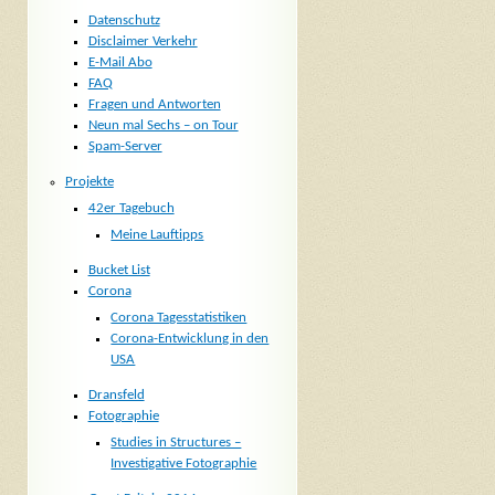
Datenschutz
Disclaimer Verkehr
E-Mail Abo
FAQ
Fragen und Antworten
Neun mal Sechs – on Tour
Spam-Server
Projekte
42er Tagebuch
Meine Lauftipps
Bucket List
Corona
Corona Tagesstatistiken
Corona-Entwicklung in den
USA
Dransfeld
Fotographie
Studies in Structures –
Investigative Fotographie