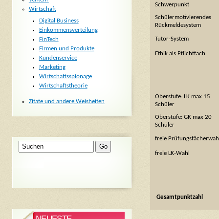
Schwerpunkt
Wirtschaft
Schülermotivierendes
Digital Business
Rückmeldesystem
Einkommensverteilung
Tutor-System
FinTech
Firmen und Produkte
Ethik als Pflichtfach
Kundenservice
Marketing
Wirtschaftsspionage
Wirtschaftstheorie
Oberstufe: LK max 15
Zitate und andere Weisheiten
Schüler
Oberstufe: GK max 20
Schüler
freie Prüfungsfächerwah
freie LK-Wahl
Gesamtpunktzahl
NEUESTE