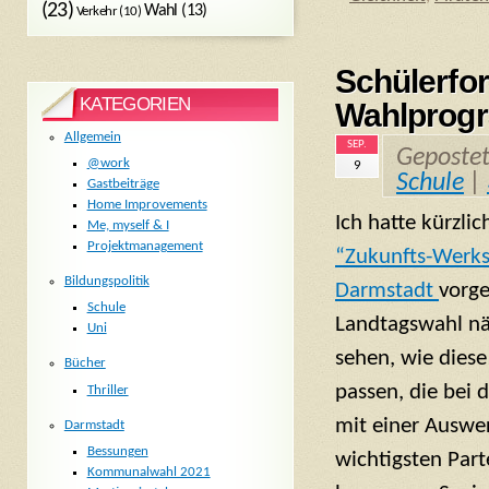
(23)
Wahl
(13)
Verkehr
(10)
Schülerfo
KATEGORIEN
Wahlprogr
Allgemein
SEP.
Geposte
@work
9
Schule
|
Gastbeiträge
Home Improvements
Ich hatte kürzli
Me, myself & I
Projektmanagement
“Zukunfts-Werks
Bildungspolitik
Darmstadt
vorge
Schule
Landtagswahl nä
Uni
sehen, wie dies
Bücher
passen, die bei 
Thriller
mit einer Auswe
Darmstadt
Bessungen
wichtigsten Par
Kommunalwahl 2021