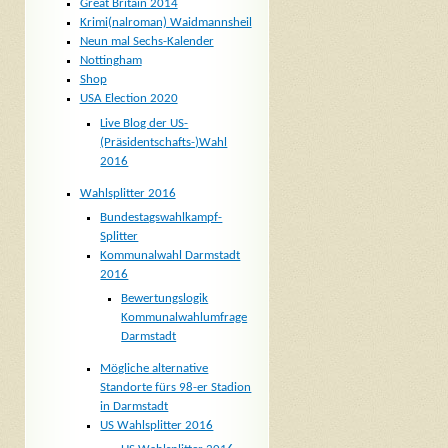
Great Britain 2014
Krimi(nalroman) Waidmannsheil
Neun mal Sechs-Kalender
Nottingham
Shop
USA Election 2020
Live Blog der US-
(Präsidentschafts-)Wahl
2016
Wahlsplitter 2016
Bundestagswahlkampf-
Splitter
Kommunalwahl Darmstadt
2016
Bewertungslogik
Kommunalwahlumfrage
Darmstadt
Mögliche alternative
Standorte fürs 98-er Stadion
in Darmstadt
US Wahlsplitter 2016