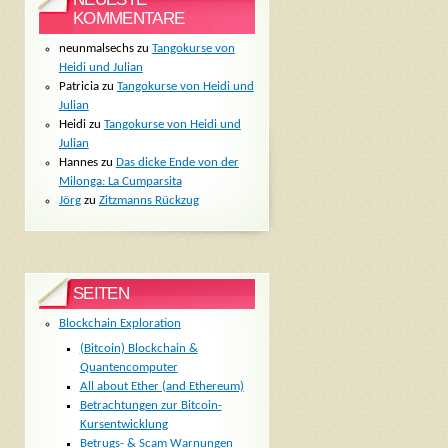
KOMMENTARE
neunmalsechs
zu
Tangokurse von
Heidi und Julian
Patricia
zu
Tangokurse von Heidi und
Julian
Heidi
zu
Tangokurse von Heidi und
Julian
Hannes
zu
Das dicke Ende von der
Milonga: La Cumparsita
Jörg
zu
Zitzmanns Rückzug
SEITEN
Blockchain Exploration
(Bitcoin) Blockchain &
Quantencomputer
All about Ether (and Ethereum)
Betrachtungen zur Bitcoin-
Kursentwicklung
Betrugs- & Scam Warnungen