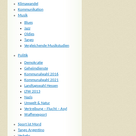
Klimawandel
Kommunikation
Musik
Blues
Jazz
Oldies
Tango
Vergleichende Musikstudien
Politik
Demokratie
Geheimdienste
Kommunalwahl 2016
Kommunalwahl 2021
Landtagswahl Hessen
LTW 2013
Nazis
Umwelt & Natur
Vertreibung – Flucht – Asyl
Waffenexport
Sport ist Mord
Tango Argentino
Verkehr