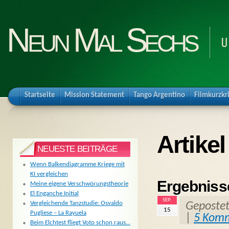
Neun Mal Sechs
U
Startseite
Mission Statement
Tango Argentino
Filmkurzkr
Artike
NEUESTE BEITRÄGE
Wenn Balkendiagramme Kriege mit
KI vergleichen
Ergebniss
Meine eigene Verschwörungstheorie
El Enganche Initial
SEP.
Vergleichende Tanzstudie: Osvaldo
Geposte
15
Pugliese – La Rayuela
|
5 Kom
Beim Elchtest fliegt Voto schon raus…