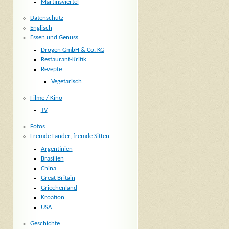
Martinsviertel
Datenschutz
Englisch
Essen und Genuss
Drogen GmbH & Co. KG
Restaurant-Kritik
Rezepte
Vegetarisch
Filme / Kino
TV
Fotos
Fremde Länder, fremde Sitten
Argentinien
Brasilien
China
Great Britain
Griechenland
Kroation
USA
Geschichte