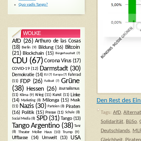
Quo vadis Tango?
WOLKE
AfD
(26)
Arthuro de las Cosas
Bitcoin
(18)
Bildung
(16)
Berlin
(9)
(21)
Blockchain
(15)
Bürgerhaushalt
(7)
CDU
(67)
Corona Virus
(17)
Darmstadt
(30)
COVID-19
(12)
Demokratie
(14)
Fahrrad
EU
(7)
Europa
(7)
Grüne
FDP
(26)
(11)
Fußball
(7)
(38)
Hessen
(26)
Journalismus
(11)
Krieg
(11)
Kunst
(11)
Linke
Klima
(9)
Den Rest des Ein
Milonga
(15)
(14)
Musik
Marketing
(8)
Nazis
(30)
Piraten
(11)
Parteien
(8)
Politik
(15)
(16)
Presse
(11)
Tags:
AfD
,
Alterna
Schule
(8)
SPD
(31)
Tango
(13)
Social Media
(8)
Solidarität
,
BüSo
,
Tango Argentino
(38)
Tanz
Deutschlands
,
ML
Trump
(9)
(8)
Theater Moller Haus
(10)
USA
Umwelt
(13)
Uffbasse
(14)
Gleichheit
,
Piraten