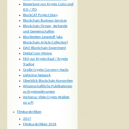
Bewertung von Krypto Coins und
ICO / ITO
BlockCAT Project Diary
Blockchain Business Services
Blockchain Firmen, Verbände
und Gemeinschaften
Blockketten-Lesestoff (aka
Blockchain Article Collection)
DAO Blockchain Experiment
Digital Coin Mining
FAQ zur Krypto-Kauf / Krypto
Trading
Große Crypto Currency Hacks
Lightning Network
Überblick Blockchain Konsortien
Wissenschaftliche Publikationen
zu Kryptowährungen
Xerberus: Viele Crypto-Wallets
on a Pi
Filmkurzkritiken
2017
Filmkurzkritiken 2016