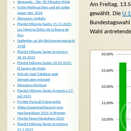
Venezuela – Der 30-Minuten-Krieg
Am Freitag, 13.
Frohe Weihnachten und ein tolles
gewählt. Die
U 1
neues Jahr 2026
Zitzmanns Umkehr
Bundestagswahl 
Playlist Milonga Sueño 15.11.2025:
Los Mejores Éxitos de la Época de
Wahl antretende
Oro
Gedenken an die Reichspogromnacht
1938
Playlist Milonga Tango Armonico
26.10.2025
Playlist Milonga Sueño 20.09.2025:
El Sangre de Violin
Wie ein Nazi-Fakelzug zwei
Demokraten entzweit
Zitzmanns Rückzug
Playlist Milonga Tango Armonico 27.
Juli 2025
Projekt Portrait Fotographie
Video-Zusammenfassung vom
NeoTangoRave 2025 in Bremen
Playlist NuevoTangoRave 2025
Playlist Milonga Tango Armónico
25.5.2025