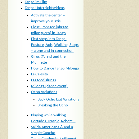
Tango im Film
Tango Unterrichtsvideos
Activate the center –
improve your axis
Close Embrace (abrazo
milonguero) in Tango
First steps into Tango:
Posture, Axis, Walking, Stops
– alone and in connection
Giros (Turns) and the
Mulinette
How to Dance Tango Milonga
La Calesita
Las Medialunas
Milonga (dance event)
Ocho Variations
Back Ocho Exit Variations
Breaking the Ocho
Playing while walking:
Cortados, Traspie, Rebote…
Salida Americana & and a
simple Gancho
Tango Candombe (Milonga)