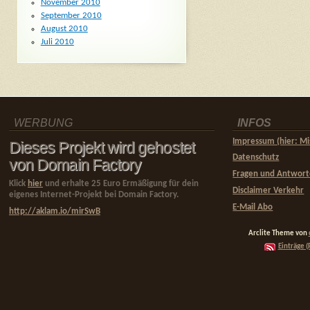
November 2010
September 2010
August 2010
Juli 2010
WERBUNG
INFOS
Impressum (hier: Mi
Dieses Projekt wird gehostet
Datenschutz
von Domain Factory
Fragen und Antwor
Klick
hier
und erhalte 25 Euro Ermäßigung für dein
Disclaimer Verkehr
eigenes Internet-Projekt bei Domain Factory.
E-Mail Abo
http://aklam.io/mirSwB
Arclite Theme von
Einträge (