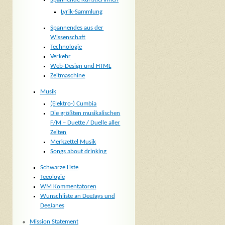
Lyrik-Sammlung
Spannendes aus der
Wissenschaft
Technologie
Verkehr
Web-Design und HTML
Zeitmaschine
Musik
(Elektro-) Cumbia
Die größten musikalischen
F/M – Duette / Duelle aller
Zeiten
Merkzettel Musik
Songs about drinking
Schwarze Liste
Teeologie
WM Kommentatoren
Wunschliste an DeeJays und
DeeJanes
Mission Statement