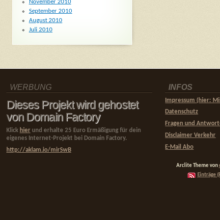
November 2010
September 2010
August 2010
Juli 2010
WERBUNG
INFOS
Impressum (hier: Mi
Dieses Projekt wird gehostet
Datenschutz
von Domain Factory
Fragen und Antwor
Klick
hier
und erhalte 25 Euro Ermäßigung für dein
Disclaimer Verkehr
eigenes Internet-Projekt bei Domain Factory.
E-Mail Abo
http://aklam.io/mirSwB
Arclite Theme von
Einträge (