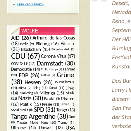
Desert,
Quo vadis Tango?
Nevada 
Reno, e
Septem
WOLKE
AfD
(26)
Arthuro de las Cosas
Der Höh
Bitcoin
(18)
Bildung
(16)
Berlin
(9)
Burnin
(21)
Blockchain
(15)
Bürgerhaushalt
(7)
CDU
(67)
Corona Virus
(17)
Festival
Darmstadt
(30)
COVID-19
(12)
Kunstau
Demokratie
(14)
Fahrrad
EU
(7)
Europa
(7)
Grüne
FDP
(26)
(11)
Fußball
(7)
Das Bu
(38)
Hessen
(26)
Journalismus
(11)
Krieg
(11)
Kunst
(11)
Linke
Klima
(9)
Larry H
Milonga
(15)
(14)
Musik
Marketing
(8)
Nazis
(30)
Piraten
diesem 
(11)
Parteien
(8)
Politik
(15)
(16)
Presse
(11)
Schule
(8)
San Fra
SPD
(31)
Tango
(13)
Social Media
(8)
Tango Argentino
(38)
der Sta
Tanz
Trump
(9)
(8)
Theater Moller Haus
(10)
verbote
USA
Umwelt
(13)
Uffbasse
(14)