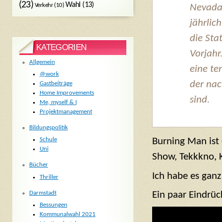
(23)
Wahl
(13)
Verkehr
(10)
Nevadas
jährlic
die Sta
KATEGORIEN
Vorjahr
Allgemein
eine te
@work
der nac
Gastbeiträge
Home Improvements
sind.
Me, myself & I
Projektmanagement
Bildungspolitik
Burning Man ist
Schule
Uni
Show, Tekkkno, K
Bücher
Ich habe es gan
Thriller
Darmstadt
Ein paar Eindrüc
Bessungen
Kommunalwahl 2021