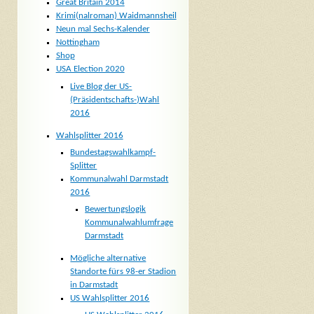
Great Britain 2014
Krimi(nalroman) Waidmannsheil
Neun mal Sechs-Kalender
Nottingham
Shop
USA Election 2020
Live Blog der US-
(Präsidentschafts-)Wahl
2016
Wahlsplitter 2016
Bundestagswahlkampf-
Splitter
Kommunalwahl Darmstadt
2016
Bewertungslogik
Kommunalwahlumfrage
Darmstadt
Mögliche alternative
Standorte fürs 98-er Stadion
in Darmstadt
US Wahlsplitter 2016