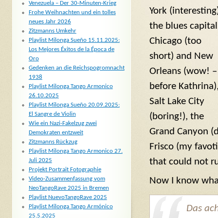
Venezuela – Der 30-Minuten-Krieg
York (interesting
Frohe Weihnachten und ein tolles
neues Jahr 2026
the blues capital
Zitzmanns Umkehr
Chicago (too
Playlist Milonga Sueño 15.11.2025:
Los Mejores Éxitos de la Época de
short) and New
Oro
Gedenken an die Reichspogromnacht
Orleans (wow! –
1938
before Kathrina)
Playlist Milonga Tango Armonico
26.10.2025
Salt Lake City
Playlist Milonga Sueño 20.09.2025:
El Sangre de Violin
(boring!), the
Wie ein Nazi-Fakelzug zwei
Grand Canyon (d
Demokraten entzweit
Zitzmanns Rückzug
Frisco (my favoti
Playlist Milonga Tango Armonico 27.
that could not r
Juli 2025
Projekt Portrait Fotographie
Now I know what 
Video-Zusammenfassung vom
NeoTangoRave 2025 in Bremen
Playlist NuevoTangoRave 2025
Das ach
Playlist Milonga Tango Armónico
25.5.2025