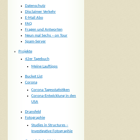
Datenschutz
Disclaimer Verkehr
E-Mail Abo
FAQ
Fragen und Antworten
Neun mal Sechs – on Tour
Spam-Server
Projekte
42er Tagebuch
Meine Lauftipps
Bucket List
Corona
Corona Tagesstatistiken
Corona-Entwicklung in den
USA
Dransfeld
Fotographie
Studies in Structures –
Investigative Fotographie