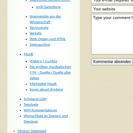
Lyrik-Sammlung
Spannendes aus der
Wissenschaft
Technologie
Verkehr
Web-Design und HTML
Zeitmaschine
Musik
(Elektro-) Cumbia
Die größten musikalischen
F/M – Duette / Duelle aller
Zeiten
Merkzettel Musik
Songs about drinking
Schwarze Liste
Teeologie
WM Kommentatoren
Wunschliste an DeeJays und
DeeJanes
Mission Statement