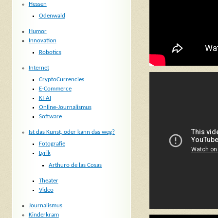
Hessen
Odenwald
Humor
Innovation
Robotics
Internet
CryptoCurrencies
E-Commerce
KI-AI
Online-Journalismus
Software
Ist das Kunst, oder kann das weg?
Fotografie
Lyrik
Arthuro de las Cosas
Theater
Video
Journalismus
Kinderkram