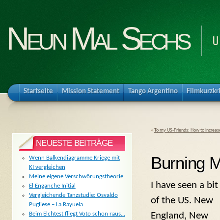
Neun Mal Sechs
U
Startseite
Mission Statement
Tango Argentino
Filmkurzkr
«
To my US-Friends: How to increase
NEUESTE BEITRÄGE
Burning M
Wenn Balkendiagramme Kriege mit
KI vergleichen
Meine eigene Verschwörungstheorie
I have seen a bit
El Enganche Initial
Vergleichende Tanzstudie: Osvaldo
of the US. New
Pugliese – La Rayuela
England, New
Beim Elchtest fliegt Voto schon raus…