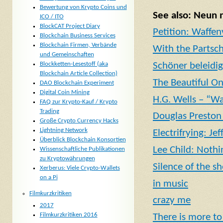
Bewertung von Krypto Coins und
See also: Neun m
ICO / ITO
BlockCAT Project Diary
Petition: Waffen
Blockchain Business Services
Blockchain Firmen, Verbände
With the Partsc
und Gemeinschaften
Blockketten-Lesestoff (aka
Schöner beleidi
Blockchain Article Collection)
The Beautiful O
DAO Blockchain Experiment
Digital Coin Mining
H.G. Wells – “Wa
FAQ zur Krypto-Kauf / Krypto
Trading
Douglas Preston 
Große Crypto Currency Hacks
Lightning Network
Electrifrying: J
Überblick Blockchain Konsortien
Lee Child: Nothi
Wissenschaftliche Publikationen
zu Kryptowährungen
Silence of the s
Xerberus: Viele Crypto-Wallets
on a Pi
in music
Filmkurzkritiken
crazy me
2017
Filmkurzkritiken 2016
There is more to 