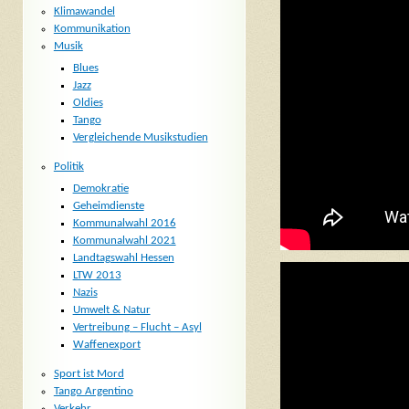
Klimawandel
Kommunikation
Musik
Blues
Jazz
Oldies
Tango
Vergleichende Musikstudien
Politik
Demokratie
Geheimdienste
Kommunalwahl 2016
Kommunalwahl 2021
Landtagswahl Hessen
LTW 2013
Nazis
Umwelt & Natur
Vertreibung – Flucht – Asyl
Waffenexport
Sport ist Mord
Tango Argentino
Verkehr