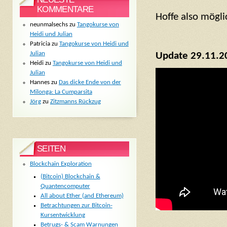
KOMMENTARE
Hoffe also mögli
neunmalsechs
zu
Tangokurse von
Heidi und Julian
Patricia
zu
Tangokurse von Heidi und
Julian
Update 29.11.2
Heidi
zu
Tangokurse von Heidi und
Julian
Hannes
zu
Das dicke Ende von der
Milonga: La Cumparsita
Jörg
zu
Zitzmanns Rückzug
SEITEN
Blockchain Exploration
(Bitcoin) Blockchain &
Quantencomputer
All about Ether (and Ethereum)
Betrachtungen zur Bitcoin-
Kursentwicklung
Betrugs- & Scam Warnungen