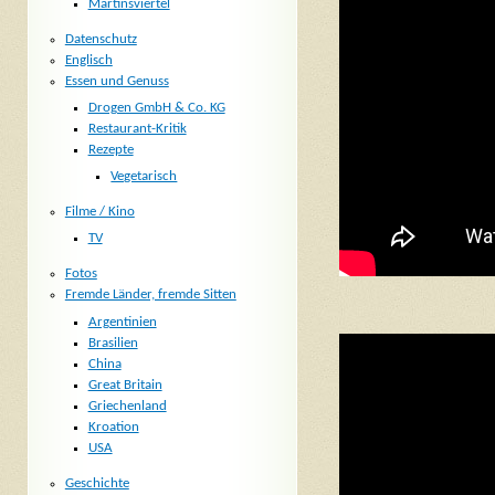
Martinsviertel
Datenschutz
Englisch
Essen und Genuss
Drogen GmbH & Co. KG
Restaurant-Kritik
Rezepte
Vegetarisch
Filme / Kino
TV
Fotos
Fremde Länder, fremde Sitten
Argentinien
Brasilien
China
Great Britain
Griechenland
Kroation
USA
Geschichte