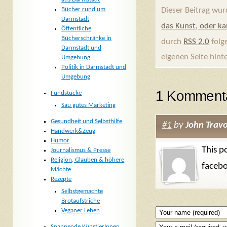
Bücher rund um
Dieser Beitrag wu
Darmstadt
das Kunst, oder k
Öffentliche
Bücherschränke in
durch
RSS 2.0
folg
Darmstadt und
eigenen Seite hint
Umgebung
Politik in Darmstadt und
Umgebung
1 Komment
Fundstücke
Sau gutes Marketing
Gesundheit und Selbsthilfe
#1
by
John Travo
Handwerk&Zeug
Humor
This p
Journalismus & Presse
Religion, Glauben & höhere
facebo
Mächte
Rezepte
Selbstgemachte
Brotaufstriche
Veganer Leben
Spannende KünstlerInnen