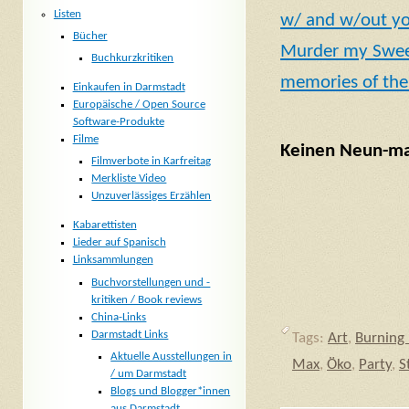
Listen
w/ and w/out y
Bücher
Murder my Swe
Buchkurzkritiken
memories of the
Einkaufen in Darmstadt
Europäische / Open Source
Software-Produkte
Filme
Keinen Neun-mal
Filmverbote in Karfreitag
Merkliste Video
Unzuverlässiges Erzählen
Kabarettisten
Lieder auf Spanisch
Linksammlungen
Buchvorstellungen und -
kritiken / Book reviews
China-Links
Darmstadt Links
Tags:
Art
,
Burning
Aktuelle Ausstellungen in
Max
,
Öko
,
Party
,
S
/ um Darmstadt
Blogs und Blogger*innen
aus Darmstadt