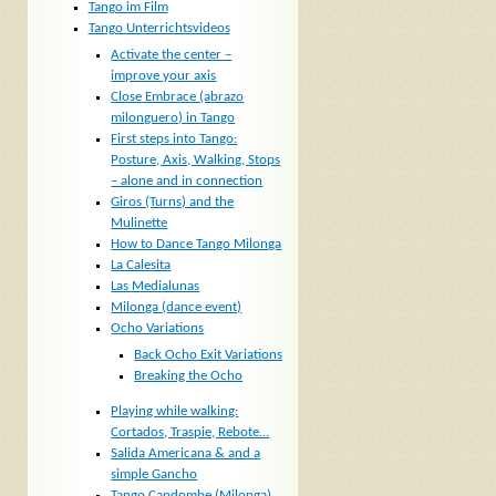
Tango im Film
Tango Unterrichtsvideos
Activate the center –
improve your axis
Close Embrace (abrazo
milonguero) in Tango
First steps into Tango:
Posture, Axis, Walking, Stops
– alone and in connection
Giros (Turns) and the
Mulinette
How to Dance Tango Milonga
La Calesita
Las Medialunas
Milonga (dance event)
Ocho Variations
Back Ocho Exit Variations
Breaking the Ocho
Playing while walking:
Cortados, Traspie, Rebote…
Salida Americana & and a
simple Gancho
Tango Candombe (Milonga)