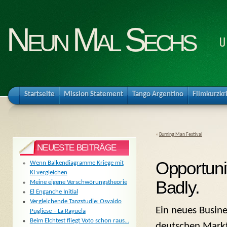
Neun Mal Sechs
U
Startseite
Mission Statement
Tango Argentino
Filmkurzkr
«
Burning Man Festival
NEUESTE BEITRÄGE
Opportuni
Wenn Balkendiagramme Kriege mit
KI vergleichen
Badly.
Meine eigene Verschwörungstheorie
El Enganche Initial
Vergleichende Tanzstudie: Osvaldo
Ein neues Busine
Pugliese – La Rayuela
Beim Elchtest fliegt Voto schon raus…
deutschen Mark