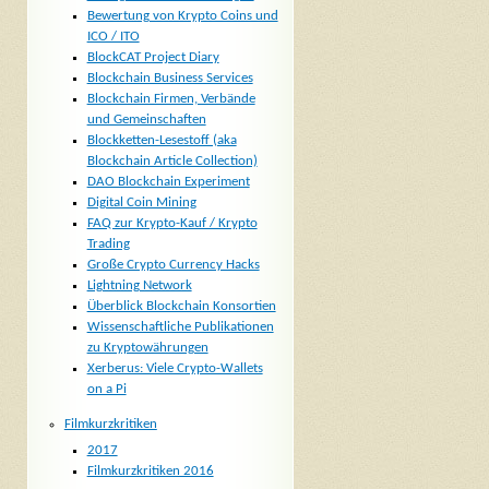
Bewertung von Krypto Coins und
ICO / ITO
BlockCAT Project Diary
Blockchain Business Services
Blockchain Firmen, Verbände
und Gemeinschaften
Blockketten-Lesestoff (aka
Blockchain Article Collection)
DAO Blockchain Experiment
Digital Coin Mining
FAQ zur Krypto-Kauf / Krypto
Trading
Große Crypto Currency Hacks
Lightning Network
Überblick Blockchain Konsortien
Wissenschaftliche Publikationen
zu Kryptowährungen
Xerberus: Viele Crypto-Wallets
on a Pi
Filmkurzkritiken
2017
Filmkurzkritiken 2016