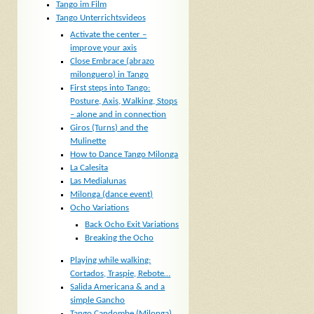
Tango im Film
Tango Unterrichtsvideos
Activate the center –
improve your axis
Close Embrace (abrazo
milonguero) in Tango
First steps into Tango:
Posture, Axis, Walking, Stops
– alone and in connection
Giros (Turns) and the
Mulinette
How to Dance Tango Milonga
La Calesita
Las Medialunas
Milonga (dance event)
Ocho Variations
Back Ocho Exit Variations
Breaking the Ocho
Playing while walking:
Cortados, Traspie, Rebote…
Salida Americana & and a
simple Gancho
Tango Candombe (Milonga)