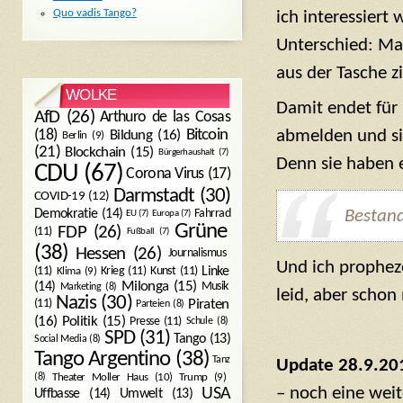
Quo vadis Tango?
ich interessiert
Unterschied: Mai
aus der Tasche z
WOLKE
Damit endet für
AfD
(26)
Arthuro de las Cosas
Bitcoin
(18)
abmelden und sie
Bildung
(16)
Berlin
(9)
(21)
Blockchain
(15)
Bürgerhaushalt
(7)
Denn sie haben e
CDU
(67)
Corona Virus
(17)
Darmstadt
(30)
COVID-19
(12)
Bestand
Demokratie
(14)
Fahrrad
EU
(7)
Europa
(7)
Grüne
FDP
(26)
(11)
Fußball
(7)
(38)
Hessen
(26)
Journalismus
Und ich propheze
(11)
Krieg
(11)
Kunst
(11)
Linke
Klima
(9)
Milonga
(15)
(14)
Musik
Marketing
(8)
leid, aber schon
Nazis
(30)
Piraten
(11)
Parteien
(8)
Politik
(15)
(16)
Presse
(11)
Schule
(8)
SPD
(31)
Tango
(13)
Social Media
(8)
Tango Argentino
(38)
Tanz
Update 28.9.20
Trump
(9)
(8)
Theater Moller Haus
(10)
– noch eine weit
USA
Umwelt
(13)
Uffbasse
(14)