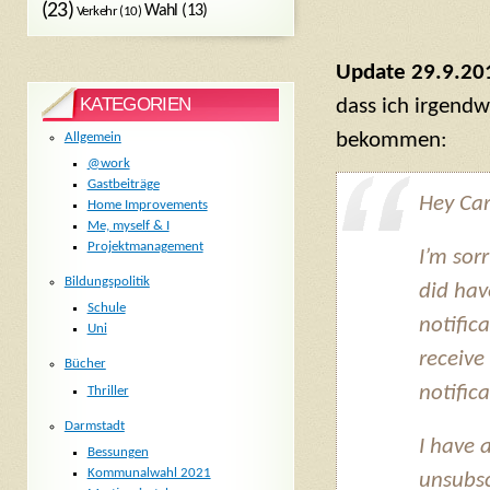
(23)
Wahl
(13)
Verkehr
(10)
Update 29.9.20
KATEGORIEN
dass ich irgendw
bekommen:
Allgemein
@work
Gastbeiträge
Hey Car
Home Improvements
Me, myself & I
Projektmanagement
I’m sor
Bildungspolitik
did hav
Schule
notific
Uni
receive
Bücher
notifica
Thriller
Darmstadt
I have 
Bessungen
Kommunalwahl 2021
unsubscr