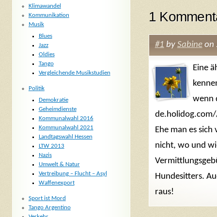
Klimawandel
1 Komment
Kommunikation
Musik
Blues
#1
by
Sabine
on 
Jazz
Oldies
Tango
Eine ä
Vergleichende Musikstudien
kennen
Politik
wenn d
Demokratie
Geheimdienste
de.holidog.com/
Kommunalwahl 2016
Kommunalwahl 2021
Ehe man es sich 
Landtagswahl Hessen
nicht, wo und wi
LTW 2013
Nazis
Vermittlungsgeb
Umwelt & Natur
Vertreibung – Flucht – Asyl
Hundesitters. Auc
Waffenexport
raus!
Sport ist Mord
Tango Argentino
Verkehr