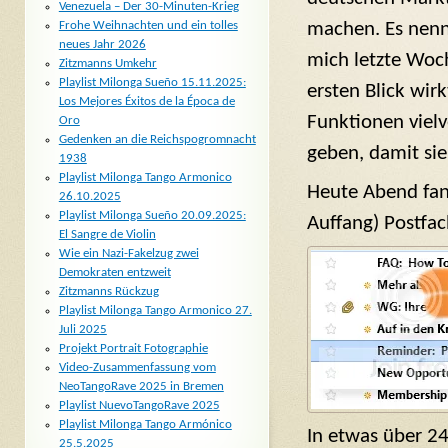
Venezuela – Der 30-Minuten-Krieg
machen. Es nennt
Frohe Weihnachten und ein tolles
neues Jahr 2026
mich letzte Woc
Zitzmanns Umkehr
Playlist Milonga Sueño 15.11.2025:
ersten Blick wir
Los Mejores Éxitos de la Época de
Funktionen viel
Oro
Gedenken an die Reichspogromnacht
geben, damit si
1938
Playlist Milonga Tango Armonico
Heute Abend fan
26.10.2025
Playlist Milonga Sueño 20.09.2025:
Auffang) Postfac
El Sangre de Violin
Wie ein Nazi-Fakelzug zwei
Demokraten entzweit
Zitzmanns Rückzug
Playlist Milonga Tango Armonico 27.
Juli 2025
Projekt Portrait Fotographie
Video-Zusammenfassung vom
NeoTangoRave 2025 in Bremen
Playlist NuevoTangoRave 2025
Playlist Milonga Tango Armónico
In etwas über 24
25.5.2025