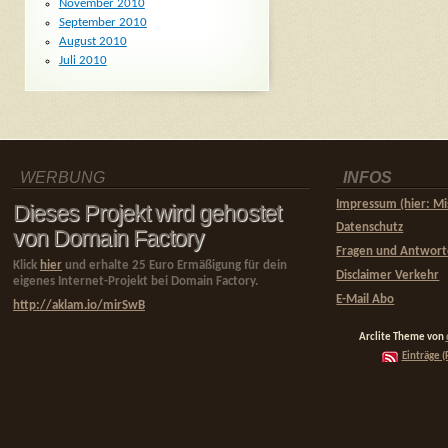
November 2010
September 2010
August 2010
Juli 2010
WERBUNG
INFOS
Impressum (hier: Mi
Dieses Projekt wird gehostet
Datenschutz
von Domain Factory
Fragen und Antwor
Klick
hier
und erhalte 25 Euro Ermäßigung für dein
Disclaimer Verkehr
eigenes Internet-Projekt bei Domain Factory.
E-Mail Abo
http://aklam.io/mirSwB
Arclite Theme von
Einträge (