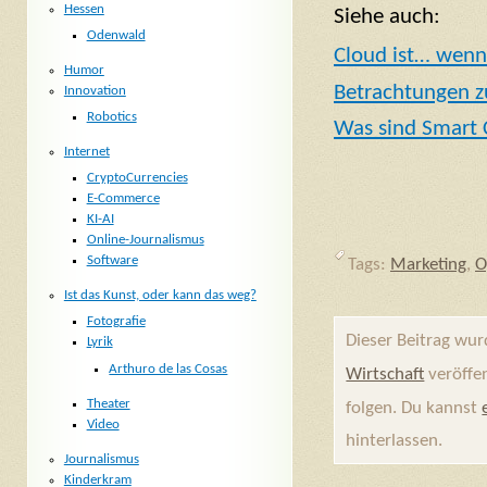
Hessen
Siehe auch:
Odenwald
Cloud ist… wenn
Humor
Betrachtungen z
Innovation
Robotics
Was sind Smart 
Internet
CryptoCurrencies
E-Commerce
KI-AI
Online-Journalismus
Software
Tags:
Marketing
,
O
Ist das Kunst, oder kann das weg?
Fotografie
Dieser Beitrag wu
Lyrik
Arthuro de las Cosas
Wirtschaft
veröffen
Theater
folgen. Du kannst
Video
hinterlassen.
Journalismus
Kinderkram