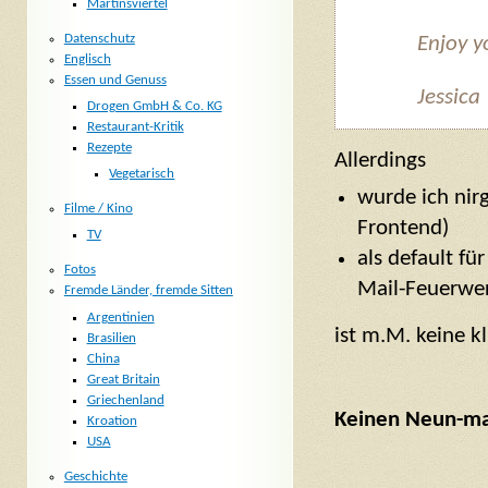
Martinsviertel
Datenschutz
Enjoy y
Englisch
Essen und Genuss
Jessica
Drogen GmbH & Co. KG
Restaurant-Kritik
Rezepte
Allerdings
Vegetarisch
wurde ich nir
Filme / Kino
Frontend)
TV
als default fü
Fotos
Mail-Feuerwe
Fremde Länder, fremde Sitten
Argentinien
ist m.M. keine 
Brasilien
China
Great Britain
Griechenland
Keinen Neun-mal
Kroation
USA
Geschichte