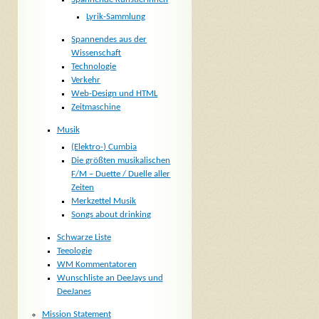
Lyrik-Sammlung
Spannendes aus der
Wissenschaft
Technologie
Verkehr
Web-Design und HTML
Zeitmaschine
Musik
(Elektro-) Cumbia
Die größten musikalischen
F/M – Duette / Duelle aller
Zeiten
Merkzettel Musik
Songs about drinking
Schwarze Liste
Teeologie
WM Kommentatoren
Wunschliste an DeeJays und
DeeJanes
Mission Statement