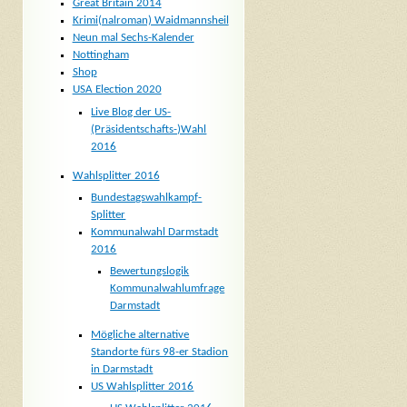
Great Britain 2014
Krimi(nalroman) Waidmannsheil
Neun mal Sechs-Kalender
Nottingham
Shop
USA Election 2020
Live Blog der US-
(Präsidentschafts-)Wahl
2016
Wahlsplitter 2016
Bundestagswahlkampf-
Splitter
Kommunalwahl Darmstadt
2016
Bewertungslogik
Kommunalwahlumfrage
Darmstadt
Mögliche alternative
Standorte fürs 98-er Stadion
in Darmstadt
US Wahlsplitter 2016