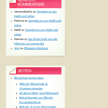
KOMMENTARE
neunmalsechs
zu
Tangokurse von
Heidi und Julian
Patricia
zu
Tangokurse von Heidi und
Julian
Heidi
zu
Tangokurse von Heidi und
Julian
Hannes
zu
Das dicke Ende von der
Milonga: La Cumparsita
Jörg
zu
Zitzmanns Rückzug
SEITEN
Blockchain Exploration
(Bitcoin) Blockchain &
Quantencomputer
All about Ether (and Ethereum)
Betrachtungen zur Bitcoin-
Kursentwicklung
Betrugs- & Scam Warnungen