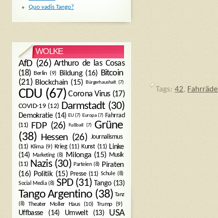
Quo vadis Tango?
WOLKE
AfD
(26)
Arthuro de las Cosas
Bitcoin
(18)
Bildung
(16)
Berlin
(9)
(21)
Blockchain
(15)
Bürgerhaushalt
(7)
Tags:
42
,
Fahrräde
CDU
(67)
Corona Virus
(17)
Darmstadt
(30)
COVID-19
(12)
Demokratie
(14)
Fahrrad
EU
(7)
Europa
(7)
Grüne
FDP
(26)
(11)
Fußball
(7)
(38)
Hessen
(26)
Journalismus
(11)
Krieg
(11)
Kunst
(11)
Linke
Klima
(9)
Milonga
(15)
(14)
Musik
Marketing
(8)
Nazis
(30)
Piraten
(11)
Parteien
(8)
Politik
(15)
(16)
Presse
(11)
Schule
(8)
SPD
(31)
Tango
(13)
Social Media
(8)
Tango Argentino
(38)
Tanz
Trump
(9)
(8)
Theater Moller Haus
(10)
USA
Umwelt
(13)
Uffbasse
(14)