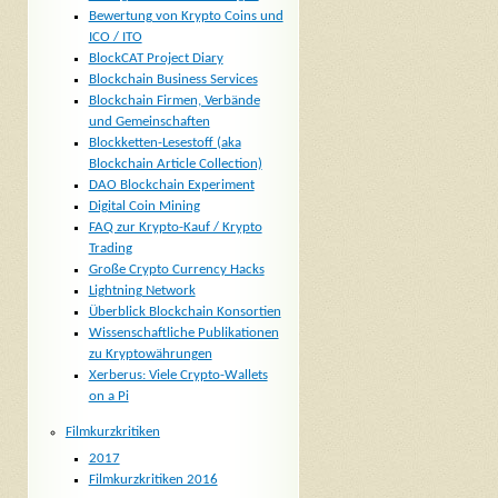
Bewertung von Krypto Coins und
ICO / ITO
BlockCAT Project Diary
Blockchain Business Services
Blockchain Firmen, Verbände
und Gemeinschaften
Blockketten-Lesestoff (aka
Blockchain Article Collection)
DAO Blockchain Experiment
Digital Coin Mining
FAQ zur Krypto-Kauf / Krypto
Trading
Große Crypto Currency Hacks
Lightning Network
Überblick Blockchain Konsortien
Wissenschaftliche Publikationen
zu Kryptowährungen
Xerberus: Viele Crypto-Wallets
on a Pi
Filmkurzkritiken
2017
Filmkurzkritiken 2016