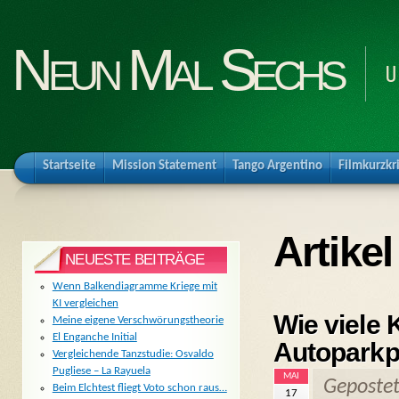
Neun Mal Sechs
U
Startseite
Mission Statement
Tango Argentino
Filmkurzkr
Artike
NEUESTE BEITRÄGE
Wenn Balkendiagramme Kriege mit
KI vergleichen
Wie viele 
Meine eigene Verschwörungstheorie
El Enganche Initial
Autoparkp
Vergleichende Tanzstudie: Osvaldo
Pugliese – La Rayuela
MAI
Geposte
Beim Elchtest fliegt Voto schon raus…
17