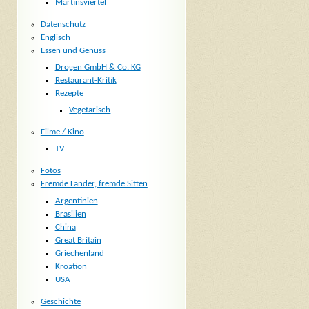
Martinsviertel
Datenschutz
Englisch
Essen und Genuss
Drogen GmbH & Co. KG
Restaurant-Kritik
Rezepte
Vegetarisch
Filme / Kino
TV
Fotos
Fremde Länder, fremde Sitten
Argentinien
Brasilien
China
Great Britain
Griechenland
Kroation
USA
Geschichte