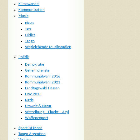
Klimawandel
Kommunikation
Musik
Blues
Jazz
Oldies
Tango
Vergleichende Musikstudien
Politik
Demokratie
Geheimdienste
Kommunalwahl 2016
Kommunalwahl 2021
Landtagswahl Hessen
LTW 2013
Nazis
Umwelt & Natur
Vertreibung – Flucht – Asyl
Waffenexport
Sport ist Mord
Tango Argentino
Verkehr