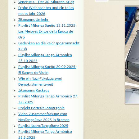
Venezuela – Der 30-Minuten-Krieg
Frohe Weihnachten und ein tolles
neues Jahr 2026
Zitzmanns Umkehr
Playlist Milonga Sueño 15.11.2025:
Los Mejores Éxitos de la Época de
Oro
Gedenken an die Reichspogromnacht
1938
Playlist Milonga Tango Armonico
26.10.2025
Playlist Milonga Sueño 20.09.2025:
El Sangre de Violin
Wie ein Nazi-Fakelzug zwei
Demokraten entzweit
Zitzmanns Rückzug
Playlist Milonga Tango Armonico 27.
Juli 2025
Projekt Portrait Fotographie
Video-Zusammenfassung vom
NeoTangoRave 2025 in Bremen
Playlist NuevoTangoRave 2025
Playlist Milonga Tango Armónico
25.5.2025