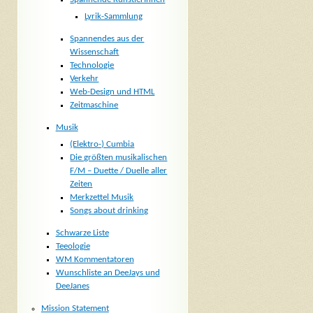
Lyrik-Sammlung
Spannendes aus der
Wissenschaft
Technologie
Verkehr
Web-Design und HTML
Zeitmaschine
Musik
(Elektro-) Cumbia
Die größten musikalischen
F/M – Duette / Duelle aller
Zeiten
Merkzettel Musik
Songs about drinking
Schwarze Liste
Teeologie
WM Kommentatoren
Wunschliste an DeeJays und
DeeJanes
Mission Statement