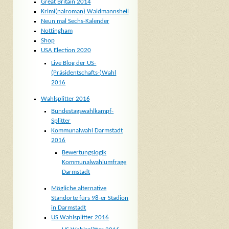
Great Britain 2014
Krimi(nalroman) Waidmannsheil
Neun mal Sechs-Kalender
Nottingham
Shop
USA Election 2020
Live Blog der US-
(Präsidentschafts-)Wahl
2016
Wahlsplitter 2016
Bundestagswahlkampf-
Splitter
Kommunalwahl Darmstadt
2016
Bewertungslogik
Kommunalwahlumfrage
Darmstadt
Mögliche alternative
Standorte fürs 98-er Stadion
in Darmstadt
US Wahlsplitter 2016