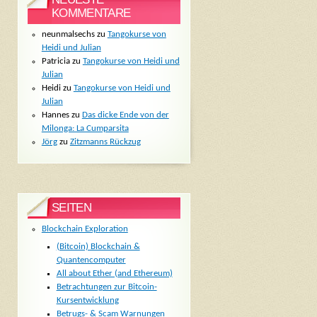
KOMMENTARE
neunmalsechs
zu
Tangokurse von
Heidi und Julian
Patricia
zu
Tangokurse von Heidi und
Julian
Heidi
zu
Tangokurse von Heidi und
Julian
Hannes
zu
Das dicke Ende von der
Milonga: La Cumparsita
Jörg
zu
Zitzmanns Rückzug
SEITEN
Blockchain Exploration
(Bitcoin) Blockchain &
Quantencomputer
All about Ether (and Ethereum)
Betrachtungen zur Bitcoin-
Kursentwicklung
Betrugs- & Scam Warnungen