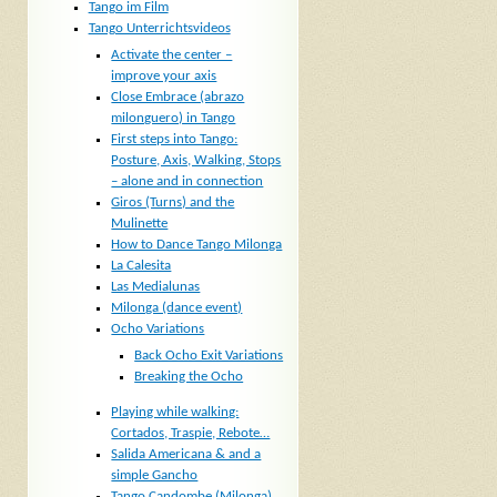
Tango im Film
Tango Unterrichtsvideos
Activate the center –
improve your axis
Close Embrace (abrazo
milonguero) in Tango
First steps into Tango:
Posture, Axis, Walking, Stops
– alone and in connection
Giros (Turns) and the
Mulinette
How to Dance Tango Milonga
La Calesita
Las Medialunas
Milonga (dance event)
Ocho Variations
Back Ocho Exit Variations
Breaking the Ocho
Playing while walking:
Cortados, Traspie, Rebote…
Salida Americana & and a
simple Gancho
Tango Candombe (Milonga)