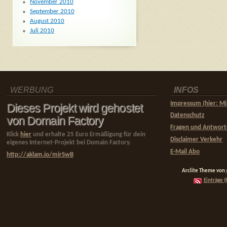
November 2010
September 2010
August 2010
Juli 2010
WERBUNG
INFOS
Impressum (hier: Mi
Dieses Projekt wird gehostet
Datenschutz
von Domain Factory
Fragen und Antwor
Klick
hier
und erhalte 25 Euro Ermäßigung für dein
Disclaimer Verkehr
eigenes Internet-Projekt bei Domain Factory.
E-Mail Abo
http://aklam.io/mirSwB
Arclite Theme von
Einträge (