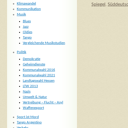
Klimawandel
Spiegel
,
Süddeutsc
Kommunikation
Musik
Blues
Jazz
Oldies
Tango
Vergleichende Musikstudien
Politik
Demokratie
Geheimdienste
Kommunalwahl 2016
Kommunalwahl 2021
Landtagswahl Hessen
LTW 2013
Nazis
Umwelt & Natur
Vertreibung – Flucht – Asyl
Waffenexport
Sport ist Mord
Tango Argentino
Verkehr