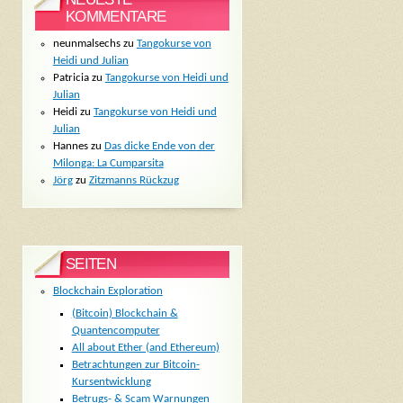
KOMMENTARE
neunmalsechs
zu
Tangokurse von
Heidi und Julian
Patricia
zu
Tangokurse von Heidi und
Julian
Heidi
zu
Tangokurse von Heidi und
Julian
Hannes
zu
Das dicke Ende von der
Milonga: La Cumparsita
Jörg
zu
Zitzmanns Rückzug
SEITEN
Blockchain Exploration
(Bitcoin) Blockchain &
Quantencomputer
All about Ether (and Ethereum)
Betrachtungen zur Bitcoin-
Kursentwicklung
Betrugs- & Scam Warnungen