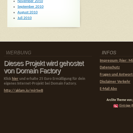
November 2010
September 2010
August 2010
Juli 2010
WERBUNG
INFOS
Impressum (hier: Mi
Dieses Projekt wird gehostet
Datenschutz
von Domain Factory
Fragen und Antwor
Klick
hier
und erhalte 25 Euro Ermäßigung für dein
Disclaimer Verkehr
eigenes Internet-Projekt bei Domain Factory.
E-Mail Abo
http://aklam.io/mirSwB
Arclite Theme von
Einträge (