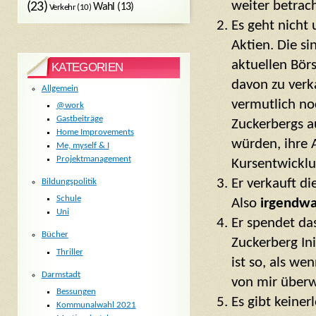
weiter betrach
(23)
Wahl
(13)
Verkehr
(10)
Es geht nicht
Aktien. Die s
aktuellen Bör
KATEGORIEN
davon zu verk
Allgemein
vermutlich no
@work
Gastbeiträge
Zuckerbergs a
Home Improvements
würden, ihre 
Me, myself & I
Projektmanagement
Kursentwicklun
Er verkauft di
Bildungspolitik
Schule
Also
irgendw
Uni
Er spendet da
Bücher
Zuckerberg Ini
Thriller
ist so, als w
Darmstadt
von mir überw
Bessungen
Es gibt keiner
Kommunalwahl 2021