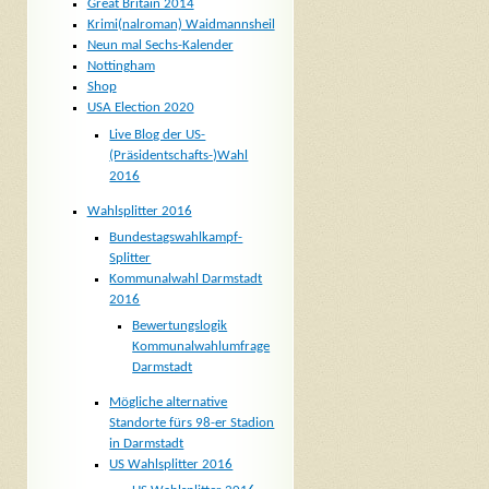
Great Britain 2014
Krimi(nalroman) Waidmannsheil
Neun mal Sechs-Kalender
Nottingham
Shop
USA Election 2020
Live Blog der US-
(Präsidentschafts-)Wahl
2016
Wahlsplitter 2016
Bundestagswahlkampf-
Splitter
Kommunalwahl Darmstadt
2016
Bewertungslogik
Kommunalwahlumfrage
Darmstadt
Mögliche alternative
Standorte fürs 98-er Stadion
in Darmstadt
US Wahlsplitter 2016