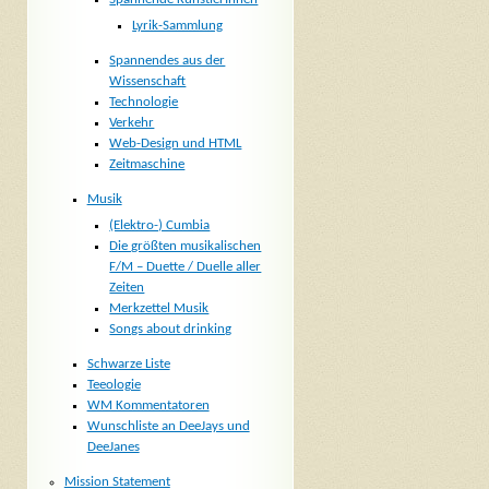
Lyrik-Sammlung
Spannendes aus der
Wissenschaft
Technologie
Verkehr
Web-Design und HTML
Zeitmaschine
Musik
(Elektro-) Cumbia
Die größten musikalischen
F/M – Duette / Duelle aller
Zeiten
Merkzettel Musik
Songs about drinking
Schwarze Liste
Teeologie
WM Kommentatoren
Wunschliste an DeeJays und
DeeJanes
Mission Statement