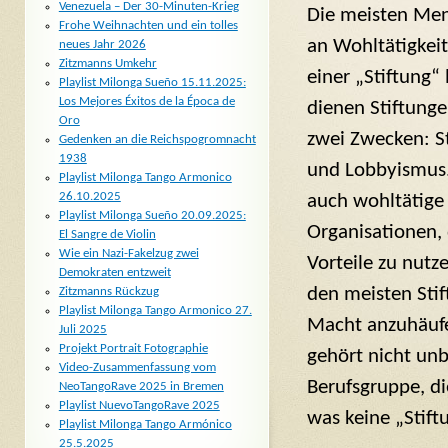
Venezuela – Der 30-Minuten-Krieg
Die meisten Me
Frohe Weihnachten und ein tolles
an Wohltätigkeit
neues Jahr 2026
Zitzmanns Umkehr
einer „Stiftung“
Playlist Milonga Sueño 15.11.2025:
Los Mejores Éxitos de la Época de
dienen Stiftung
Oro
zwei Zwecken: S
Gedenken an die Reichspogromnacht
1938
und Lobbyismus.
Playlist Milonga Tango Armonico
26.10.2025
auch wohltätige
Playlist Milonga Sueño 20.09.2025:
Organisationen, 
El Sangre de Violin
Wie ein Nazi-Fakelzug zwei
Vorteile zu nut
Demokraten entzweit
den meisten Sti
Zitzmanns Rückzug
Playlist Milonga Tango Armonico 27.
Macht anzuhäufen
Juli 2025
Projekt Portrait Fotographie
gehört nicht unb
Video-Zusammenfassung vom
Berufsgruppe, di
NeoTangoRave 2025 in Bremen
Playlist NuevoTangoRave 2025
was keine „Stiftu
Playlist Milonga Tango Armónico
25.5.2025