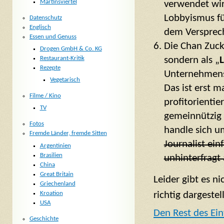
Martinsviertel
verwendet wir
Lobbyismus f
Datenschutz
Englisch
dem Versprech
Essen und Genuss
Die Chan Zucke
Drogen GmbH & Co. KG
sondern als „
L
Restaurant-Kritik
Rezepte
Unternehmens
Vegetarisch
Das ist erst m
Filme / Kino
profitorienti
TV
gemeinnützig t
Fotos
handle sich u
Fremde Länder, fremde Sitten
Journalist ei
Argentinien
Brasilien
unhinterfragt
China
Great Britain
Leider gibt es n
Griechenland
Kroation
richtig dargestel
USA
Den Rest des Ein
Geschichte