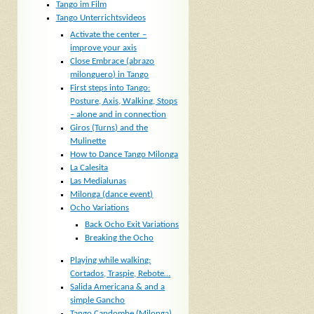
Tango im Film
Tango Unterrichtsvideos
Activate the center –
improve your axis
Close Embrace (abrazo
milonguero) in Tango
First steps into Tango:
Posture, Axis, Walking, Stops
– alone and in connection
Giros (Turns) and the
Mulinette
How to Dance Tango Milonga
La Calesita
Las Medialunas
Milonga (dance event)
Ocho Variations
Back Ocho Exit Variations
Breaking the Ocho
Playing while walking:
Cortados, Traspie, Rebote…
Salida Americana & and a
simple Gancho
Tango Candombe (Milonga)