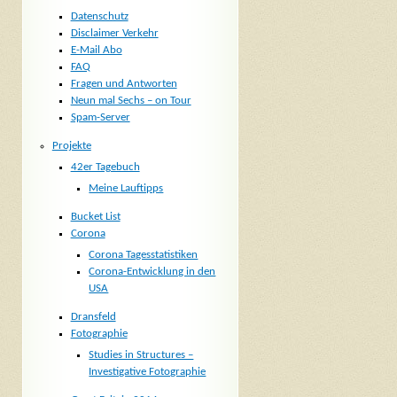
Datenschutz
Disclaimer Verkehr
E-Mail Abo
FAQ
Fragen und Antworten
Neun mal Sechs – on Tour
Spam-Server
Projekte
42er Tagebuch
Meine Lauftipps
Bucket List
Corona
Corona Tagesstatistiken
Corona-Entwicklung in den
USA
Dransfeld
Fotographie
Studies in Structures –
Investigative Fotographie