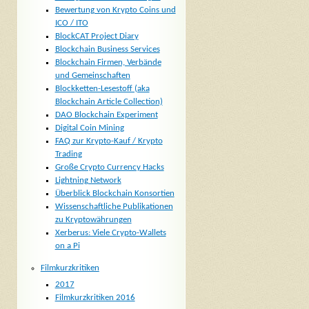
Bewertung von Krypto Coins und
ICO / ITO
BlockCAT Project Diary
Blockchain Business Services
Blockchain Firmen, Verbände
und Gemeinschaften
Blockketten-Lesestoff (aka
Blockchain Article Collection)
DAO Blockchain Experiment
Digital Coin Mining
FAQ zur Krypto-Kauf / Krypto
Trading
Große Crypto Currency Hacks
Lightning Network
Überblick Blockchain Konsortien
Wissenschaftliche Publikationen
zu Kryptowährungen
Xerberus: Viele Crypto-Wallets
on a Pi
Filmkurzkritiken
2017
Filmkurzkritiken 2016