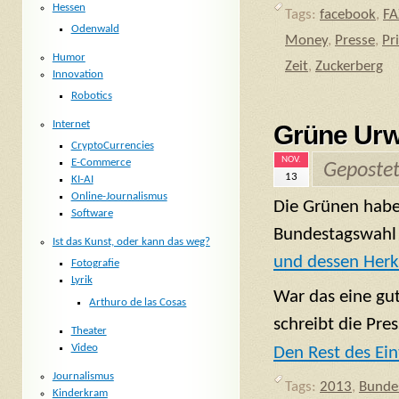
Hessen
Tags:
facebook
,
FA
Odenwald
Money
,
Presse
,
Pr
Humor
Zeit
,
Zuckerberg
Innovation
Robotics
Internet
Grüne Urw
CryptoCurrencies
NOV.
E-Commerce
Geposte
13
KI-AI
Online-Journalismus
Die Grünen habe
Software
Bundestagswahl 
Ist das Kunst, oder kann das weg?
und dessen Herk
Fotografie
Lyrik
War das eine gu
Arthuro de las Cosas
schreibt die Pre
Theater
Video
Den Rest des Ein
Journalismus
Tags:
2013
,
Bunde
Kinderkram