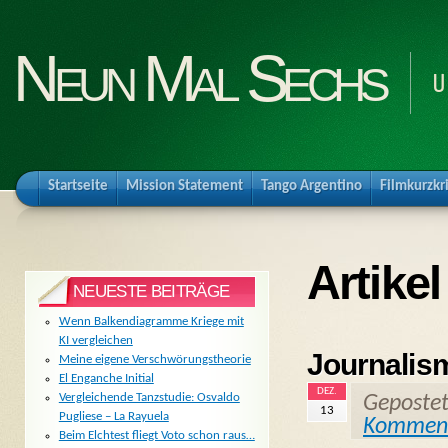
Neun Mal Sechs
U
Startseite
Mission Statement
Tango Argentino
Filmkurzkr
Artikel
NEUESTE BEITRÄGE
Wenn Balkendiagramme Kriege mit
KI vergleichen
Journalis
Meine eigene Verschwörungstheorie
El Enganche Initial
DEZ.
Vergleichende Tanzstudie: Osvaldo
Geposte
13
Pugliese – La Rayuela
Kommen
Beim Elchtest fliegt Voto schon raus…