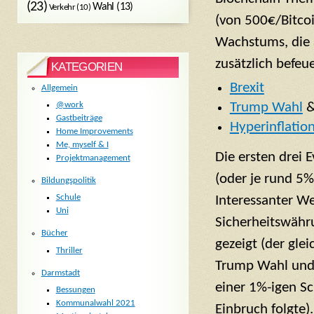
(23)
Wahl
(13)
Verkehr
(10)
(von 500€/Bitcoi
Wachstums, die a
zusätzlich befeu
KATEGORIEN
Brexit
Allgemein
Trump Wahl
&
@work
Gastbeiträge
Hyperinflatio
Home Improvements
Me, myself & I
Die ersten drei 
Projektmanagement
(oder je rund 5
Bildungspolitik
Schule
Interessanter We
Uni
Sicherheitswähr
Bücher
gezeigt (der gl
Thriller
Trump Wahl und 
Darmstadt
einer 1%-igen S
Bessungen
Kommunalwahl 2021
Einbruch folgte)