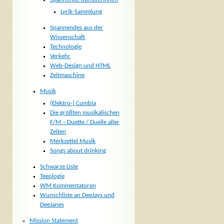
Lyrik-Sammlung
Spannendes aus der
Wissenschaft
Technologie
Verkehr
Web-Design und HTML
Zeitmaschine
Musik
(Elektro-) Cumbia
Die größten musikalischen
F/M – Duette / Duelle aller
Zeiten
Merkzettel Musik
Songs about drinking
Schwarze Liste
Teeologie
WM Kommentatoren
Wunschliste an DeeJays und
DeeJanes
Mission Statement