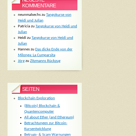
KOMMENTARE
neunmalsechs
zu
Tangokurse von
Heidi und Julian
Patricia
zu
Tangokurse von Heidi und
Julian
Heidi
zu
Tangokurse von Heidi und
Julian
Hannes
zu
Das dicke Ende von der
Milonga: La Cumparsita
Jörg
zu
Zitzmanns Rückzug
SEITEN
Blockchain Exploration
(Bitcoin) Blockchain &
Quantencomputer
All about Ether (and Ethereum)
Betrachtungen zur Bitcoin-
Kursentwicklung
Betrugs- & Scam Warnungen