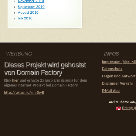
November 2010
September 2010
August 2010
Juli 2010
WERBUNG
INFOS
Impressum (hier: Mi
Dieses Projekt wird gehostet
Datenschutz
von Domain Factory
Fragen und Antwor
Klick
hier
und erhalte 25 Euro Ermäßigung für dein
Disclaimer Verkehr
eigenes Internet-Projekt bei Domain Factory.
E-Mail Abo
http://aklam.io/mirSwB
Arclite Theme von
Einträge (