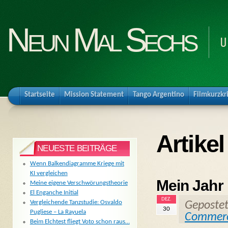
Neun Mal Sechs
U
Startseite
Mission Statement
Tango Argentino
Filmkurzkr
Artikel
NEUESTE BEITRÄGE
Wenn Balkendiagramme Kriege mit
KI vergleichen
Mein Jahr 
Meine eigene Verschwörungstheorie
El Enganche Initial
DEZ.
Vergleichende Tanzstudie: Osvaldo
Geposte
30
Pugliese – La Rayuela
Commer
Beim Elchtest fliegt Voto schon raus…