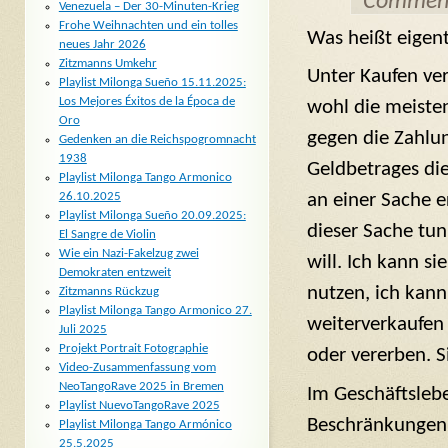
Comment
Venezuela – Der 30-Minuten-Krieg
Frohe Weihnachten und ein tolles
Was heißt eigent
neues Jahr 2026
Zitzmanns Umkehr
Unter Kaufen ver
Playlist Milonga Sueño 15.11.2025:
Los Mejores Éxitos de la Época de
wohl die meisten
Oro
gegen die Zahlu
Gedenken an die Reichspogromnacht
1938
Geldbetrages di
Playlist Milonga Tango Armonico
26.10.2025
an einer Sache 
Playlist Milonga Sueño 20.09.2025:
dieser Sache tun
El Sangre de Violin
Wie ein Nazi-Fakelzug zwei
will. Ich kann sie
Demokraten entzweit
nutzen, ich kann
Zitzmanns Rückzug
Playlist Milonga Tango Armonico 27.
weiterverkaufen 
Juli 2025
Projekt Portrait Fotographie
oder vererben. S
Video-Zusammenfassung vom
NeoTangoRave 2025 in Bremen
Im Geschäftslebe
Playlist NuevoTangoRave 2025
Beschränkungen u
Playlist Milonga Tango Armónico
25.5.2025