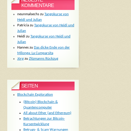
KOMMENTARE
neunmalsechs
zu
Tangokurse von
Heidi und Julian
Patricia
zu
Tangokurse von Heidi und
Julian
Heidi
zu
Tangokurse von Heidi und
Julian
Hannes
zu
Das dicke Ende von der
Milonga: La Cumparsita
Jörg
zu
Zitzmanns Rückzug
SEITEN
Blockchain Exploration
(Bitcoin) Blockchain &
Quantencomputer
All about Ether (and Ethereum)
Betrachtungen zur Bitcoin-
Kursentwicklung
Betrugs- & Scam Warnungen