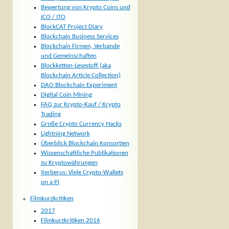
Bewertung von Krypto Coins und
ICO / ITO
BlockCAT Project Diary
Blockchain Business Services
Blockchain Firmen, Verbände
und Gemeinschaften
Blockketten-Lesestoff (aka
Blockchain Article Collection)
DAO Blockchain Experiment
Digital Coin Mining
FAQ zur Krypto-Kauf / Krypto
Trading
Große Crypto Currency Hacks
Lightning Network
Überblick Blockchain Konsortien
Wissenschaftliche Publikationen
zu Kryptowährungen
Xerberus: Viele Crypto-Wallets
on a Pi
Filmkurzkritiken
2017
Filmkurzkritiken 2016