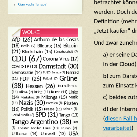
betrachtet könn
Quo vadis Tango?
werden. Doch de
Definition (meh
„Jetzt kaufen“ dr
WOLKE
AfD
(26)
Arthuro de las Cosas
Und zwar zuneh
Bitcoin
(18)
Bildung
(16)
Berlin
(9)
(21)
Blockchain
(15)
Bürgerhaushalt
(7)
a) er seine 
CDU
(67)
Corona Virus
(17)
in der Cloud)
Darmstadt
(30)
COVID-19
(12)
Demokratie
(14)
Fahrrad
EU
(7)
Europa
(7)
b) zum Darst
Grüne
FDP
(26)
(11)
Fußball
(7)
zum Einsatz
(38)
Hessen
(26)
Journalismus
(11)
Krieg
(11)
Kunst
(11)
Linke
Klima
(9)
c) beides zut
Milonga
(15)
(14)
Musik
Marketing
(8)
Nazis
(30)
Piraten
(11)
Parteien
(8)
d) der Intern
Politik
(15)
(16)
Presse
(11)
Schule
(8)
SPD
(31)
Tango
(13)
Social Media
(8)
(
diesen Fall 
Tango Argentino
(38)
Tanz
verarbeitet
)
Trump
(9)
(8)
Theater Moller Haus
(10)
USA
Umwelt
(13)
Uffbasse
(14)