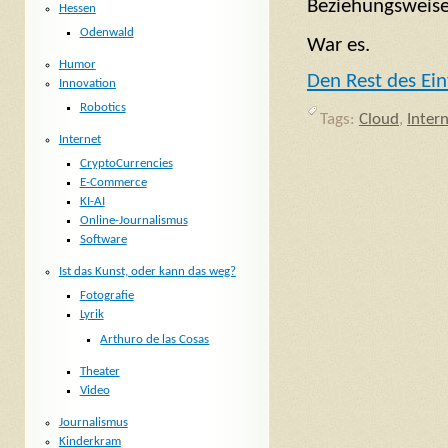
Beziehungsweise
Hessen
Odenwald
War es.
Humor
Den Rest des Ein
Innovation
Robotics
Tags:
Cloud
,
Inter
Internet
CryptoCurrencies
E-Commerce
KI-AI
Online-Journalismus
Software
Ist das Kunst, oder kann das weg?
Fotografie
Lyrik
Arthuro de las Cosas
Theater
Video
Journalismus
Kinderkram