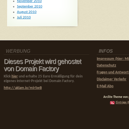
November 2010
September 2010
August 2010
Juli 2010
WERBUNG
INFOS
Impressum (hier: Mi
Dieses Projekt wird gehostet
Datenschutz
von Domain Factory
Fragen und Antwor
Klick
hier
und erhalte 25 Euro Ermäßigung für dein
Disclaimer Verkehr
eigenes Internet-Projekt bei Domain Factory.
E-Mail Abo
http://aklam.io/mirSwB
Arclite Theme von
Einträge (