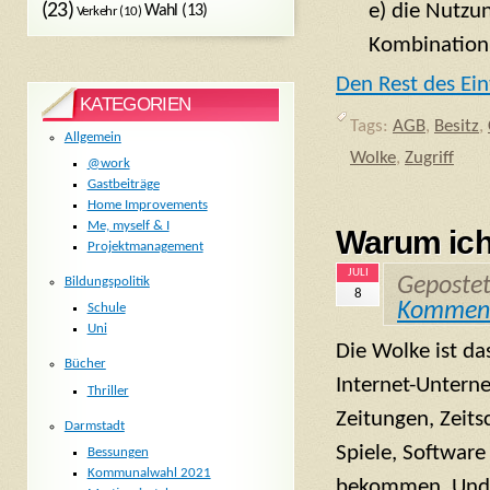
(23)
e) die Nutzun
Wahl
(13)
Verkehr
(10)
Kombination
Den Rest des Ein
KATEGORIEN
Tags:
AGB
,
Besitz
,
Allgemein
Wolke
,
Zugriff
@work
Gastbeiträge
Home Improvements
Me, myself & I
Warum ich
Projektmanagement
JULI
Geposte
Bildungspolitik
8
Kommen
Schule
Uni
Die Wolke ist da
Bücher
Internet-Untern
Thriller
Zeitungen, Zeits
Darmstadt
Spiele, Software
Bessungen
Kommunalwahl 2021
bekommen. Und 