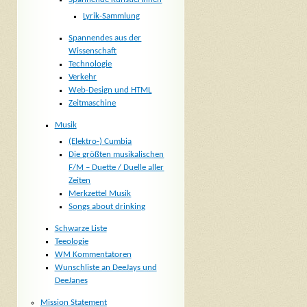
Lyrik-Sammlung
Spannendes aus der
Wissenschaft
Technologie
Verkehr
Web-Design und HTML
Zeitmaschine
Musik
(Elektro-) Cumbia
Die größten musikalischen
F/M – Duette / Duelle aller
Zeiten
Merkzettel Musik
Songs about drinking
Schwarze Liste
Teeologie
WM Kommentatoren
Wunschliste an DeeJays und
DeeJanes
Mission Statement