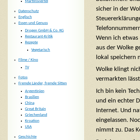
Martinsviertel
sicher in der Wo
Datenschutz
Englisch
Steuererklärunge
Essen und Genuss
Telefonnummern
Drogen GmbH & Co. KG
Restaurant-Kritik
Wenn ich etwas
Rezepte
aus der Wolke ge
Vegetarisch
lokal speichern 
Filme / Kino
TV
Wolke klingt nic
Fotos
vermarkten läss
Fremde Länder, fremde Sitten
Ich bin kein Tec
Argentinien
Brasilien
und ein echter D
China
Great Britain
Internet. Und na
Griechenland
eingelassen. Noc
Kroation
USA
nimmt zu. Das Ko
Geschichte