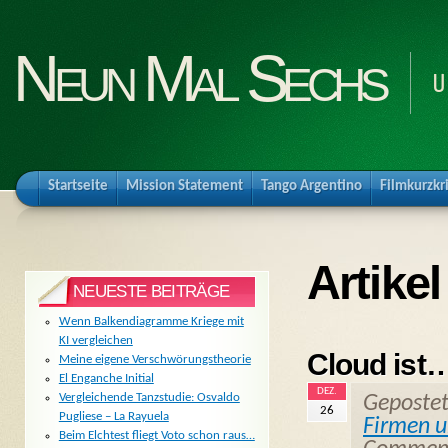
Neun Mal Sechs
U
Startseite
Mission Statement
Tango Argentino
Filmkurzkr
Artike
NEUESTE BEITRÄGE
Wenn Balkendiagramme Kriege mit
KI vergleichen
Cloud ist
Meine eigene Verschwörungstheorie
El Enganche Initial
DEZ.
Vergleichende Tanzstudie: Osvaldo
Geposte
26
Pugliese – La Rayuela
Firmen u
Beim Elchtest fliegt Voto schon raus…