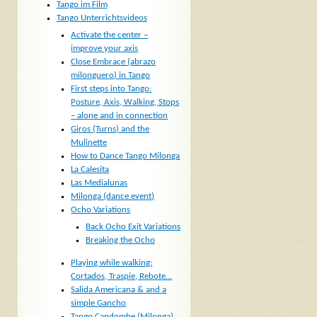
Tango im Film
Tango Unterrichtsvideos
Activate the center –
improve your axis
Close Embrace (abrazo
milonguero) in Tango
First steps into Tango:
Posture, Axis, Walking, Stops
– alone and in connection
Giros (Turns) and the
Mulinette
How to Dance Tango Milonga
La Calesita
Las Medialunas
Milonga (dance event)
Ocho Variations
Back Ocho Exit Variations
Breaking the Ocho
Playing while walking:
Cortados, Traspie, Rebote…
Salida Americana & and a
simple Gancho
Tango Candombe (Milonga)