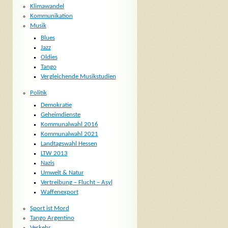
Klimawandel
Kommunikation
Musik
Blues
Jazz
Oldies
Tango
Vergleichende Musikstudien
Politik
Demokratie
Geheimdienste
Kommunalwahl 2016
Kommunalwahl 2021
Landtagswahl Hessen
LTW 2013
Nazis
Umwelt & Natur
Vertreibung – Flucht – Asyl
Waffenexport
Sport ist Mord
Tango Argentino
Verkehr