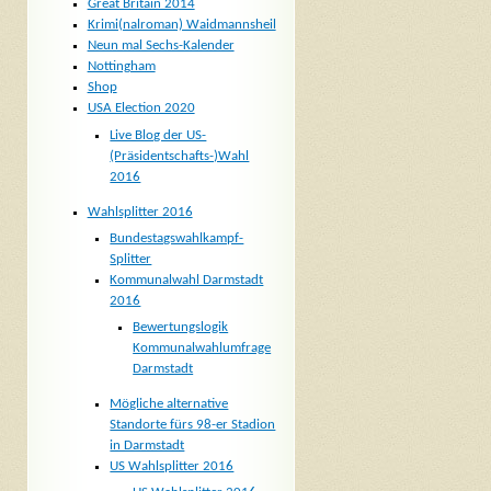
Great Britain 2014
Krimi(nalroman) Waidmannsheil
Neun mal Sechs-Kalender
Nottingham
Shop
USA Election 2020
Live Blog der US-
(Präsidentschafts-)Wahl
2016
Wahlsplitter 2016
Bundestagswahlkampf-
Splitter
Kommunalwahl Darmstadt
2016
Bewertungslogik
Kommunalwahlumfrage
Darmstadt
Mögliche alternative
Standorte fürs 98-er Stadion
in Darmstadt
US Wahlsplitter 2016