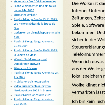
Venezuela – Der 30-Minuten-Krieg
Die Wolke ist da
Frohe Weihnachten und ein tolles
Internet-Untern
neues Jahr 2026
Zitzmanns Umkehr
Zeitungen, Zeits
Playlist Milonga Sueño 15.11.2025:
Los Mejores Éxitos de la Época de
Spiele, Software
Oro
bekommen. Und 
Gedenken an die Reichspogromnacht
1938
sicher in der Wo
Playlist Milonga Tango Armonico
26.10.2025
Steuererklärunge
Playlist Milonga Sueño 20.09.2025:
Telefonnummern
El Sangre de Violin
Wie ein Nazi-Fakelzug zwei
Wenn ich etwas
Demokraten entzweit
aus der Wolke ge
Zitzmanns Rückzug
Playlist Milonga Tango Armonico 27.
lokal speichern 
Juli 2025
Projekt Portrait Fotographie
Wolke klingt nic
Video-Zusammenfassung vom
NeoTangoRave 2025 in Bremen
vermarkten läss
Playlist NuevoTangoRave 2025
Playlist Milonga Tango Armónico
Ich bin kein Tec
25.5.2025