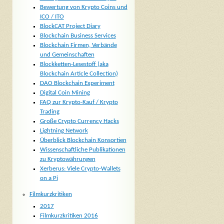
Bewertung von Krypto Coins und
ICO / ITO
BlockCAT Project Diary
Blockchain Business Services
Blockchain Firmen, Verbände
und Gemeinschaften
Blockketten-Lesestoff (aka
Blockchain Article Collection)
DAO Blockchain Experiment
Digital Coin Mining
FAQ zur Krypto-Kauf / Krypto
Trading
Große Crypto Currency Hacks
Lightning Network
Überblick Blockchain Konsortien
Wissenschaftliche Publikationen
zu Kryptowährungen
Xerberus: Viele Crypto-Wallets
on a Pi
Filmkurzkritiken
2017
Filmkurzkritiken 2016