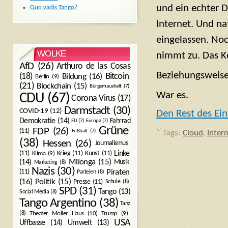
und ein echter D
Quo vadis Tango?
Internet. Und na
eingelassen. Noc
WOLKE
nimmt zu. Das Ko
AfD
(26)
Arthuro de las Cosas
Beziehungsweise
Bitcoin
(18)
Bildung
(16)
Berlin
(9)
(21)
Blockchain
(15)
Bürgerhaushalt
(7)
War es.
CDU
(67)
Corona Virus
(17)
Darmstadt
(30)
COVID-19
(12)
Den Rest des Ein
Demokratie
(14)
Fahrrad
EU
(7)
Europa
(7)
Grüne
FDP
(26)
(11)
Fußball
(7)
Tags:
Cloud
,
Inter
(38)
Hessen
(26)
Journalismus
(11)
Krieg
(11)
Kunst
(11)
Linke
Klima
(9)
Milonga
(15)
(14)
Musik
Marketing
(8)
Nazis
(30)
Piraten
(11)
Parteien
(8)
Politik
(15)
(16)
Presse
(11)
Schule
(8)
SPD
(31)
Tango
(13)
Social Media
(8)
Tango Argentino
(38)
Tanz
Trump
(9)
(8)
Theater Moller Haus
(10)
USA
Umwelt
(13)
Uffbasse
(14)