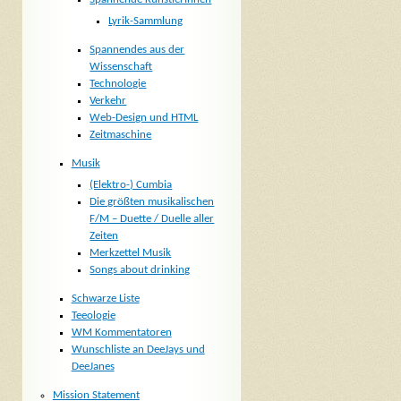
Lyrik-Sammlung
Spannendes aus der
Wissenschaft
Technologie
Verkehr
Web-Design und HTML
Zeitmaschine
Musik
(Elektro-) Cumbia
Die größten musikalischen
F/M – Duette / Duelle aller
Zeiten
Merkzettel Musik
Songs about drinking
Schwarze Liste
Teeologie
WM Kommentatoren
Wunschliste an DeeJays und
DeeJanes
Mission Statement