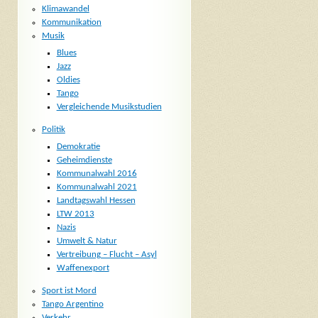
Klimawandel
Kommunikation
Musik
Blues
Jazz
Oldies
Tango
Vergleichende Musikstudien
Politik
Demokratie
Geheimdienste
Kommunalwahl 2016
Kommunalwahl 2021
Landtagswahl Hessen
LTW 2013
Nazis
Umwelt & Natur
Vertreibung – Flucht – Asyl
Waffenexport
Sport ist Mord
Tango Argentino
Verkehr