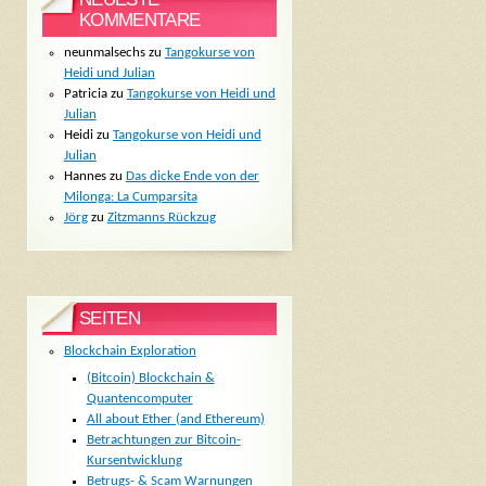
KOMMENTARE
neunmalsechs
zu
Tangokurse von
Heidi und Julian
Patricia
zu
Tangokurse von Heidi und
Julian
Heidi
zu
Tangokurse von Heidi und
Julian
Hannes
zu
Das dicke Ende von der
Milonga: La Cumparsita
Jörg
zu
Zitzmanns Rückzug
SEITEN
Blockchain Exploration
(Bitcoin) Blockchain &
Quantencomputer
All about Ether (and Ethereum)
Betrachtungen zur Bitcoin-
Kursentwicklung
Betrugs- & Scam Warnungen