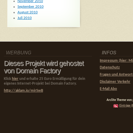
November 2010
September 2010
August 2010
Juli 2010
WERBUNG
INFOS
Impressum (hier: Mi
Dieses Projekt wird gehostet
Datenschutz
von Domain Factory
Fragen und Antwor
Klick
hier
und erhalte 25 Euro Ermäßigung für dein
Disclaimer Verkehr
eigenes Internet-Projekt bei Domain Factory.
E-Mail Abo
http://aklam.io/mirSwB
Arclite Theme von
Einträge (