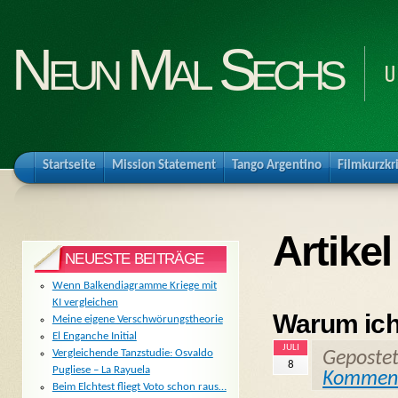
Neun Mal Sechs
U
Startseite
Mission Statement
Tango Argentino
Filmkurzkr
Artike
NEUESTE BEITRÄGE
Wenn Balkendiagramme Kriege mit
KI vergleichen
Warum ich
Meine eigene Verschwörungstheorie
El Enganche Initial
JULI
Vergleichende Tanzstudie: Osvaldo
Geposte
8
Pugliese – La Rayuela
Kommen
Beim Elchtest fliegt Voto schon raus…