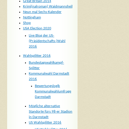
Great Britain 2014
Krimi(nalroman) Waidmannsheil
Neun mal Sechs-Kalender
Nottingham
Shop
USA Election 2020
Live Blog der US-
(Präsidentschafts-)Wahl
2016
Wahlsplitter 2016
Bundestagswahlkampf-
Splitter
Kommunalwahl Darmstadt
2016
Bewertungslogik
Kommunalwahlumfrage
Darmstadt
Mögliche alternative
Standorte fürs 98-er Stadion
in Darmstadt
US Wahlsplitter 2016