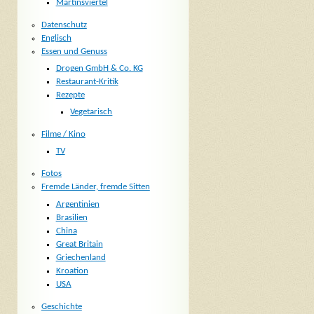
Martinsviertel
Datenschutz
Englisch
Essen und Genuss
Drogen GmbH & Co. KG
Restaurant-Kritik
Rezepte
Vegetarisch
Filme / Kino
TV
Fotos
Fremde Länder, fremde Sitten
Argentinien
Brasilien
China
Great Britain
Griechenland
Kroation
USA
Geschichte