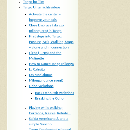
Tango im Film
Tango Unterrichtsvideos
Activate the center –
improve your axis
Close Embrace (abrazo
milonguero) in Tango
First steps into Tango:
Posture, Axis, Walking, Stops
– alone and in connection
Giros (Turns) and the
Mulinette
How to Dance Tango Milonga
La Calesita
Las Medialunas
Milonga (dance event)
Ocho Variations
Back Ocho Exit Variations
Breaking the Ocho
Playing while walking:
Cortados, Traspie, Rebote…
Salida Americana & and a
simple Gancho
Tango Candombe (Milonga)