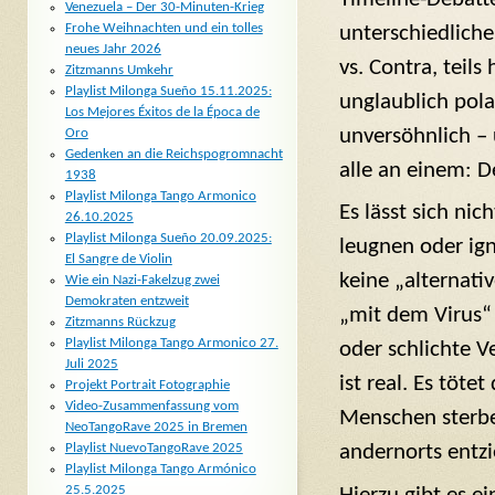
Venezuela – Der 30-Minuten-Krieg
Frohe Weihnachten und ein tolles
unterschiedliche
neues Jahr 2026
vs. Contra, teils 
Zitzmanns Umkehr
Playlist Milonga Sueño 15.11.2025:
unglaublich pola
Los Mejores Éxitos de la Época de
unversöhnlich – 
Oro
Gedenken an die Reichspogromnacht
alle an einem: D
1938
Playlist Milonga Tango Armonico
Es lässt sich nic
26.10.2025
Playlist Milonga Sueño 20.09.2025:
leugnen oder ign
El Sangre de Violin
keine „alternat
Wie ein Nazi-Fakelzug zwei
Demokraten entzweit
„mit dem Virus“
Zitzmanns Rückzug
Playlist Milonga Tango Armonico 27.
oder schlichte V
Juli 2025
ist real. Es töte
Projekt Portrait Fotographie
Video-Zusammenfassung vom
Menschen sterbe
NeoTangoRave 2025 in Bremen
Playlist NuevoTangoRave 2025
andernorts entzi
Playlist Milonga Tango Armónico
25.5.2025