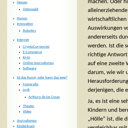
machen. Oder hie
Hessen
Odenwald
alleinerziehend
wirtschaftlichen
Humor
Innovation
Auswirkungen von
Robotics
andererseits dur
Internet
werden. Ist die 
CryptoCurrencies
E-Commerce
richtige Antwor
KI-AI
auf eine zweite 
Online-Journalismus
Software
darum, wie wir un
Ist das Kunst, oder kann das weg?
Herausforderunge
Fotografie
derjenigen, die 
Lyrik
Arthuro de las Cosas
Ja, es ist eine s
Theater
Kindern und ber
Video
„Hölle“ ist, die
Journalismus
Kinderkram
vergleichbar mit