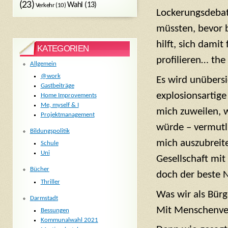
(23)
Wahl
(13)
Verkehr
(10)
Lockerungsdebat
müssten, bevor b
hilft, sich damit
KATEGORIEN
profilieren… the 
Allgemein
@work
Es wird unübersi
Gastbeiträge
explosionsartige
Home Improvements
Me, myself & I
mich zuweilen, w
Projektmanagement
würde – vermutl
Bildungspolitik
mich auszubreiten
Schule
Uni
Gesellschaft mi
Bücher
doch der beste 
Thriller
Was wir als Bürg
Darmstadt
Mit Menschenve
Bessungen
Kommunalwahl 2021