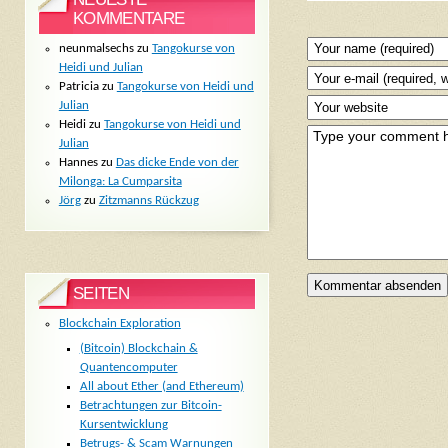
KOMMENTARE
neunmalsechs
zu
Tangokurse von
Heidi und Julian
Patricia
zu
Tangokurse von Heidi und
Julian
Heidi
zu
Tangokurse von Heidi und
Julian
Hannes
zu
Das dicke Ende von der
Milonga: La Cumparsita
Jörg
zu
Zitzmanns Rückzug
SEITEN
Blockchain Exploration
(Bitcoin) Blockchain &
Quantencomputer
All about Ether (and Ethereum)
Betrachtungen zur Bitcoin-
Kursentwicklung
Betrugs- & Scam Warnungen