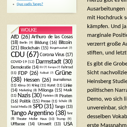
Hierzu gibt es e
Quo vadis Tango?
Ausarbeitungen –
mit Hochdruck s
kämpfen. Und ja,
WOLKE
marginale Positi
AfD
(26)
Arthuro de las Cosas
Bitcoin
(18)
Bildung
(16)
Berlin
(9)
verzerrt große 
(21)
Blockchain
(15)
Bürgerhaushalt
(7)
stiften, und letz
CDU
(67)
Corona Virus
(17)
Darmstadt
(30)
COVID-19
(12)
Es gibt die Grob
Demokratie
(14)
Fahrrad
EU
(7)
Europa
(7)
Sicht nachvollzi
Grüne
FDP
(26)
(11)
Fußball
(7)
(38)
Hessen
(26)
Journalismus
Heinsberg Studie
(11)
Krieg
(11)
Kunst
(11)
Linke
Klima
(9)
politischen Narra
Milonga
(15)
(14)
Musik
Marketing
(8)
Nazis
(30)
Piraten
(11)
Parteien
(8)
Demo, wo sich l
Politik
(15)
(16)
Presse
(11)
Schule
(8)
SPD
(31)
Tango
(13)
unvereinbar, sic
Social Media
(8)
Tango Argentino
(38)
Tanz
desselben Vokabu
Trump
(9)
(8)
Theater Moller Haus
(10)
USA
Umwelt
(13)
Uffbasse
(14)
erste Massnahme