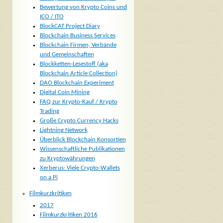
Bewertung von Krypto Coins und
ICO / ITO
BlockCAT Project Diary
Blockchain Business Services
Blockchain Firmen, Verbände
und Gemeinschaften
Blockketten-Lesestoff (aka
Blockchain Article Collection)
DAO Blockchain Experiment
Digital Coin Mining
FAQ zur Krypto-Kauf / Krypto
Trading
Große Crypto Currency Hacks
Lightning Network
Überblick Blockchain Konsortien
Wissenschaftliche Publikationen
zu Kryptowährungen
Xerberus: Viele Crypto-Wallets
on a Pi
Filmkurzkritiken
2017
Filmkurzkritiken 2016