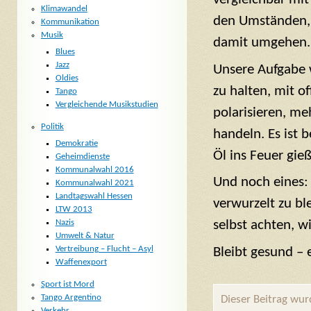
Klimawandel
den Umständen, 
Kommunikation
Musik
damit umgehen.
Blues
Jazz
Unsere Aufgabe 
Oldies
zu halten, mit o
Tango
Vergleichende Musikstudien
polarisieren, me
Politik
handeln. Es ist 
Demokratie
Öl ins Feuer gie
Geheimdienste
Kommunalwahl 2016
Und noch eines: 
Kommunalwahl 2021
Landtagswahl Hessen
verwurzelt zu bl
LTW 2013
Nazis
selbst achten, w
Umwelt & Natur
Vertreibung – Flucht – Asyl
Bleibt gesund – 
Waffenexport
Sport ist Mord
Tango Argentino
Dieser Beitrag wu
Verkehr