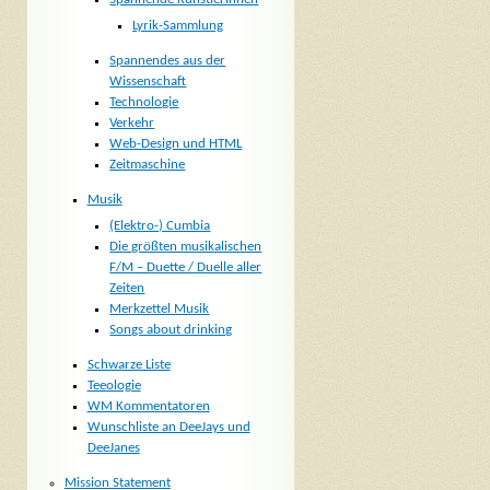
Lyrik-Sammlung
Spannendes aus der
Wissenschaft
Technologie
Verkehr
Web-Design und HTML
Zeitmaschine
Musik
(Elektro-) Cumbia
Die größten musikalischen
F/M – Duette / Duelle aller
Zeiten
Merkzettel Musik
Songs about drinking
Schwarze Liste
Teeologie
WM Kommentatoren
Wunschliste an DeeJays und
DeeJanes
Mission Statement