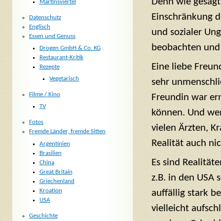
Denn wie gesagt:
Martinsviertel
Einschränkung d
Datenschutz
Englisch
und sozialer Ung
Essen und Genuss
beobachten und d
Drogen GmbH & Co. KG
Restaurant-Kritik
Eine liebe Freun
Rezepte
Vegetarisch
sehr unmenschli
Filme / Kino
Freundin war ern
TV
können. Und wen
Fotos
vielen Ärzten, K
Fremde Länder, fremde Sitten
Realität auch ni
Argentinien
Brasilien
Es sind Realität
China
Great Britain
z.B. in den US
Griechenland
Kroation
auffällig stark 
USA
vielleicht aufsch
Geschichte