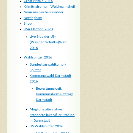
Great Britain 2014
Krimi(nalroman) Waidmannsheil
Neun mal Sechs-Kalender
Nottingham
Shop
USA Election 2020
Live Blog der US-
(Präsidentschafts-)Wahl
2016
Wahlsplitter 2016
Bundestagswahlkampf-
Splitter
Kommunalwahl Darmstadt
2016
Bewertungslogik
Kommunalwahlumfrage
Darmstadt
Mögliche alternative
Standorte fürs 98-er Stadion
in Darmstadt
US Wahlsplitter 2016