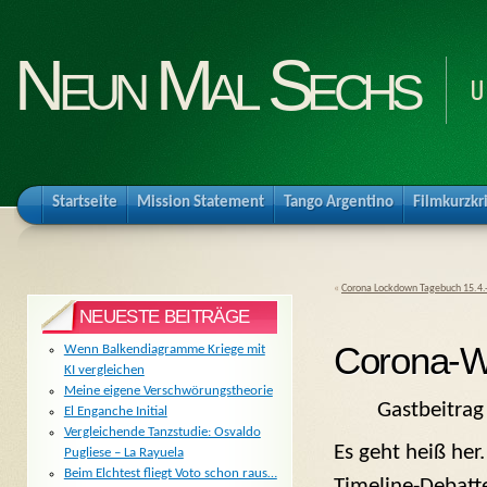
Neun Mal Sechs
U
Startseite
Mission Statement
Tango Argentino
Filmkurzkr
«
Corona Lockdown Tagebuch 15.4.-2
NEUESTE BEITRÄGE
Corona-Wi
Wenn Balkendiagramme Kriege mit
KI vergleichen
Meine eigene Verschwörungstheorie
Gastbeitra
El Enganche Initial
Vergleichende Tanzstudie: Osvaldo
Es geht heiß her.
Pugliese – La Rayuela
Beim Elchtest fliegt Voto schon raus…
Timeline-Debatt