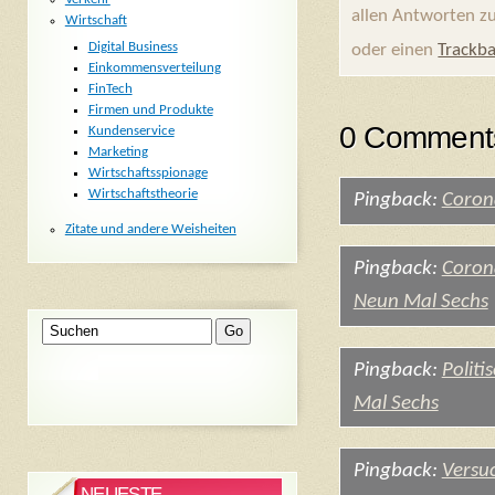
allen Antworten z
Wirtschaft
Digital Business
oder einen
Trackb
Einkommensverteilung
FinTech
Firmen und Produkte
0 Comments
Kundenservice
Marketing
Wirtschaftsspionage
Wirtschaftstheorie
Pingback:
Coron
Zitate und andere Weisheiten
Pingback:
Coron
Neun Mal Sechs
Pingback:
Polit
Mal Sechs
Pingback:
Versu
NEUESTE