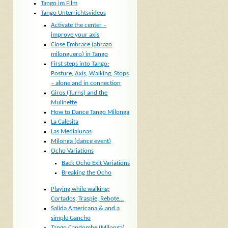
Tango im Film
Tango Unterrichtsvideos
Activate the center –
improve your axis
Close Embrace (abrazo
milonguero) in Tango
First steps into Tango:
Posture, Axis, Walking, Stops
– alone and in connection
Giros (Turns) and the
Mulinette
How to Dance Tango Milonga
La Calesita
Las Medialunas
Milonga (dance event)
Ocho Variations
Back Ocho Exit Variations
Breaking the Ocho
Playing while walking:
Cortados, Traspie, Rebote…
Salida Americana & and a
simple Gancho
Tango Candombe (Milonga)