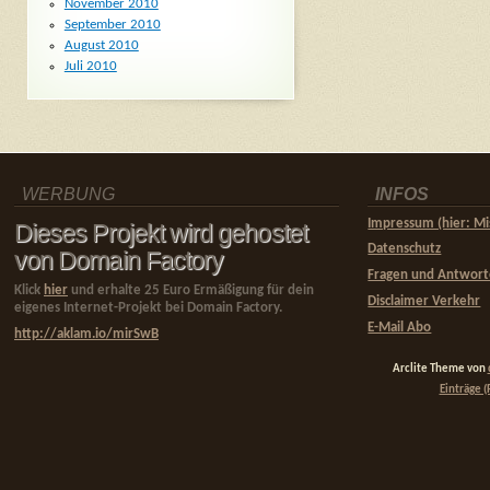
November 2010
September 2010
August 2010
Juli 2010
WERBUNG
INFOS
Impressum (hier: Mi
Dieses Projekt wird gehostet
Datenschutz
von Domain Factory
Fragen und Antwor
Klick
hier
und erhalte 25 Euro Ermäßigung für dein
Disclaimer Verkehr
eigenes Internet-Projekt bei Domain Factory.
E-Mail Abo
http://aklam.io/mirSwB
Arclite Theme von
Einträge (