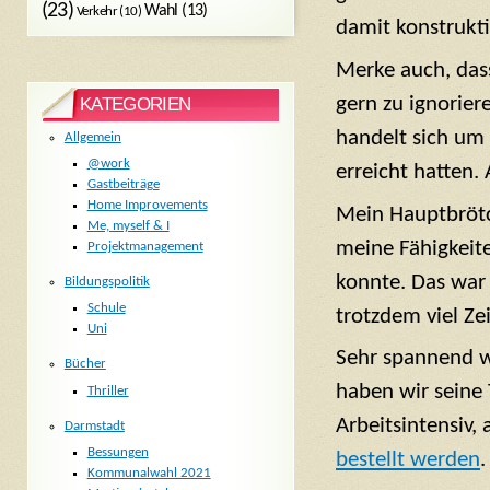
(23)
Wahl
(13)
Verkehr
(10)
damit konstrukt
Merke auch, dass
gern zu ignorier
KATEGORIEN
handelt sich um
Allgemein
@work
erreicht hatten
Gastbeiträge
Home Improvements
Mein Hauptbrötch
Me, myself & I
meine Fähigkeite
Projektmanagement
konnte. Das war 
Bildungspolitik
Schule
trotzdem viel Ze
Uni
Sehr spannend w
Bücher
haben wir seine 
Thriller
Arbeitsintensiv,
Darmstadt
Bessungen
bestellt werden
.
Kommunalwahl 2021