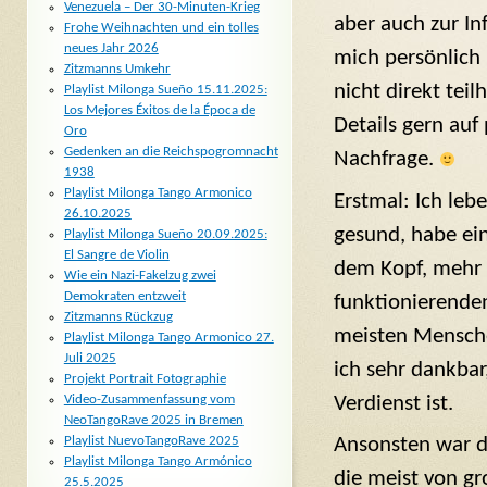
Venezuela – Der 30-Minuten-Krieg
aber auch zur Inf
Frohe Weihnachten und ein tolles
neues Jahr 2026
mich persönlich
Zitzmanns Umkehr
nicht direkt tei
Playlist Milonga Sueño 15.11.2025:
Los Mejores Éxitos de la Época de
Details gern auf
Oro
Gedenken an die Reichspogromnacht
Nachfrage.
1938
Playlist Milonga Tango Armonico
Erstmal: Ich leb
26.10.2025
gesund, habe ei
Playlist Milonga Sueño 20.09.2025:
El Sangre de Violin
dem Kopf, mehr 
Wie ein Nazi-Fakelzug zwei
Demokraten entzweit
funktionierenden
Zitzmanns Rückzug
meisten Mensche
Playlist Milonga Tango Armonico 27.
Juli 2025
ich sehr dankba
Projekt Portrait Fotographie
Verdienst ist.
Video-Zusammenfassung vom
NeoTangoRave 2025 in Bremen
Playlist NuevoTangoRave 2025
Ansonsten war da
Playlist Milonga Tango Armónico
die meist von g
25.5.2025