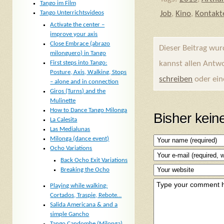
Tango im Film
Job
,
Kino
,
Kontakt
Tango Unterrichtsvideos
Activate the center –
improve your axis
Close Embrace (abrazo
Dieser Beitrag wu
milonguero) in Tango
kannst allen Antw
First steps into Tango:
Posture, Axis, Walking, Stops
schreiben
oder ei
– alone and in connection
Giros (Turns) and the
Mulinette
How to Dance Tango Milonga
Bisher kei
La Calesita
Las Medialunas
Milonga (dance event)
Ocho Variations
Back Ocho Exit Variations
Breaking the Ocho
Playing while walking:
Cortados, Traspie, Rebote…
Salida Americana & and a
simple Gancho
Tango Candombe (Milonga)