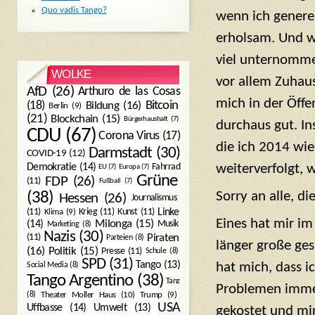
Quo vadis Tango?
wenn ich genere
erholsam. Und w
viel unternomme
WOLKE
vor allem Zuhaus
AfD
(26)
Arthuro de las Cosas
mich in der Öffe
Bitcoin
(18)
Bildung
(16)
Berlin
(9)
(21)
Blockchain
(15)
Bürgerhaushalt
(7)
durchaus gut. In
CDU
(67)
Corona Virus
(17)
die ich 2014 wie
Darmstadt
(30)
COVID-19
(12)
Demokratie
(14)
Fahrrad
weiterverfolgt, w
EU
(7)
Europa
(7)
Grüne
FDP
(26)
(11)
Fußball
(7)
Sorry an alle, di
(38)
Hessen
(26)
Journalismus
(11)
Krieg
(11)
Kunst
(11)
Linke
Klima
(9)
Eines hat mir im
Milonga
(15)
(14)
Musik
Marketing
(8)
Nazis
(30)
Piraten
(11)
Parteien
(8)
länger große ges
Politik
(15)
(16)
Presse
(11)
Schule
(8)
SPD
(31)
Tango
(13)
hat mich, dass i
Social Media
(8)
Tango Argentino
(38)
Tanz
Problemen immer
Trump
(9)
(8)
Theater Moller Haus
(10)
USA
Umwelt
(13)
Uffbasse
(14)
gekostet und mi