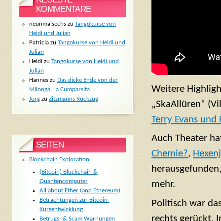
KOMMENTARE
neunmalsechs
zu
Tangokurse von
Heidi und Julian
Patricia
zu
Tangokurse von Heidi und
Julian
Heidi
zu
Tangokurse von Heidi und
Julian
Hannes
zu
Das dicke Ende von der
Weitere Highligh
Milonga: La Cumparsita
Jörg
zu
Zitzmanns Rückzug
„
SkaAllüren“ (Vil
Terry Evans und
Auch Theater ha
SEITEN
Chemie?
,
Hexen
Blockchain Exploration
herausgefunden, 
(Bitcoin) Blockchain &
Quantencomputer
mehr.
All about Ether (and Ethereum)
Betrachtungen zur Bitcoin-
Politisch war da
Kursentwicklung
rechts gerückt. 
Betrugs- & Scam Warnungen