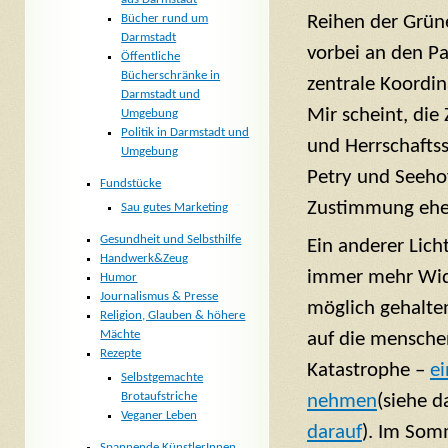
Reihen der Grüne
Bücher rund um
Darmstadt
vorbei an den Pa
Öffentliche
Bücherschränke in
zentrale Koordin
Darmstadt und
Mir scheint, die
Umgebung
Politik in Darmstadt und
und Herrschafts
Umgebung
Petry und Seeho
Fundstücke
Zustimmung eher
Sau gutes Marketing
Gesundheit und Selbsthilfe
Ein anderer Licht
Handwerk&Zeug
immer mehr Wider
Humor
Journalismus & Presse
möglich gehalten
Religion, Glauben & höhere
Mächte
auf die mensche
Rezepte
Katastrophe –
ei
Selbstgemachte
Brotaufstriche
nehmen
(siehe 
Veganer Leben
darauf
). Im So
Spannende KünstlerInnen