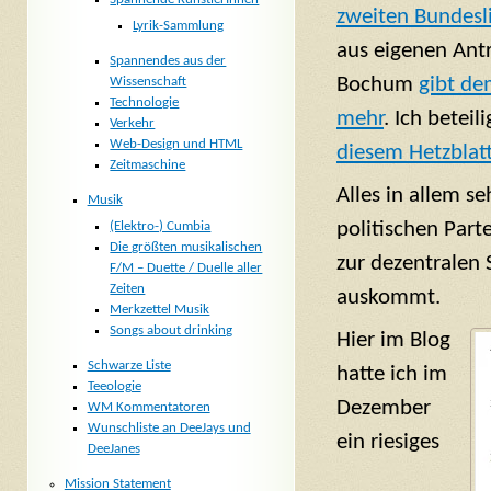
zweiten Bundesl
Lyrik-Sammlung
aus eigenen Antri
Spannendes aus der
Bochum
gibt de
Wissenschaft
Technologie
mehr
. Ich betei
Verkehr
Web-Design und HTML
diesem Hetzblat
Zeitmaschine
Alles in allem 
Musik
politischen Par
(Elektro-) Cumbia
Die größten musikalischen
zur dezentralen
F/M – Duette / Duelle aller
Zeiten
auskommt.
Merkzettel Musik
Songs about drinking
Hier im Blog
Schwarze Liste
hatte ich im
Teeologie
Dezember
WM Kommentatoren
Wunschliste an DeeJays und
ein riesiges
DeeJanes
Mission Statement