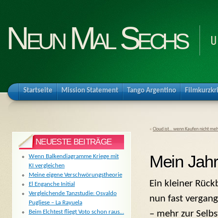
Neun Mal Sechs
U
Startseite
Mission Statement
Tango Argentino
Filmkurzkr
«
Cloud ist… wenn Kaufen nicht meh
NEUESTE BEITRÄGE
Mein Jahr
Wenn Balkendiagramme Kriege mit
KI vergleichen
Meine eigene Verschwörungstheorie
Ein kleiner Rück
El Enganche Initial
Vergleichende Tanzstudie: Osvaldo
nun fast vergan
Pugliese – La Rayuela
– mehr zur Selbs
Beim Elchtest fliegt Voto schon raus…