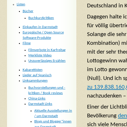
Listen
Deutschland in K
Bücher
Dagegen halte i
Buchkurzkritiken
für völlig übertr
Einkaufen in Darmstadt
Europäische / Open Source
Solange die sehr
Software-Produkte
Kombination) mi
Filme
Filmverbote in Karfreitag
mit der sehr the
Merkliste Video
Lottogewinn wah
Unzuverlässiges Erzählen
im Lotto gewonn
Kabarettisten
Lieder auf Spanisch
(Null). Und ich s
Linksammlungen
zu 139.838.160
Buchvorstellungen und -
kritiken / Book reviews
nachzudenken – 
China-Links
Darmstadt Links
Einer der Lichtbl
Aktuelle Ausstellungen in
Bevölkerung
den
/ um Darmstadt
Blogs und Blogger*innen
sich viele Mens
aus Darmstadt