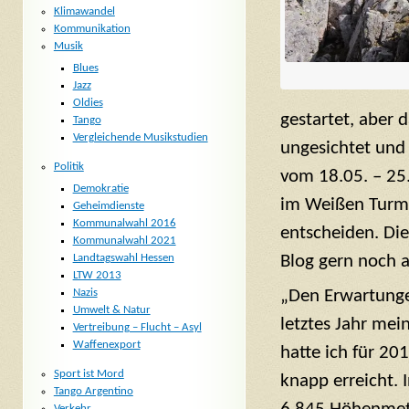
Klimawandel
Kommunikation
Musik
Blues
Jazz
Oldies
gestartet, aber
Tango
Vergleichende Musikstudien
ungesichtet und 
Politik
vom 18.05. – 25
Demokratie
im Weißen Turm b
Geheimdienste
Kommunalwahl 2016
entscheiden. Di
Kommunalwahl 2021
Blog gern noch 
Landtagswahl Hessen
LTW 2013
Nazis
„Den Erwartunge
Umwelt & Natur
letztes Jahr mei
Vertreibung – Flucht – Asyl
Waffenexport
hatte ich für 20
Sport ist Mord
knapp erreicht. 
Tango Argentino
Verkehr