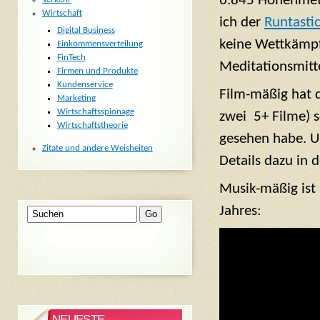
6.845
Höhenmete
Wirtschaft
ich der
Runtastic
Digital Business
keine Wettkämpf
Einkommensverteilung
FinTech
Meditationsmitt
Firmen und Produkte
Kundenservice
Film-mäßig hat d
Marketing
Wirtschaftsspionage
zwei 5+ Filme) 
Wirtschaftstheorie
gesehen habe. Un
Zitate und andere Weisheiten
Details dazu in 
Musik-mäßig ist
Jahres:
NEUESTE