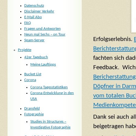
Datenschutz
Disclaimer Verkehr
E-Mail Abo
FAQ
Fragen und Antworten
Neun mal Sechs – on Tour
Erfolgserlebnis.
Spam-Server
Berichterstattun
Projekte
fachten sich dad
42er Tagebuch
Meine Lauftipps
Feedback. Wicht
Bucket List
Bericherstattung
Corona
Döpfner in Darm
Corona Tagesstatistiken
Corona-Entwicklung in den
vom totalen Bu
USA
Medienkompete
Dransfeld
Fotographie
Dank sei auch al
Studies in Structures –
beigetragen habe
Investigative Fotographie