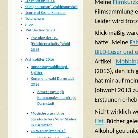
Meine
Filmkurzk
Great Britain 2014
Krimi(nalroman) Waidmannsheil
Filmsammlung ent
Neun mal Sechs-Kalender
Nottingham
Leider wird tro
Shop
USA Election 2020
Klick-mäßig ware
Live Blog der US-
hätte: Meine
Fab
(Präsidentschafts-)Wahl
2016
BILD-Leser und e
Wahlsplitter 2016
Artikel „
Mobbing
Bundestagswahlkampf-
(2013), den ich 
Splitter
Kommunalwahl Darmstadt
hat mir auf mei
2016
(obwohl 2013 zul
Bewertungslogik
Kommunalwahlumfrage
Erstaunen erhebl
Darmstadt
Nicht wirklich 
Mögliche alternative
Standorte fürs 98-er Stadion
List
. Bücher gele
in Darmstadt
Alkohol getrunk
US Wahlsplitter 2016