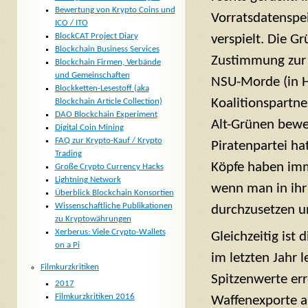
Bewertung von Krypto Coins und
Vorratsdatenspe
ICO / ITO
BlockCAT Project Diary
verspielt. Die 
Blockchain Business Services
Zustimmung zu
Blockchain Firmen, Verbände
und Gemeinschaften
NSU-Morde (in H
Blockketten-Lesestoff (aka
Koalitionspartne
Blockchain Article Collection)
DAO Blockchain Experiment
Alt-Grünen bewe
Digital Coin Mining
FAQ zur Krypto-Kauf / Krypto
Piratenpartei ha
Trading
Köpfe haben imme
Große Crypto Currency Hacks
Lightning Network
wenn man in ihr 
Überblick Blockchain Konsortien
Wissenschaftliche Publikationen
durchzusetzen u
zu Kryptowährungen
Xerberus: Viele Crypto-Wallets
Gleichzeitig ist
on a Pi
im letzten Jahr 
Filmkurzkritiken
Spitzenwerte er
2017
Filmkurzkritiken 2016
Waffenexporte au