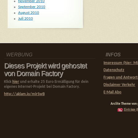
November 2010
September 2010
August 2010
Juli 2010
WERBUNG
INFOS
Impressum (hier: Mi
Dieses Projekt wird gehostet
Datenschutz
von Domain Factory
Fragen und Antwor
Klick
hier
und erhalte 25 Euro Ermäßigung für dein
Disclaimer Verkehr
eigenes Internet-Projekt bei Domain Factory.
E-Mail Abo
http://aklam.io/mirSwB
Arclite Theme von
Einträge (