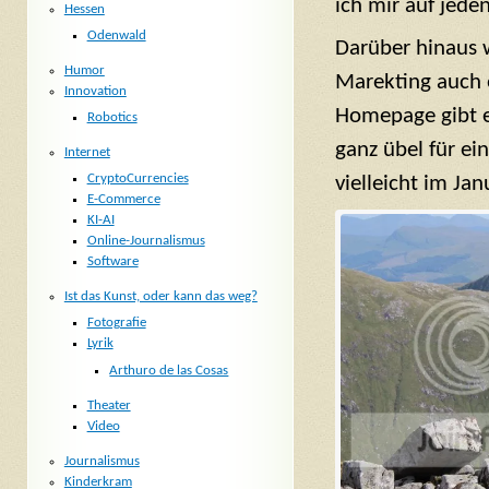
ich mir auf jeden
Hessen
Odenwald
Darüber hinaus w
Humor
Marekting auch ö
Innovation
Homepage gibt es
Robotics
ganz übel für ei
Internet
CryptoCurrencies
vielleicht im Jan
E-Commerce
KI-AI
Online-Journalismus
Software
Ist das Kunst, oder kann das weg?
Fotografie
Lyrik
Arthuro de las Cosas
Theater
Video
Journalismus
Kinderkram