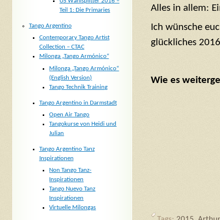
US Wahlsplitter 2016 –
Alles in allem: E
Teil 1: Die Primaries
Ich wünsche euc
Tango Argentino
Contemporary Tango Artist
glückliches 2016
Collection – CTAC
Milonga „Tango Armónico“
Milonga „Tango Armónico“
(English Version)
Wie es weiterge
Tango Technik Training
Tango Argentino in Darmstadt
Open Air Tango
Tangokurse von Heidi und
Julian
Tango Argentino Tanz
Inspirationen
Non Tango Tanz-
Inspirationen
Tango Nuevo Tanz
Inspirationen
Virtuelle Milongas
Tags:
2015
,
Arthur