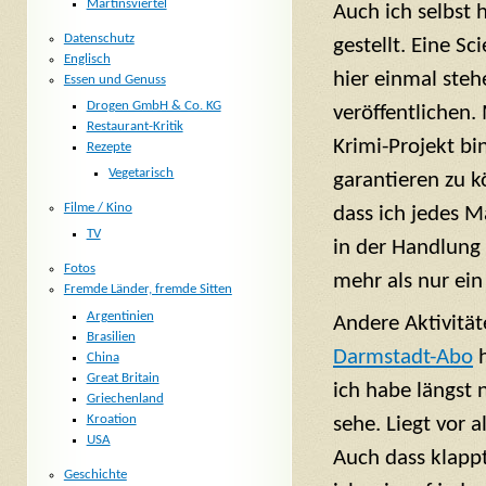
Martinsviertel
Auch ich selbst 
Datenschutz
gestellt. Eine S
Englisch
hier einmal steh
Essen und Genuss
Drogen GmbH & Co. KG
veröffentlichen.
Restaurant-Kritik
Krimi-Projekt b
Rezepte
Vegetarisch
garantieren zu k
Filme / Kino
dass ich jedes M
TV
in der Handlung 
Fotos
mehr als nur ein
Fremde Länder, fremde Sitten
Argentinien
Andere Aktivität
Brasilien
Darmstadt-Abo
h
China
Great Britain
ich habe längst 
Griechenland
Kroation
sehe. Liegt vor 
USA
Auch dass klappt
Geschichte