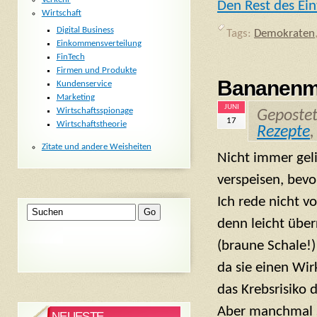
Den Rest des Ein
Wirtschaft
Digital Business
Tags:
Demokraten
Einkommensverteilung
FinTech
Firmen und Produkte
Bananenmi
Kundenservice
Marketing
JUNI
Wirtschaftsspionage
Geposte
17
Wirtschaftstheorie
Rezepte
Zitate und andere Weisheiten
Nicht immer gel
verspeisen, bevo
Ich rede nicht v
denn leicht über
(braune Schale!)
da sie einen Wir
das Krebsrisiko d
Aber manchmal 
NEUESTE