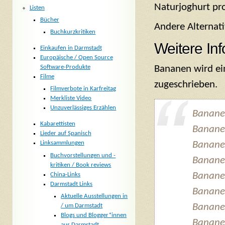
Naturjoghurt pr
Listen
Bücher
Andere Alternat
Buchkurzkritiken
Weitere In
Einkaufen in Darmstadt
Europäische / Open Source
Bananen wird ei
Software-Produkte
Filme
zugeschrieben.
Filmverbote in Karfreitag
Merkliste Video
Unzuverlässiges Erzählen
Banane
Kabarettisten
Banane
Lieder auf Spanisch
Bananen
Linksammlungen
Buchvorstellungen und -
Banane
kritiken / Book reviews
Banane
China-Links
Darmstadt Links
Banane
Aktuelle Ausstellungen in
Banane
/ um Darmstadt
Blogs und Blogger*innen
Banane
aus Darmstadt