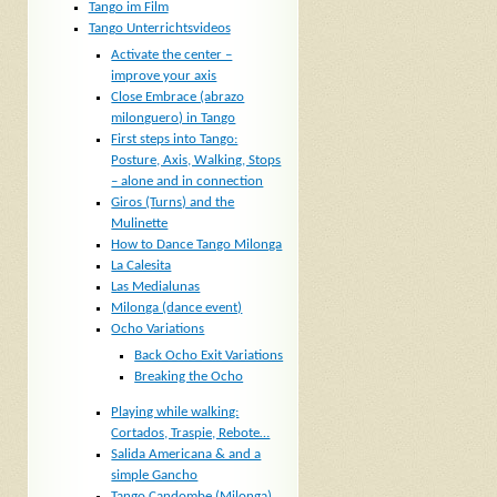
Tango im Film
Tango Unterrichtsvideos
Activate the center –
improve your axis
Close Embrace (abrazo
milonguero) in Tango
First steps into Tango:
Posture, Axis, Walking, Stops
– alone and in connection
Giros (Turns) and the
Mulinette
How to Dance Tango Milonga
La Calesita
Las Medialunas
Milonga (dance event)
Ocho Variations
Back Ocho Exit Variations
Breaking the Ocho
Playing while walking:
Cortados, Traspie, Rebote…
Salida Americana & and a
simple Gancho
Tango Candombe (Milonga)