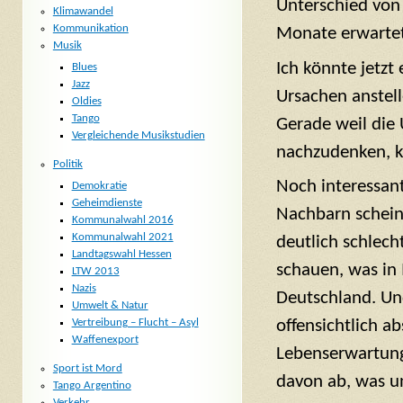
Unterschied von (
Klimawandel
Kommunikation
Monate erwartet
Musik
Ich könnte jetz
Blues
Jazz
Ursachen anstelle
Oldies
Tango
Gerade weil die
Vergleichende Musikstudien
nachzudenken, ka
Politik
Noch interessant
Demokratie
Geheimdienste
Nachbarn schein
Kommunalwahl 2016
Kommunalwahl 2021
deutlich schlecht
Landtagswahl Hessen
schauen, was in I
LTW 2013
Nazis
Deutschland. Und
Umwelt & Natur
Vertreibung – Flucht – Asyl
offensichtlich ab
Waffenexport
Lebenserwartung
Sport ist Mord
davon ab, was u
Tango Argentino
Verkehr