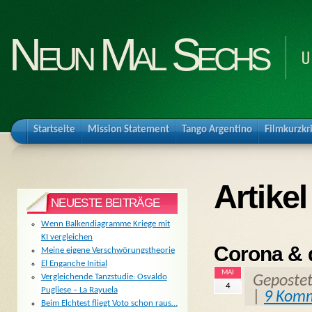
Neun Mal Sechs
U
Startseite
Mission Statement
Tango Argentino
Filmkurzkr
Artike
NEUESTE BEITRÄGE
Wenn Balkendiagramme Kriege mit
KI vergleichen
Corona & d
Meine eigene Verschwörungstheorie
El Enganche Initial
MAI
Vergleichende Tanzstudie: Osvaldo
Geposte
4
Pugliese – La Rayuela
|
9 Kom
Beim Elchtest fliegt Voto schon raus…