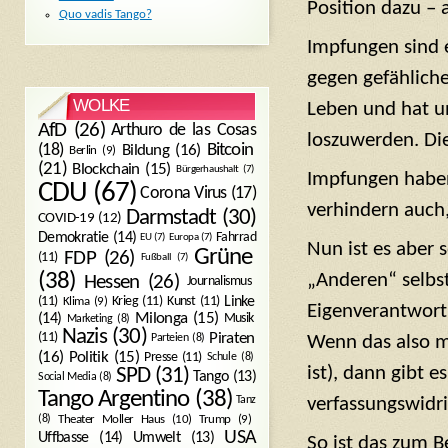
Position dazu – 
Quo vadis Tango?
Impfungen sind 
gegen gefähliche
WOLKE
Leben und hat un
AfD
(26)
Arthuro de las Cosas
loszuwerden. Di
Bitcoin
(18)
Bildung
(16)
Berlin
(9)
(21)
Blockchain
(15)
Bürgerhaushalt
(7)
Impfungen haben 
CDU
(67)
Corona Virus
(17)
verhindern auch,
Darmstadt
(30)
COVID-19
(12)
Demokratie
(14)
Fahrrad
EU
(7)
Europa
(7)
Nun ist es aber 
Grüne
FDP
(26)
(11)
Fußball
(7)
„Anderen“ selbs
(38)
Hessen
(26)
Journalismus
(11)
Krieg
(11)
Kunst
(11)
Linke
Klima
(9)
Eigenverantwort
Milonga
(15)
(14)
Musik
Marketing
(8)
Nazis
(30)
Piraten
(11)
Parteien
(8)
Wenn das also mö
Politik
(15)
(16)
Presse
(11)
Schule
(8)
ist), dann gibt 
SPD
(31)
Tango
(13)
Social Media
(8)
Tango Argentino
(38)
Tanz
verfassungswidri
Trump
(9)
(8)
Theater Moller Haus
(10)
USA
Umwelt
(13)
Uffbasse
(14)
So ist das zum 