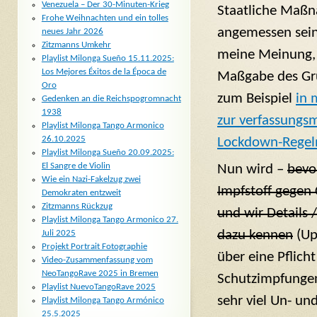
Venezuela – Der 30-Minuten-Krieg
Staatliche Ma
Frohe Weihnachten und ein tolles
angemessen sein.
neues Jahr 2026
Zitzmanns Umkehr
meine Meinung, 
Playlist Milonga Sueño 15.11.2025:
Los Mejores Éxitos de la Época de
Maßgabe des Gru
Oro
zum Beispiel
in 
Gedenken an die Reichspogromnacht
1938
zur verfassungsm
Playlist Milonga Tango Armonico
26.10.2025
Lockdown-Regel
Playlist Milonga Sueño 20.09.2025:
El Sangre de Violin
Nun wird –
bevo
Wie ein Nazi-Fakelzug zwei
Impfstoff gegen
Demokraten entzweit
Zitzmanns Rückzug
und wir Details /
Playlist Milonga Tango Armonico 27.
dazu kennen
(Up
Juli 2025
Projekt Portrait Fotographie
über eine Pflich
Video-Zusammenfassung vom
NeoTangoRave 2025 in Bremen
Schutzimpfungen
Playlist NuevoTangoRave 2025
sehr viel Un- un
Playlist Milonga Tango Armónico
25.5.2025