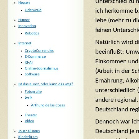
Unterschied zu 
Hessen
ich herkomme b.
Odenwald
lebe (mehr zu d
Humor
Innovation
feinen Unterschi
Robotics
Natürlich wird 
Internet
beeinflußt: Umw
CryptoCurrencies
E-Commerce
Einkommen und V
KI-AI
Online-Journalismus
(Arbeit in der S
Software
Ernährung, Alkoh
Ist das Kunst, oder kann das weg?
unterschiedlich 
Fotografie
Lyrik
andere regional.
Arthuro de las Cosas
Deutschland regi
Theater
Dennoch war ich 
Video
Deutschland je n
Journalismus
Kinderkram