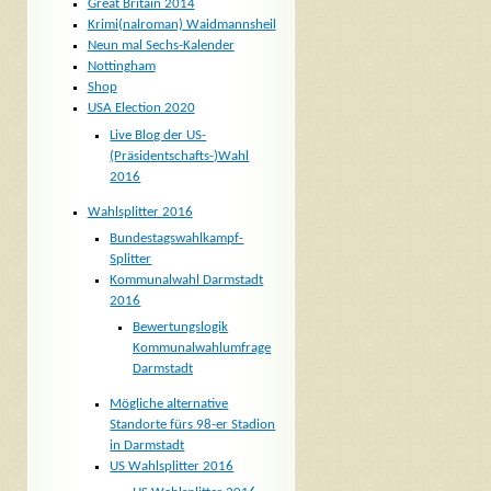
Great Britain 2014
Krimi(nalroman) Waidmannsheil
Neun mal Sechs-Kalender
Nottingham
Shop
USA Election 2020
Live Blog der US-
(Präsidentschafts-)Wahl
2016
Wahlsplitter 2016
Bundestagswahlkampf-
Splitter
Kommunalwahl Darmstadt
2016
Bewertungslogik
Kommunalwahlumfrage
Darmstadt
Mögliche alternative
Standorte fürs 98-er Stadion
in Darmstadt
US Wahlsplitter 2016