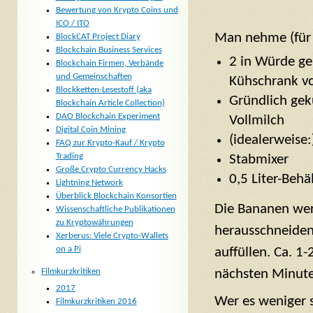
Bewertung von Krypto Coins und
ICO / ITO
Man nehme (für 
BlockCAT Project Diary
Blockchain Business Services
2 in Würde ge
Blockchain Firmen, Verbände
und Gemeinschaften
Kühschrank vo
Blockketten-Lesestoff (aka
Gründlich gek
Blockchain Article Collection)
DAO Blockchain Experiment
Vollmilch
Digital Coin Mining
(idealerweise:
FAQ zur Krypto-Kauf / Krypto
Trading
Stabmixer
Große Crypto Currency Hacks
0,5 Liter-Behä
Lightning Network
Überblick Blockchain Konsortien
Die Bananen werd
Wissenschaftliche Publikationen
zu Kryptowährungen
herausschneiden.
Xerberus: Viele Crypto-Wallets
on a Pi
auffüllen. Ca. 1
Filmkurzkritiken
nächsten Minute
2017
Wer es weniger s
Filmkurzkritiken 2016