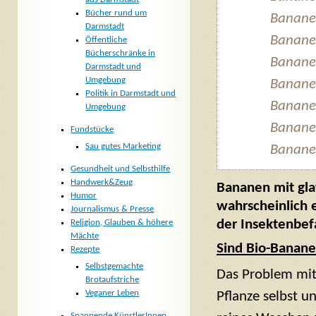
Bücher rund um
Banane
Darmstadt
Banane
Öffentliche
Bücherschränke in
Banane
Darmstadt und
Umgebung
Banane
Politik in Darmstadt und
Banane
Umgebung
Banane
Fundstücke
Sau gutes Marketing
Banane
Gesundheit und Selbsthilfe
Handwerk&Zeug
Bananen mit gl
Humor
wahrscheinlich 
Journalismus & Presse
der Insektenbefa
Religion, Glauben & höhere
Mächte
Sind Bio-Banane
Rezepte
Selbstgemachte
Das Problem mit 
Brotaufstriche
Veganer Leben
Pflanze selbst u
Spannende KünstlerInnen