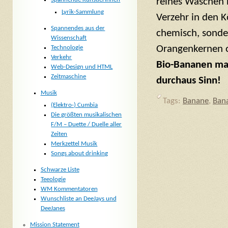
reines Waschen n
Lyrik-Sammlung
Verzehr in den 
Spannendes aus der
chemisch, sonder
Wissenschaft
Orangenkernen o
Technologie
Verkehr
Bio-Bananen mac
Web-Design und HTML
Zeitmaschine
durchaus Sinn!
Musik
Tags:
Banane
,
Ban
(Elektro-) Cumbia
Die größten musikalischen
F/M – Duette / Duelle aller
Zeiten
Merkzettel Musik
Songs about drinking
Schwarze Liste
Teeologie
WM Kommentatoren
Wunschliste an DeeJays und
DeeJanes
Mission Statement