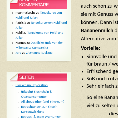
KOMMENTARE
auch schon zu 
neunmalsechs
zu
Tangokurse von
sie mit Genuss v
Heidi und Julian
können. Dann ist
Patricia
zu
Tangokurse von Heidi und
Julian
Bananenmilch
di
Heidi
zu
Tangokurse von Heidi und
Alternative zum
Julian
Hannes
zu
Das dicke Ende von der
Vorteile:
Milonga: La Cumparsita
Jörg
zu
Zitzmanns Rückzug
Sinnvolle und
für braun / 
Erfrischend 
SEITEN
Süß und trot
Sehr einfach 
Blockchain Exploration
(Bitcoin) Blockchain &
So eine Banan
Quantencomputer
All about Ether (and Ethereum)
viel zu selte
Betrachtungen zur Bitcoin-
Kursentwicklung
die
Betrugs- & Scam Warnungen