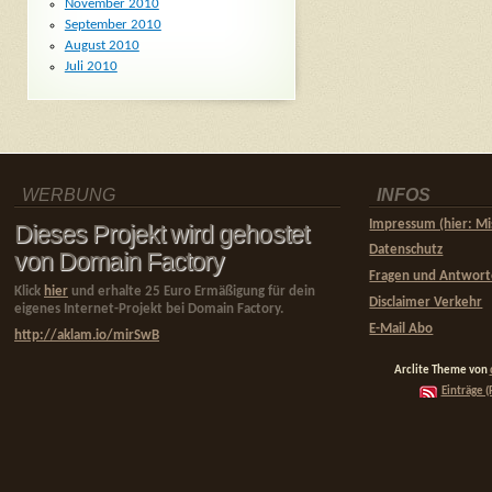
November 2010
September 2010
August 2010
Juli 2010
WERBUNG
INFOS
Impressum (hier: Mi
Dieses Projekt wird gehostet
Datenschutz
von Domain Factory
Fragen und Antwor
Klick
hier
und erhalte 25 Euro Ermäßigung für dein
Disclaimer Verkehr
eigenes Internet-Projekt bei Domain Factory.
E-Mail Abo
http://aklam.io/mirSwB
Arclite Theme von
Einträge (