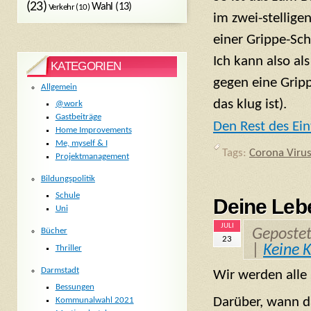
(23)
Wahl
(13)
Verkehr
(10)
im zwei-stellige
einer Grippe-Sch
Ich kann also al
KATEGORIEN
gegen eine Grip
Allgemein
das klug ist).
@work
Gastbeiträge
Den Rest des Ein
Home Improvements
Me, myself & I
Tags:
Corona Viru
Projektmanagement
Bildungspolitik
Schule
Deine Leb
Uni
JULI
Geposte
Bücher
23
|
Keine 
Thriller
Darmstadt
Wir werden alle 
Bessungen
Darüber, wann d
Kommunalwahl 2021