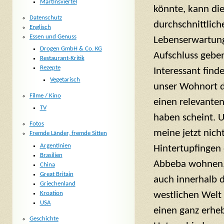
Martinsviertel
könnte, kann di
Datenschutz
durchschnittlich
Englisch
Essen und Genuss
Lebenserwartung
Drogen GmbH & Co. KG
Aufschluss gebe
Restaurant-Kritik
Rezepte
Interessant finde
Vegetarisch
unser Wohnort d
Filme / Kino
einen relevanten
TV
haben scheint. 
Fotos
meine jetzt nicht
Fremde Länder, fremde Sitten
Argentinien
Hintertupfingen
Brasilien
Abbeba wohnen,
China
Great Britain
auch innerhalb 
Griechenland
Kroation
westlichen Welt 
USA
einen ganz erhe
Geschichte