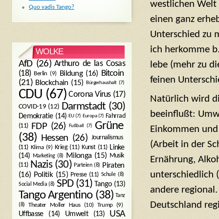
westlichen Welt 
Quo vadis Tango?
einen ganz erhe
Unterschied zu 
ich herkomme b.
WOLKE
AfD
(26)
Arthuro de las Cosas
lebe (mehr zu d
Bitcoin
(18)
Bildung
(16)
Berlin
(9)
feinen Unterschi
(21)
Blockchain
(15)
Bürgerhaushalt
(7)
CDU
(67)
Corona Virus
(17)
Natürlich wird 
Darmstadt
(30)
COVID-19
(12)
beeinflußt: Umw
Demokratie
(14)
Fahrrad
EU
(7)
Europa
(7)
Grüne
FDP
(26)
(11)
Fußball
(7)
Einkommen und V
(38)
Hessen
(26)
Journalismus
(Arbeit in der S
(11)
Krieg
(11)
Kunst
(11)
Linke
Klima
(9)
Milonga
(15)
(14)
Musik
Marketing
(8)
Ernährung, Alkoh
Nazis
(30)
Piraten
(11)
Parteien
(8)
unterschiedlich 
Politik
(15)
(16)
Presse
(11)
Schule
(8)
SPD
(31)
Tango
(13)
Social Media
(8)
andere regional.
Tango Argentino
(38)
Tanz
Deutschland regi
Trump
(9)
(8)
Theater Moller Haus
(10)
USA
Umwelt
(13)
Uffbasse
(14)