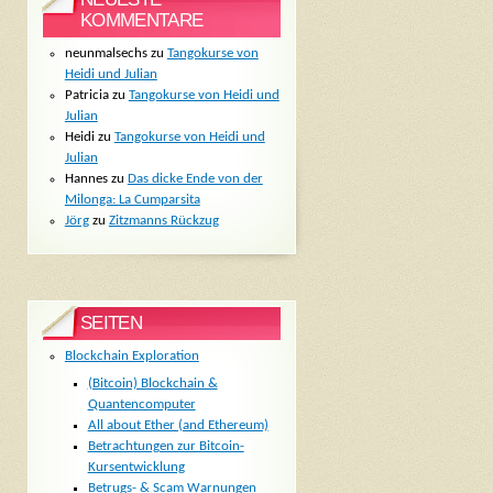
KOMMENTARE
neunmalsechs
zu
Tangokurse von
Heidi und Julian
Patricia
zu
Tangokurse von Heidi und
Julian
Heidi
zu
Tangokurse von Heidi und
Julian
Hannes
zu
Das dicke Ende von der
Milonga: La Cumparsita
Jörg
zu
Zitzmanns Rückzug
SEITEN
Blockchain Exploration
(Bitcoin) Blockchain &
Quantencomputer
All about Ether (and Ethereum)
Betrachtungen zur Bitcoin-
Kursentwicklung
Betrugs- & Scam Warnungen