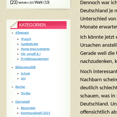
(23)
Dennoch war ich 
Wahl
(13)
Verkehr
(10)
Deutschland je n
Unterschied von (
KATEGORIEN
Monate erwartet
Allgemein
Ich könnte jetz
@work
Gastbeiträge
Ursachen anstelle
Home Improvements
Gerade weil die
Me, myself & I
Projektmanagement
nachzudenken, ka
Bildungspolitik
Noch interessant
Schule
Uni
Nachbarn schein
deutlich schlecht
Bücher
Thriller
schauen, was in I
Darmstadt
Deutschland. Und
Bessungen
offensichtlich ab
Kommunalwahl 2021