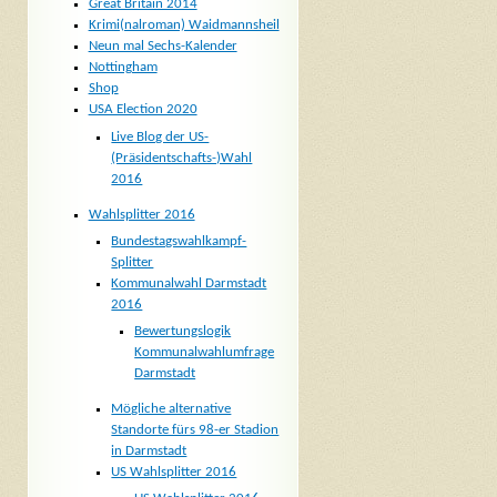
Great Britain 2014
Krimi(nalroman) Waidmannsheil
Neun mal Sechs-Kalender
Nottingham
Shop
USA Election 2020
Live Blog der US-
(Präsidentschafts-)Wahl
2016
Wahlsplitter 2016
Bundestagswahlkampf-
Splitter
Kommunalwahl Darmstadt
2016
Bewertungslogik
Kommunalwahlumfrage
Darmstadt
Mögliche alternative
Standorte fürs 98-er Stadion
in Darmstadt
US Wahlsplitter 2016