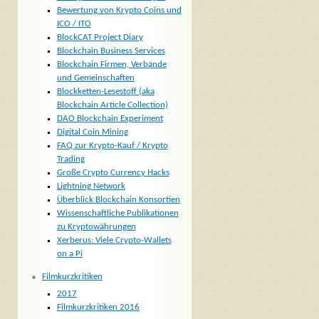
Bewertung von Krypto Coins und
ICO / ITO
BlockCAT Project Diary
Blockchain Business Services
Blockchain Firmen, Verbände
und Gemeinschaften
Blockketten-Lesestoff (aka
Blockchain Article Collection)
DAO Blockchain Experiment
Digital Coin Mining
FAQ zur Krypto-Kauf / Krypto
Trading
Große Crypto Currency Hacks
Lightning Network
Überblick Blockchain Konsortien
Wissenschaftliche Publikationen
zu Kryptowährungen
Xerberus: Viele Crypto-Wallets
on a Pi
Filmkurzkritiken
2017
Filmkurzkritiken 2016