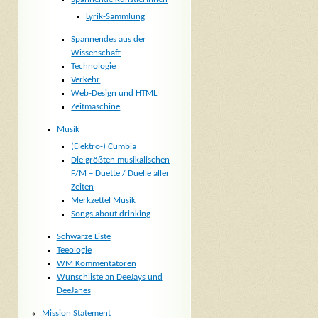
Lyrik-Sammlung
Spannendes aus der
Wissenschaft
Technologie
Verkehr
Web-Design und HTML
Zeitmaschine
Musik
(Elektro-) Cumbia
Die größten musikalischen
F/M – Duette / Duelle aller
Zeiten
Merkzettel Musik
Songs about drinking
Schwarze Liste
Teeologie
WM Kommentatoren
Wunschliste an DeeJays und
DeeJanes
Mission Statement