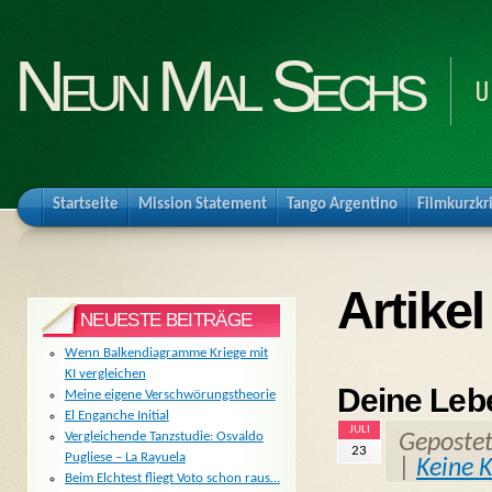
Neun Mal Sechs
U
Startseite
Mission Statement
Tango Argentino
Filmkurzkr
Artike
NEUESTE BEITRÄGE
Wenn Balkendiagramme Kriege mit
KI vergleichen
Deine Leb
Meine eigene Verschwörungstheorie
El Enganche Initial
JULI
Vergleichende Tanzstudie: Osvaldo
Geposte
23
Pugliese – La Rayuela
|
Keine 
Beim Elchtest fliegt Voto schon raus…