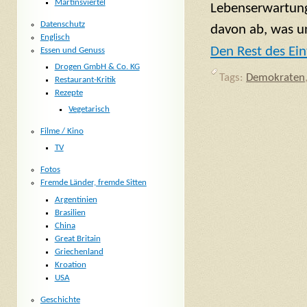
Martinsviertel
Lebenserwartung
Datenschutz
davon ab, was u
Englisch
Den Rest des Ein
Essen und Genuss
Drogen GmbH & Co. KG
Tags:
Demokraten
Restaurant-Kritik
Rezepte
Vegetarisch
Filme / Kino
TV
Fotos
Fremde Länder, fremde Sitten
Argentinien
Brasilien
China
Great Britain
Griechenland
Kroation
USA
Geschichte