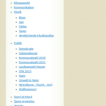
Klimawandel
Kommunikation
Musik
Blues
Jazz
Oldies
Tango
Vergleichende Musikstudien
Politik
Demokratie
Geheimdienste
Kommunalwahl 2016
Kommunalwahl 2021
Landtagswahl Hessen
LTW 2013
Nazis
Umwelt & Natur
Vertreibung – Flucht – Asyl
Waffenexport
Sport ist Mord
Tango Argentino
Verkehr