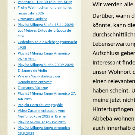
Venezuela – Der 30-Minuten-Krieg
Wir werden alle 
Frohe Weihnachten und ein tolles
neues Jahr 2026
Darüber, wann d
Zitzmanns Umkehr
könnte, kann di
Playlist Milonga Sueño 15.11.2025:
Los Mejores Éxitos de la Época de
durchschnittlich
Oro
Gedenken an die Reichspogromnacht
Lebenserwartung
1938
Aufschluss gebe
Playlist Milonga Tango Armonico
26.10.2025
Interessant finde
Playlist Milonga Sueño 20.09.2025:
El Sangre de Violin
unser Wohnort d
Wie ein Nazi-Fakelzug zwei
einen relevanten
Demokraten entzweit
Zitzmanns Rückzug
haben scheint. 
Playlist Milonga Tango Armonico 27.
meine jetzt nicht
Juli 2025
Projekt Portrait Fotographie
Hintertupfingen
Video-Zusammenfassung vom
NeoTangoRave 2025 in Bremen
Abbeba wohnen,
Playlist NuevoTangoRave 2025
auch innerhalb 
Playlist Milonga Tango Armónico
25.5.2025