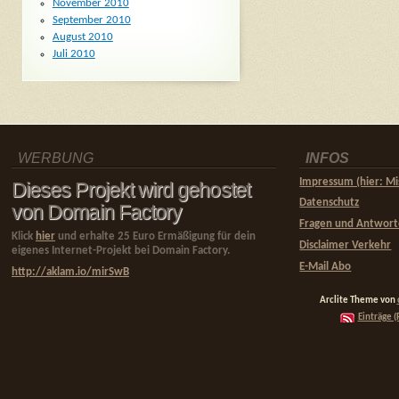
November 2010
September 2010
August 2010
Juli 2010
WERBUNG
INFOS
Impressum (hier: Mi
Dieses Projekt wird gehostet
Datenschutz
von Domain Factory
Fragen und Antwor
Klick
hier
und erhalte 25 Euro Ermäßigung für dein
Disclaimer Verkehr
eigenes Internet-Projekt bei Domain Factory.
E-Mail Abo
http://aklam.io/mirSwB
Arclite Theme von
Einträge (