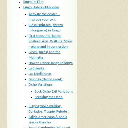
Tango im Film
Tango Unterrichtsvideos
Activate the center –
improve your axis
Close Embrace (abrazo
milonguero) in Tango
First steps into Tango:
Posture, Axis, Walking, Stops
– alone and in connection
Giros (Turns) and the
Mulinette
How to Dance Tango Milonga
La Calesita
Las Medialunas
Milonga (dance event)
Ocho Variations
Back Ocho Exit Variations
Breaking the Ocho
Playing while walking:
Cortados, Traspie, Rebote…
Salida Americana & and a
simple Gancho
Tango Candombe (Milonga)