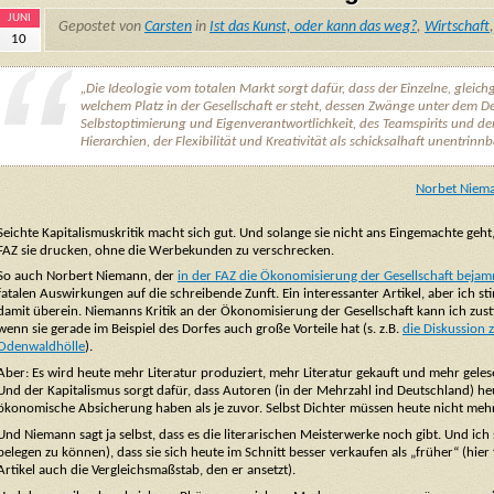
JUNI
Gepostet von
Carsten
in
Ist das Kunst, oder kann das weg?
,
Wirtschaft
10
„Die Ideologie vom totalen Markt sorgt dafür, dass der Einzelne, gleich
welchem Platz in der Gesellschaft er steht, dessen Zwänge unter dem D
Selbstoptimierung und Eigenverantwortlichkeit, des Teamspirits und de
Hierarchien, der Flexibilität und Kreativität als schicksalhaft unentrinnb
Norbet Niem
Seichte Kapitalismuskritik macht sich gut. Und solange sie nicht ans Eingemachte geht
FAZ sie drucken, ohne die Werbekunden zu verschrecken.
So auch Norbert Niemann, der
in der FAZ die
Ökonomisierung der Gesellschaft
bejam
fatalen Auswirkungen auf die schreibende Zunft. Ein i
nteressanter Artikel, aber ich s
damit überein. Niemanns Kritik an der Ökonomisierung der Gesellschaft kann ich zu
wenn sie gerade im Beispiel des Dorfes auch große Vorteile hat (s. z.B.
die Diskussion 
Odenwaldhölle
).
Aber: Es wird heute mehr Literatur produziert, mehr Literatur gekauft und mehr gelesen
Und der Kapitalismus sorgt dafür, dass Autoren (in der Mehrzahl ind Deutschland) he
ökonomische Absicherung haben als je zuvor. Selbst Dichter müssen heute nicht meh
Und Niemann sagt ja selbst, dass es die literarischen Meisterwerke noch gibt. Und ich
belegen zu können), dass sie sich heute im Schnitt besser verkaufen als „früher“ (hier 
Artikel auch die Vergleichsmaßstab, den er ansetzt).