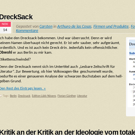
DreckSack
NOV.
Gepostet von
Carsten
in
Arthuro de las Cosas
,
Firmen und Produkte
,
Fo
14
Kommentare
Ich habe den Drecksack bekommen. Und war überrascht. Denn er wird
seinem Namen überhaupt nicht gerecht. Er ist sehr sauber, sehr aufgeräumt,
ordentlich. Und es ist auch kein Dreck drin. Jedenfalls kein offensichtlicher.
Obwohl
er aus Berlin zu mir kam.
Etikettenschwindel?
Denn der Drecksack nennt sich im Untertitel auch „Lesbare Zeitschrift für
Literatur“. Zur Bewertung, ob hier Volkswagen-like geschummelt wurde,
bedurfte es einer genaueren Analyse der schwarzen Buchstaben auf dem hell-
gelben Grund.
Den Rest des Eintrags lesen. »
Tags:
Berlin
,
Drecksack
,
Edition Lükk Nösens
,
Florian Günther
,
Literatur
Kritik an der Kritik an der Ideologie vom tot