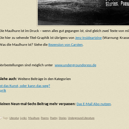
Die Maulhure ist im Druck – wenn alles gut gegangen ist, sind gleich zwei Texte von mi
Die hier zu sehende Titel-Graphik ist übrigens von
Jenz Insideartzine
(Warnung: Krasse 
Was die Maulhure ist? Siehe die
Rezension von Carsten
.
Vorbestellungen sind möglich unter
www.undergroundpress.de
Siehe auch:
Weitere Beiträge in den Kategorien
Ist das Kunst, oder kann das weg?
Lyrik
Keinen Neun-mal-Sechs Beitrag mehr verpassen:
Das E-Mail Abo nutzen
.
Tags:
Literatur
,
Lyrikc
,
Maulhure
,
Poems
,
Poetry
,
Stories
,
Underground Literature