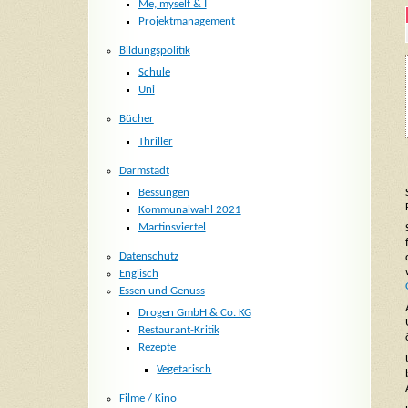
Me, myself & I
Projektmanagement
Bildungspolitik
Schule
Uni
Bücher
Thriller
Darmstadt
Bessungen
Kommunalwahl 2021
Martinsviertel
Datenschutz
Englisch
Essen und Genuss
Drogen GmbH & Co. KG
Restaurant-Kritik
Rezepte
Vegetarisch
Filme / Kino