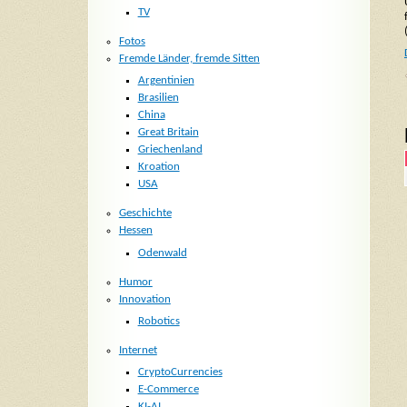
TV
Fotos
Fremde Länder, fremde Sitten
Argentinien
Brasilien
China
Great Britain
Griechenland
Kroation
USA
Geschichte
Hessen
Odenwald
Humor
Innovation
Robotics
Internet
CryptoCurrencies
E-Commerce
KI-AI