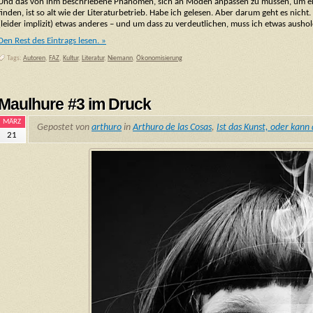
Und das von ihm beschriebene Phänomen, sich an Moden anpassen zu müssen, um ei
finden, ist so alt wie der Literaturbetrieb. Habe ich gelesen. Aber darum geht es nich
(leider implizit) etwas anderes – und um dass zu verdeutlichen, muss ich etwas aushol
Den Rest des Eintrags lesen. »
Tags:
Autoren
,
FAZ
,
Kultur
,
Literatur
,
Niemann
,
Ökonomisierung
Maulhure #3 im Druck
MÄRZ
Gepostet von
arthuro
in
Arthuro de las Cosas
,
Ist das Kunst, oder kann
21