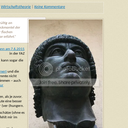
,
Wirtschaftstheorie
|
Keine Kommentare
gültig an
eckmantel der
r flachen
ar erfährt.”
ann am 7.6.2015
in der FAZ
, kann sogar die
mert
und die
timmte nicht
stimmen – auch
zur
, als je zuvor.
ute eine besser
r (ver-)hungern.
 schätze (ohne es
fehlt mir im