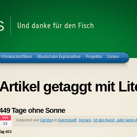
s
Und danke für den Fisch
Filmkurzkritiken
Blockchain Exploration
Projekte
Listen
Artikel getaggt mit Lit
449 Tage ohne Sonne
MAI
Gepostet von
Carsten
in
Darmstadt
,
Hessen
,
Ist das Kunst, oder kann 
13
Tag 403