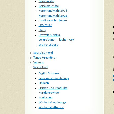
Demokratie
Geheimdienste
Kommunalwahl 2016
Kommunalwahl 2021
Landtagswahl Hessen
LTW 2013
Nazis
Umwelt & Natur
Vertreibung – Flucht – Asyl
Waffenexport
Sport ist Mord
Tango Argentino
Verkehr
Wirtschaft
Digital Business
Einkommensverteilung
FinTech
Firmen und Produkte
Kundenservice
Marketing
Wirtschaftsspionage
Wirtschaftstheorie