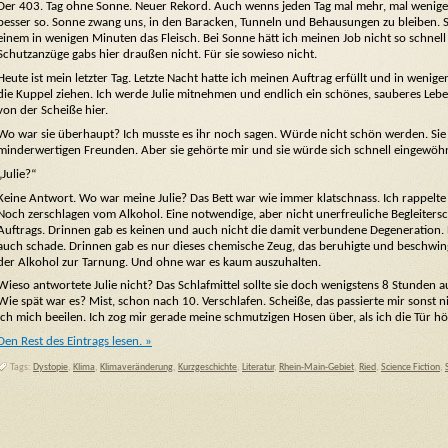
Der 403. Tag ohne Sonne. Neuer Rekord. Auch wenns jeden Tag mal mehr, mal wenig
besser so. Sonne zwang uns, in den Baracken, Tunneln und Behausungen zu bleiben.
einem in wenigen Minuten das Fleisch. Bei Sonne hätt ich meinen Job nicht so schnell
Schutzanzüge gabs hier draußen nicht. Für sie sowieso nicht.
Heute ist mein letzter Tag. Letzte Nacht hatte ich meinen Auftrag erfüllt und in wenig
die Kuppel ziehen. Ich werde Julie mitnehmen und endlich ein schönes, sauberes Leb
von der Scheiße hier.
Wo war sie überhaupt? Ich musste es ihr noch sagen. Würde nicht schön werden. Sie 
minderwertigen Freunden. Aber sie gehörte mir und sie würde sich schnell eingewöh
„Julie?“
Keine Antwort. Wo war meine Julie? Das Bett war wie immer klatschnass. Ich rappelt
Noch zerschlagen vom Alkohol. Eine notwendige, aber nicht unerfreuliche Begleiter
Auftrags. Drinnen gab es keinen und auch nicht die damit verbundene Degeneration. 
auch schade. Drinnen gab es nur dieses chemische Zeug, das beruhigte und beschwin
der Alkohol zur Tarnung. Und ohne war es kaum auszuhalten.
Wieso antwortete Julie nicht? Das Schlafmittel sollte sie doch wenigstens 8 Stunden a
Wie spät war es? Mist, schon nach 10. Verschlafen. Scheiße, das passierte mir sonst ni
ich mich beeilen. Ich zog mir gerade meine schmutzigen Hosen über, als ich die Tür hö
Den Rest des Eintrags lesen. »
Tags:
Dystopie
,
Klima
,
Klimaveränderung
,
Kurzgeschichte
,
Literatur
,
Rhein-Main-Gebiet
,
Ried
,
Science Fiction
,