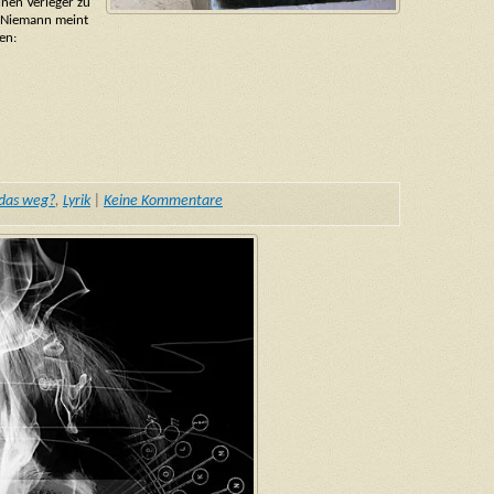
nen Verleger zu
t. Niemann meint
en:
 das weg?
,
Lyrik
|
Keine Kommentare