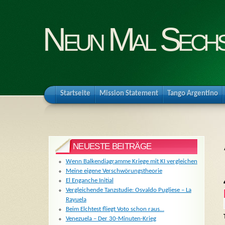
Neun Mal Sech
Startseite
Mission Statement
Tango Argentino
NEUESTE BEITRÄGE
Wenn Balkendiagramme Kriege mit KI vergleichen
Meine eigene Verschwörungstheorie
El Enganche Initial
Vergleichende Tanzstudie: Osvaldo Pugliese – La
Rayuela
Beim Elchtest fliegt Voto schon raus…
Venezuela – Der 30-Minuten-Krieg