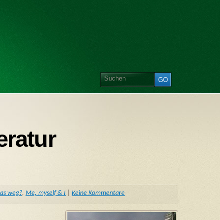
eratur
das weg?
,
Me, myself & I
|
Keine Kommentare