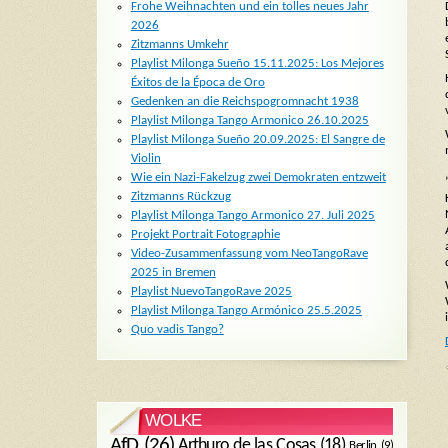
Frohe Weihnachten und ein tolles neues Jahr
2026
Zitzmanns Umkehr
Playlist Milonga Sueño 15.11.2025: Los Mejores
Éxitos de la Época de Oro
Gedenken an die Reichspogromnacht 1938
Playlist Milonga Tango Armonico 26.10.2025
Playlist Milonga Sueño 20.09.2025: El Sangre de
Violin
Wie ein Nazi-Fakelzug zwei Demokraten entzweit
Zitzmanns Rückzug
Playlist Milonga Tango Armonico 27. Juli 2025
Projekt Portrait Fotographie
Video-Zusammenfassung vom NeoTangoRave
2025 in Bremen
Playlist NuevoTangoRave 2025
Playlist Milonga Tango Armónico 25.5.2025
Quo vadis Tango?
WOLKE
AfD
(26)
Arthuro de las Cosas
(18)
Berlin
(9)