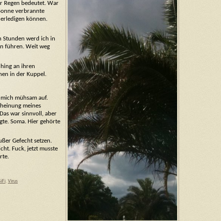
er Regen bedeutet. War
 Sonne verbrannte
 erledigen können.
en Stunden werd ich in
en führen. Weit weg
hing an ihren
nen in der Kuppel.
e mich mühsam auf.
scheinung meines
Das war sinnvoll, aber
gte. Soma. Hier gehörte
ußer Gefecht setzen.
cht. Fuck, jetzt musste
rte.
SiFi
,
Virus