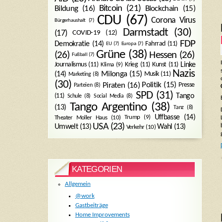
Bitcoin
(21)
Blockchain
(15)
Bildung
(16)
CDU
(67)
Corona Virus
Bürgerhaushalt
(7)
Darmstadt
(30)
(17)
COVID-19
(12)
FDP
Demokratie
(14)
Fahrrad
(11)
EU
(7)
Europa
(7)
Grüne
(38)
(26)
Hessen
(26)
Fußball
(7)
Journalismus
(11)
Krieg
(11)
Kunst
(11)
Linke
Klima
(9)
Nazis
Milonga
(15)
(14)
Musik
(11)
Marketing
(8)
(30)
Politik
(15)
Piraten
(16)
Presse
Parteien
(8)
SPD
(31)
Tango
(11)
Schule
(8)
Social Media
(8)
Tango Argentino
(38)
(13)
Tanz
(8)
Uffbasse
(14)
Trump
(9)
Theater Moller Haus
(10)
USA
(23)
Umwelt
(13)
Wahl
(13)
Verkehr
(10)
KATEGORIEN
Allgemein
@work
Gastbeiträge
Home Improvements