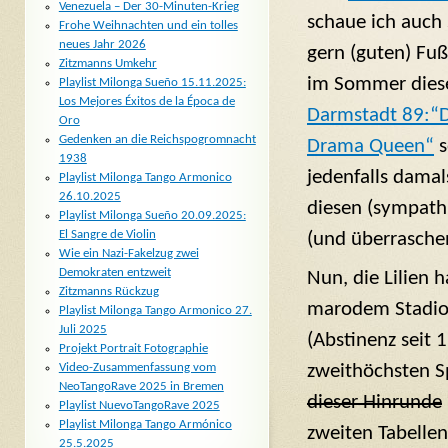
Venezuela – Der 30-Minuten-Krieg
schaue ich auch
Frohe Weihnachten und ein tolles
neues Jahr 2026
gern (guten) Fuß
Zitzmanns Umkehr
im Sommer dies
Playlist Milonga Sueño 15.11.2025:
Los Mejores Éxitos de la Época de
Darmstadt 89:“
Oro
Gedenken an die Reichspogromnacht
Drama Queen“
s
1938
jedenfalls damal
Playlist Milonga Tango Armonico
26.10.2025
diesen (sympath
Playlist Milonga Sueño 20.09.2025:
El Sangre de Violin
(und überraschen
Wie ein Nazi-Fakelzug zwei
Demokraten entzweit
Nun, die Lilien 
Zitzmanns Rückzug
marodem Stadion
Playlist Milonga Tango Armonico 27.
Juli 2025
(Abstinenz seit 
Projekt Portrait Fotographie
zweithöchsten S
Video-Zusammenfassung vom
NeoTangoRave 2025 in Bremen
dieser Hinrunde
Playlist NuevoTangoRave 2025
Playlist Milonga Tango Armónico
zweiten Tabellenp
25.5.2025