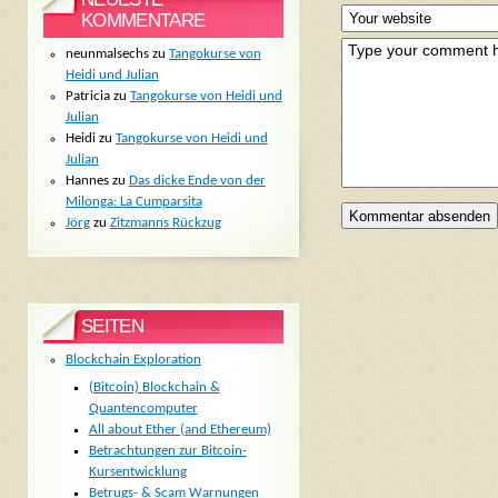
KOMMENTARE
neunmalsechs
zu
Tangokurse von
Heidi und Julian
Patricia
zu
Tangokurse von Heidi und
Julian
Heidi
zu
Tangokurse von Heidi und
Julian
Hannes
zu
Das dicke Ende von der
Milonga: La Cumparsita
Jörg
zu
Zitzmanns Rückzug
SEITEN
Blockchain Exploration
(Bitcoin) Blockchain &
Quantencomputer
All about Ether (and Ethereum)
Betrachtungen zur Bitcoin-
Kursentwicklung
Betrugs- & Scam Warnungen