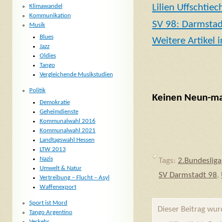
Lilien Uffschtiec
Klimawandel
Kommunikation
SV 98: Darmsta
Musik
Blues
Weitere Artikel 
Jazz
Oldies
Tango
Vergleichende Musikstudien
Politik
Keinen Neun-mal
Demokratie
Geheimdienste
Kommunalwahl 2016
Kommunalwahl 2021
Landtagswahl Hessen
LTW 2013
Nazis
Tags:
2.Bundesliga
Umwelt & Natur
SV Darmstadt 98
,
Vertreibung – Flucht – Asyl
Waffenexport
Sport ist Mord
Dieser Beitrag wu
Tango Argentino
Verkehr