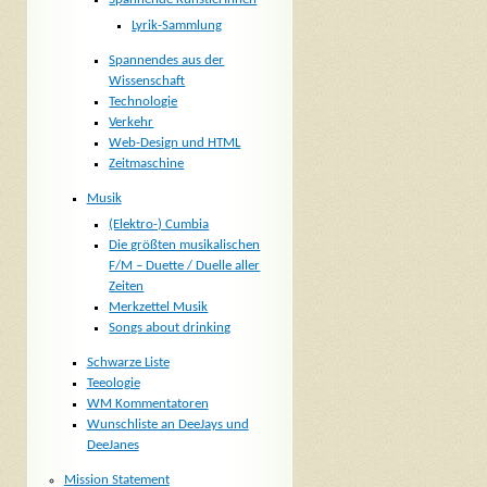
Lyrik-Sammlung
Spannendes aus der
Wissenschaft
Technologie
Verkehr
Web-Design und HTML
Zeitmaschine
Musik
(Elektro-) Cumbia
Die größten musikalischen
F/M – Duette / Duelle aller
Zeiten
Merkzettel Musik
Songs about drinking
Schwarze Liste
Teeologie
WM Kommentatoren
Wunschliste an DeeJays und
DeeJanes
Mission Statement