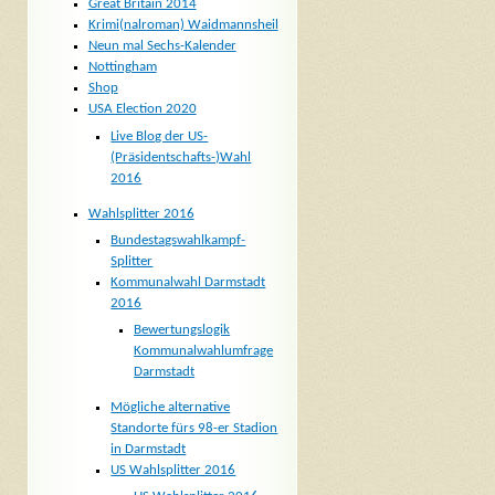
Great Britain 2014
Krimi(nalroman) Waidmannsheil
Neun mal Sechs-Kalender
Nottingham
Shop
USA Election 2020
Live Blog der US-
(Präsidentschafts-)Wahl
2016
Wahlsplitter 2016
Bundestagswahlkampf-
Splitter
Kommunalwahl Darmstadt
2016
Bewertungslogik
Kommunalwahlumfrage
Darmstadt
Mögliche alternative
Standorte fürs 98-er Stadion
in Darmstadt
US Wahlsplitter 2016