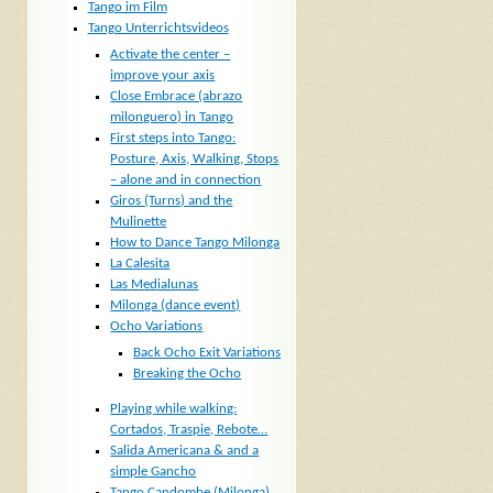
Tango im Film
Tango Unterrichtsvideos
Activate the center –
improve your axis
Close Embrace (abrazo
milonguero) in Tango
First steps into Tango:
Posture, Axis, Walking, Stops
– alone and in connection
Giros (Turns) and the
Mulinette
How to Dance Tango Milonga
La Calesita
Las Medialunas
Milonga (dance event)
Ocho Variations
Back Ocho Exit Variations
Breaking the Ocho
Playing while walking:
Cortados, Traspie, Rebote…
Salida Americana & and a
simple Gancho
Tango Candombe (Milonga)