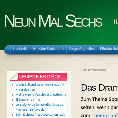
Neun Mal Sechs
U
Startseite
Mission Statement
Tango Argentino
Filmkurzkr
«
Fast 15 Minuten Ruhm
NEUESTE BEITRÄGE
Das Drama
Wenn Balkendiagramme Kriege mit
KI vergleichen
Meine eigene Verschwörungstheorie
Zum Thema Sport
El Enganche Initial
Vergleichende Tanzstudie: Osvaldo
selten, wenn dan
Pugliese – La Rayuela
zum
Thema Lauf
Beim Elchtest fliegt Voto schon raus…