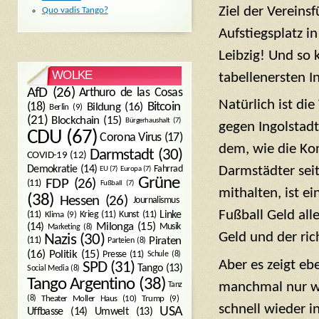
Ziel der Vereins
Quo vadis Tango?
Aufstiegsplatz i
Leibzig! Und so
WOLKE
tabellenersten I
AfD
(26)
Arthuro de las Cosas
Natürlich ist di
Bitcoin
(18)
Bildung
(16)
Berlin
(9)
(21)
Blockchain
(15)
Bürgerhaushalt
(7)
gegen Ingolstadt
CDU
(67)
Corona Virus
(17)
dem, wie die Kon
Darmstadt
(30)
COVID-19
(12)
Demokratie
(14)
Fahrrad
Darmstädter sei
EU
(7)
Europa
(7)
Grüne
FDP
(26)
(11)
Fußball
(7)
mithalten, ist e
(38)
Hessen
(26)
Journalismus
Fußball Geld all
(11)
Krieg
(11)
Kunst
(11)
Linke
Klima
(9)
Milonga
(15)
(14)
Musik
Marketing
(8)
Geld und der ric
Nazis
(30)
Piraten
(11)
Parteien
(8)
Politik
(15)
(16)
Presse
(11)
Schule
(8)
Aber es zeigt eb
SPD
(31)
Tango
(13)
Social Media
(8)
Tango Argentino
(38)
Tanz
manchmal nur wen
Trump
(9)
(8)
Theater Moller Haus
(10)
schnell wieder i
USA
Umwelt
(13)
Uffbasse
(14)