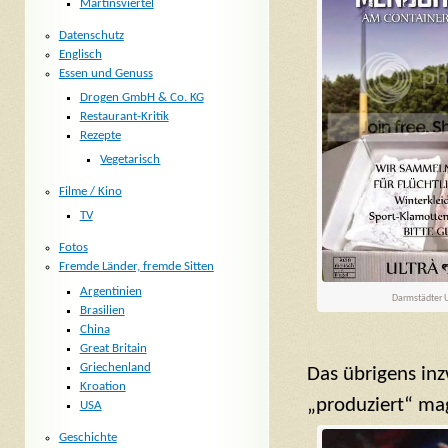
Martinsviertel
Datenschutz
Englisch
Essen und Genuss
Drogen GmbH & Co. KG
Restaurant-Kritik
Rezepte
Vegetarisch
Filme / Kino
TV
Fotos
Fremde Länder, fremde Sitten
Argentinien
Darmstädter Ul
Brasilien
China
Great Britain
Griechenland
Das übrigens inz
Kroation
„produziert“ mag 
USA
Geschichte