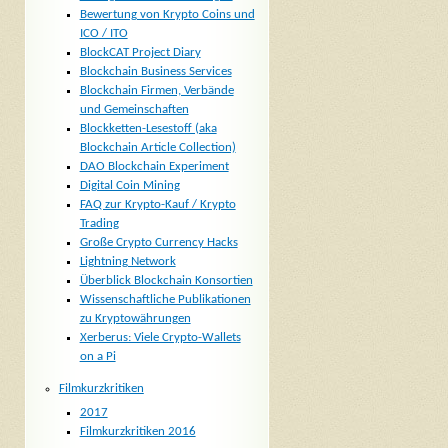
Bewertung von Krypto Coins und
ICO / ITO
BlockCAT Project Diary
Blockchain Business Services
Blockchain Firmen, Verbände
und Gemeinschaften
Blockketten-Lesestoff (aka
Blockchain Article Collection)
DAO Blockchain Experiment
Digital Coin Mining
FAQ zur Krypto-Kauf / Krypto
Trading
Große Crypto Currency Hacks
Lightning Network
Überblick Blockchain Konsortien
Wissenschaftliche Publikationen
zu Kryptowährungen
Xerberus: Viele Crypto-Wallets
on a Pi
Filmkurzkritiken
2017
Filmkurzkritiken 2016