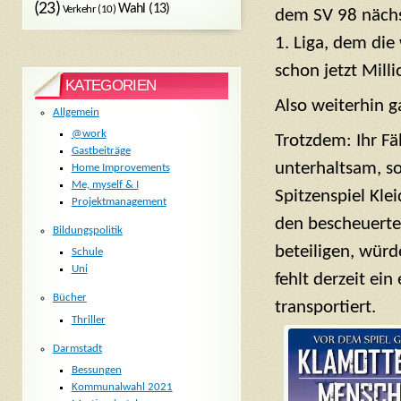
(23)
Wahl
(13)
Verkehr
(10)
dem SV 98 nächst
1. Liga, dem die
schon jetzt Mill
KATEGORIEN
Also weiterhin 
Allgemein
@work
Trotzdem: Ihr Fä
Gastbeiträge
unterhaltsam, s
Home Improvements
Me, myself & I
Spitzenspiel Kle
Projektmanagement
den bescheuerte
Bildungspolitik
beteiligen, würd
Schule
Uni
fehlt derzeit ei
Bücher
transportiert.
Thriller
Darmstadt
Bessungen
Kommunalwahl 2021