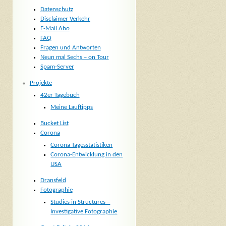
Datenschutz
Disclaimer Verkehr
E-Mail Abo
FAQ
Fragen und Antworten
Neun mal Sechs – on Tour
Spam-Server
Projekte
42er Tagebuch
Meine Lauftipps
Bucket List
Corona
Corona Tagesstatistiken
Corona-Entwicklung in den
USA
Dransfeld
Fotographie
Studies in Structures –
Investigative Fotographie