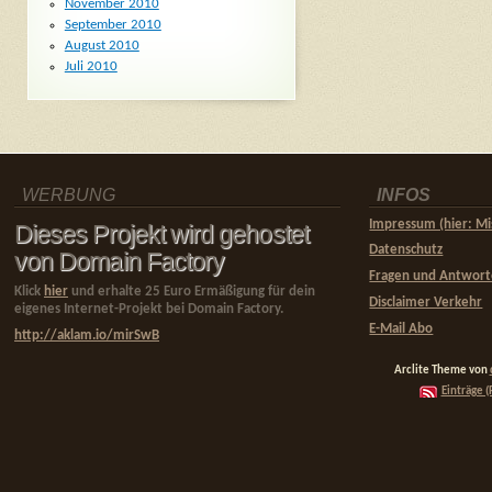
November 2010
September 2010
August 2010
Juli 2010
WERBUNG
INFOS
Impressum (hier: Mi
Dieses Projekt wird gehostet
Datenschutz
von Domain Factory
Fragen und Antwor
Klick
hier
und erhalte 25 Euro Ermäßigung für dein
Disclaimer Verkehr
eigenes Internet-Projekt bei Domain Factory.
E-Mail Abo
http://aklam.io/mirSwB
Arclite Theme von
Einträge (