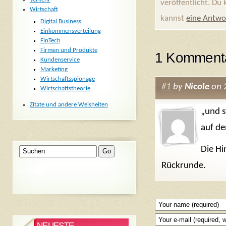
veröffentlicht. Du
Wirtschaft
kannst
eine Antwo
Digital Business
Einkommensverteilung
FinTech
Firmen und Produkte
1 Komment
Kundenservice
Marketing
Wirtschaftsspionage
#1
by
Nicole
on 
Wirtschaftstheorie
Zitate und andere Weisheiten
„und s
auf de
Die Hi
Rückrunde.
NEUESTE