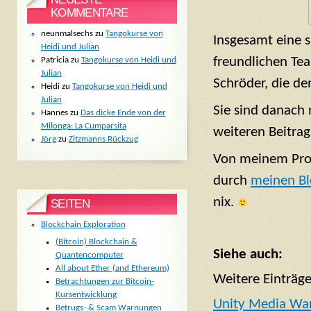
KOMMENTARE
neunmalsechs
zu
Tangokurse von
Insgesamt eine 
Heidi und Julian
freundlichen T
Patricia
zu
Tangokurse von Heidi und
Julian
Schröder, die de
Heidi
zu
Tangokurse von Heidi und
Julian
Sie sind danach
Hannes
zu
Das dicke Ende von der
Milonga: La Cumparsita
weiteren Beitrag
Jörg
zu
Zitzmanns Rückzug
Von meinem Pro
durch
meinen Bl
nix.
SEITEN
Blockchain Exploration
(Bitcoin) Blockchain &
Siehe auch:
Quantencomputer
All about Ether (and Ethereum)
Weitere Einträge
Betrachtungen zur Bitcoin-
Kursentwicklung
Unity Media War
Betrugs- & Scam Warnungen