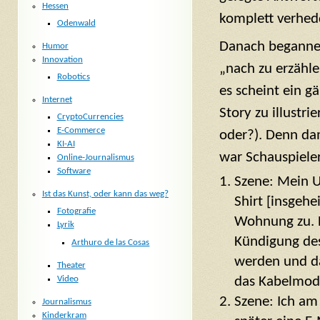
Hessen
komplett verhedd
Odenwald
Danach begannen
Humor
Innovation
„nach zu erzähle
Robotics
es scheint ein g
Internet
Story zu illustr
CryptoCurrencies
E-Commerce
oder?). Denn da
KI-AI
war Schauspieler
Online-Journalismus
Software
Szene: Mein U
Ist das Kunst, oder kann das weg?
Shirt [insgeh
Fotografie
Wohnung zu. D
Lyrik
Kündigung des
Arthuro de las Cosas
werden und da
Theater
Video
das Kabelmod
Szene: Ich am
Journalismus
Kinderkram