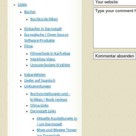
Listen
Bücher
Buchkurzkritiken
Einkaufen in Darmstadt
Europäische / Open Source
Software-Produkte
Filme
Filmverbote in Karfreitag
Merkliste Video
Unzuverlässiges Erzählen
Kabarettisten
Lieder auf Spanisch
Linksammlungen
Buchvorstellungen und -
kritiken / Book reviews
China-Links
Darmstadt Links
Aktuelle Ausstellungen in
/ um Darmstadt
Blogs und Blogger*innen
aus Darmstadt