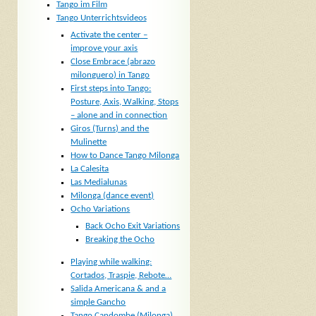
Tango im Film
Tango Unterrichtsvideos
Activate the center –
improve your axis
Close Embrace (abrazo
milonguero) in Tango
First steps into Tango:
Posture, Axis, Walking, Stops
– alone and in connection
Giros (Turns) and the
Mulinette
How to Dance Tango Milonga
La Calesita
Las Medialunas
Milonga (dance event)
Ocho Variations
Back Ocho Exit Variations
Breaking the Ocho
Playing while walking:
Cortados, Traspie, Rebote…
Salida Americana & and a
simple Gancho
Tango Candombe (Milonga)