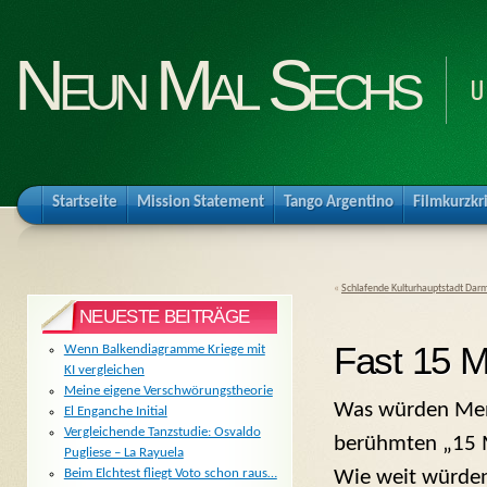
Neun Mal Sechs
U
Startseite
Mission Statement
Tango Argentino
Filmkurzkr
«
Schlafende Kulturhauptstadt Dar
NEUESTE BEITRÄGE
Fast 15 
Wenn Balkendiagramme Kriege mit
KI vergleichen
Meine eigene Verschwörungstheorie
Was würden Men
El Enganche Initial
Vergleichende Tanzstudie: Osvaldo
berühmten „15 
Pugliese – La Rayuela
Wie weit würden
Beim Elchtest fliegt Voto schon raus…