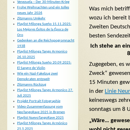
Venezuela – Der 30-Minuten-Krieg
Frohe Weihnachten und ein tolles
Was mich betriff
neues Jahr 2026
wozu ich bereit b
Zitzmanns Umkehr
Playlist Milonga Sueño 15.11.2025:
Zweiten Deutsch
Los Mejores Éxitos de la Época de
besten Sendezei
Oro
Gedenken an die Reichspogromnacht
Ich stehe an e
1938
Playlist Milonga Tango Armonico
8
26.10.2025
Playlist Milonga Sueño 20.09.2025:
Zugegeben, es w
El Sangre de Violin
Zweck“ gewesen,
Wie ein Nazi-Fakelzug zwei
Demokraten entzweit
15 Minuten gewe
Zitzmanns Rückzug
in der
Linie Neu
Playlist Milonga Tango Armonico 27.
Juli 2025
keineswegs zehr
Projekt Portrait Fotographie
Video-Zusammenfassung vom
sonntags um 8 U
NeoTangoRave 2025 in Bremen
Playlist NuevoTangoRave 2025
„Wäre… gewesen.
Playlist Milonga Tango Armónico
wohl nicht gese
25.5.2025