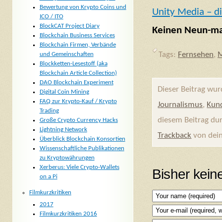
Bewertung von Krypto Coins und
Unity Media – d
ICO / ITO
BlockCAT Project Diary
Keinen Neun-mal
Blockchain Business Services
Blockchain Firmen, Verbände
Tags:
Fernsehen
,
M
und Gemeinschaften
Blockketten-Lesestoff (aka
Blockchain Article Collection)
DAO Blockchain Experiment
Dieser Beitrag wu
Digital Coin Mining
FAQ zur Krypto-Kauf / Krypto
Journalismus
,
Kun
Trading
diesem Beitrag du
Große Crypto Currency Hacks
Lightning Network
Trackback
von dein
Überblick Blockchain Konsortien
Wissenschaftliche Publikationen
zu Kryptowährungen
Xerberus: Viele Crypto-Wallets
Bisher kei
on a Pi
Filmkurzkritiken
2017
Filmkurzkritiken 2016