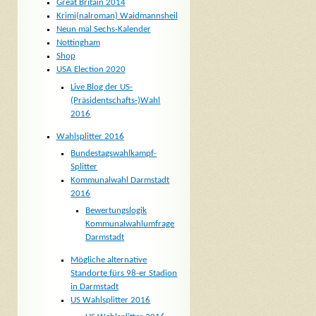
Great Britain 2014
Krimi(nalroman) Waidmannsheil
Neun mal Sechs-Kalender
Nottingham
Shop
USA Election 2020
Live Blog der US-
(Präsidentschafts-)Wahl
2016
Wahlsplitter 2016
Bundestagswahlkampf-
Splitter
Kommunalwahl Darmstadt
2016
Bewertungslogik
Kommunalwahlumfrage
Darmstadt
Mögliche alternative
Standorte fürs 98-er Stadion
in Darmstadt
US Wahlsplitter 2016