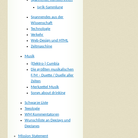
Lyrik-Sammlung
Spannendes aus der
Wissenschaft
Technologie
Verkehr
Web-Design und HTML
Zeitmaschine
Musik
(Elektro-) Cumbia
Die größten musikalischen
F/M – Duette / Duelle aller
Zeiten
Merkzettel Musik
Songs about drinking
Schwarze Liste
Teeologie
WM Kommentatoren
Wunschliste an DeeJays und
DeeJanes
Mission Statement