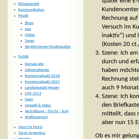
später eine E-
Klimawandel
Kundencenter
Kommunikation
Musik
Rechnung auf 
Blues
Versuch im Ku
Jazz
inaktiv“) und 
Oldies
Tango
(Kosten 20 ct.
Vergleichende Musikstudien
Szene: Ich am
Politik
durch und er
Demokratie
haben möchte 
Geheimdienste
Kommunalwahl 2016
Rechnung stel
Kommunalwahl 2021
auch 9 Monat
Landtagswahl Hessen
LTW 2013
Szene: Ich ko
Nazis
den Briefkaste
Umwelt & Natur
Vertreibung – Flucht – Asyl
mitteilt, das
Waffenexport
aber nun 15 E
Sport ist Mord
Tango Argentino
Ob es mir gelung
Verkehr