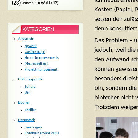
ich heute erfahre
(23)
Wahl
(13)
Verkehr
(10)
Kosten (Papier, 
setzen den zuläs
denn konsultier
KATEGORIEN
Allgemein
Das Problem – u
@work
jedoch, weil die
Gastbeiträge
Home Improvements
den Aufwand sch
Me, myself & I
können gewissen
Projektmanagement
besonders dreist
Bildungspolitik
Schule
bin, sondern die
Uni
hinterher nicht
Bücher
Trotzdem weiger
Thriller
Darmstadt
Bessungen
Kommunalwahl 2021