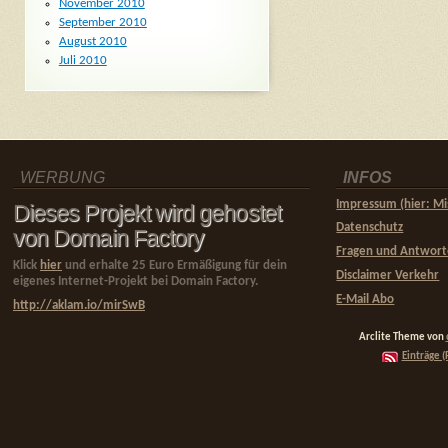
November 2010
September 2010
August 2010
Juli 2010
WERBUNG
INFOS
Impressum (hier: Mi
Dieses Projekt wird gehostet
Datenschutz
von Domain Factory
Fragen und Antwor
Klick
hier
und erhalte 25 Euro Ermäßigung für dein
Disclaimer Verkehr
eigenes Internet-Projekt bei Domain Factory.
E-Mail Abo
http://aklam.io/mirSwB
Arclite Theme von
Einträge (