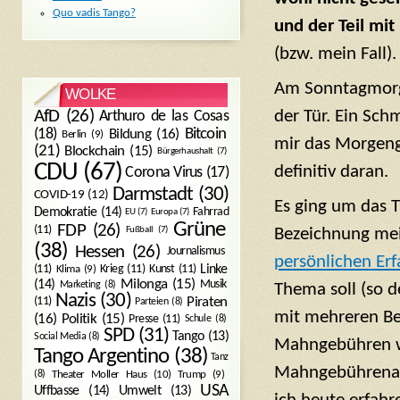
Quo vadis Tango?
und der Teil mit
(bzw. mein Fall)
Am Sonntagmorge
WOLKE
der Tür. Ein Sch
AfD
(26)
Arthuro de las Cosas
Bitcoin
(18)
Bildung
(16)
Berlin
(9)
mir das Morgengr
(21)
Blockchain
(15)
Bürgerhaushalt
(7)
CDU
(67)
definitiv daran.
Corona Virus
(17)
Darmstadt
(30)
COVID-19
(12)
Es ging um das 
Demokratie
(14)
Fahrrad
EU
(7)
Europa
(7)
Grüne
FDP
(26)
(11)
Bezeichnung mein
Fußball
(7)
(38)
Hessen
(26)
Journalismus
persönlichen Er
(11)
Krieg
(11)
Kunst
(11)
Linke
Klima
(9)
Milonga
(15)
(14)
Musik
Marketing
(8)
Thema soll (so 
Nazis
(30)
Piraten
(11)
Parteien
(8)
mit mehreren Bei
Politik
(15)
(16)
Presse
(11)
Schule
(8)
SPD
(31)
Tango
(13)
Social Media
(8)
Mahngebühren wo
Tango Argentino
(38)
Tanz
Mahngebührenabz
Trump
(9)
(8)
Theater Moller Haus
(10)
USA
Umwelt
(13)
Uffbasse
(14)