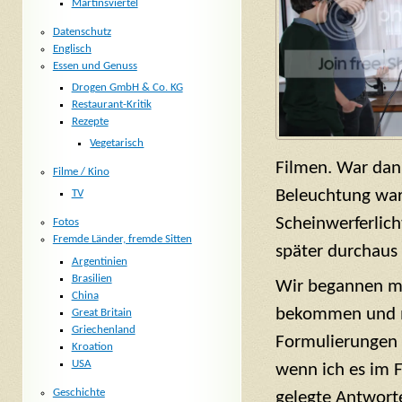
Martinsviertel
Datenschutz
Englisch
Essen und Genuss
Drogen GmbH & Co. KG
Restaurant-Kritik
Rezepte
Vegetarisch
Filmen. War dann
Filme / Kino
Beleuchtung war
TV
Scheinwerferlic
Fotos
Fremde Länder, fremde Sitten
später durchau
Argentinien
Brasilien
Wir begannen mit
China
bekommen und m
Great Britain
Griechenland
Formulierungen 
Kroation
USA
wenn ich es im F
Geschichte
gelegte Antworte