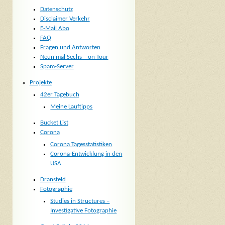
Datenschutz
Disclaimer Verkehr
E-Mail Abo
FAQ
Fragen und Antworten
Neun mal Sechs – on Tour
Spam-Server
Projekte
42er Tagebuch
Meine Lauftipps
Bucket List
Corona
Corona Tagesstatistiken
Corona-Entwicklung in den
USA
Dransfeld
Fotographie
Studies in Structures –
Investigative Fotographie