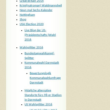
Great Britain 2014
Krimi(nalroman) Waidmannsheil
Neun mal Sechs-Kalender
Nottingham
Shop
USA Election 2020
Live Blog der US-
(Präsidentschafts-)Wahl
2016
Wahlsplitter 2016
Bundestagswahlkampf-
Splitter
Kommunalwahl Darmstadt
2016
Bewertungslogik
Kommunalwahlumfrage
Darmstadt
Mögliche alternative
Standorte fürs 98-er Stadion
in Darmstadt
US Wahlsplitter 2016