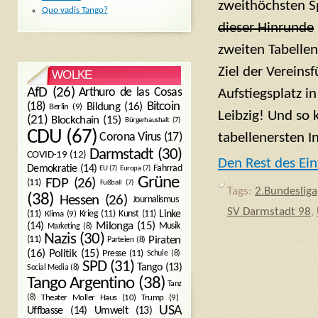
zweithöchsten S
Quo vadis Tango?
dieser Hinrunde
zweiten Tabellenp
Ziel der Vereins
WOLKE
AfD
(26)
Arthuro de las Cosas
Aufstiegsplatz i
Bitcoin
(18)
Bildung
(16)
Berlin
(9)
Leibzig! Und so
(21)
Blockchain
(15)
Bürgerhaushalt
(7)
CDU
(67)
tabellenersten I
Corona Virus
(17)
Darmstadt
(30)
COVID-19
(12)
Den Rest des Ein
Demokratie
(14)
Fahrrad
EU
(7)
Europa
(7)
Grüne
FDP
(26)
(11)
Fußball
(7)
Tags:
2.Bundesliga
(38)
Hessen
(26)
Journalismus
SV Darmstadt 98
,
(11)
Krieg
(11)
Kunst
(11)
Linke
Klima
(9)
Milonga
(15)
(14)
Musik
Marketing
(8)
Nazis
(30)
Piraten
(11)
Parteien
(8)
Politik
(15)
(16)
Presse
(11)
Schule
(8)
SPD
(31)
Tango
(13)
Social Media
(8)
Tango Argentino
(38)
Tanz
Trump
(9)
(8)
Theater Moller Haus
(10)
USA
Umwelt
(13)
Uffbasse
(14)