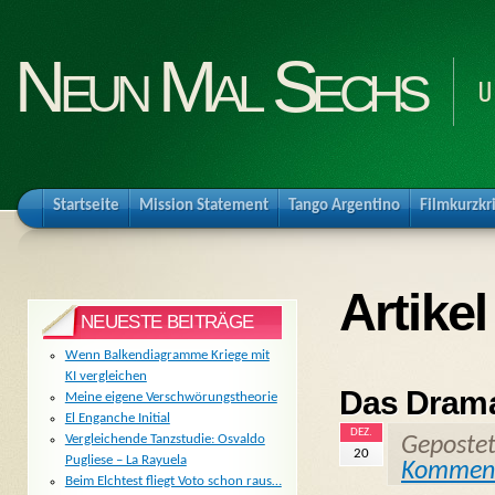
Neun Mal Sechs
U
Startseite
Mission Statement
Tango Argentino
Filmkurzkr
Artikel
NEUESTE BEITRÄGE
Wenn Balkendiagramme Kriege mit
KI vergleichen
Das Drama 
Meine eigene Verschwörungstheorie
El Enganche Initial
DEZ.
Vergleichende Tanzstudie: Osvaldo
Geposte
20
Pugliese – La Rayuela
Kommen
Beim Elchtest fliegt Voto schon raus…