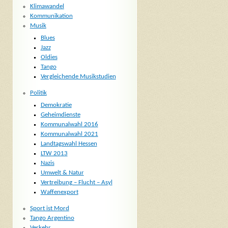
Klimawandel
Kommunikation
Musik
Blues
Jazz
Oldies
Tango
Vergleichende Musikstudien
Politik
Demokratie
Geheimdienste
Kommunalwahl 2016
Kommunalwahl 2021
Landtagswahl Hessen
LTW 2013
Nazis
Umwelt & Natur
Vertreibung – Flucht – Asyl
Waffenexport
Sport ist Mord
Tango Argentino
Verkehr