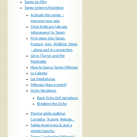
Tango im Film
Tango Unterrichtsvideos
Activate the center –
improve your axis
Close Embrace (abrazo
milonguero) in Tango
First steps into Tango:
Posture, Axis, Walking, Stops
– alone and in connection
Giros (Turns) and the
Mulinette
How to Dance Tango Milonga
La Calesita
Las Medialunas
Milonga (dance event)
Ocho Variations
Back Ocho Exit Variations
Breaking the Ocho
Playing while walking:
Cortados, Traspie, Rebote…
Salida Americana & and a
simple Gancho
Tango Candombe (Milonga)