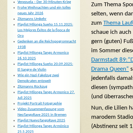
Venezuela – Der 30-Minuten-Krieg
Zum Thema Sport
Frohe Weihnachten und ein tolles
selten, wenn dan
neues Jahr 2026
Zitzmanns Umkehr
zum
Thema Lauf
Playlist Milonga Sueño 15.11.2025:
Los Mejores Éxitos de la Época de
schaue ich auch
Oro
gern (guten) Fuß
Gedenken an die Reichspogromnacht
1938
im Sommer dies
Playlist Milonga Tango Armonico
26.10.2025
Darmstadt 89:“
Playlist Milonga Sueño 20.09.2025:
Drama Queen“
s
El Sangre de Violin
Wie ein Nazi-Fakelzug zwei
jedenfalls damal
Demokraten entzweit
diesen (sympath
Zitzmanns Rückzug
Playlist Milonga Tango Armonico 27.
(und überraschen
Juli 2025
Projekt Portrait Fotographie
Nun, die Lilien 
Video-Zusammenfassung vom
NeoTangoRave 2025 in Bremen
marodem Stadion
Playlist NuevoTangoRave 2025
(Abstinenz seit 
Playlist Milonga Tango Armónico
25.5.2025