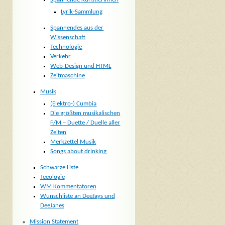
Lyrik-Sammlung
Spannendes aus der
Wissenschaft
Technologie
Verkehr
Web-Design und HTML
Zeitmaschine
Musik
(Elektro-) Cumbia
Die größten musikalischen
F/M – Duette / Duelle aller
Zeiten
Merkzettel Musik
Songs about drinking
Schwarze Liste
Teeologie
WM Kommentatoren
Wunschliste an DeeJays und
DeeJanes
Mission Statement