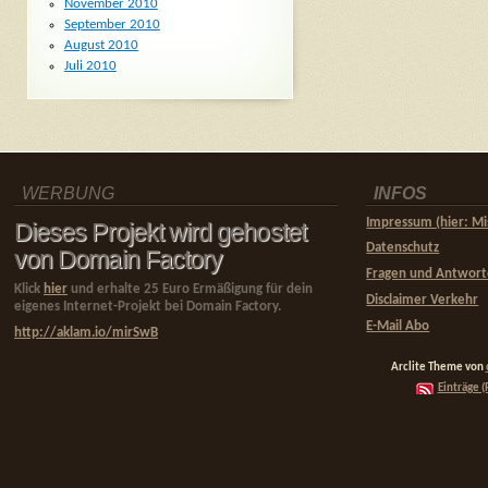
November 2010
September 2010
August 2010
Juli 2010
WERBUNG
INFOS
Impressum (hier: Mi
Dieses Projekt wird gehostet
Datenschutz
von Domain Factory
Fragen und Antwor
Klick
hier
und erhalte 25 Euro Ermäßigung für dein
Disclaimer Verkehr
eigenes Internet-Projekt bei Domain Factory.
E-Mail Abo
http://aklam.io/mirSwB
Arclite Theme von
Einträge (