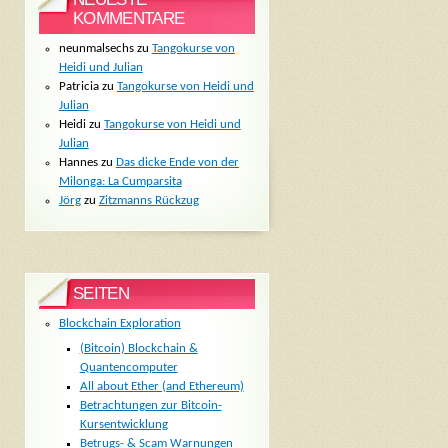
KOMMENTARE
neunmalsechs
zu
Tangokurse von
Heidi und Julian
Patricia
zu
Tangokurse von Heidi und
Julian
Heidi
zu
Tangokurse von Heidi und
Julian
Hannes
zu
Das dicke Ende von der
Milonga: La Cumparsita
Jörg
zu
Zitzmanns Rückzug
SEITEN
Blockchain Exploration
(Bitcoin) Blockchain &
Quantencomputer
All about Ether (and Ethereum)
Betrachtungen zur Bitcoin-
Kursentwicklung
Betrugs- & Scam Warnungen