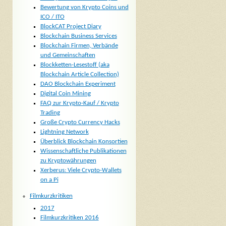
Bewertung von Krypto Coins und
ICO / ITO
BlockCAT Project Diary
Blockchain Business Services
Blockchain Firmen, Verbände
und Gemeinschaften
Blockketten-Lesestoff (aka
Blockchain Article Collection)
DAO Blockchain Experiment
Digital Coin Mining
FAQ zur Krypto-Kauf / Krypto
Trading
Große Crypto Currency Hacks
Lightning Network
Überblick Blockchain Konsortien
Wissenschaftliche Publikationen
zu Kryptowährungen
Xerberus: Viele Crypto-Wallets
on a Pi
Filmkurzkritiken
2017
Filmkurzkritiken 2016