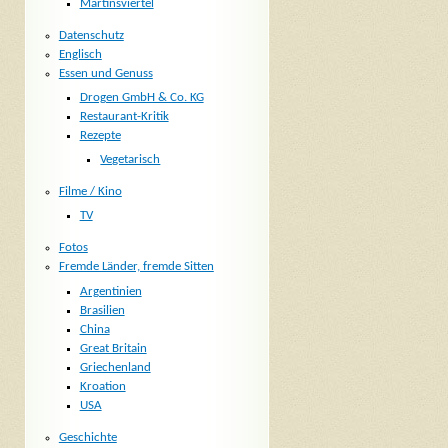
Martinsviertel
Datenschutz
Englisch
Essen und Genuss
Drogen GmbH & Co. KG
Restaurant-Kritik
Rezepte
Vegetarisch
Filme / Kino
TV
Fotos
Fremde Länder, fremde Sitten
Argentinien
Brasilien
China
Great Britain
Griechenland
Kroation
USA
Geschichte