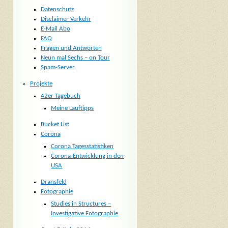
Datenschutz
Disclaimer Verkehr
E-Mail Abo
FAQ
Fragen und Antworten
Neun mal Sechs – on Tour
Spam-Server
Projekte
42er Tagebuch
Meine Lauftipps
Bucket List
Corona
Corona Tagesstatistiken
Corona-Entwicklung in den
USA
Dransfeld
Fotographie
Studies in Structures –
Investigative Fotographie