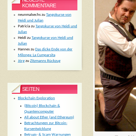
KOMMENTARE
neunmalsechs
zu
Tangokurse von
Heidi und Julian
Patricia
zu
Tangokurse von Heidi und
Julian
Heidi
zu
Tangokurse von Heidi und
Julian
Hannes
zu
Das dicke Ende von der
Milonga: La Cumparsita
Jörg
zu
Zitzmanns Rückzug
SEITEN
Blockchain Exploration
(Bitcoin) Blockchain &
Quantencomputer
All about Ether (and Ethereum)
Betrachtungen zur Bitcoin-
Kursentwicklung
Betrugs- & Scam Warnungen