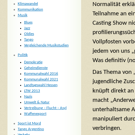
Normalität erklä
Klimawandel
Kommunikation
Teilnahme an ei
Musik
Casting Show ni
Blues
Jazz
profilierungssüc
Oldies
Tango
Vollpfosten vorb
Vergleichende Musikstudien
jedem von uns „
Politik
Was definitiv (no
Demokratie
Geheimdienste
Das Thema von „
Kommunalwahl 2016
Kommunalwahl 2021
jugendliche Zusc
Landtagswahl Hessen
knüpft direkt a
LTW 2013
Nazis
macht „Anderwel
Umwelt & Natur
Vertreibung – Flucht – Asyl
unterhaltsame A
Waffenexport
manipuliert dur
Sport ist Mord
verbringen.
Tango Argentino
Verkehr