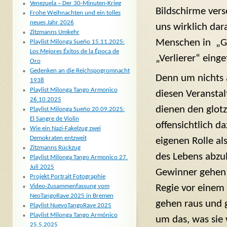
Venezuela – Der 30-Minuten-Krieg
Bildschirme ver
Frohe Weihnachten und ein tolles
neues Jahr 2026
uns wirklich dar
Zitzmanns Umkehr
Menschen in „G
Playlist Milonga Sueño 15.11.2025:
Los Mejores Éxitos de la Época de
„Verlierer“ eing
Oro
Gedenken an die Reichspogromnacht
Denn um nichts 
1938
Playlist Milonga Tango Armonico
diesen Veransta
26.10.2025
dienen den glot
Playlist Milonga Sueño 20.09.2025:
El Sangre de Violin
offensichtlich da
Wie ein Nazi-Fakelzug zwei
Demokraten entzweit
eigenen Rolle als
Zitzmanns Rückzug
des Lebens abzu
Playlist Milonga Tango Armonico 27.
Juli 2025
Gewinner gehen 
Projekt Portrait Fotographie
Regie vor einem
Video-Zusammenfassung vom
NeoTangoRave 2025 in Bremen
gehen raus und g
Playlist NuevoTangoRave 2025
Playlist Milonga Tango Armónico
um das, was sie 
25.5.2025