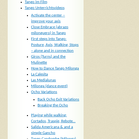
Tango im Film
Tango Unterrichtsvideos
Activate the center –
improve your axis
Close Embrace (abrazo
milonguero) in Tango
First steps into Tango:
Posture, Axis, Walking, Stops
– alone and in connection
Giros (Turns) and the
Mulinette
How to Dance Tango Milonga
La Calesita
Las Medialunas
Milonga (dance event)
Ocho Variations
Back Ocho Exit Variations
Breaking the Ocho
Playing while walking:
Cortados, Traspie, Rebote…
Salida Americana & and a
simple Gancho
Tango Candombe (Milonga)