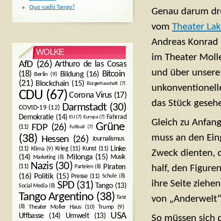
Quo vadis Tango?
Genau darum dre
vom
Theater Lak
Andreas Konrad 
WOLKE
im Theater Molle
AfD
(26)
Arthuro de las Cosas
und über unsere
Bitcoin
(18)
Bildung
(16)
Berlin
(9)
(21)
Blockchain
(15)
Bürgerhaushalt
(7)
unkonventionell
CDU
(67)
Corona Virus
(17)
das Stück gesehe
Darmstadt
(30)
COVID-19
(12)
Demokratie
(14)
Fahrrad
EU
(7)
Europa
(7)
Gleich zu Anfang
Grüne
FDP
(26)
(11)
Fußball
(7)
muss an den Ein
(38)
Hessen
(26)
Journalismus
(11)
Krieg
(11)
Kunst
(11)
Linke
Klima
(9)
Zweck dienten, d
Milonga
(15)
(14)
Musik
Marketing
(8)
Nazis
(30)
Piraten
(11)
Parteien
(8)
half, den Figure
Politik
(15)
(16)
Presse
(11)
Schule
(8)
ihre Seite ziehe
SPD
(31)
Tango
(13)
Social Media
(8)
Tango Argentino
(38)
Tanz
von „Anderwelt“
Trump
(9)
(8)
Theater Moller Haus
(10)
USA
Umwelt
(13)
Uffbasse
(14)
So müssen sich 