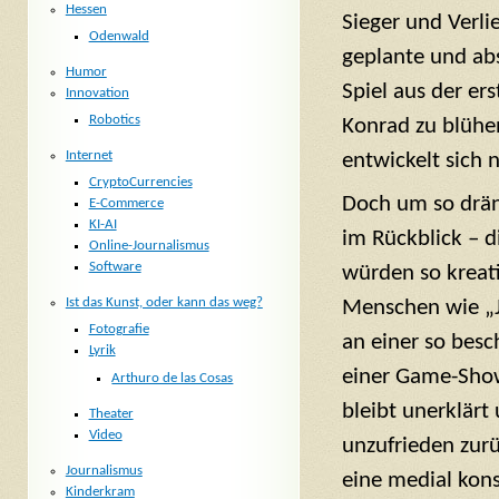
Hessen
Sieger und Verlie
Odenwald
geplante und ab
Humor
Spiel aus der er
Innovation
Robotics
Konrad zu blühe
Internet
entwickelt sich 
CryptoCurrencies
Doch um so drän
E-Commerce
KI-AI
im Rückblick – 
Online-Journalismus
Software
würden so kreati
Ist das Kunst, oder kann das weg?
Menschen wie „J
Fotografie
an einer so bes
Lyrik
einer Game-Sho
Arthuro de las Cosas
bleibt unerklärt
Theater
Video
unzufrieden zur
Journalismus
eine medial konst
Kinderkram