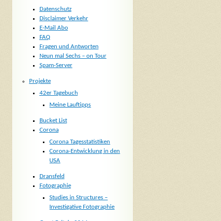
Datenschutz
Disclaimer Verkehr
E-Mail Abo
FAQ
Fragen und Antworten
Neun mal Sechs – on Tour
Spam-Server
Projekte
42er Tagebuch
Meine Lauftipps
Bucket List
Corona
Corona Tagesstatistiken
Corona-Entwicklung in den
USA
Dransfeld
Fotographie
Studies in Structures –
Investigative Fotographie