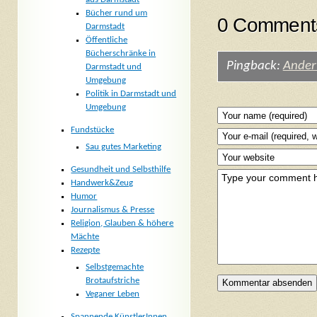
Bücher rund um
0 Comments
Darmstadt
Öffentliche
Bücherschränke in
Pingback:
Anderw
Darmstadt und
Umgebung
Politik in Darmstadt und
Umgebung
Fundstücke
Sau gutes Marketing
Gesundheit und Selbsthilfe
Handwerk&Zeug
Humor
Journalismus & Presse
Religion, Glauben & höhere
Mächte
Rezepte
Selbstgemachte
Brotaufstriche
Veganer Leben
Spannende KünstlerInnen