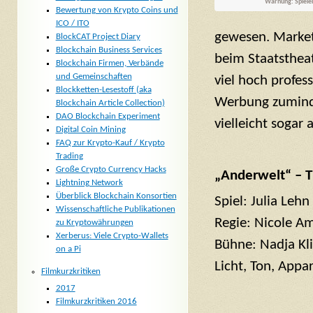
Warnung: Spielen
Bewertung von Krypto Coins und
ICO / ITO
gewesen. Marketi
BlockCAT Project Diary
Blockchain Business Services
beim Staatstheat
Blockchain Firmen, Verbände
und Gemeinschaften
viel hoch profess
Blockketten-Lesestoff (aka
Werbung zuminde
Blockchain Article Collection)
DAO Blockchain Experiment
vielleicht sogar
Digital Coin Mining
FAQ zur Krypto-Kauf / Krypto
Trading
Große Crypto Currency Hacks
„Anderwelt“ – T
Lightning Network
Überblick Blockchain Konsortien
Spiel: Julia Leh
Wissenschaftliche Publikationen
Regie: Nicole A
zu Kryptowährungen
Xerberus: Viele Crypto-Wallets
Bühne: Nadja Kl
on a Pi
Licht, Ton, Appa
Filmkurzkritiken
2017
Filmkurzkritiken 2016