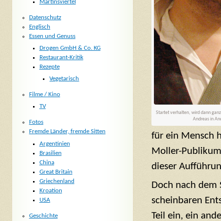
Martinsviertel
Datenschutz
Englisch
Essen und Genuss
Drogen GmbH & Co. KG
Restaurant-Kritik
Rezepte
Vegetarisch
Filme / Kino
TV
Startet verhalten, wird dann ganz
Andreas in An
Fotos
Fremde Länder, fremde Sitten
für ein Mensch 
Argentinien
Moller-Publikum
Brasilien
China
dieser Aufführun
Great Britain
Griechenland
Doch nach dem S
Kroation
scheinbaren Ent
USA
Teil ein, ein an
Geschichte