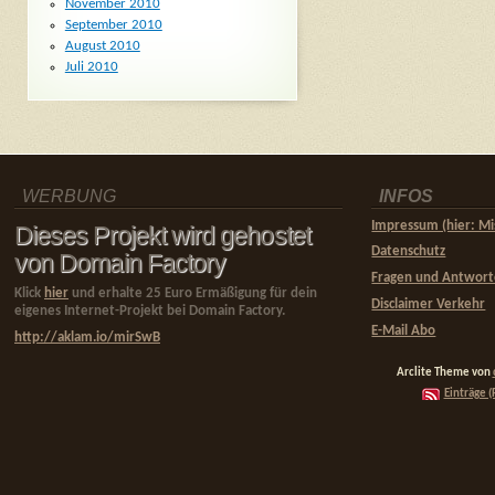
November 2010
September 2010
August 2010
Juli 2010
WERBUNG
INFOS
Impressum (hier: Mi
Dieses Projekt wird gehostet
Datenschutz
von Domain Factory
Fragen und Antwor
Klick
hier
und erhalte 25 Euro Ermäßigung für dein
Disclaimer Verkehr
eigenes Internet-Projekt bei Domain Factory.
E-Mail Abo
http://aklam.io/mirSwB
Arclite Theme von
Einträge (