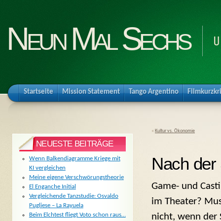
Neun Mal Sechs
U
Startseite
Mission Statement
Tango Argentino
Filmkurzkr
«
Kultur vs. Ökonomie
NEUESTE BEITRÄGE
Nach der 
Wenn Balkendiagramme Kriege mit
KI vergleichen
Meine eigene Verschwörungstheorie
Game- und Casti
El Enganche Initial
Vergleichende Tanzstudie: Osvaldo
im Theater? Muss
Pugliese – La Rayuela
nicht, wenn der
Beim Elchtest fliegt Voto schon raus…