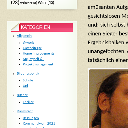
(23)
Wahl
(13)
Verkehr
(10)
amüsanten Aufga
gesichtslosen Mo
und: sich selbst
KATEGORIEN
einen Sieger be
Allgemein
Ergebnisbalken w
@work
Gastbeiträge
unangefochten, 
Home Improvements
Me, myself & I
tatsächlich eine
Projektmanagement
Bildungspolitik
Schule
Uni
Bücher
Thriller
Darmstadt
Bessungen
Kommunalwahl 2021