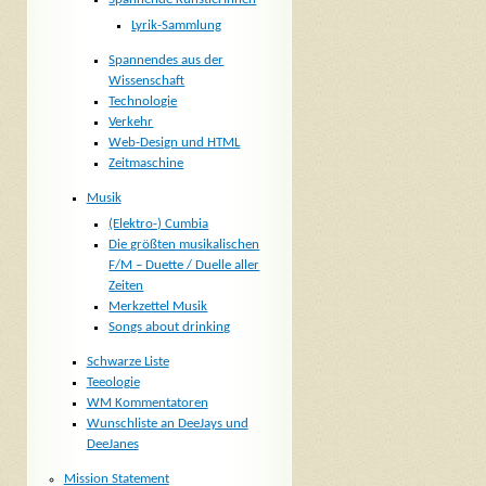
Lyrik-Sammlung
Spannendes aus der
Wissenschaft
Technologie
Verkehr
Web-Design und HTML
Zeitmaschine
Musik
(Elektro-) Cumbia
Die größten musikalischen
F/M – Duette / Duelle aller
Zeiten
Merkzettel Musik
Songs about drinking
Schwarze Liste
Teeologie
WM Kommentatoren
Wunschliste an DeeJays und
DeeJanes
Mission Statement