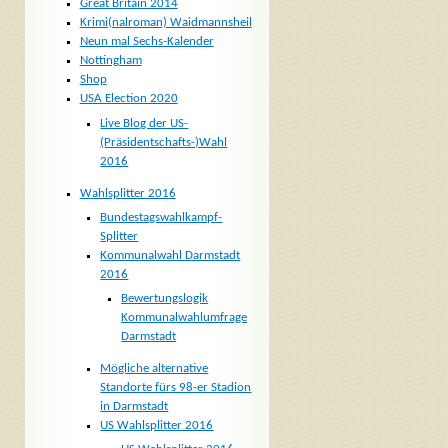
Great Britain 2014
Krimi(nalroman) Waidmannsheil
Neun mal Sechs-Kalender
Nottingham
Shop
USA Election 2020
Live Blog der US-
(Präsidentschafts-)Wahl
2016
Wahlsplitter 2016
Bundestagswahlkampf-
Splitter
Kommunalwahl Darmstadt
2016
Bewertungslogik
Kommunalwahlumfrage
Darmstadt
Mögliche alternative
Standorte fürs 98-er Stadion
in Darmstadt
US Wahlsplitter 2016