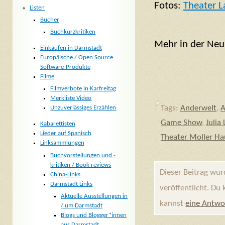
Fotos:
Theater L
Listen
Bücher
Buchkurzkritiken
Mehr in der Neu
Einkaufen in Darmstadt
Europäische / Open Source
Software-Produkte
Filme
Filmverbote in Karfreitag
Merkliste Video
Tags:
Anderwelt
,
A
Unzuverlässiges Erzählen
Game Show
,
Julia
Kabarettisten
Lieder auf Spanisch
Theater Moller Ha
Linksammlungen
Buchvorstellungen und -
kritiken / Book reviews
Dieser Beitrag wu
China-Links
Darmstadt Links
veröffentlicht. Du
Aktuelle Ausstellungen in
kannst
eine Antwo
/ um Darmstadt
Blogs und Blogger*innen
aus Darmstadt