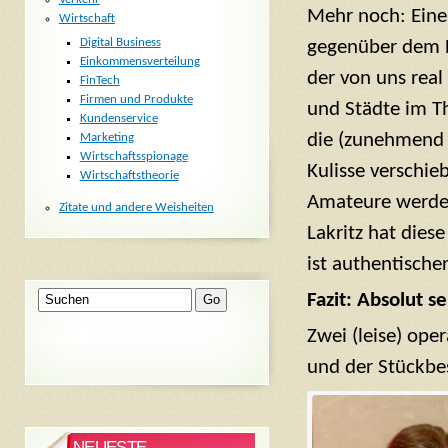
Mehr noch: Eine
Wirtschaft
Digital Business
gegenüber dem Fi
Einkommensverteilung
der von uns real
FinTech
Firmen und Produkte
und Städte im T
Kundenservice
die (zunehmend i
Marketing
Wirtschaftsspionage
Kulisse verschie
Wirtschaftstheorie
Amateure werden
Zitate und andere Weisheiten
Lakritz hat dies
ist authentische
Fazit: Absolut s
Zwei (leise) oper
und der Stückbe
NEUESTE