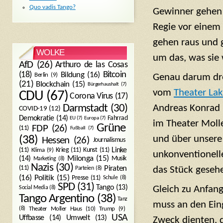
Quo vadis Tango?
Gewinner gehen 
Regie vor einem
gehen raus und g
WOLKE
um das, was sie 
AfD
(26)
Arthuro de las Cosas
Bitcoin
(18)
Bildung
(16)
Berlin
(9)
Genau darum dre
(21)
Blockchain
(15)
Bürgerhaushalt
(7)
vom
Theater Lak
CDU
(67)
Corona Virus
(17)
Andreas Konrad 
Darmstadt
(30)
COVID-19
(12)
Demokratie
(14)
Fahrrad
EU
(7)
Europa
(7)
im Theater Molle
Grüne
FDP
(26)
(11)
Fußball
(7)
und über unsere
(38)
Hessen
(26)
Journalismus
(11)
Krieg
(11)
Kunst
(11)
Linke
Klima
(9)
unkonventionell
Milonga
(15)
(14)
Musik
Marketing
(8)
Nazis
(30)
Piraten
(11)
Parteien
(8)
das Stück gesehe
Politik
(15)
(16)
Presse
(11)
Schule
(8)
SPD
(31)
Tango
(13)
Gleich zu Anfang
Social Media
(8)
Tango Argentino
(38)
Tanz
muss an den Ein
Trump
(9)
(8)
Theater Moller Haus
(10)
USA
Umwelt
(13)
Uffbasse
(14)
Zweck dienten, d