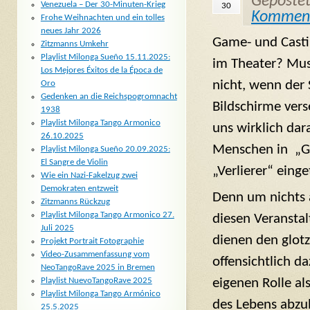
Geposte
Venezuela – Der 30-Minuten-Krieg
30
Kommen
Frohe Weihnachten und ein tolles
neues Jahr 2026
Game- und Casti
Zitzmanns Umkehr
Playlist Milonga Sueño 15.11.2025:
im Theater? Muss
Los Mejores Éxitos de la Época de
nicht, wenn der
Oro
Gedenken an die Reichspogromnacht
Bildschirme ver
1938
Playlist Milonga Tango Armonico
uns wirklich dar
26.10.2025
Menschen in „G
Playlist Milonga Sueño 20.09.2025:
El Sangre de Violin
„Verlierer“ eing
Wie ein Nazi-Fakelzug zwei
Demokraten entzweit
Denn um nichts 
Zitzmanns Rückzug
Playlist Milonga Tango Armonico 27.
diesen Veransta
Juli 2025
dienen den glot
Projekt Portrait Fotographie
Video-Zusammenfassung vom
offensichtlich da
NeoTangoRave 2025 in Bremen
Playlist NuevoTangoRave 2025
eigenen Rolle als
Playlist Milonga Tango Armónico
des Lebens abzu
25.5.2025