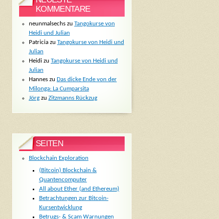
KOMMENTARE
neunmalsechs
zu
Tangokurse von
Heidi und Julian
Patricia
zu
Tangokurse von Heidi und
Julian
Heidi
zu
Tangokurse von Heidi und
Julian
Hannes
zu
Das dicke Ende von der
Milonga: La Cumparsita
Jörg
zu
Zitzmanns Rückzug
SEITEN
Blockchain Exploration
(Bitcoin) Blockchain &
Quantencomputer
All about Ether (and Ethereum)
Betrachtungen zur Bitcoin-
Kursentwicklung
Betrugs- & Scam Warnungen