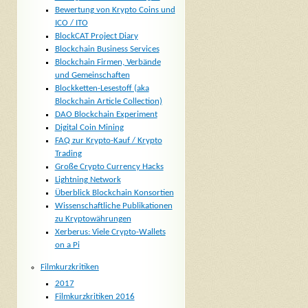
Bewertung von Krypto Coins und
ICO / ITO
BlockCAT Project Diary
Blockchain Business Services
Blockchain Firmen, Verbände
und Gemeinschaften
Blockketten-Lesestoff (aka
Blockchain Article Collection)
DAO Blockchain Experiment
Digital Coin Mining
FAQ zur Krypto-Kauf / Krypto
Trading
Große Crypto Currency Hacks
Lightning Network
Überblick Blockchain Konsortien
Wissenschaftliche Publikationen
zu Kryptowährungen
Xerberus: Viele Crypto-Wallets
on a Pi
Filmkurzkritiken
2017
Filmkurzkritiken 2016