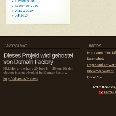
November 2010
September 2010
August 2010
Juli 2010
WERBUNG
INFOS
Impressum (hier: Mi
Dieses Projekt wird gehostet
Datenschutz
von Domain Factory
Fragen und Antwor
Klick
hier
und erhalte 25 Euro Ermäßigung für dein
Disclaimer Verkehr
eigenes Internet-Projekt bei Domain Factory.
E-Mail Abo
http://aklam.io/mirSwB
Arclite Theme von
Einträge (