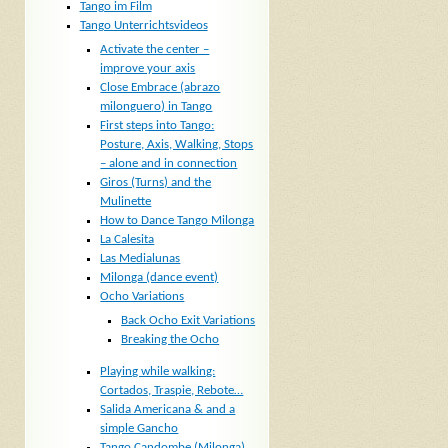
Tango im Film
Tango Unterrichtsvideos
Activate the center –
improve your axis
Close Embrace (abrazo
milonguero) in Tango
First steps into Tango:
Posture, Axis, Walking, Stops
– alone and in connection
Giros (Turns) and the
Mulinette
How to Dance Tango Milonga
La Calesita
Las Medialunas
Milonga (dance event)
Ocho Variations
Back Ocho Exit Variations
Breaking the Ocho
Playing while walking:
Cortados, Traspie, Rebote…
Salida Americana & and a
simple Gancho
Tango Candombe (Milonga)