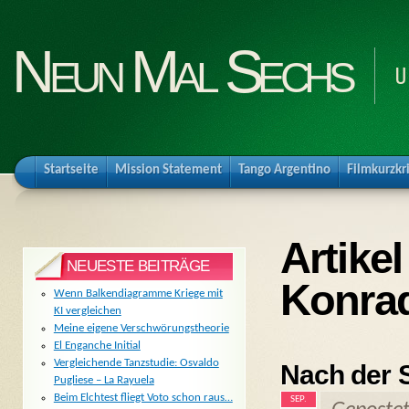
Neun Mal Sechs
U
Startseite
Mission Statement
Tango Argentino
Filmkurzkr
Artike
NEUESTE BEITRÄGE
Konra
Wenn Balkendiagramme Kriege mit
KI vergleichen
Meine eigene Verschwörungstheorie
El Enganche Initial
Vergleichende Tanzstudie: Osvaldo
Nach der S
Pugliese – La Rayuela
Beim Elchtest fliegt Voto schon raus…
SEP.