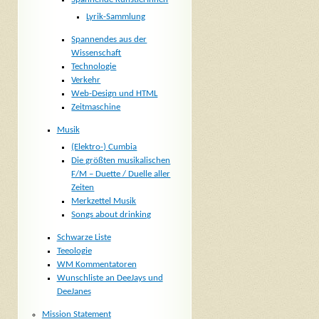
Lyrik-Sammlung
Spannendes aus der
Wissenschaft
Technologie
Verkehr
Web-Design und HTML
Zeitmaschine
Musik
(Elektro-) Cumbia
Die größten musikalischen
F/M – Duette / Duelle aller
Zeiten
Merkzettel Musik
Songs about drinking
Schwarze Liste
Teeologie
WM Kommentatoren
Wunschliste an DeeJays und
DeeJanes
Mission Statement