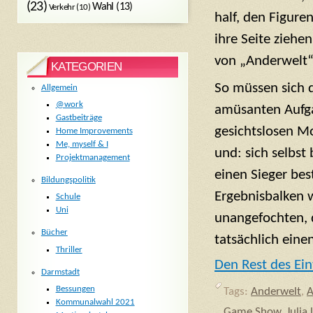
(23)
Wahl
(13)
Verkehr
(10)
half, den Figure
ihre Seite ziehe
von „Anderwelt“
KATEGORIEN
So müssen sich 
Allgemein
@work
amüsanten Aufga
Gastbeiträge
gesichtslosen Mo
Home Improvements
Me, myself & I
und: sich selbst
Projektmanagement
einen Sieger be
Bildungspolitik
Ergebnisbalken w
Schule
Uni
unangefochten, 
Bücher
tatsächlich eine
Thriller
Den Rest des Ein
Darmstadt
Bessungen
Tags:
Anderwelt
,
A
Kommunalwahl 2021
Game Show
,
Julia