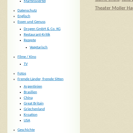
Martinsviertel
Theater Moller Ha
Datenschutz
Englisch
Essen und Genuss
Drogen GmbH & Co. KG
Restaurant-Kritik
Rezepte
Vegetarisch
Filme / Kino
TV
Fotos
Fremde Länder, fremde Sitten
Argentinien
Brasilien
China
Great Britain
Griechenland
Kroation
USA
Geschichte