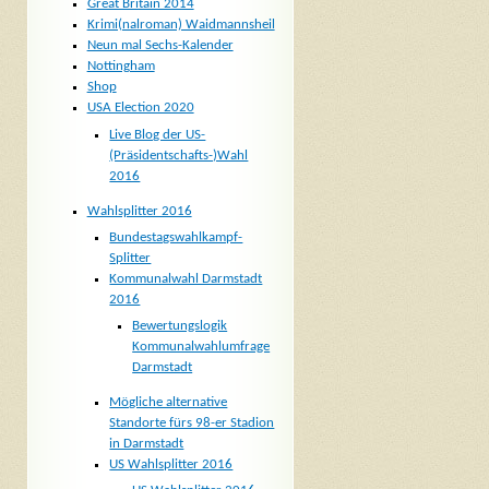
Great Britain 2014
Krimi(nalroman) Waidmannsheil
Neun mal Sechs-Kalender
Nottingham
Shop
USA Election 2020
Live Blog der US-
(Präsidentschafts-)Wahl
2016
Wahlsplitter 2016
Bundestagswahlkampf-
Splitter
Kommunalwahl Darmstadt
2016
Bewertungslogik
Kommunalwahlumfrage
Darmstadt
Mögliche alternative
Standorte fürs 98-er Stadion
in Darmstadt
US Wahlsplitter 2016