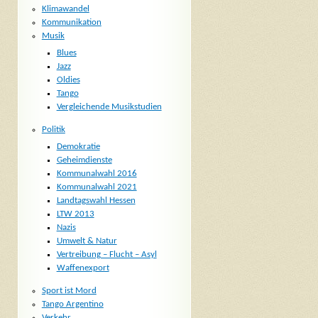
Klimawandel
Kommunikation
Musik
Blues
Jazz
Oldies
Tango
Vergleichende Musikstudien
Politik
Demokratie
Geheimdienste
Kommunalwahl 2016
Kommunalwahl 2021
Landtagswahl Hessen
LTW 2013
Nazis
Umwelt & Natur
Vertreibung – Flucht – Asyl
Waffenexport
Sport ist Mord
Tango Argentino
Verkehr